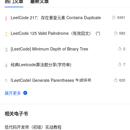
热门文章
最新文章
LeetCode 217：存在重复元素	Contains Duplicate
9391
1
LeetCode 125 Valid Palindrome（有效回文）（*）
682
2
[LeetCode] Minimum Depth of Binary Tree
2
3
经典Leetcode算法题分享(字符串)
7
4
[LeetCode] Generate Parentheses 生成括号
620
5
LeetCode 209：最小长度的子数组 Minimum Size 
508
6
Subarray Sum
[LeetCode] Implement Stack using Queues 用队列来
709
7
相关电子书
实现栈
低代码开发师（初级）实战教程
[LeetCode] Shortest Word Distance
600
8