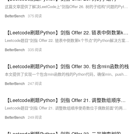
这篇文章提供了解决LeetCode上"剑指Offer 26. 树的子结构"问题的Python代码实现和解析，判断一棵树B是否是另一棵树A的子结构。
BetterBench
375
【Leetcode刷题Python】剑指 Offer 22. 链表中倒数第k个节点
Leetcode题目"剑指 Offer 22. 链表中倒数第k个节点"的Python解决方案，使用双指针法找到并返回链表中倒数第k个节点。
BetterBench
335
【Leetcode刷题Python】剑指 Offer 30. 包含min函数的栈
本文提供了实现一个包含min函数的栈的Python代码，确保min、push和pop操作的时间复杂度为O(1)。
BetterBench
247
【Leetcode刷题Python】剑指 Offer 21. 调整数组顺序使奇数位于偶数前面
Leetcode题目"剑指 Offer 21. 调整数组顺序使奇数位于偶数前面"的两种Python解决方案，一种是使用双端队列调整数组顺序，另一种是使用双指针法将奇数移到数组前半部分，偶数移到后半部分。
BetterBench
249
【Leetcode刷题Python】剑指 Offer 33. 二叉搜索树的后序遍历序列