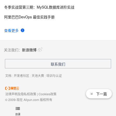
冬季实战营第三期：MySQL数据库进阶实战
[LeetCode] Nim Game
589
9
阿里巴巴DevOps 最佳实践手册
leetcode  226 Invert Binary Tree 翻转二叉树
724
10
查看更多
关注我们：
新浪微博
联系我们
文档
|
开发者社区
|
天池大赛
|
培训与认证
下一篇
法律声明及隐私权政策
|
Cookies政策
© 2009-现在 Aliyun.com 版权所有
增值电信业务经营许可证：
浙B2-20080101
域名注册服务机构许可：
浙D3-20210002
目录