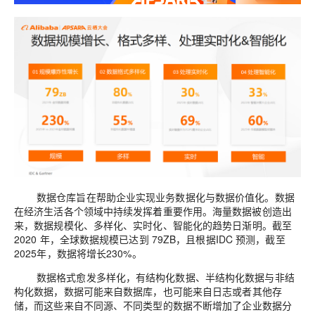
数据仓库
旨在
帮助企业实现业务数据化与数据价值化。数据
在经济生活各个领域中持续
发挥着
重要作用。海量数据被创造出
来
，数据规模化、多样化、实时化、智能化
的
趋势
日渐
明。
截至
2020
年，全球数据规模已达到
79
ZB
，且根据
I
D
C
预测
，截至
2025
年，数据将增长
230%
。
数据
格式愈发多样化，有
结构化数据、半结构化数据与非结
构化数据，数据可能
来自
数据库，也可能
来自
日志或者其
他
存
储，而
这些
来自不同源
、
不同类型
的
数据
不断增加了
企业数据分