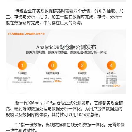
传统企业在实现数据链路时
需要
四个步骤，
分别为
抽取
、
加
工
、
存储与分析
，
抽取
、
加工一般在数据库完成，存储
、
分析一
般在数据仓库完成
，中间存在巨大的鸿沟
。
新一代的
AnalyticDB
湖仓版正式公测发布，它能够
实现全链
路、端到端
的
数据处理与数据分析一体化
，为用户提供数据湖的
规模以及数据库的体验，其特性可以用
1024
来总结。
“
1
”
指一份数据，
离线数据和在线分析数据一体化，无需烦恼
一致性和时效性。