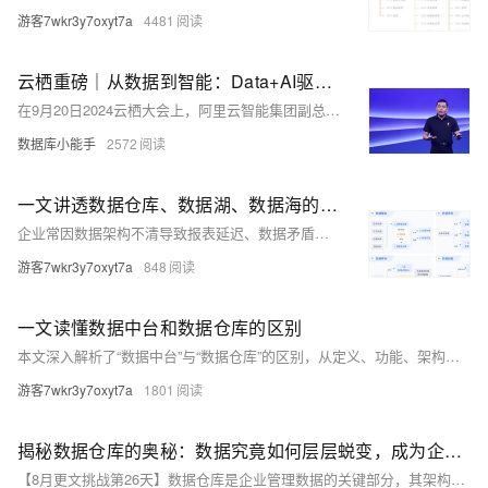
游客7wkr3y7oxyt7a
4481
云栖重磅｜从数据到智能：Data+AI驱动的云原生数据库
在9月20日2024云栖大会上，阿里云智能集团副总裁，数据库产品事业部负责人，ACM、CCF、IEEE会士（Fellow）李飞飞发表《从数据到智能：Data+AI驱动的云原生数据库》主题演讲。他表示，数据是生成式AI的核心资产，大模型时代的数据管理系统需具备多模处理和实时分析能力。阿里云瑶池将数据+AI全面融合，构建一站式多模数据管理平台，以数据驱动决策与创新，为用户提供像“搭积木”一样易用、好用、高可用的使用体验。
数据库小能手
2572
一文讲透数据仓库、数据湖、数据海的区别
企业常因数据架构不清导致报表延迟、数据矛盾、利用困难。核心解法是构建数据仓库（高效分析）、数据湖（灵活存储原始数据）和数据海（全局集成）。三者各有适用场景，需根据业务需求选择，常共存互补，助力数据驱动决策。
游客7wkr3y7oxyt7a
848
一文读懂数据中台和数据仓库的区别
本文深入解析了“数据中台”与“数据仓库”的区别，从定义、功能、架构设计、数据处理、应用场景等多个维度进行对比，帮助企业更清晰地理解二者的核心差异与适用场景。数据仓库重在存储与分析历史数据，服务于高层决策；数据中台则强调数据的实时处理与服务化输出，直接赋能一线业务。文章还结合企业规模、业务需求与技术能力，给出了选型建议，助力企业在数字化转型中做出更科学的选择。
游客7wkr3y7oxyt7a
1801
揭秘数据仓库的奥秘：数据究竟如何层层蜕变，成为企业决策的智慧源泉？
【8月更文挑战第26天】数据仓库是企业管理数据的关键部分，其架构直接影响数据效能。通过分层管理海量数据，提高处理灵活性及数据一致性和安全性。主要包括：数据源层（原始数据）、ETL层（数据清洗与转换）、数据仓库层（核心存储与管理）及数据服务层（提供分析服务）。各层协同工作，支持高效数据管理。未来，随着技术和业务需求的变化，数仓架构将持续优化。