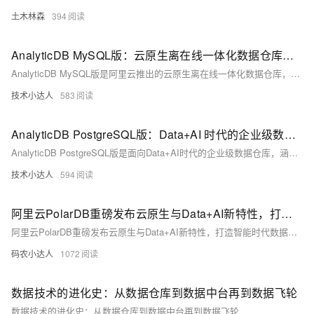
土木林森
394
AnalyticDB MySQL版：云原生离在线一体化数据仓库支持实时业务决策
AnalyticDB MySQL版是阿里云推出的云原生离在线一体化数据仓库，支持实时业务决策。产品定位为兼具数据库应用性和大数据处理能力的数仓，适用于大规模数据分析场景。核心技术包括混合负载、异构加速、智能弹性与硬件优化及AI集成，支持流批一体架构和物化视图等功能，帮助用户实现高效、低成本的数据处理与分析。通过存算分离和智能调度，AnalyticDB MySQL可在复杂查询和突发流量下提供卓越性能，并结合AI技术提升数据价值挖掘能力。
技术小达人
583
AnalyticDB PostgreSQL版：Data+AI 时代的企业级数据仓库
AnalyticDB PostgreSQL版是面向Data+AI时代的企业级数据仓库，涵盖产品架构、核心技术、客户案例及功能发布四大部分。产品架构包括数据分析和AI/ML的存储与计算优化；核心技术涉及高性能实时引擎Beam、向量化执行引擎Laser及优化器Orca；客户案例展示了丝芙兰和领跑汽车的应用；新功能如pgsearch全文检索和In-Database AI/ML进一步提升了性能与易用性。
技术小达人
594
阿里云PolarDB重磅发布云原生与Data+AI新特性，打造智能时代数据引擎
阿里云PolarDB重磅发布云原生与Data+AI新特性，打造智能时代数据引擎
码农小达人
1072
数据技术的进化史：从数据仓库到数据中台再到数据飞轮
数据技术的进化史：从数据仓库到数据中台再到数据飞轮