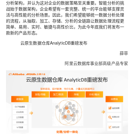
分析架构，并
认为这
对
企业的
数据策略
至关
重要。智能分析
的
挑
战始于数据架构，企业希望有一套完整
、
统一
的
平台
能够
支撑灵
活与高性能
的
分析场景。因此，我们希望能够统一数据分析处理
的
流程，从抽取、加工、存储、分析
的
全链路让数据处理流程更
简单
、易用、
实时
、
敏捷与高性价
比
，为此今年底我们将发布一
款新的产品形态。
云原生数据仓库
AnalyticDB
重磅发布
薛菲
阿里云数据库事业部高级产品专家