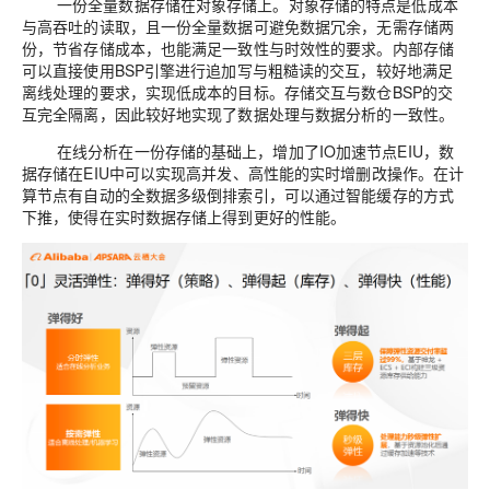
一份全量数据存储在对象存储上。对象存储
的
特点是低成本
与高吞吐
的
读取
，且
一份全量数据可
避免
数据冗余，无需存储两
份，
节省存储成本，也能
满足一致性与时效性
的
要求。内部存储
可以直接
使用
B
SP
引擎进行追加写与
粗糙读的
交互，较好
地
满足
离线处理
的
要求，
实现
低成本
的目标
。存储交互与数仓
B
SP
的
交
互完全隔离
，
因此较好
地
实现了数据处理与数据分析
的
一致性。
在线分析在一份存储
的
基础上，增加了
IO
加速节点
EIU
，
数
据存储在
EIU
中可以实现高
并发
、
高性能
的
实时增删改操作。在计
算节点有自动
的
全数据多级倒排索引，
可以
通过智能缓存
的
方式
下推，使得在实时数据存储上得到更好
的性能。