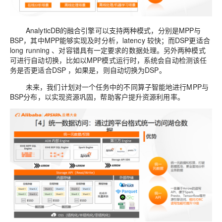
AnalyticDB
的融合
引擎可以支持两种模式，分别是
MPP
与
BSP
，其中
MPP
能够
实现及时分析，
latency
较快
；而
DSP
更适合
long running
、对
容错
具有一定要求的
数据处理。
另外两种模式
可进行自动切换，比如
以
MPP
模式运行时，系统会自动检测
该任
务是否更
适合
DSP
，如果是，则自动切换为
DSP
。
未来
，我们
计划对
一个
任务中
的
不同算子
智能
地
进行
MPP
与
BSP
分布
，以实现
资源巩固，帮助客户提升资源利用率。