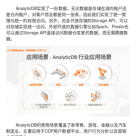
AnalyticDB
实现
了一份数据，
无论
数据是
存储在湖内
租户还
是仓内租户，对客户
而言都是同
一张表，
因此我们
实现
了
统一管
理与统一
的
权限访问。另外
，也会
开放存储
的
Storage API
，
可以
对存储实现统一访问
，外部开放的数据引擎比如
Spark
、
Presto
也
可以通过
Storage API
直接访问数据仓库里
的
数据，而无需腾挪数
据。
AnalyticDB
的使用场景覆盖了新零售、游戏、金融以及汽车
制造业，主要应用于
CDP
用户数据平台、用户行为分析以及营销