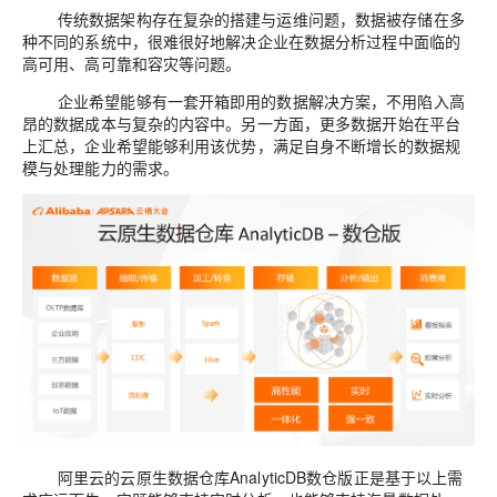
传统数据架构
存在
复杂
的
搭建与运维问题
，
数据被存储
在多
种不同的系统
中，很难很好
地
解决企业在数据分析过程中面临
的
高可用
、
高可靠和
容灾
等
问题。
企业希望能够有一套开箱即
用的
数据解决方案，不用陷入高
昂
的
数据成本与复杂
的
内容中。另一方面，更多数据开始在平台
上汇总，
企业希望能够利用该
优势，满足
自身
不断增长
的
数据规
模与处理能力
的
需求。
阿里云的云原生数据仓库
AnalyticDB
数仓版正
是
基于以上需