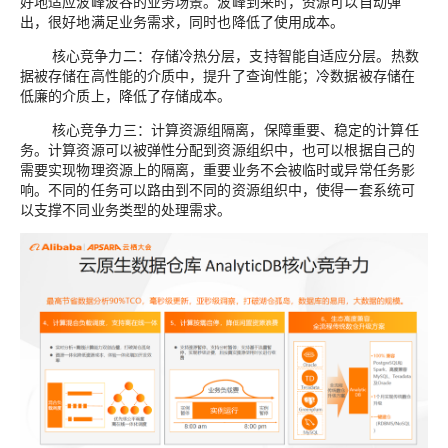
好
地
适应波峰波谷
的
业务场景。波峰到
来
时，资源可以自动弹
出
，很好地满足业务需求，同时也降低了使用成本。
核心竞争力二：存储冷热
分层，
支持智能自适应分层。热
数
据被存储在高性能
的介质
中，提升了查询性能
；冷
数据被存储在
低廉
的介质上
，降低了存储成本。
核心竞争力三：计算资源组隔离，保障重要、稳定的计算任
务。
计算资源可以被弹性分配到资源组织中，
也
可以根据自己
的
需要实现
物理
资源上
的隔离，
重要业务不会被临时或异常
任务
影
响。
不同的任务
可以路由到不同
的
资源组织中
，使得
一套系统
可
以支撑
不同
业务
类型
的
处理需求。