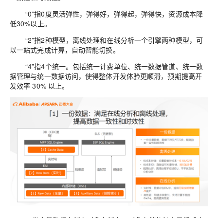
“
0
”指
0
度灵活弹性，弹得好，弹得起，弹得快，资源成本降
低
30%
以上。
“
2
”指
2
种模型，离线处理和在线分析一个引擎两种模型，可
以一站式完成计算，自动智能切换。
“
4
”指
4
个统一。包括
统一计费
单位
、统一数据
管道
、统一数
据管理与统一数据访问，使得整体开发体验
更
顺滑
，
预期提高开
发效率
30%
以上。