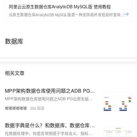
阿里云云原生数据仓库AnalyticDB MySQL版 使用教程
云原生数据仓库AnalyticDB MySQL版是一种支持高并发低延时查询的新
一代云原生数据仓库，高度兼容MySQL协议以及SQL:92、SQL:99、
SQL:2003标准，可以对海量数据进行即时的多维分析透视和业务探索，
快速构建企业云上数据仓库。 了解产品
数据库
https://www.aliyun.com/product/ApsaraDB/ads
相关文章
MPP架构数据仓库使用问题之ADB PG云原生版本的扩缩容性能怎么样
MPP架构数据仓库使用问题之ADB PG云原生版本的扩缩容性能怎么样
嘟嘟嘟嘟嘟嘟
392
数据字典是什么？和数据库、数据仓库有什么关系？
在数据处理中，你是否常困惑于字段含义、指标计算或数据来源？数据字典正是解答这些问题的关键工具，它清晰定义数据的名称、类型、来源、计算方式等，服务于开发者、分析师和数据管理者。本文详解数据字典的定义、组成及其与数据库、数据仓库的关系，助你夯实数据基础。