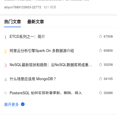
aliyun7689123603-22772
831
热门文章
最新文章
ETCD系列之一：简介
67508
1
阿里云分析引擎Spark On 多数据源介绍
65856
2
NoSQL最新现状和趋势：云NoSQL数据库将成重要
35258
3
增长引擎
什么场景应该用 MongoDB ？
34105
4
PostgreSQL 如何实现批量更新、删除、插入
32686
5
MongoDB Sharded cluster架构原理
31818
6