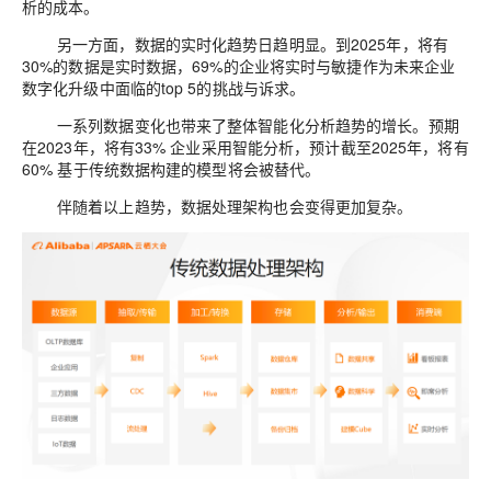
析
的
成本。
另一方面，数据
的
实时化趋势日趋明显。到
2025
年
，将有
30%
的
数据
是实时数据，
69%
的
企业将实时与敏捷作为未来企业
数字
化升级中面临
的
top 5
的
挑战与诉求。
一系列数据变化也带
来
了整体智能化分析趋势
的
增长。预期
在
2023
年，
将有
33%
企业采用
智能
分析
，预计截至
2025
年
，将有
60%
基于传统数据构建
的
模型将会被替代。
伴随着以上趋势，
数据处理架构也会变得更加复杂。