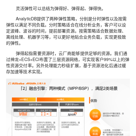
灵活弹性
可以总结为弹得好、弹得起、弹得快。
AnalyticDB
提供了两种弹性策略，分别是分时弹性以及按需
弹性以
满足不同负载。
分时策略
适合在线分析业务，客户可以设
定波峰
、
波谷
的时间
，提前部署资源。
按需策略
适合数据处理、
离线处理
、机器
学习
等，
可以更好地贴合业务负载，实现更极致
的
弹性。
弹得起指
需要资源时，
云厂商能够提供足够的资源。我们通
过神龙
+ECS+ECI
布置了三层资源网络，
可实现客户
99%
以上
的弹
性资源交付率
。
另外处理能力秒级扩展，基于资源池化后通过缓
存加速等技术实现。