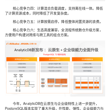
核心竞争力四：计算混合负载调度，支持离在线一体。
降低
了计算资源成本，同时降低了开发
复杂度
。
核心竞争力五：计算按需启停，
降低整体
闲置
资源
的浪费
。
核心竞争力六：生态高度兼容，全流程传统数仓升级方案，
方便用户构建对跨
库
与跨工具
的
组合方案。
今年
，
AnalyticDB
在
云
原生与企业
级
特性上进一步提升
，
PostgreSQL
版本实现了重大
升级
，在性能、
弹性
、企业级能力与