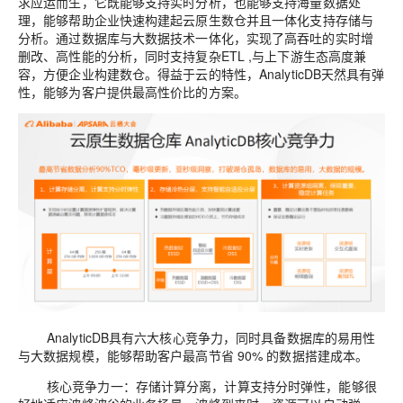
求应运而生，它
既能够支持实时分析，也能够支持海量数据处
理
，
能够帮助企业快速构建起
云原生数仓
并且一体化支持
存储
与
分析。通过数据库与大数据技术一体化，实现了
高吞吐的实时增
删改
、高
性能的
分析
，
同时支持复杂
ET
L
,
与上下游生态高度兼
容，方便企业构建
数仓
。
得益于云的特性，
AnalyticDB
天然具有弹
性，能够为客户提供最高性价比的方案。
AnalyticDB
具
有六大核心竞争力，同时具备数据库
的易用
性
与大数据规模，能够帮助客户最高
节省
90%
的数据搭建成本
。
核心竞争力一：
存储计算分离
，
计算
支持
分时弹性，能够很