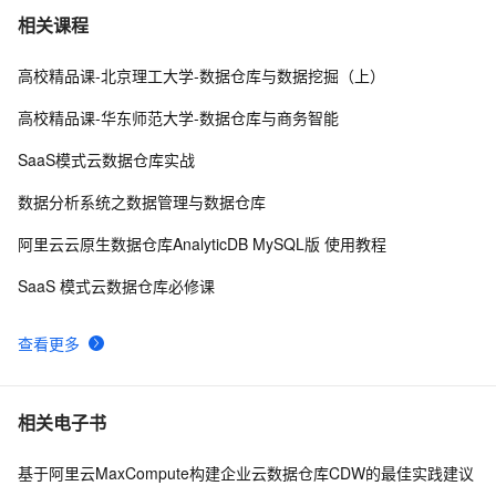
在Docker上玩转PostgreSQL -- Mac篇
28643
7
相关课程
高校精品课-北京理工大学-数据仓库与数据挖掘（上）
PostgreSQL upsert功能(insert on conflict do)的用法
27711
8
高校精品课-华东师范大学-数据仓库与商务智能
Linux 性能诊断 perf使用指南
27093
9
SaaS模式云数据仓库实战
PostgreSQL 9种索引的原理和应用场景
26467
10
数据分析系统之数据管理与数据仓库
阿里云云原生数据仓库AnalyticDB MySQL版 使用教程
SaaS 模式云数据仓库必修课
查看更多
相关电子书
基于阿里云MaxCompute构建企业云数据仓库CDW的最佳实践建议