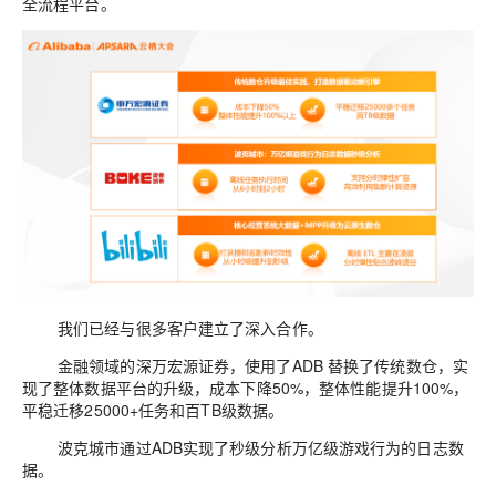
全流程平台。
我们已经与
很多客户
建立
了深入合作
。
金融领域
的
深
万宏源
证券
，
使用了
ADB
替换了传统数仓，
实
现了
整体数据平台
的
升级
，成本下降
50%
，整体性能提升
100%
，
平稳迁移
25000+
任务和百
TB
级数据。
波克城市通过
ADB
实现了秒级分析万亿级游戏行为的日志数
据。