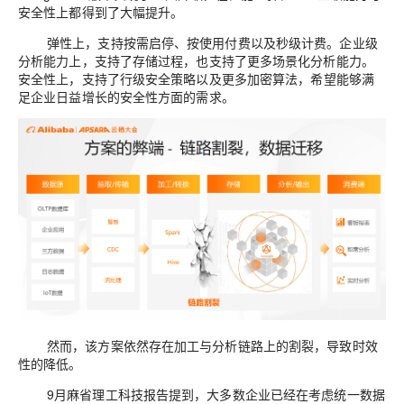
安全性上都得到了大幅提升。
弹性
上，支持按需
启停、
按
使用
付费
以及秒级
计费。企业级
分析能力上，支持了存储过程，也支持了更多场景化分析能力。
安全性上，支持了
行级
安全策略以及更多加密算法，希望能够满
足企业日益增长
的
安全性
方面的
需求。
然而，该方案
依然存在加工与分析链路上
的
割裂，
导致时
效
性
的
降低。
9
月麻省理工科技报告提到，大多数企业已经在考虑统一数据