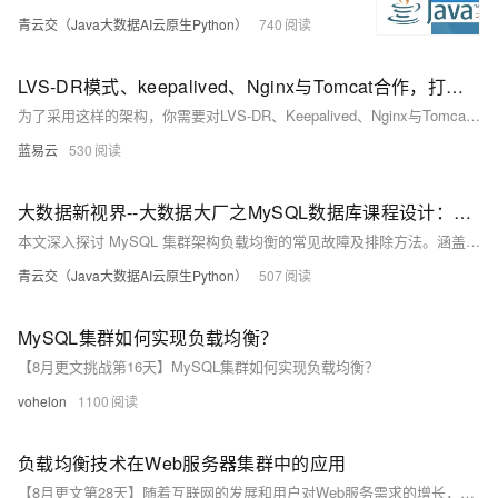
青云交（Java大数据AI云原生Python）
740
LVS-DR模式、keepalived、Nginx与Tomcat合作，打造动静分离，高效负载均衡与高可用性
为了采用这样的架构，你需要对LVS-DR、Keepalived、Nginx与Tomcat有一定的理解和掌握，同时也需要投入一些时间去研究和配置，但是一旦你把它运行起来，你将会发现，这一切都是值得的。
蓝易云
530
大数据新视界--大数据大厂之MySQL数据库课程设计：MySQL集群架构负载均衡故障排除与解决方案
本文深入探讨 MySQL 集群架构负载均衡的常见故障及排除方法。涵盖请求分配不均、节点无法响应、负载均衡器故障等现象，介绍多种负载均衡算法及故障排除步骤，包括检查负载均衡器状态、调整算法、诊断修复节点故障等。还阐述了预防措施与确保系统稳定性的方法，如定期监控维护、备份恢复策略、团队协作与知识管理等。为确保 MySQL 数据库系统高可用性提供全面指导。
青云交（Java大数据AI云原生Python）
507
MySQL集群如何实现负载均衡？
【8月更文挑战第16天】MySQL集群如何实现负载均衡？
vohelon
1100
负载均衡技术在Web服务器集群中的应用
【8月更文第28天】随着互联网的发展和用户对Web服务需求的增长，单台服务器很难满足大规模访问的需求。为了提高系统的稳定性和扩展性，通常会采用Web服务器集群的方式。在这种架构中，负载均衡器扮演着至关重要的角色，它能够合理地分配客户端请求到不同的后端服务器上，从而实现资源的最优利用。