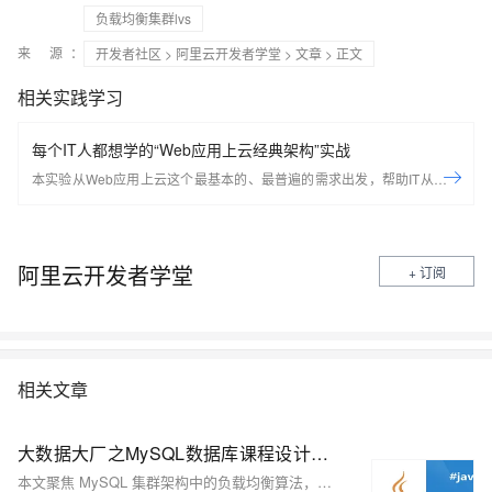
负载均衡集群lvs
来 源：
开发者社区
>
阿里云开发者学堂
>
文章
> 正文
相关实践学习
每个IT人都想学的“Web应用上云经典架构”实战
本实验从Web应用上云这个最基本的、最普遍的需求出发，帮助IT从业者
们通过“阿里云Web应用上云解决方案”，了解一个企业级Web应用上云的
常见架构，了解如何构建一个高可用、可扩展的企业级应用架构。
阿里云开发者学堂
+ 订阅
相关文章
大数据大厂之MySQL数据库课程设计：揭秘MySQL集群架构负载均衡核心算法：从理论到Java代码实战，让你的数据库性能飙升！
本文聚焦 MySQL 集群架构中的负载均衡算法，阐述其重要性。详细介绍轮询、加权轮询、最少连接、加权最少连接、随机、源地址哈希等常用算法，分析各自优缺点及适用场景。并提供 Java 语言代码实现示例，助力直观理解。文章结构清晰，语言通俗易懂，对理解和应用负载均衡算法具有实用价值和参考价值。