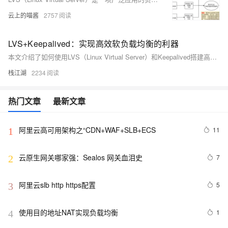
云上的喵酱
2757
LVS+Keepalived：实现高效软负载均衡的利器
本文介绍了如何使用LVS（Linux Virtual Server）和Keepalived搭建高可用负载均衡集群。LVS通过不同调度算法将请求转发给后端服务器，而Keepalived基于VRRP协议实现服务高可用，避免IP单点故障。具体步骤包括环境准备、安装配置ipvsadm和Keepalived、启动服务及测试。文中还详细解释了配置文件中的关键参数，并提供了故障转移测试方法。最后，文章简要对比了软件、硬件和云负载均衡方案的特点，帮助读者选择合适的负载均衡策略。
栈江湖
2234
热门文章
最新文章
阿里云高可用架构之“CDN+WAF+SLB+ECS
11
1
云原生网关哪家强：Sealos 网关血泪史
7
2
阿里云slb http https配置
5
3
使用目的地址NAT实现负载均衡
1
4