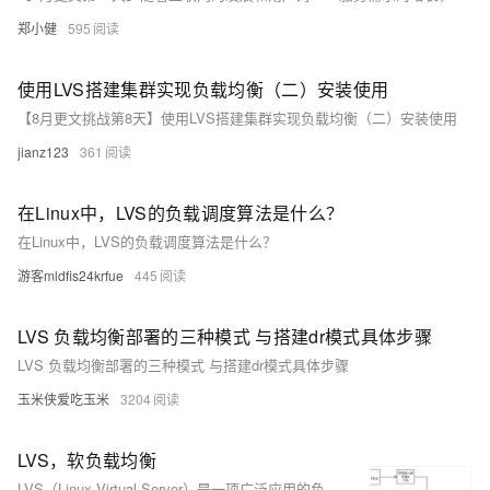
郑小健
595
使用LVS搭建集群实现负载均衡（二）安装使用
【8月更文挑战第8天】使用LVS搭建集群实现负载均衡（二）安装使用
jianz123
361
在Linux中，LVS的负载调度算法是什么？
在Linux中，LVS的负载调度算法是什么？
游客mldfis24krfue
445
LVS 负载均衡部署的三种模式 与搭建dr模式具体步骤
LVS 负载均衡部署的三种模式 与搭建dr模式具体步骤
玉米侠爱吃玉米
3204
LVS，软负载均衡
LVS（Linux Virtual Server）是一项广泛应用的负载均衡技术，由章文嵩博士于1998年发起，自Linux 2.4.24版本起成为官方内核的一部分。LVS通过四层负载均衡技术实现高性能、高可用的服务器集群，支持多种调度算法和工作模式（如D-NAT、full-NAT、IP隧道、DR），适用于HTTP、数据库等应用。相比7层负载均衡器（如Nginx、HAProxy），LVS具有更高的并发处理能力和更低的资源消耗，适合大规模流量分发。本期文章详细介绍了LVS的工作原理、优势与不足，并对比了常见的负载均衡产品，帮助读者根据具体需求选择合适的解决方案。