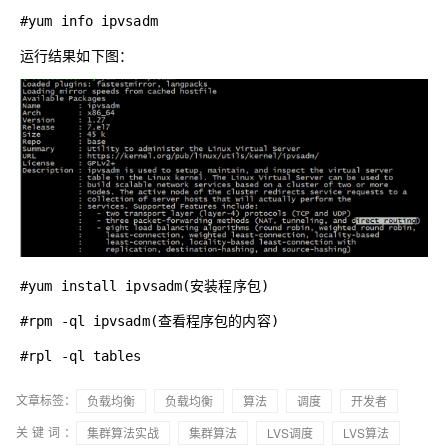
#yum i
n
fo ipvsadm
运行结果如下图：
#
yum install ipvsadm(
安装程序包
)
#
rpm -ql ipvsadm(
查看程序包的内容
)
#
rpl -ql
tables
文章标签：
负载均衡
负载均衡
算法
调度
开发者
关键词：
集群算法实战
集群算法
LVS调度
LVS算法