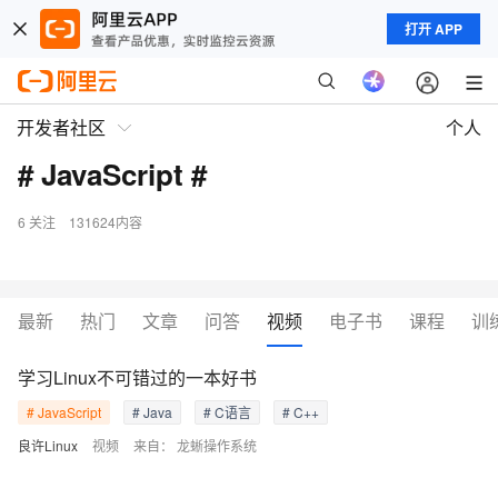
打开 APP
开发者社区
个人
# JavaScript #
6
关注
131624内容
最新
热门
文章
问答
视频
电子书
课程
训
学习Linux不可错过的一本好书
# JavaScript
# Java
# C语言
# C++
良许Linux
视频
来自：
龙蜥操作系统