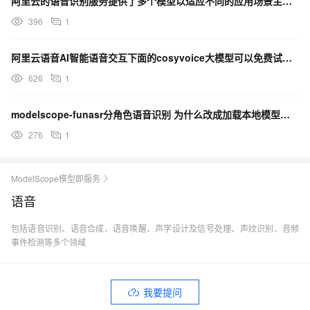
阿里云的语音识别服务提供了多个模型以适应不同的应用场景主要包括哪些？
FSMN从本质上来说是一个前馈全连接网络（FNN），创新之处在
396
1
于其隐藏层中增加了一个记忆模块（memory block）。记忆模块的
作用是把每个隐藏状态的前后单元一并编码进来，从而实现对序列
阿里云语音AI智能语音交互下面的cosyvoice大模型可以免费试用吗？
前后关系的捕捉。具体的计算流程如下：假设输入序列为，其中表
626
1
示t时刻的输入数据，记对应的第层隐藏层状态为，则记忆模块的输
出为：
modelscope-funasr分角色语音识别 为什么改成加载本地模型，还是很慢？
276
1
ModelScope模型即服务
语音
其中，表示逐元素相乘，是需要学习的系数参数。这是单向的
包括语音识别、语音合成、语音唤醒、声学设计及信号处理、声纹识别、音频
FSMN，因为只考虑了t时刻过去的信息，若要考虑未来的信息，只
事件检测等多个领域
需把t时刻之后的隐藏状态也用同样的方式进行添加，双向FSMN的
计算公式如下：
我要提问