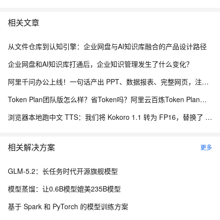
相关文章
从文件仓库到认知引擎：企业网盘与AI知识库融合的产品设计路径
其中，表示考虑过去信息的阶数，表示考虑未来信息的阶数。记忆
企业网盘和AI知识库打通后，企业知识管理发生了什么变化？
模块的输出可以视作t时刻的上下文的信息，与t时刻的隐藏层输出一
起送入下一隐藏层。下一隐藏层的计算方式为：
阿里千问办公上线！一句话产出 PPT、数据报表、完整网页，注册送2000积分
Token Plan团队版怎么样？省Token吗？阿里云百炼Token Plan团队版购买指南
浏览器本地跑中文 TTS：我们将 Kokoro 1.1 转为 FP16，替换了 Piper 中文配音
FSMN也可以与注意力机制相结合，此时记忆模块的参数以及输出
相关解决方案
更多
的计算方式为：
GLM-5.2：长任务时代开源旗舰模型
模型蒸馏：让0.6B模型媲美235B模型
基于 Spark 和 PyTorch 的模型训练方案