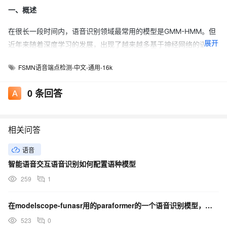
一、概述
在很长一段时间内，语音识别领域最常用的模型是GMM-HMM。但
展开
近年来随着深度学习的发展，出现了越来越多基于神经网络的语音
识别模型。在各种神经网络类型中，RNN因其能捕捉序列数据的前
FSMN语音端点检测-中文-通用-16k
后依赖信息而在声学模型中被广泛采用。用得最多的RNN模型包括
LSTM、GRU等。但RNN在每一个时刻的计算都需要上一个时刻的
0
条回答
输出作为输入，因此只能串行计算，速度很慢。
除此之外，相比于FNN等网络结构，RNN的训练易受梯度消失的影
相关问答
响，收敛得更慢，且需要更多的计算资源。前馈序列记忆神经网络
（Feedforward Sequential Memory Networks, FSMN）[1][2]的
语音
提出，就是为了既能保留RNN对序列前后依赖关系的建模能力，又
智能语音交互语音识别如何配置语种模型
能加快模型的计算速度，降低计算复杂度。而之后提出的
259
1
cFSMN[3]、DFSMN[4]和Pyramidal FSMN[5]，都是在FSMN的基
础上，进一步做出了改进和优化。FSMN、cFSMN和DFSMN都是
在modelscope-funasr用的paraformer的一个语音识别模型，怎么加上热词？
中科大张仕良博士的工作，Pyramidal FSMN则是云从科技在2018
523
0
年刷榜Librispeech数据集时提出的模型。