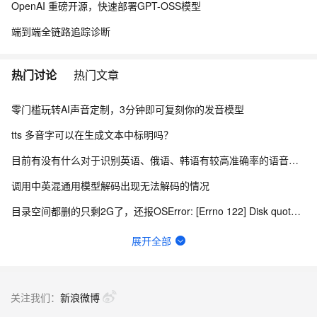
OpenAI 重磅开源，快速部署GPT-OSS模型
端到端全链路追踪诊断
三、cFSMN
热门讨论
热门文章
零门槛玩转AI声音定制，3分钟即可复刻你的发音模型
tts 多音字可以在生成文本中标明吗？
目前有没有什么对于识别英语、俄语、韩语有较高准确率的语音模型
调用中英混通用模型解码出现无法解码的情况
目录空间都删的只剩2G了，还报OSError: [Errno 122] Disk quota exc
KeyError: 'asr-inference is not in the pipelines r
展开全部
可以提供微调阶段的训练集吗？
小白有一个问题：我把这个项目移植到本地之后，运行起来，然后提示没有user_id
关注我们：
新浪微博
关于 Windows平台上 ttsfrd 库的问题。