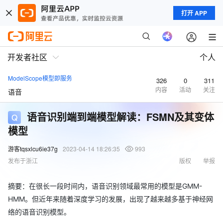
打开 APP
开发者社区
个人
ModelScope模型即服务
326
0
311
内容
活动
关注
语音
语音识别端到端模型解读：FSMN及其变体
模型
游客tqsxlcu6ie37g
2023-04-14 18:26:35
993
发布于浙江
版权
举报
摘要：在很长一段时间内，语音识别领域最常用的模型是GMM-
HMM。但近年来随着深度学习的发展，出现了越来越多基于神经网
络的语音识别模型。