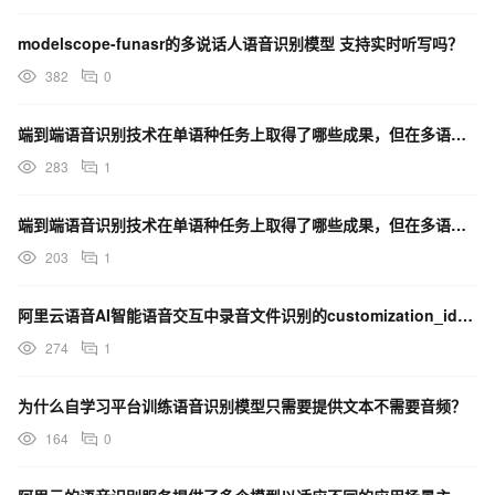
二、FSMN
modelscope-funasr的多说话人语音识别模型 支持实时听写吗？
382
0
端到端语音识别技术在单语种任务上取得了哪些成果，但在多语种混说场景下存在什么问题？
283
1
端到端语音识别技术在单语种任务上取得了哪些成果，但在多语种混说场景下存在什么问题？
203
1
阿里云语音AI智能语音交互中录音文件识别的customization_id定制模型还是不能区分热词。
274
1
为什么自学习平台训练语音识别模型只需要提供文本不需要音频？
164
0
图1. FSMN模型结构