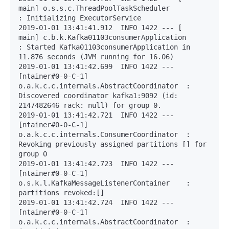
main] o.s.s.c.ThreadPoolTaskScheduler          
: Initializing ExecutorService 

2019-01-01 13:41:41.912  INFO 1422 --- [           
main] c.b.k.Kafka01103consumerApplication      
: Started Kafka01103consumerApplication in 
11.876 seconds (JVM running for 16.06)

2019-01-01 13:41:42.699  INFO 1422 --- 
[ntainer#0-0-C-1] 
o.a.k.c.c.internals.AbstractCoordinator  : 
Discovered coordinator kafka1:9092 (id: 
2147482646 rack: null) for group 0.

2019-01-01 13:41:42.721  INFO 1422 --- 
[ntainer#0-0-C-1] 
o.a.k.c.c.internals.ConsumerCoordinator  : 
Revoking previously assigned partitions [] for 
group 0

2019-01-01 13:41:42.723  INFO 1422 --- 
[ntainer#0-0-C-1] 
o.s.k.l.KafkaMessageListenerContainer    : 
partitions revoked:[]

2019-01-01 13:41:42.724  INFO 1422 --- 
[ntainer#0-0-C-1] 
o.a.k.c.c.internals.AbstractCoordinator  : 