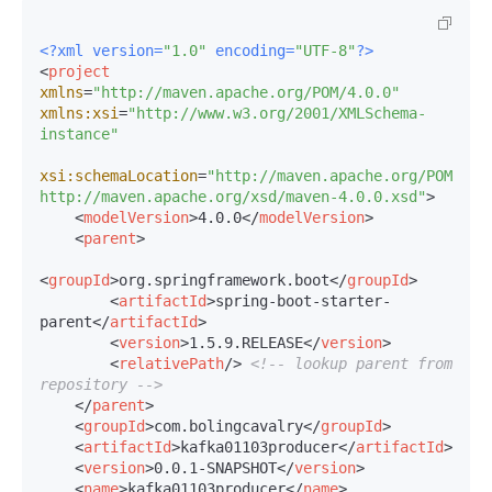
<?xml version=
"1.0"
 encoding=
"UTF-8"
?>
<
project
xmlns
=
"http://maven.apache.org/POM/4.0.0"
xmlns:xsi
=
"http://www.w3.org/2001/XMLSchema-
instance"
xsi:schemaLocation
=
"http://maven.apache.org/POM/4.0.
http://maven.apache.org/xsd/maven-4.0.0.xsd"
>
<
modelVersion
>
4.0.0
</
modelVersion
>
<
parent
>
<
groupId
>
org.springframework.boot
</
groupId
>
<
artifactId
>
spring-boot-starter-
parent
</
artifactId
>
<
version
>
1.5.9.RELEASE
</
version
>
<
relativePath
/>
<!-- lookup parent from 
repository -->
</
parent
>
<
groupId
>
com.bolingcavalry
</
groupId
>
<
artifactId
>
kafka01103producer
</
artifactId
>
<
version
>
0.0.1-SNAPSHOT
</
version
>
<
name
>
kafka01103producer
</
name
>