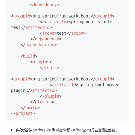
<
dependency
>
<
groupId
>
org.springframework.boot
</
groupId
>
<
artifactId
>
spring-boot-starter-
test
</
artifactId
>
<
scope
>
test
</
scope
>
</
dependency
>
</
dependencies
>
<
build
>
<
plugins
>
<
plugin
>
<
groupId
>
org.springframework.boot
</
groupId
>
<
artifactId
>
spring-boot-maven-
plugin
</
artifactId
>
</
plugin
>
</
plugins
>
</
build
>
</
project
>
再次强调spring-kafka版本和kafka版本的匹配很重要；