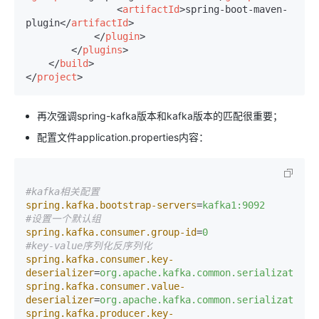
<
artifactId
>
spring-boot-maven-
plugin
</
artifactId
>
</
plugin
>
</
plugins
>
</
build
>
</
project
>
再次强调spring-kafka版本和kafka版本的匹配很重要；
配置文件application.properties内容：
#kafka相关配置
spring.kafka.bootstrap-servers
=
kafka1:9092
#设置一个默认组
spring.kafka.consumer.group-id
=
0
#key-value序列化反序列化
spring.kafka.consumer.key-
deserializer
=
org.apache.kafka.common.serialization.
spring.kafka.consumer.value-
deserializer
=
org.apache.kafka.common.serialization.
spring.kafka.producer.key-