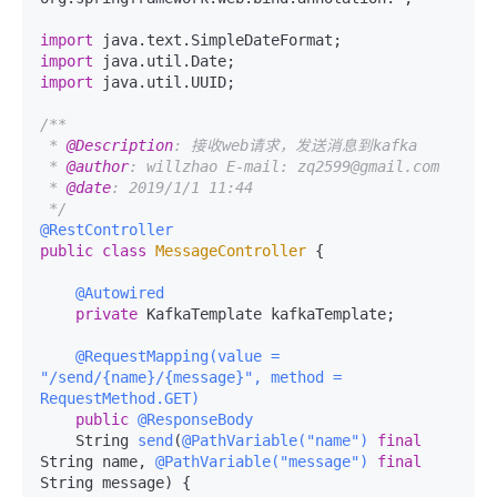
import
import
import
 java.util.UUID;

/**

 * 
@Description
: 接收web请求，发送消息到kafka

 * 
@author
: willzhao E-mail: zq2599@gmail.com

 * 
@date
: 2019/1/1 11:44

 */
@RestController
public
class
MessageController
 {

@Autowired
private
 KafkaTemplate kafkaTemplate;

@RequestMapping(value = 
"/send/{name}/{message}", method = 
RequestMethod.GET)
public
@ResponseBody
    String 
send
(
@PathVariable("name")
final
String name, 
@PathVariable("message")
final
String message)
 {
