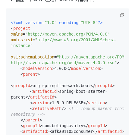
<?xml version=
"1.0"
 encoding=
"UTF-8"
?>
<
project
xmlns
=
"http://maven.apache.org/POM/4.0.0"
xmlns:xsi
=
"http://www.w3.org/2001/XMLSchema-
instance"
xsi:schemaLocation
=
"http://maven.apache.org/POM/4.0.
http://maven.apache.org/xsd/maven-4.0.0.xsd"
>
<
modelVersion
>
4.0.0
</
modelVersion
>
<
parent
>
<
groupId
>
org.springframework.boot
</
groupId
>
<
artifactId
>
spring-boot-starter-
parent
</
artifactId
>
<
version
>
1.5.9.RELEASE
</
version
>
<
relativePath
/>
<!-- lookup parent from 
repository -->
</
parent
>
<
groupId
>
com.bolingcavalry
</
groupId
>
<
artifactId
>
kafka01103consumer
</
artifactId
>