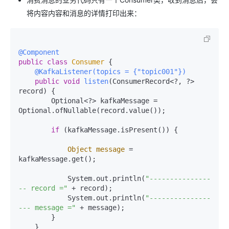
将内容内容和消息的详情打印出来：
@Component
public
class
Consumer
 {

@KafkaListener(topics = {"topic001"})
public
void
listen
(ConsumerRecord<?, ?> 
record)
 {

        Optional<?> kafkaMessage = 
Optional.ofNullable(record.value());

if
 (kafkaMessage.isPresent()) {

Object
message
=
kafkaMessage.get();

            System.out.println(
"---------------
-- record ="
 + record);

            System.out.println(
"---------------
--- message ="
 + message);

        }

    }
