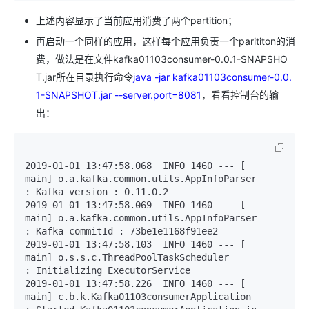
上述内容显示了当前应用消费了两个partition；
再启动一个同样的应用，这样每个应用负责一个parititon的消
费，做法是在文件kafka01103consumer-0.0.1-SNAPSHO
T.jar所在目录执行命令
java -jar kafka01103consumer-0.0.
1-SNAPSHOT.jar --server.port=8081
，看看控制台的输
出：
2019-01-01 13:47:58.068  INFO 1460 --- [           
main] o.a.kafka.common.utils.AppInfoParser     
: Kafka version : 0.11.0.2

2019-01-01 13:47:58.069  INFO 1460 --- [           
main] o.a.kafka.common.utils.AppInfoParser     
: Kafka commitId : 73be1e1168f91ee2

2019-01-01 13:47:58.103  INFO 1460 --- [           
main] o.s.s.c.ThreadPoolTaskScheduler          
: Initializing ExecutorService 

2019-01-01 13:47:58.226  INFO 1460 --- [           
main] c.b.k.Kafka01103consumerApplication      