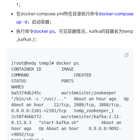
1；
在docker-compose.yml所在目录执行命令
docker-compose
up -d
，启动容器；
执行命令
docker ps
，可见容器情况，kafka的容器名为temp
_kafka1_1：
[root@hedy temp]# docker ps

CONTAINER ID        IMAGE                              
COMMAND                  CREATED             
STATUS              PORTS                                                
NAMES

ba5374d6245c        wurstmeister/zookeeper             
"/bin/sh -c '/usr/..."   About an hour ago   Up 
About an hour    22/tcp, 2888/tcp, 3888/tcp, 
0.0.0.0:2181->2181/tcp   temp_zookeeper_1

2c58f46bb772        wurstmeister/kafka:2.11-
0.11.0.3   "start-kafka.sh"         About an 
hour ago   Up About an hour    0.0.0.0:9092-
>9092/tcp                               