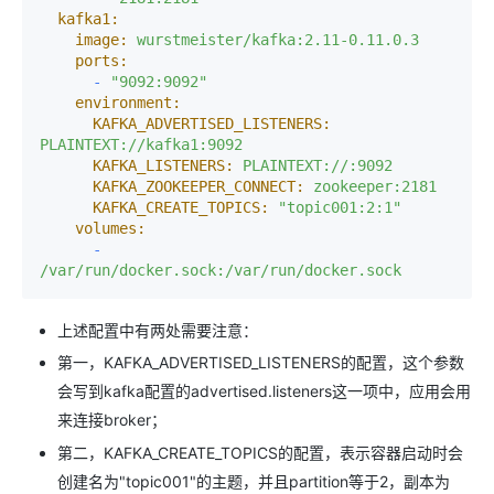
kafka1:
image:
wurstmeister/kafka:2.11-0.11.0.3
ports:
-
"9092:9092"
environment:
KAFKA_ADVERTISED_LISTENERS:
PLAINTEXT://kafka1:9092
KAFKA_LISTENERS:
PLAINTEXT://:9092
KAFKA_ZOOKEEPER_CONNECT:
zookeeper:2181
KAFKA_CREATE_TOPICS:
"topic001:2:1"
volumes:
-
/var/run/docker.sock:/var/run/docker.sock
上述配置中有两处需要注意：
第一，KAFKA_ADVERTISED_LISTENERS的配置，这个参数
会写到kafka配置的advertised.listeners这一项中，应用会用
来连接broker；
第二，KAFKA_CREATE_TOPICS的配置，表示容器启动时会
创建名为"topic001"的主题，并且partition等于2，副本为