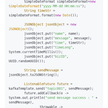
        SimpleDateFormat simpleDateFormat=
new
SimpleDateFormat
(
"yyyy-MM-dd HH:mm:ss"
);

String
timeStr
=
simpleDateFormat.format(
new
Date
());

JSONObject
jsonObject
=
new
JSONObject
();

        jsonObject.put(
"name"
, name);

        jsonObject.put(
"message"
, message);

        jsonObject.put(
"time"
, timeStr);

        jsonObject.put(
"timeLong"
, 
System.currentTimeMillis());

        jsonObject.put(
"bizID"
, 
UUID.randomUUID());

String
sendMessage
=
jsonObject.toJSONString();

ListenableFuture
future
=
kafkaTemplate.send(
"topic001"
, sendMessage);

        future.addCallback(o -> 
System.out.println(
"send message success : "
 + 
sendMessage),

                throwable -> 