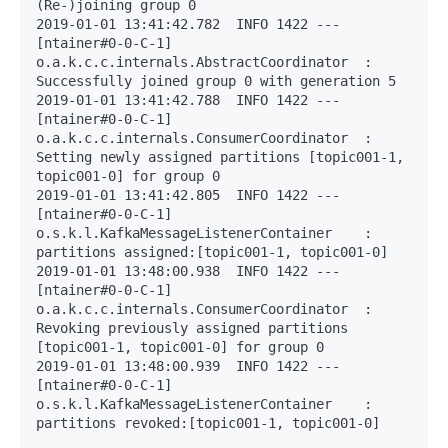
(Re-)joining group 0

2019-01-01 13:41:42.782  INFO 1422 --- 
[ntainer#0-0-C-1] 
o.a.k.c.c.internals.AbstractCoordinator  : 
Successfully joined group 0 with generation 5

2019-01-01 13:41:42.788  INFO 1422 --- 
[ntainer#0-0-C-1] 
o.a.k.c.c.internals.ConsumerCoordinator  : 
Setting newly assigned partitions [topic001-1, 
topic001-0] for group 0

2019-01-01 13:41:42.805  INFO 1422 --- 
[ntainer#0-0-C-1] 
o.s.k.l.KafkaMessageListenerContainer    : 
partitions assigned:[topic001-1, topic001-0]

2019-01-01 13:48:00.938  INFO 1422 --- 
[ntainer#0-0-C-1] 
o.a.k.c.c.internals.ConsumerCoordinator  : 
Revoking previously assigned partitions 
[topic001-1, topic001-0] for group 0

2019-01-01 13:48:00.939  INFO 1422 --- 
[ntainer#0-0-C-1] 
o.s.k.l.KafkaMessageListenerContainer    : 
partitions revoked:[topic001-1, topic001-0]