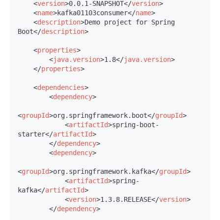
<
version
>
0.0.1-SNAPSHOT
</
version
>
<
name
>
kafka01103consumer
</
name
>
<
description
>
Demo project for Spring 
Boot
</
description
>
<
properties
>
<
java.version
>
1.8
</
java.version
>
</
properties
>
<
dependencies
>
<
dependency
>
<
groupId
>
org.springframework.boot
</
groupId
>
<
artifactId
>
spring-boot-
starter
</
artifactId
>
</
dependency
>
<
dependency
>
<
groupId
>
org.springframework.kafka
</
groupId
>
<
artifactId
>
spring-
kafka
</
artifactId
>
<
version
>
1.3.8.RELEASE
</
version
>
</
dependency
>