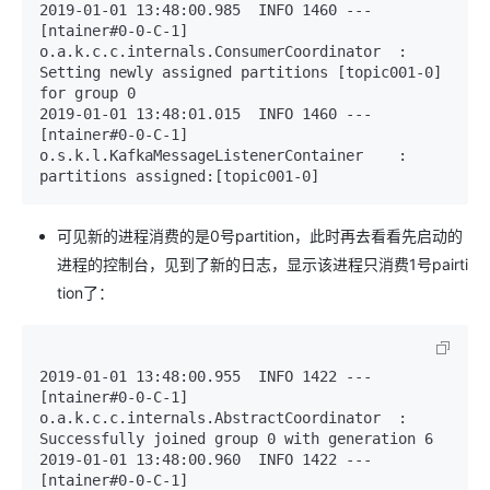
2019-01-01 13:48:00.985  INFO 1460 --- 
[ntainer#0-0-C-1] 
o.a.k.c.c.internals.ConsumerCoordinator  : 
Setting newly assigned partitions [topic001-0] 
for group 0

2019-01-01 13:48:01.015  INFO 1460 --- 
[ntainer#0-0-C-1] 
o.s.k.l.KafkaMessageListenerContainer    : 
partitions assigned:[topic001-0]
可见新的进程消费的是0号partition，此时再去看看先启动的
进程的控制台，见到了新的日志，显示该进程只消费1号pairti
tion了：
2019-01-01 13:48:00.955  INFO 1422 --- 
[ntainer#0-0-C-1] 
o.a.k.c.c.internals.AbstractCoordinator  : 
Successfully joined group 0 with generation 6

2019-01-01 13:48:00.960  INFO 1422 --- 
[ntainer#0-0-C-1] 