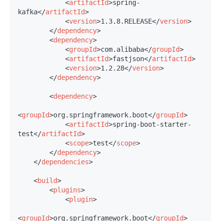
<
artifactId
>
spring-
kafka
</
artifactId
>
<
version
>
1.3.8.RELEASE
</
version
>
</
dependency
>
<
dependency
>
<
groupId
>
com.alibaba
</
groupId
>
<
artifactId
>
fastjson
</
artifactId
>
<
version
>
1.2.28
</
version
>
</
dependency
>
<
dependency
>
<
groupId
>
org.springframework.boot
</
groupId
>
<
artifactId
>
spring-boot-starter-
test
</
artifactId
>
<
scope
>
test
</
scope
>
</
dependency
>
</
dependencies
>
<
build
>
<
plugins
>
<
plugin
>
<
groupId
>
org.springframework.boot
</
groupId
>