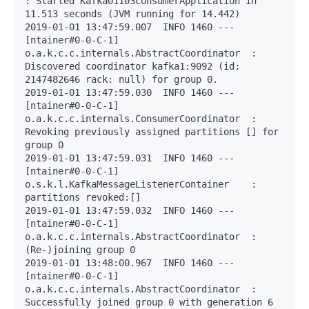
: Started Kafka01103consumerApplication in 
11.513 seconds (JVM running for 14.442)

2019-01-01 13:47:59.007  INFO 1460 --- 
[ntainer#0-0-C-1] 
o.a.k.c.c.internals.AbstractCoordinator  : 
Discovered coordinator kafka1:9092 (id: 
2147482646 rack: null) for group 0.

2019-01-01 13:47:59.030  INFO 1460 --- 
[ntainer#0-0-C-1] 
o.a.k.c.c.internals.ConsumerCoordinator  : 
Revoking previously assigned partitions [] for 
group 0

2019-01-01 13:47:59.031  INFO 1460 --- 
[ntainer#0-0-C-1] 
o.s.k.l.KafkaMessageListenerContainer    : 
partitions revoked:[]

2019-01-01 13:47:59.032  INFO 1460 --- 
[ntainer#0-0-C-1] 
o.a.k.c.c.internals.AbstractCoordinator  : 
(Re-)joining group 0

2019-01-01 13:48:00.967  INFO 1460 --- 
[ntainer#0-0-C-1] 
o.a.k.c.c.internals.AbstractCoordinator  : 
Successfully joined group 0 with generation 6
