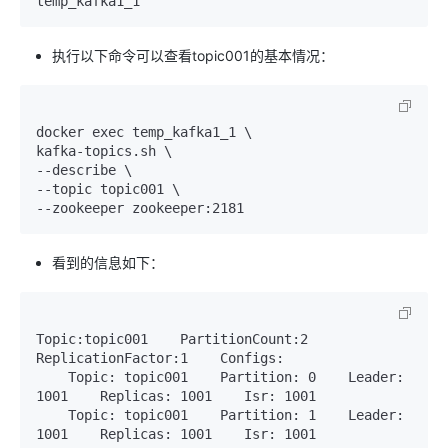
temp_kafka1_1
执行以下命令可以查看topic001的基本情况：
docker exec temp_kafka1_1 \

kafka-topics.sh \

--describe \

--topic topic001 \

--zookeeper zookeeper:2181
看到的信息如下：
Topic:topic001    PartitionCount:2    
ReplicationFactor:1    Configs:

    Topic: topic001    Partition: 0    Leader: 
1001    Replicas: 1001    Isr: 1001

    Topic: topic001    Partition: 1    Leader: 
1001    Replicas: 1001    Isr: 1001