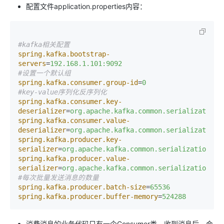
配置文件application.properties内容：
#kafka相关配置
spring.kafka.bootstrap-
servers
=
192.168.1.101:9092
#设置一个默认组
spring.kafka.consumer.group-id
=
0
#key-value序列化反序列化
spring.kafka.consumer.key-
deserializer
=
org.apache.kafka.common.serialization.
spring.kafka.consumer.value-
deserializer
=
org.apache.kafka.common.serialization.
spring.kafka.producer.key-
serializer
=
org.apache.kafka.common.serialization.St
spring.kafka.producer.value-
serializer
=
org.apache.kafka.common.serialization.St
#每次批量发送消息的数量
spring.kafka.producer.batch-size
=
65536
spring.kafka.producer.buffer-memory
=
524288
消费消息的业务代码只有一个Consumer类，收到消息后，会