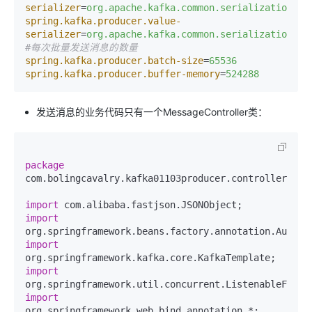
serializer
=
org.apache.kafka.common.serialization.St
spring.kafka.producer.value-
serializer
=
org.apache.kafka.common.serialization.St
#每次批量发送消息的数量
spring.kafka.producer.batch-size
=
65536
spring.kafka.producer.buffer-memory
=
524288
发送消息的业务代码只有一个MessageController类：
package
com.bolingcavalry.kafka01103producer.controller;

import
import
import
import
import
org.springframework.web.bind.annotation.*;
