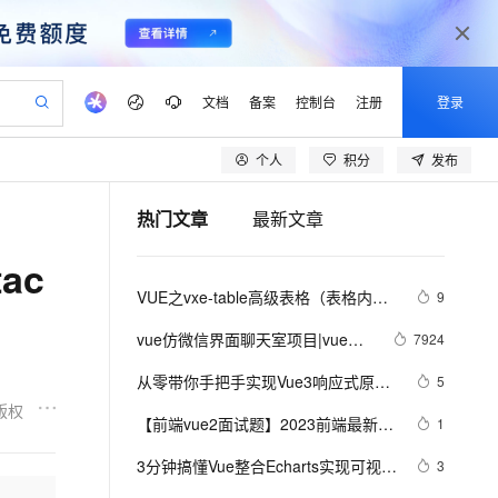
文档
备案
控制台
注册
登录
个人
积分
发布
验
作计划
器
AI 活动
专业服务
服务伙伴合作计划
开发者社区
加入我们
产品动态
服务平台百炼
阿里云 OPC 创新助力计划
热门文章
最新文章
一站式生成采购清单，支持单品或批量购买
io：打造专属 AI 语音助手
S产品伙伴计划（繁花）
峰会
CS
造的大模型服务与应用开发平台
一句话生成原生可编辑精美 PPT 文稿
AI 生产力先锋
Al MaaS 服务伙伴赋能合作
域名
博文
Careers
至高可申请百万元
Qwen3.8-Max 模型上线
ac
开启高性价比 AI 编程新体验
弹性可伸缩的云计算服务
Qwen-Audio-3.0-Realtime 端到端实时语音角色扮演
输入一句话想法, 轻松生成专业的 PPT
先锋实践拓展 AI 生产力的边界
Token 补贴，五大权
计划
海大会
伙伴信用分合作计划
商标
问答
社会招聘
VUE之vxe-table高级表格（表格内增
9
益加速 OPC 成功
eek-V4-Pro
SS
一键部署幻兽帕鲁游戏服务器
飞天发布时刻
HOT
Open Search 向量检索版支
划
备案
电子书
校园招聘
删改、导入、导出、自定义打印、列
pSeek-V4-Pro
视频创作，一键激活电商全链路生产力
稳定、安全、高性价比、高性能的云存储服务
一键购买专属联机服务器，轻松开启游戏
所见，即是所愿
持视频检索 Pipeline 功能
更多支持
vue仿微信界面聊天室项目|vue聊
7924
设置隐藏显示等）用法
划
公司注册
镜像站
视频生成
语音识别与合成
天案例
专属 QwenPaw
漫剧工坊：一站式动画创作平台
AI 实训营
HOT
应用身份服务 (IDaaS)
从零带你手把手实现Vue3响应式原理-
5
合作伙伴培训与认证
划
上云迁移
站生成，高效打造优质广告素材
全接入的云上超级电脑
从聊天伙伴进化为能主动干活的本地数字员工
快速生产连贯的高质量长漫剧
从基础到进阶，Agent 创客手把手教你
OpenClaw 管理能力上线
下（Map和Set的处理）
版权
lScope
我要反馈
e-1.1-T2V
Qwen3-TTS-Flash
【前端vue2面试题】2023前端最新版
1
查询合作伙伴
n Alibaba Cloud ISV 合作
代维服务
建企业门户网站
10 分钟搭建微信、支付宝小程序
MaxCompute MaxFrame 提
vue模块，高频17问(上)
畅细腻的高质量视频
离线语音合成大模型，多语言方言自适应，低延迟高稳定
创新加速
3分钟搞懂Vue整合Echarts实现可视化
ope
登录合作伙伴管理后台
3
我要建议
站，无忧落地极速上线
以可视化方式快速构建移动和 PC 门户网站
国内短信简单易用，安全可靠，秒级触达，全球覆盖200+国家和地区。
高效部署网站，快速应用到小程序
供自动弹性内存功能
界面