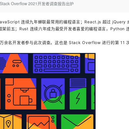
Deepseek-v4-pro
HappyHors
tack Overflow 2021开发者调查报告出炉
同享
万小智 AI 建站低至 15元/月
Qoder CN
AI 短剧/漫剧
云原生数据库 
快递物流查询
WordPress
成为服务伙
高校合作
点，立即开启云上创新
覆盖公网/内网、递归/权威、移动APP等全场景解析服务
送.CN域名，送备案服务码
基于千问大模型等，支持代码智能生成、研发智能问答
AI助力短剧
态智能体模型
旗舰 MoE 大模型，百万上下文与顶尖推理能力
图生视频，流
Ubuntu
服务生态伙伴
云工开物
企业应用
Works
Night Plan 支持 Qwen 3.8-Max
云原生大数据计算服务 MaxCompute
AI 办公
容器服务 Kub
avaScript 连续九年蝉联最常用的编程语言；React.js 超过 jQuery
NEW
GLM-5.2
Wan2.7-T
Red Hat
30+ 款产品免费体验
Data Agent 驱动的一站式 Data+AI 开发治理平台
夜间 5 折，Qwen/Meoo/TokenPlan 客户专享
面向分析的企业级SaaS模式云数据仓库
AI智能应用
提供一站式管
b 框架前五；Rust 连续六年成为最受开发者喜爱的编程语言，Python
科研合作
视觉 Coding、空间感知、多模态思考等全面升级
1M上下文，专为长程任务能力而生
ERP
堂（旗舰版）
SUSE
智能客服
 8 万余名开发者参与此次调查。这也是 Stack Overflow 进行的第 11
CRM
防护产品
2个月
自动承接线索
建站小程序
OA 办公系统
AI 应用构建
大模型原生
力提升
财税管理
模板建站
Qoder
大模型服务平台百炼-应用模版
HOT
NEW
面向真实软件
个人版上线、团队版降价；千问3.8-Max首发发尝鲜
丰富多元化的应用模版和解决方案
400电话
定制建站
万有无界
大模型服务平台百炼-智能体
方案
广告营销
模板小程序
的模型效果
灵活可视化地构建企业级 Agent
定制小程序
秒悟
人工智能平台 PAI
APP 开发
云端极速 AI 
新一代 AI 视频生成模型，深度适配广告营销等场景
AI Native 的算法工程平台，一站式完成建模、训练、推理服务部署
建站系统