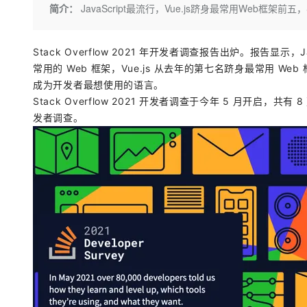
存储
天池大赛
Qwen3.7-Plus
简介：
JavaScript最流行，Vue.js跻身最常用Web框架前五，S
云解析DNS
解决方案免费试用 新老
电子合同
最高领取价值200元试用
能看、能想、能动手的多模
安全
网络与CDN
AI 算法大赛
畅捷通
大数据开发治理平台 Data
AI 产品 免费试用
Stack Overflow 2021 年开发者调查报告出炉。报告显示，J
网络
安全
云开发大赛
Qwen3-VL-Plus
Tableau 订阅
1亿+ 大模型 tokens 和 
常用的 Web 框架，Vue.js 从去年的第七名跻身最常用 We
可观测
入门学习赛
中间件
成为开发者最想使用的语言。
AI空中课堂在线直播课
云防火墙
140+云产品 免费试用
Stack Overflow 2021 开发者调查于今年 5 月开启，共有
上云与迁云
云原生的云上边界网络安全
产品新客免费试用，最长1
数据库
发者调查。
生态解决方案
大模型服务
企业出海
大模型ACA认证体验
大数据计算
助力企业全员 AI 认知与能
行业生态解决方案
千问AI平台-Token Plan
政企业务
媒体服务
开发者生态解决方案
企业服务与云通信
千问AI平台-模型体验
AI 开发和 AI 应用解决
在线体验全尺寸、多种模态
域名与网站
Happy 系列大模型
终端用户计算
Serverless
开发工具