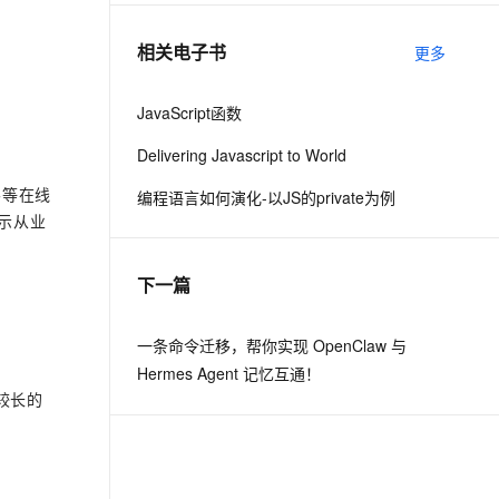
相关电子书
更多
息提取
与 AI 智能体进行实时音视频通话
从文本、图片、视频中提取结构化的属性信息
构建支持视频理解的 AI 音视频实时通话应用
JavaScript函数
t.diy 一步搞定创意建站
构建大模型应用的安全防护体系
Delivering Javascript to World
通过自然语言交互简化开发流程,全栈开发支持
通过阿里云安全产品对 AI 应用进行安全防护
客等在线
编程语言如何演化-以JS的private为例
表示从业
下一篇
一条命令迁移，帮你实现 OpenClaw 与
Hermes Agent 记忆互通！
较长的