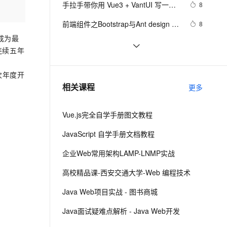
安全
手拉手带你用 Vue3 + VantUI 写一个
我要投诉
e-1.1-I2V
Cosyvoice-V3-Flash
8
PolarDB
上云场景组合购
Milvus 弹性伸缩功能新增节
伴
移动端脚手架 系列二 （页面布局与兼
漫剧创作，剧本、分镜、视频高效生成
100%兼容MySQL、PostgreSQL，兼容Oracle，支持集中和分布式
覆盖90%+业务场景，专享组合折扣价
点支持范围
畅自然，细节丰富
高表现力语音合成大模型，语音克隆听感自然
VPN
前端组件之Bootstrap与Ant design of 
8
容）
Vue
ernetes 版 ACK
云聚AI 严选权益
 成为最
AI 原生数据库服务发布
SSL 证书
vue3源码解析 --- 组件渲染：vnode 
1
2V
Fun-ASR
，一键激活高效办公新体验
理容器应用的 K8s 服务
精选AI产品，从模型到应用全链提效
Agent 数据网关
 连续五年
到真实 DOM 是如何转变的
文戏情感细腻自然，动作戏激烈拳拳到肉，实现更强表演能力
支持中英文自由切换，具备更强的噪声鲁棒性
堡垒机
解决vue3使用element-ui
5
AI 用量加速计划
云原生数据库 PolarDB
 次年度开
防火墙
、识别商机，让客服更高效、服务更出色。
Ant Design Vue中TreeSelect详解
新老同享，达量后返
Agentic Database 发布
9
相关课程
更多
主机安全
应用
Vue.js完全自学手册图文教程
千问办公
NEW
AI 应用及服务市场
的智能体编程平台
一站式AI生产力平台
JavaScript 自学手册文档教程
AI 应用
伶鹊
企业Web常用架构LAMP-LNMP实战
企业级人与Agent协作平台，接入和调度多个数字员工
智能客服平台，对话机器人、对话分析、智能外呼
大模型
高校精品课-西安交通大学-Web 编程技术
大模型服务平台百炼 - 全妙
自然语言处理
Java Web项目实战 - 图书商城
应用创作平台
多模态内容创作工具，已接入 DeepSeek
数据标注
Java面试疑难点解析 - Java Web开发
机器学习