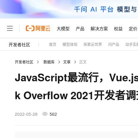
大模型
产品
解决方案
权益
定价
开发者社区
首页
模型体验
探索云世界
问产品
动手实
大模型
产品
解决方案
权益
定价
云市场
伙伴
服务
了解阿里云
精选产品
精选解决方案
普惠上云
产品定价
精选商城
成为销售伙伴
售前咨询
为什么选择阿里云
千问AI平台
开发者社区
数据库
文章
正文
了解云产品的定价详情
大模型服务平台百炼
千问办公，解锁你的工作
普惠上云 官方力荐
分销伙伴
在线服务
网站建设
什么是云计算
大
JavaScript最流行，Vu
大模型服务与应用平台
企业级Agent产品，直接
云服务器38元/年起，超
咨询伙伴
多端小程序
技术领先
云上成本管理
售后服务
轻量应用服务器
Agency Agents：拥
官方推荐返现计划
大模型
精选产品
精选解决方案
Salesforce 国际版订阅
稳定可靠
k Overflow 2021开发
管理和优化成本
推荐新用户得奖励，单订单
销售伙伴合作计划
自助服务
友盟天域
安全合规
人工智能与机器学习
AI
文本生成
云数据库 RDS
HappyHorse 打造一
云工开物
无影生态合作计划
在线服务
观测云
分析师报告
高校专属算力普惠，学生认
计算
互联网应用开发
2022-05-28
562
Qwen3.8-Max
HOT
Salesforce On Alibaba C
工单服务
Tuya 物联网平台阿里云
研究报告与白皮书
人工智能平台 PAI
快速拥有专属 OpenClaw
大模
Consulting Partner 合
大数据
容器
智能体时代全能旗舰模型
免费试用
短信专区
一站式AI开发、训练和推
蓝凌 OA
AI 大模型销售与服务生
现代化应用