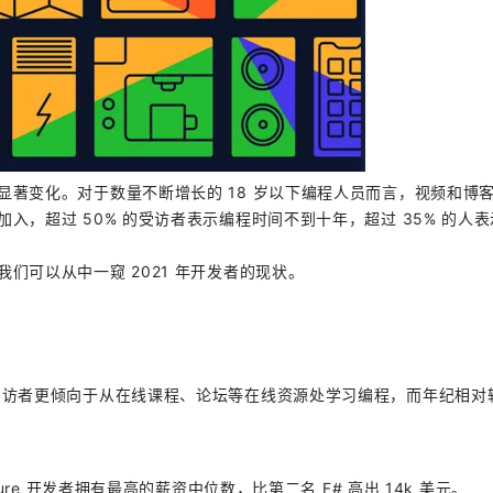
AI 应用
10分钟微调：让0.6B模型媲美235B模
多模态数据信
型
依托云原生高可用架构,实现Dify私有化部署
用1%尺寸在特定领域达到大模型90%以上效果
一个 AI 助手
超强辅助，Bol
即刻拥有 DeepSeek-R1 满血版
在企业官网、通讯软件中为客户提供 AI 客服
多种方案随心选，轻松解锁专属 DeepSeek
著变化。对于数量不断增长的 18 岁以下编程人员而言，视频和博
，超过 50% 的受访者表示编程时间不到十年，超过 35% 的人
们可以从中一窥 2021 年开发者的现状。
的受访者更倾向于从在线课程、论坛等在线资源处学习编程，而年纪相对
ure 开发者拥有最高的薪资中位数，比第二名 F# 高出 14k 美元。