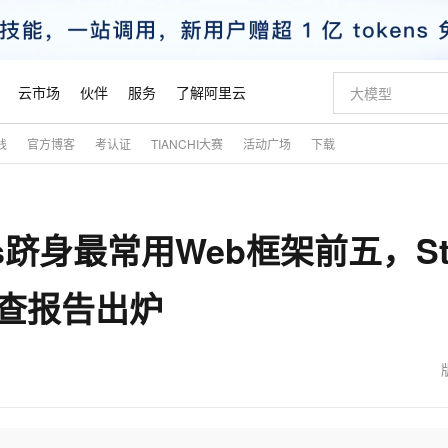
云市场
伙伴
服务
了解阿里云
践
官方博客
考认证
TIANCHI大赛
活动广场
下载
AI 特惠
数据与 API
成为产品伙伴
企业增值服务
最佳实践
价格计算器
AI 场景体
基础软件
产品伙伴合
阿里云认证
市场活动
配置报价
大模型
自助选配和估算价格
新方式
睿译宝，AI翻译排版一步到位
智启 AI 普惠权益
产品生态集成认证中心
企业支持计划
云上春晚
域名与网站
千问官方 MaaS 平台，为开发者和 Agent 而生，新用户赠送 1 亿 + tokens 额度
Qwen Aud
AI Coding
阿里云Maa
2026 阿里云
云服务器 E
为企业打
数据集
Windows
大模型认证
模型
NEW
NEW
e.js跻身最常用Web框架前五，St
交付可用成果
值低价云产品抢先购
上传文档即自动完成翻译和格式还原
至高享 1亿+免费 tokens，加速 Al 应用落地
提供智能易用的域名与建站服务
智能编程，一键
安全可靠、
产品生态伙伴
专家技术服务
云上奥运之旅
弹性计算合作
阿里云中企出
手机三要素
宝塔 Linux
全部认证
价格优势
有专属领域专家
GLM-5.2：长任务时代开源旗舰模型
阿里云 OPC 创新助力计划
千问大模型
即刻拥有 DeepS
AI 电商营销
对象存储 O
大模型
产品生态伙伴工作台
企业增值服务台
云栖战略参考
云存储合作计
云栖大会
身份实名认证
CentOS
训练营
者调查报告出炉
推动算力普惠，释放技术红利
最高返9万
多领域专家智能体,一键组建 AI 虚拟交付团队
快速构建应用程序和网站，即刻迈出上云第一步
至高百万元 Token 补贴，加速一人公司成长
多元化、高性能、安全可靠的大模型服务
真正可用的 1M 上下文,一次完成代码全链路开发
轻松解锁专属 Dee
从图文生成到
云上的中国
数据库合作计
活动全景
短信
Docker
图片和
站式影视创作平台
Hermes Agent，打造自进化智能体
Token Plan 模型订阅计划
数字证书管理服务（原SSL证书）
5 分钟轻松部署
AI 广告创作
无影云电脑
企业成长
NEW
信息公告
看见新力量
云网络合作计
OCR 文字识别
JAVA
证享300元代金券
可视化编排打通从文字构思到成片全链路闭环
全托管，含MySQL、PostgreSQL、SQL Server、MariaDB多引擎
自主进化，持久记忆，越用越聪明
Qwen3.8-Max 首发尝鲜，限时加量 10 倍，夜间低至2折
实现全站HTTPS，呈现可信的WEB访问
图文、视频一
随时随地安
魔搭 Mode
Kimi-K3
HappyHors
NEW
loud
服务实践
官网公告
金融模力时刻
Salesforce O
版
发票查验
全能环境
Claude Code + GStack 打造工程团队
千问办公，限时限量积分加倍
Qoder
低代码高效构
AI 建站
短信服务
型
NEW
作计划
Kimi 最新旗舰模型，长程编程与推理利器
让文字生成流
计划
创新中心
魔搭 ModelSc
健康状态
理服务
让AI从“聊天伙伴”进化为能干活的“数字员工”
安装技能 GStack，拥有专属 AI 工程团队
你的AI工作搭子，覆盖日常办公高频场景
面向真实软件的智能体编程平台
0 代码专业建
客户案例
天气预报查询
操作系统
态合作计划