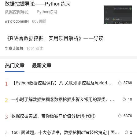
数据挖掘导论——Python练习
数据挖掘导论——Python练习
wstqfqdpnmll4
605
《R语言数据挖掘：实用项目解析》——导读
华章计算机
1601
热门文章
最新文章
【Python数据挖掘课程】八.关联规则挖掘及Apriori实
8768
1
现购物推荐
一小时了解数据挖掘⑤数据挖掘步骤＆常用的聚类、决
10
2
策树和CRISP-DM概念
数据挖掘实战：带你做客户价值分析(附代码)
6376
3
150+面试题，十大必读书，数据挖掘offer轻松搞定 | 面试
2
4