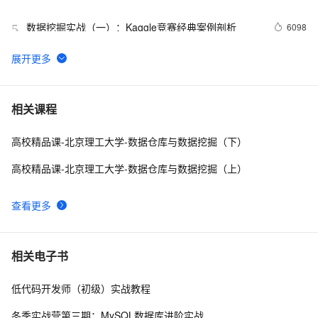
宝典系列
数据挖掘实战（一）：Kaggle竞赛经典案例剖析
6098
5
资源总结——七步学习数据挖掘与数据科学
11
6
斯坦福数据挖掘Introduction
2
7
相关课程
高校精品课-北京理工大学-数据仓库与数据挖掘（下）
【数据挖掘】多项式回归原理介绍及实战应用（超详细 
7
8
附源码）
高校精品课-北京理工大学-数据仓库与数据挖掘（上）
【数据挖掘】岭回归Ridge讲解及实战应用（超详细 附源
9
9
码）
查看更多
【数据挖掘】离群点检测方法详解及Sklearn中异常检测
9
10
方法实战（附源码 超详细）
相关电子书
低代码开发师（初级）实战教程
冬季实战营第三期：MySQL数据库进阶实战