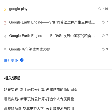
com.google.gson.internal.LinkedTreeMap cannot be 
cast to xxxxxx
google play
446
2
Google Earth Engine——VNP13算法过程产生三种植被
7
3
指数。(1）归一化差异植被指数（NDVI），（2）增强植
被指数（EVI），以及（3）增强植被指数-2（EVI2）。
Google Earth Engine ——FLDAS: 发展中国家的粮食安
7
4
全评估数据集
Google 历年笔试面试30题
9
5
[CTO札记]Google数字图书馆对中国版权的威胁
7
6
Google Earth Engine——NCEP/NCAR再分析项目是美
4
7
相关课程
国国家环境预测中心（NCEP，前身为 “NMC“）和美国国
家大气研究中心（NCAR）全球气温数据集
场景实践- 新手玩转云计算-创建炫酷的简历网页
【Google Play】2021 年 8 月之后的 APK 与 App 
1
8
Bundle 上传格式问题（一）
场景实践- 新手玩转云计算-打造个人专属网盘
Google Earth Engine ——MOD13Q1.006 Terra 
6
9
高校精品课-华北电力大学 -云计算技术与应用
Vegetation Indices 16-Day Global 250m归一化植被指数