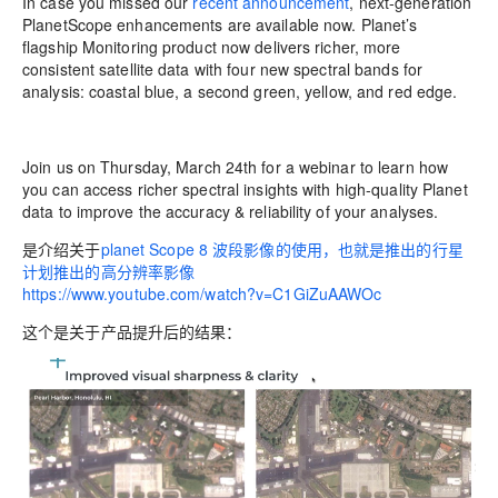
In case you missed our
recent announcement
, next-generation
PlanetScope enhancements are available now. Planet’s
flagship Monitoring product now delivers richer, more
consistent satellite data with four new spectral bands for
analysis: coastal blue, a second green, yellow, and red edge.
Join us on
Thursday, March 24th
for a webinar to learn how
you can access richer spectral insights with high-quality Planet
data to improve the accuracy & reliability of your analyses.
是介绍关于
planet Scope 8 波段影像的使用，也就是推出的行星
计划推出的高分辨率影像
https://www.youtube.com/watch?v=C1GiZuAAWOc
这个是关于产品提升后的结果：