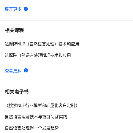
AI公开课：19.04.04李航—字节跳动AILab总监《深度学
6
6
习与自然语言处理：评析与展望》课堂笔记以及个人感悟
【深度学习】探讨最新的深度学习算法、模型创新以及在
7
7
相关课程
图像识别、自然语言处理等领域的应用进展
达摩院NLP（自然语言处理）技术和应用
大数据中自然语言处理 (NLP)
5
8
达摩院自然语言处理NLP技术和应用
【Python自然语言处理】规则分词中正向、反向、双向最
4
9
大匹配法的讲解及实战（超详细 附源码）
查看更多
Transformers自然语言处理第二章 文本分类Part 1
11
10
相关电子书
《搜索NLP行业模型和轻量化客户定制》
自然语言理解技术与智能问答实践
自然语言处理得十个发展趋势