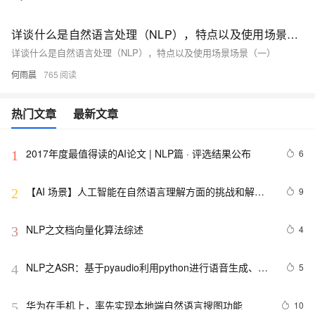
详谈什么是自然语言处理（NLP），特点以及使用场景场景（一）
详谈什么是自然语言处理（NLP），特点以及使用场景场景（一）
何雨晨
765
热门文章
最新文章
2017年度最值得读的AI论文 | NLP篇 · 评选结果公布
6
1
【AI 场景】人工智能在自然语言理解方面的挑战和解决
9
2
方案
NLP之文档向量化算法综述
4
3
NLP之ASR：基于pyaudio利用python进行语音生成、语
5
4
音识别总结及其案例详细攻略
华为在手机上，率先实现本地端自然语言搜图功能
10
5