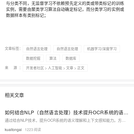
与分类不同，无监督学习不依赖预先定义的类或带类标记的训练
实例，需要由聚类学习算法自动确定标记，而分类学习的实例或
数据样本有类别标记；
文章标签：
自然语言处理
自然语言处理
机器学习/深度学习
数据挖掘
算法
数据库
来 源：
开发者社区
>
人工智能
>
文章
> 正文
相关文章
如何结合NLP（自然语言处理）技术提升OCR系统的语义理解和上下文感知能力？
通过结合NLP技术，提升OCR系统的语义理解和上下文感知能力。方法包括集成NLP模块、文本预处理、语义特征提取、上下文推理及引入领域知识库。代码示例展示了如何使用Tesseract进行OCR识别，并通过BERT模型进行语义理解和纠错，最终提高文本识别的准确性。相关API如医疗电子发票验真、车险保单识别等可进一步增强应用效果。
kuaitongai
1223