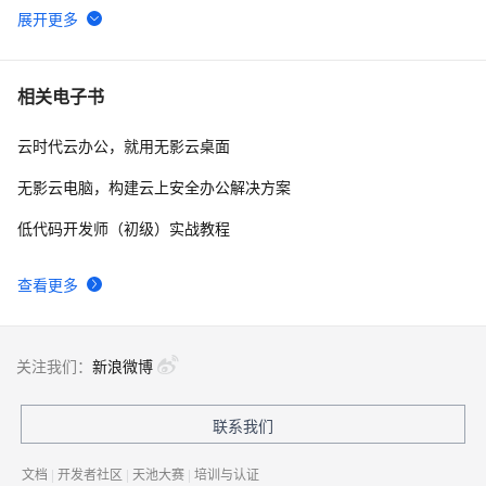
阿里云无影在福州正式开服
3
6
无影云电脑快速上手教程(保姆级)
8
7
相关电子书
云时代云办公，就用无影云桌面
阿里云新品发布会周刊第142期 丨 无影云应用重磅发布
3
8
无影云电脑，构建云上安全办公解决方案
深度解读企业云上办公利器「无影云电脑」
12
9
低代码开发师（初级）实战教程
“无影”云电脑上手体验
6
10
查看更多
关注我们：
新浪微博
联系我们
文档
|
开发者社区
|
天池大赛
|
培训与认证