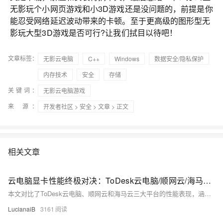
无影玩个小网页游戏和小3D游戏还是没问题的，前提是你
能忍受网络延迟波动带来的卡顿。至于更高级的图形型无
影玩大型3D游戏是否可行?让我们拭目以待吧！
文章标签：
无影云电脑
C++
Windows
数据安全/隐私保护
内存技术
安全
存储
关键词：
无影云电脑游戏
来 源：
开发者社区
>
安全
>
文章
> 正文
相关文章
云电脑显卡性能终极对决：ToDesk云电脑/顺网云/海马云，谁才是4K游戏之王？
本文对比了ToDesk云电脑、顺网云和海马云三大平台的性能表现，涵盖游戏实战与AI模型测试。ToDesk云电脑搭载RTX 5090显卡，在4K游戏与大模型支持上表现卓越；顺网云适合中轻度游戏玩家，强调即开即用的便捷性；海马云面向企业用户，提供稳定算力与多任务支持。评测从显卡、处理器、压力测试到网络传输技术全面展开，最终推荐：硬核玩家首选ToDesk云电脑，内容创作者可选ToDesk云电脑或海马云，企业用户则更适合海马云。
LucianaiB
3161