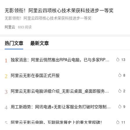
无影领衔！阿里云四项核心技术荣获科技进步一等奖
无影领衔！阿里云四项核心技术荣获科技进步一等奖
阿里云
693
热门文章
最新文章
独家消息：阿里云悄然推出RPA云电脑，已与多家RPA
13
1
厂商开放合作
阿里云无影在泰国正式开服
8
2
阿里云无影云电脑详细介绍_无影云桌面_桌面即服务
2
3
DaaS
用工新趋势：网讯电通+无影让客服业务打破时空限制，
9
4
兼顾安全和灵活
阿里云无影云电脑，互联网发展史上的重大里程碑！
11
5