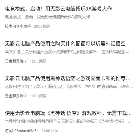
电竞模式，启动！用无影云电脑畅玩3A游戏大作
电竞模式，启动！用无影云电脑畅玩3A游戏大作
技术内容小助手
2008
无影云电脑产品使用之购买什么配置可以玩黑神话悟空游戏？
本文汇总了关于阿里云无影云电脑的常见问题及解答，包括所需配置以运行《黑神话：悟空》游戏、不同版本显卡型号、电竞模式库存情况及如何查看云电脑的使用情况等。提供了多个详细解答链接，帮助用户更好地了解和使用无影云电脑。
元宝和乔治lY
1265
无影云电脑产品使用黑神话悟空之游戏画面卡顿的推荐设置
这段内容介绍了无影云电脑在运行《黑神话：悟空》时遇到画面卡顿等问题的推荐设置与解决方案，包括调整分辨率和显示模式等方法，并提供了多个具体问题的详细解答及参考链接，帮助用户优化游戏体验。
元宝和乔治lY
1307
使用无影云电脑玩《黑神话·悟空》游戏教程，无需下载，开机即玩！
本教程详细介绍如何利用阿里云无影云电脑轻松畅玩《黑神话·悟空》游戏，无需下载游戏客户端，开机即可体验。首先需下载无影客户端并购买个人铂金款云电脑（14.9元首月）。购买后，通过输入WeGame版或Steam版镜像分享码并选择电竞模式来配置云电脑。最后，在云电脑中启动WeGame客户端并登录账户，手动添加游戏路径后即可游玩。注意游戏需单独购买，并记得游玩后关闭云电脑以避免额外计费。更多详情与步骤请参阅阿里云官方指南。
游客b26rakuy63q5s
3486