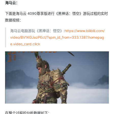
海马云：
下面是海马云 4090尊享版进行《黑神话：悟空》游玩过程的实时
数据视频：
海马云电脑游玩《黑神话：悟空》:
https://www.bilibili.com/
video/BV1KGJazPEct/?spm_id_from=333.1387.homepag
e.video_card.click
在整个过程的分析数据如下：