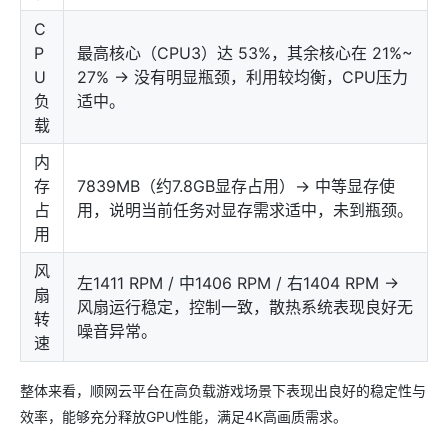
C
P
最高核心（CPU3）达 53%，其余核心在 21%~
U
27% → 没有明显瓶颈，利用较均衡，CPU压力
负
适中。
载
内
存
7839MB（约7.8GB显存占用）→ 中等显存使
占
用，说明当前任务对显存需求适中，未到瓶颈。
用
风
左1411 RPM / 中1406 RPM / 右1404 RPM →
扇
风扇运行稳定，控制一致，散热系统表现良好无
转
噪音异常。
速
整体来看，顺网云平台在高负载游戏场景下表现出良好的稳定性与
效率，能够充分释放GPU性能，满足4K高画质需求。