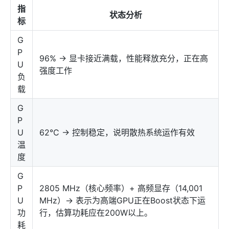
指
状态分析
标
G
P
96% → 显卡接近满载，性能释放充分，正在高
U
强度工作
负
载
G
P
U
62°C → 控制稳定，说明散热系统运作有效
温
度
G
P
2805 MHz（核心频率）+ 高频显存（14,001
U
MHz）→ 表示为高端GPU正在Boost状态下运
功
行，估算功耗应在200W以上。
耗