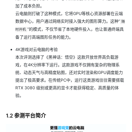
加了成本负担。
云电脑则打破了这种模式，它将GPU等核心资源部署在云端
数据中心，用户通过网络实时接入强大的图形算力。这种“
随
”的模式，不仅节省了本地硬件投入，也让普通终端具
时开机
备了运行高端图形任务的能力。
4K游戏对云电脑的考验
本次评测选择了《黑神话：悟空》这款开放世界高负载游
戏，在4K分辨率下运行。这款游戏不仅拥有复杂的物理系
统、动态天气与高精度贴图，还对实时渲染和GPU调度能力
提出了极高要求。在传统PC中，运行这类游戏往往需要搭载
RTX 3080 级别或更高的显卡才能获得稳定、高质量的体
验。
1.2 参测平台简介