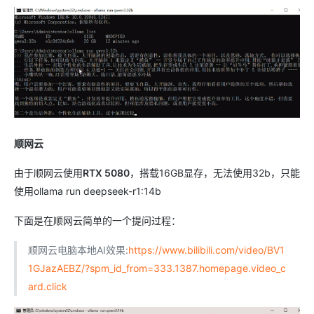
顺网云
由于顺网云使用
RTX 5080
，搭载16GB显存，无法使用32b，只能
使用ollama run deepseek-r1:14b
下面是在顺网云简单的一个提问过程：
顺网云电脑本地AI效果:
https://www.bilibili.com/video/BV1
1GJazAEBZ/?spm_id_from=333.1387.homepage.video_c
ard.click