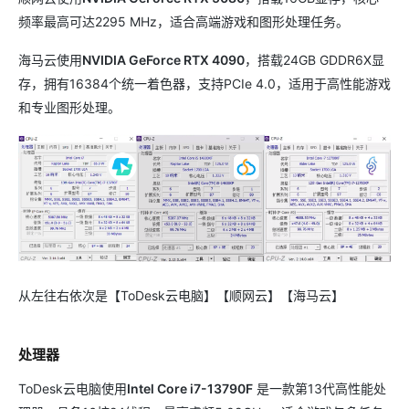
频率最高可达2295 MHz，适合高端游戏和图形处理任务。
海马云使用
NVIDIA GeForce RTX 4090
，搭载24GB GDDR6X显
存，拥有16384个统一着色器，支持PCIe 4.0，适用于高性能游戏
和专业图形处理。
从左往右依次是【ToDesk云电脑】【顺网云】【海马云】
处理器
ToDesk云电脑使用
Intel Core i7-13790F
是一款第13代高性能处