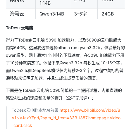
1:14B
海马云
Qwen3:14B
3–5字
24GB
ToDesk云电脑
得力于ToDesk云电脑 5090 加速能力，以及5090的云电脑超大
内存64GB，这里我选择选择ollama run qwen3:32b，体验最好的
qwen模型，网上通常1个小时的下载速度，在5090 加速能力下用
了10分钟就搞定了。体验下来Qwen3:32b 每秒生成 10-15个字，
而Qwen2.5和DeepSeek模型仅为每秒2-3个字，过程中鼠标的普
通移动来证明无加速，并且生成生成高质量的回复。
下面是在ToDesk云电脑 5090简单的一个提问过程，肉眼直观的
感受AI生成的速度和质量的提升（全程无加速）：
ToDesk云电脑本地AI效果:
https://www.bilibili.com/video/B
V1NVJazYEgd/?spm_id_from=333.1387.homepage.video
_card.click