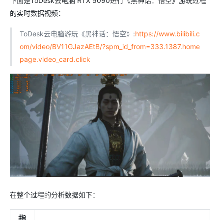
下面是ToDesk云电脑 RTX 5090进行《黑神话：悟空》游玩过程
的实时数据视频：
ToDesk云电脑游玩《黑神话：悟空》:
https://www.bilibili.c
om/video/BV11GJazAEtB/?spm_id_from=333.1387.home
page.video_card.click
在整个过程的分析数据如下：
指