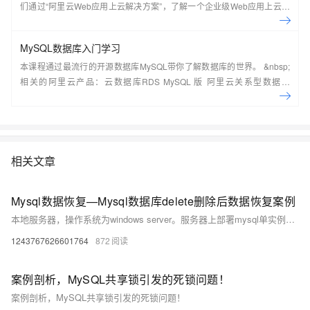
们通过“阿里云Web应用上云解决方案”，了解一个企业级Web应用上云的
常见架构，了解如何构建一个高可用、可扩展的企业级应用架构。
MySQL数据库入门学习
本课程通过最流行的开源数据库MySQL带你了解数据库的世界。 &nbsp;
相关的阿里云产品：云数据库RDS MySQL 版 阿里云关系型数据库
RDS（Relational Database Service）是一种稳定可靠、可弹性伸缩的在
线数据库服务，提供容灾、备份、恢复、迁移等方面的全套解决方案，彻
底解决数据库运维的烦恼。 了解产品详
情:&nbsp;https://www.aliyun.com/product/rds/mysql&nbsp;
相关文章
Mysql数据恢复—Mysql数据库delete删除后数据恢复案例
本地服务器，操作系统为windows server。服务器上部署mysql单实例，innodb引擎，独立表空间。未进行数据库备份，未开启binlog。 人为误操作使用Delete命令删除数据时未添加where子句，导致全表数据被删除。删除后未对该表进行任何操作。需要恢复误删除的数据。 在本案例中的mysql数据库未进行备份，也未开启binlog日志，无法直接还原数据库。
1243767626601764
872
案例剖析，MySQL共享锁引发的死锁问题！
案例剖析，MySQL共享锁引发的死锁问题！