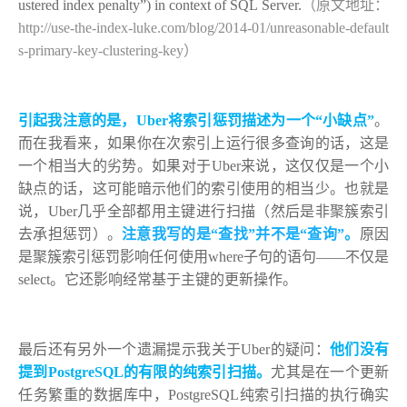
ustered index penalty”) in context of SQL Server.
（原文地址：
http://use-the-index-luke.com/blog/2014-01/unreasonable-default
s-primary-key-clustering-key）
引起我注意的是，Uber将索引惩罚描述为一个“小缺点”
。
而在我看来，如果你在次索引上运行很多查询的话，这是
一个相当大的劣势。如果对于Uber来说，这仅仅是一个小
缺点的话，这可能暗示他们的索引使用的相当少。也就是
说，Uber
几乎全部都用主键进行扫描（然后是非聚簇索引
去承担惩罚）。
注意我写的是“查找”并不是“查询”。
原因
是聚簇索引惩罚影响任何使用where子句的语句——不仅是
select。它还影响经常基于主键的更新操作。
最后还有另外一个遗漏提示我关于Uber的疑问：
他们没有
提到PostgreSQL的有限的纯索引扫描。
尤其是在一个更新
任务繁重的数据库中，PostgreSQL纯索引扫描的执行确实