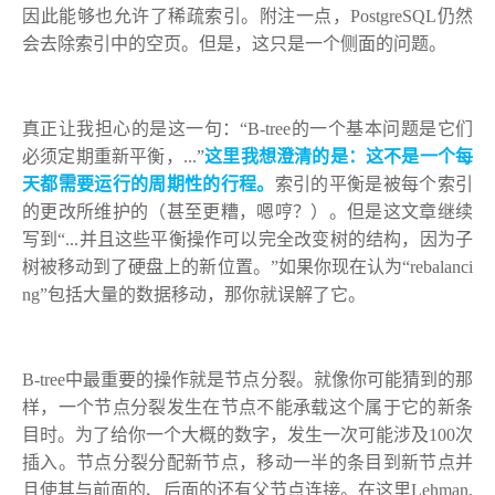
因此能够也允许了稀疏索引。附注一点，PostgreSQL仍然
会去除索引中的空页。但是，这只是一个侧面的问题。
真正让我担心的是这一句：“B-tree的一个基本问题是它们
必须定期重新平衡，...”
这里我想澄清的是：这不是一个每
天都需要运行的周期性的行程。
索引的平衡是被每个索引
的更改所维护的（甚至更糟，嗯哼？）。但是这文章继续
写到“...并且这些平衡操作可以完全改变树的结构，因为子
树被移动到了硬盘上的新位置。”如果你现在认为“rebalanci
ng”包括大量的数据移动，那你就误解了它。
B-tree中最重要的操作就是节点分裂。就像你可能猜到的那
样，一个节点分裂发生在节点不能承载这个属于它的新条
目时。为了给你一个大概的数字，发生一次可能涉及100次
插入。节点分裂分配新节点，移动一半的条目到新节点并
且使其与前面的、后面的还有父节点连接。在这里Lehman,