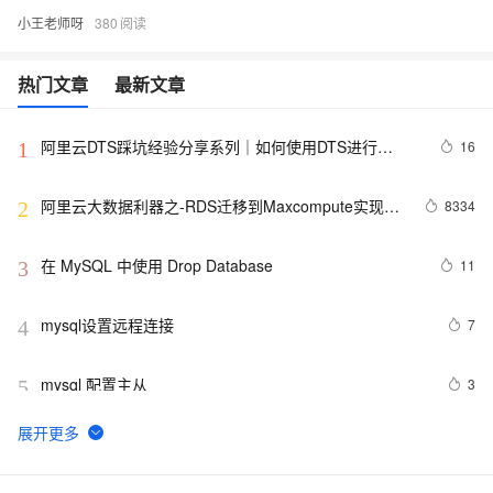
小王老师呀
380
热门文章
最新文章
阿里云DTS踩坑经验分享系列｜如何使用DTS进行
16
1
MySQL->ClickHouse同步
阿里云大数据利器之-RDS迁移到Maxcompute实现动
8334
2
态分区
在 MySQL 中使用 Drop Database
11
3
mysql设置远程连接
7
4
mysql 配置主从
3
5
mysql 更改root密码
677
6