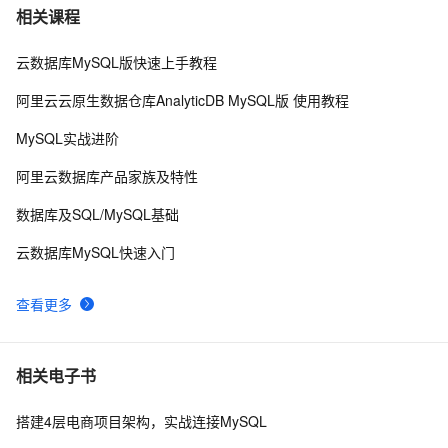
PostgreSQL\MySQL比较
6
7
相关课程
云数据库MySQL版快速上手教程
Percona Server for MySQL 5.6.10-60.2发布
591
8
阿里云云原生数据仓库AnalyticDB MySQL版 使用教程
MySQL主从同步配置
4
9
MySQL实战进阶
mysql安装及常见设置
632
10
阿里云数据库产品家族及特性
数据库及SQL/MySQL基础
云数据库MySQL快速入门
查看更多
相关电子书
搭建4层电商项目架构，实战连接MySQL