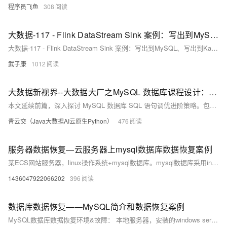
程序员飞鱼
308
大数据-117 - Flink DataStream Sink 案例：写出到MySQL、写出到Kafka
大数据-117 - Flink DataStream Sink 案例：写出到MySQL、写出到Kafka
武子康
1012
大数据新视界--大数据大厂之MySQL 数据库课程设计：MySQL 数据库 SQL 语句调优的进阶策略与实际案例（2-2）
本文延续前篇，深入探讨 MySQL 数据库 SQL 语句调优进阶策略。包括优化索引使用，介绍多种索引类型及避免索引失效等；调整数据库参数，如缓冲池、连接数和日志参数；还有分区表、垂直拆分等其他优化方法。通过实际案例分析展示调优效果。回顾与数据库课程设计相关文章，强调全面认识 MySQL 数据库重要性。为读者提供综合调优指导，确保数据库高效运行。
青云交（Java大数据AI云原生Python）
476
服务器数据恢复—云服务器上mysql数据库数据恢复案例
某ECS网站服务器，linux操作系统+mysql数据库。mysql数据库采用innodb作为默认存储引擎。 在执行数据库版本更新测试时，操作人员误误将在本来应该在测试库执行的sql脚本在生产库上执行，导致生产库上部分表被truncate，还有部分表中少量数据被delete。
1436047922066202
396
数据库数据恢复——MySQL简介和数据恢复案例
MySQL数据库数据恢复环境&故障： 本地服务器，安装的windows server操作系统。 操作系统上部署MySQL单实例，引擎类型为innodb，表空间类型为独立表空间。该MySQL数据库没有备份，未开启binlog。 人为误操作，在用Delete命令删除数据时未添加where子句进行筛选导致全表数据被删除，删除后未对该表进行任何操作。