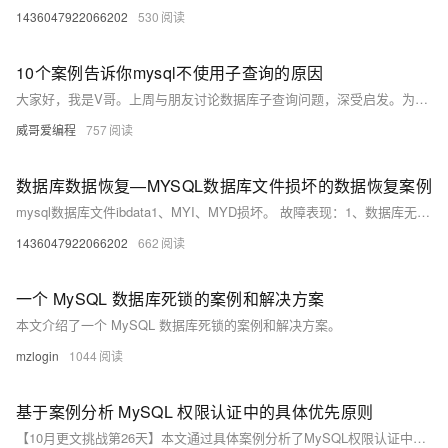
1436047922066202
530
10个案例告诉你mysql不使用子查询的原因
大家好，我是V哥。上周与朋友讨论数据库子查询问题，深受启发。为此，我整理了10个案例，详细说明如何通过优化子查询提升MySQL性能。主要问题包括性能瓶颈、索引失效、查询优化器复杂度及数据传输开销等。解决方案涵盖使用EXISTS、JOIN、IN操作符、窗口函数、临时表及索引优化等。希望通过这些案例，帮助大家在实际开发中选择更高效的查询方式，提升系统性能。关注V哥，一起探讨技术，欢迎点赞支持！
威哥爱编程
757
数据库数据恢复—MYSQL数据库文件损坏的数据恢复案例
mysql数据库文件ibdata1、MYI、MYD损坏。 故障表现：1、数据库无法进行查询等操作；2、使用mysqlcheck和myisamchk无法修复数据库。
1436047922066202
662
一个 MySQL 数据库死锁的案例和解决方案
本文介绍了一个 MySQL 数据库死锁的案例和解决方案。
mzlogin
1044
基于案例分析 MySQL 权限认证中的具体优先原则
【10月更文挑战第26天】本文通过具体案例分析了MySQL权限认证中的优先原则，包括全局权限、数据库级别权限和表级别权限的设置与优先级。全局权限优先于数据库级别权限，后者又优先于表级别权限。在权限冲突时，更严格的权限将被优先执行，确保数据库的安全性与资源合理分配。