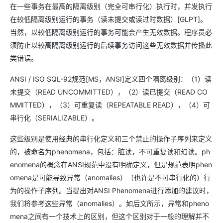
在一些事务在最高的隔离级别（完全可串行化）执行时，并发执行
在较低隔离级别运行的事务（读未提交或读过时数据）[GLPT]。
当然，以较低隔离级别运行的事务可能会产生无效数据。程序员必
须防止以较高隔离级别运行的后续事务访问这些无效数据并传播此
类错误。
ANSI / ISO SQL-92规范[MS，ANSI]定义四个隔离级别：（1）读
未提交（READ UNCOMMITTED），（2）读已提交（READ CO
MMITTED），（3）可重复读（REPEATABLE READ），（4）可
串行化（SERIALIZABLE）。
这些级别是使用经典的串行化定义和三个禁止的操作子序列来定义
的，被命名为phenomena，包括：脏读，不可重复读和幻读。ph
enomena的概念在ANSI规范中没有明确定义，但是规范表明phen
omena是可能导致异常（anomalies）（也许是不可串行化的）行
为的操作子序列。当提出对ANSI Phenomena进行添加的建议时，
我们将参考这些异常（anomalies）。如后文所示，异常和pheno
mena之间有一个技术上的区别，但这个区别对于一般的理解并不