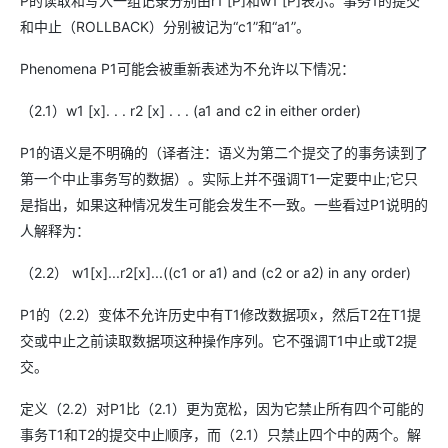
P的读取和写入一组记录分别由r1 [P]和w1 [P]表示。事务1的提交
和中止（ROLLBACK）分别被记为“c1”和“a1”。
Phenomena P1可能会被重新表述为不允许以下情况：
（2.1）w1 [x]. . . r2 [x] . . . (a1 and c2 in either order)
P1的语义是不明确的（译者注：语义为第二个提交了的事务读到了
第一个中止事务写的数据）。实际上并不强调T1一定要中止;它只
是指出，如果这种情况发生可能会发生不一致。一些看过P1说明的
人解释为：
（2.2） w1[x]...r2[x]...((c1 or a1) and (c2 or a2) in any order)
P1的（2.2）变体不允许历史中有T1修改数据项x，然后T2在T1提
交或中止之前读取数据项这种操作序列。它不强调T1中止或T2提
交。
定义（2.2）对P1比（2.1）更为宽松，因为它禁止所有四个可能的
事务T1和T2的提交中止顺序，而（2.1）只禁止四个中的两个。解