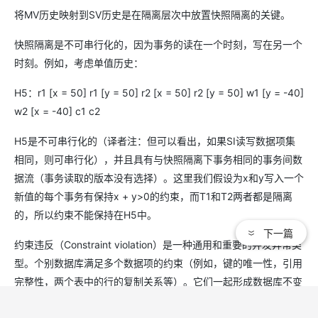
将MV历史映射到SV历史是在隔离层次中放置快照隔离的关键。
快照隔离是不可串行化的，因为事务的读在一个时刻，写在另一个
时刻。例如，考虑单值历史：
H5：r1 [x = 50] r1 [y = 50] r2 [x = 50] r2 [y = 50] w1 [y = -40]
w2 [x = -40] c1 c2
H5是不可串行化的（译者注：但可以看出，如果SI读写数据项集
相同，则可串行化），并且具有与快照隔离下事务相同的事务间数
据流（事务读取的版本没有选择）。这里我们假设为x和y写入一个
新值的每个事务有保持x + y>0的约束，而T1和T2两者都是隔离
的，所以约束不能保持在H5中。
下一篇
约束违反（Constraint violation）是一种通用和重要的并发异常类
型。个别数据库满足多个数据项的约束（例如，键的唯一性，引用
完整性，两个表中的行的复制关系等）。它们一起形成数据库不变
量约束谓词C（DB）。如果数据库状态DB与约束一致，则不变量