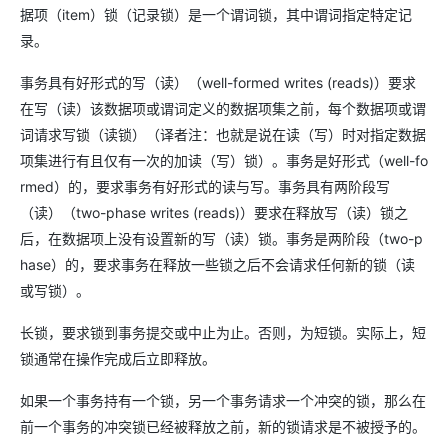
据项（item）锁（记录锁）是一个谓词锁，其中谓词指定特定记
录。
事务具有好形式的写（读）（well-formed writes (reads)）要求
在写（读）该数据项或谓词定义的数据项集之前，每个数据项或谓
词请求写锁（读锁）（译者注：也就是说在读（写）时对指定数据
项集进行有且仅有一次的加读（写）锁）。事务是好形式（well-fo
rmed）的，要求事务有好形式的读与写。事务具有两阶段写
（读）（two-phase writes (reads)）要求在释放写（读）锁之
后，在数据项上没有设置新的写（读）锁。事务是两阶段（two-p
hase）的，要求事务在释放一些锁之后不会请求任何新的锁（读
或写锁）。
长锁，要求锁到事务提交或中止为止。否则，为短锁。实际上，短
锁通常在操作完成后立即释放。
如果一个事务持有一个锁，另一个事务请求一个冲突的锁，那么在
前一个事务的冲突锁已经被释放之前，新的锁请求是不被授予的。