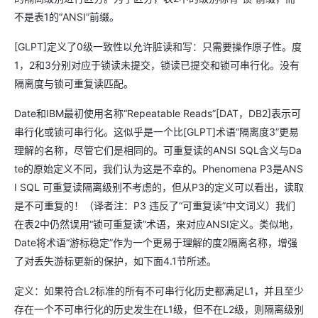
不是表1的“ANSI”前缀。
度3=锁可串行化
好形式的读，长
好形式的写，长
（locking SERIA
[GLPT]定义了0级一致性以允许脏读和写：只需要操作原子性。度
读锁
写锁
LIZABLE）
1，2和3分别对应于锁读未提交，锁读已提交和锁可串行化。没有
隔离度与锁可重复读匹配。
Date和IBM最初使用名称“Repeatable Reads”[DAT，DB2]表示可
串行化或锁可串行化。这似乎是一个比[GLPT]术语“隔离度3”更易
理解的名称，尽管它们是相同的。可重复读的ANSI SQL含义与Da
te的原始定义不同，我们认为这是不幸的。Phenomena P3是ANS
I SQL 可重复读隔离级别不考虑的，但从P3的定义可以看出，读取
是不可重复的！（译者注：P3 违反了“可重复读”中文词义）我们
在表2中仍然误用“锁可重复读”术语，来对应ANSI定义。类似地，
Date将术语“游标稳定”作为一个更易于理解的度2隔离名称，增强
了对丢失游标更新的保护，如下面4.1节所述。
定义：如果符合L2标准的所有不可串行化历史都满足L1，并且至少
存在一个不可串行化的历史发生在L1级，但不在L2级，则隔离级别