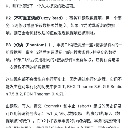
K，则T2读取了一个从未提交的数据项。
P2（不可重复读或Fuzzy Read）
：事务T1读取数据项。另一个事
务T2则修改或删除该数据项并提交。如果T1尝试重新读取数据
项，则它会看见修改后的值或发现数据项已被删除。
P3（幻读（Phantom））
：事务T1读取满足一些<搜索条件>的一
组数据项。事务T2然后创建满足T1的<搜索条件>并提交的数据
项。如果T1然后使用相同的<搜索条件>重复读取，它将获得与第
一次读取不同的组数据项。
这些现象都不会发生在串行历史上。因为通过串行化定理，它们不
能发生在可串行化的历史中[EGLT, BHG Theorem 3.6, G R Sectio
n 7.5.8.2, PON Theorem 9.4.2].
由读取，写入，提交（commit）和中止（abort）组成的历史记录
可以用简写符号表示：“w1 [x]”表示数据项x上的事务1的写入（数
据项被“修改”），而“r2 [x]”表示事务2对x的读取。事务1满足谓词