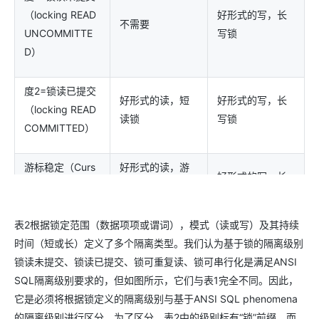
（locking READ
好形式的写，长
不需要
UNCOMMITTE
写锁
D）
度2=锁读已提交
好形式的读，短
好形式的写，长
（locking READ
读锁
写锁
COMMITTED）
游标稳定（Curs
好形式的读，游
好形式的写，长
or Stability见 4.1
标持有读锁，短
写锁
节）
谓词锁
表2根据锁定范围（数据项项或谓词），模式（读或写）及其持续
时间（短或长）定义了多个隔离类型。我们认为基于锁的隔离级别
好形式的读，长
锁可重复读（loc
锁读未提交、锁读已提交、锁可重复读、锁可串行化是满足ANSI
读锁（对于数据
好形式的写，长
king REPEATAB
SQL隔离级别要求的，但如图所示，它们与表1完全不同。因此，
项），短读锁
写锁
LE READ）
它是必须将根据锁定义的隔离级别与基于ANSI SQL phenomena
（对于谓词）
的隔离级别进行区分。为了区分，表2中的级别标有“锁”前缀，而