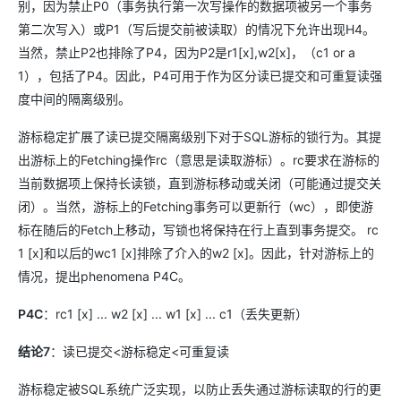
别，因为禁止P0（事务执行第一次写操作的数据项被另一个事务
第二次写入）或P1（写后提交前被读取）的情况下允许出现H4。
当然，禁止P2也排除了P4，因为P2是r1[x],w2[x]，（c1 or a
1），包括了P4。因此，P4可用于作为区分读已提交和可重复读强
度中间的隔离级别。
游标稳定扩展了读已提交隔离级别下对于SQL游标的锁行为。其提
出游标上的Fetching操作rc（意思是读取游标）。rc要求在游标的
当前数据项上保持长读锁，直到游标移动或关闭（可能通过提交关
闭）。当然，游标上的Fetching事务可以更新行（wc），即使游
标在随后的Fetch上移动，写锁也将保持在行上直到事务提交。 rc
1 [x]和以后的wc1 [x]排除了介入的w2 [x]。因此，针对游标上的
情况，提出phenomena P4C。
P4C
：rc1 [x] ... w2 [x] ... w1 [x] ... c1（丢失更新）
结论7
：读已提交<游标稳定<可重复读
游标稳定被SQL系统广泛实现，以防止丢失通过游标读取的行的更