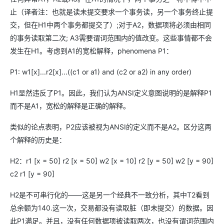
止（译者注：也就是读未提交要求一个事务读，另一个事务终止提
交，但在H1中两个事务都提交了）;对于A2，数据项将必须由相同
的事务读取第二次; A3需要谓词范围内的值改变。这些事情都不会
发生在H1。考虑到A1的宽松解释，phenomena P1：
P1: w1[x]...r2[x]...((c1 or a1) and (c2 or a2) in any order)
H1显然违反了P1。因此，我们认为ANSI定义意图说明的是解释P1
而不是A1，宽松的解释是正确的解释。
类似的论点表明，P2应该被视为ANSI的定义而不是A2。区分这两
个解释的历史是：
H2：r1 [x = 50] r2 [x = 50] w2 [x = 10] r2 [y = 50] w2 [y = 90]
c2 r1 [y = 90]
H2是不可串行化的——这是另一个经典不一致分析，其中T2看到
总余额为140.这一次，交易都没有读取脏（即未提交）的数据。因
此P1满足。并且，没有任何数据项被读取两次，也没有谓词范围内