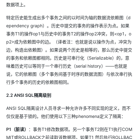
数据项上。
特定历史能生成出多个事务之间的以时间为轴的数据流依赖图（d
ependency graph）。历史中提交的事务的操作表示为点。如果
事务T1的操作op1与历史中的事务T2的操作op2冲突，则<op1，o
p2>成为依赖图中的边。（译者注：也就是说以操作为点，冲突为
边，构造出依赖图）。如果说两个历史是相等的，那么历史中提交
的事务和依赖图都相同。历史是可串行化（Serializable）的，意
味着历史可以等同于一个串行历史（serial history）——也就是
说，它的依赖图（多个事务间基于时序的数据流图）与依次串行执
行多个事务的历史的依赖图相同。
2.2 ANSI SQL隔离级别
ANSI SQL隔离设计人员寻求一种允许许多不同实现的定义，而不
仅仅是基于锁的。他们使用以下三种phenomena定义了隔离：
P1（脏读）
：事务T1修改数据项。另一个事务T2则在T1执行COM
MIT或ROLLBACK之前读取该数据项。如果T1 然后执行ROLLBAC