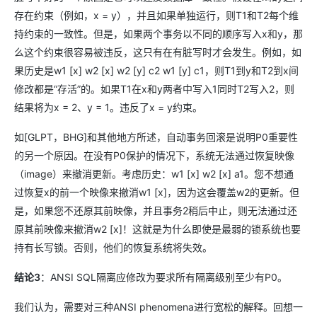
存在约束（例如，x = y），并且如果单独运行，则T1和T2每个维
持约束的一致性。但是，如果两个事务以不同的顺序写入x和y，那
么这个约束很容易被违反，这只有在有脏写时才会发生。例如，如
果历史是w1 [x] w2 [x] w2 [y] c2 w1 [y] c1，则T1到y和T2到x间
修改都是“存活”的。如果T1在x和y两者中写入1同时T2写入2，则
结果将为x = 2、y = 1。违反了x = y约束。
如[GLPT，BHG]和其他地方所述，自动事务回滚是说明P0重要性
的另一个原因。在没有P0保护的情况下，系统无法通过恢复映像
（image）来撤消更新。考虑历史：w1 [x] w2 [x] a1。您不想通
过恢复x的前一个映像来撤消w1 [x]，因为这会覆盖w2的更新。但
是，如果您不还原其前映像，并且事务2稍后中止，则无法通过还
原其前映像来撤消w2 [x]！这就是为什么即使是最弱的锁系统也要
持有长写锁。否则，他们的恢复系统将失效。
结论3
：ANSI SQL隔离应修改为要求所有隔离级别至少有P0。
我们认为，需要对三种ANSI phenomena进行宽松的解释。回想一