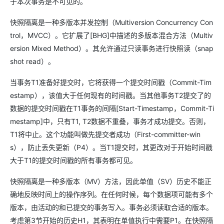
于本次事务是不可见的。
快照隔离是一种多版本并发控制（Multiversion Concurrency Con
trol，MVCC）。它扩展了[BHG]中描述的多版本混合方法（Multiv
ersion Mixed Method）。其允许通过只读事务进行快照读（snap
shot read）。
当事务T1准备好提交时，它将获得一个提交时间戳（Commit-Tim
estamp），该值大于任何现有的时间戳。当其他事务T2提交了的
数据的提交时间戳在T1事务的间隔[Start-Timestamp，Commit-Ti
mestamp]中，只有T1, T2数据不重叠，事务才成功提交。否则，
T1将中止。这个功能叫做先提交者成功（First-committer-win
s），防止丢失更新（P4）。当T1提交时，其更改对于开始时间戳
大于T1的提交时间戳的所有事务都可见。
快照隔离是一种多版本（MV）方法，因此单值（SV）历史不能正
确地反映时间上的操作序列。在任何时候，每个数据项可能有多个
版本，由活动的和已提交的事务写入。事务必须读取合适的版本。
考虑第3节开始的历史H1，其表明在单值执行中需要P1。在快照隔