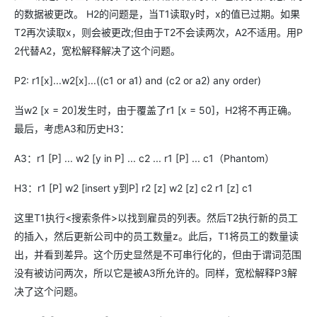
的数据被更改。 H2的问题是，当T1读取y时，x的值已过期。如果
T2再次读取x，则会被更改;但由于T2不会读两次，A2不适用。用P
2代替A2，宽松解释解决了这个问题。
P2: r1[x]...w2[x]...((c1 or a1) and (c2 or a2) any order)
当w2 [x = 20]发生时，由于覆盖了r1 [x = 50]，H2将不再正确。
最后，考虑A3和历史H3：
A3：r1 [P] ... w2 [y in P] ... c2 ... r1 [P] ... c1（Phantom）
H3：r1 [P] w2 [insert y到P] r2 [z] w2 [z] c2 r1 [z] c1
这里T1执行<搜索条件>以找到雇员的列表。然后T2执行新的员工
的插入，然后更新公司中的员工数量z。此后，T1将员工的数量读
出，并看到差异。这个历史显然是不可串行化的，但由于谓词范围
没有被访问两次，所以它是被A3所允许的。同样，宽松解释P3解
决了这个问题。