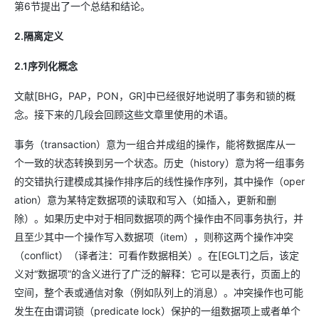
第6节提出了一个总结和结论。
2.隔离定义
2.1序列化概念
文献[BHG，PAP，PON，GR]中已经很好地说明了事务和锁的概
念。接下来的几段会回顾这些文章里使用的术语。
事务（transaction）意为一组合并成组的操作，能将数据库从一
个一致的状态转换到另一个状态。历史（history）意为将一组事务
的交错执行建模成其操作排序后的线性操作序列，其中操作（oper
ation）意为某特定数据项的读取和写入（如插入，更新和删
除）。如果历史中对于相同数据项的两个操作由不同事务执行，并
且至少其中一个操作写入数据项（item），则称这两个操作冲突
（conflict）（译者注：可看作数据相关）。在[EGLT]之后，该定
义对“数据项”的含义进行了广泛的解释：它可以是表行，页面上的
空间，整个表或通信对象（例如队列上的消息）。冲突操作也可能
发生在由谓词锁（predicate lock）保护的一组数据项上或者单个