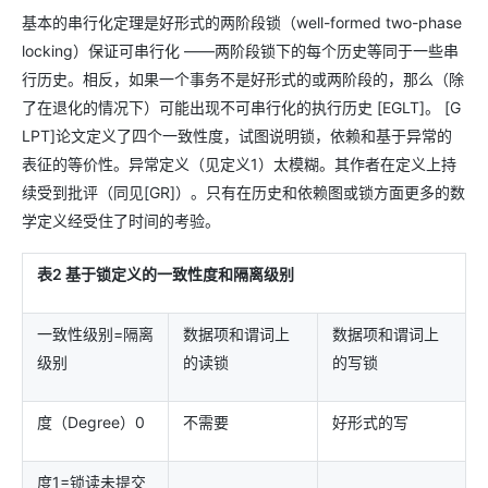
基本的串行化定理是好形式的两阶段锁（well-formed two-phase
locking）保证可串行化 ——两阶段锁下的每个历史等同于一些串
行历史。相反，如果一个事务不是好形式的或两阶段的，那么（除
了在退化的情况下）可能出现不可串行化的执行历史 [EGLT]。 [G
LPT]论文定义了四个一致性度，试图说明锁，依赖和基于异常的
表征的等价性。异常定义（见定义1）太模糊。其作者在定义上持
续受到批评（同见[GR]）。只有在历史和依赖图或锁方面更多的数
学定义经受住了时间的考验。
表2
基于锁定义的一致性度和隔离级别
一致性级别=隔离
数据项和谓词上
数据项和谓词上
级别
的读锁
的写锁
度（Degree）0
不需要
好形式的写
度1=锁读未提交