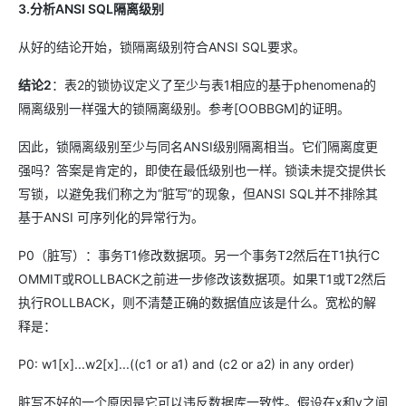
3.分析ANSI SQL隔离级别
从好的结论开始，锁隔离级别符合ANSI SQL要求。
结论2
：表2的锁协议定义了至少与表1相应的基于phenomena的
隔离级别一样强大的锁隔离级别。参考[OOBBGM]的证明。
因此，锁隔离级别至少与同名ANSI级别隔离相当。它们隔离度更
强吗？答案是肯定的，即使在最低级别也一样。锁读未提交提供长
写锁，以避免我们称之为“脏写”的现象，但ANSI SQL并不排除其
基于ANSI 可序列化的异常行为。
P0（脏写）：事务T1修改数据项。另一个事务T2然后在T1执行C
OMMIT或ROLLBACK之前进一步修改该数据项。如果T1或T2然后
执行ROLLBACK，则不清楚正确的数据值应该是什么。宽松的解
释是：
P0: w1[x]...w2[x]...((c1 or a1) and (c2 or a2) in any order)
脏写不好的一个原因是它可以违反数据库一致性。假设在x和y之间