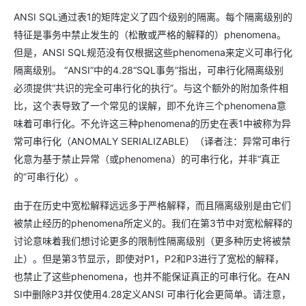
ANSI SQL通过表1的矩阵定义了四个级别的隔离。每个隔离级别的
特征是事务中禁止发生的（松散或严格的解释的）phenomena。
但是，ANSI SQL规范没有仅根据这些phenomena来定义可串行化
隔离级别。 “ANSI”中的4.28“SQL事务”指出，可串行化隔离级别
必须提供“共识的完全可串行化的执行”。与这个额外的附加条件相
比，这个表导致了一个常见的误解，即不允许三个phenomena意
味着可串行化。不允许这三种phenomena的历史在表1中被称为异
常可串行化（ANOMALY SERIALIZABLE）（译者注：异常可串行
化意为基于禁止异常（或phenomena）的可串行化，并非“真正
的”可串行化）。
由于在历史中宽松解释远远多于严格解释，而且隔离级别是由它们
被禁止经历的phenomena所定义的。我们在第3节中对宽松解释的
讨论意味着我们想讨论更多的限制性隔离级别（更多种历史将被禁
止）。但是第3节显示，即使对P1，P2和P3进行了宽松的解释，
也禁止了这些phenomena，也并不能保证真正的可串行化。在AN
SI中删除P3并仅使用4.28定义ANSI 可串行化会更简单。请注意，