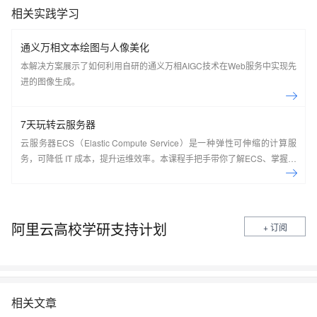
相关实践学习
通义万相文本绘图与人像美化
本解决方案展示了如何利用自研的通义万相AIGC技术在Web服务中实现先
进的图像生成。
7天玩转云服务器
云服务器ECS（Elastic Compute Service）是一种弹性可伸缩的计算服
务，可降低 IT 成本，提升运维效率。本课程手把手带你了解ECS、掌握基
本操作、动手实操快照管理、镜像管理等。了解产品详
情:&nbsp;https://www.aliyun.com/product/ecs
阿里云高校学研支持计划
+ 订阅
相关文章