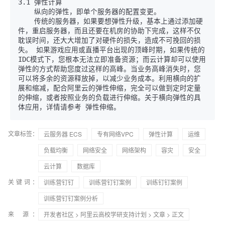
    纵向的弹性，即单个服务器的配置变更。

    传统的服务器，如果要想弹性升级，基本上通过添加硬
件，重启服务器，而且还要在机房的协助下完成，这样不仅
耽误时间，还大大增加了对硬件的损失，造成不可挽回的损
失。 如果游戏应用或直播平台出现的顶峰时期，如果传统的
IDC模式下，您根本无法立即准备资源；而云计算却可以使用
弹性的方式帮助您度过这样的高峰。当业务高峰消失时，您
可以将多余的资源释放掉，以减少业务成本。利用横向的扩
展和缩减，配合阿里云的弹性伸缩，完全可以做到定时定量
的伸缩，或者按照业务的负载进行伸缩。关于横向弹性的具
文章标签：
云服务器 ECS
专有网络VPC
弹性计算
运维
负载均衡
网络安全
网络架构
容灾
安全
云计算
数据库
关键词：
训练营钉钉
训练营钉钉案例
训练钉钉案例
训练营钉钉案例分析
来 源：
开发者社区
>
阿里云高校学研支持计划
>
文章
> 正文