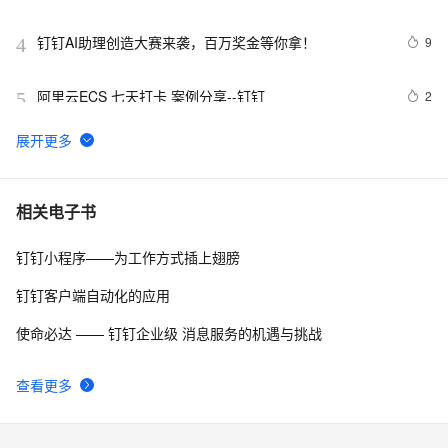
钉钉AI助理创造大赛来袭，百万奖金等你拿！
9
4
阿里云ECS 七天打卡 案例分享--钉钉
2
5
成功案例分享-钉钉
3
6
Class 6 案例分享——钉钉
7
7
相关电子书
钉钉小程序——为工作方式插上翅膀
钉钉可以集成企业内网部署的网盘系统实现账号单点登录
6
8
吗？
钉钉客户端自动化的应用
【打造梦幻联动！】揭秘钉钉宜搭中的单选关联选项设
17
9
使命必达 —— 钉钉企业级 消息服务的机遇与挑战
置与图文展示的魔术 —— 让你的表单瞬间变身智能导
游！
钉钉 ANR 治理最佳实践 | 定位 ANR 不再雾里看花
5
10
查看更多