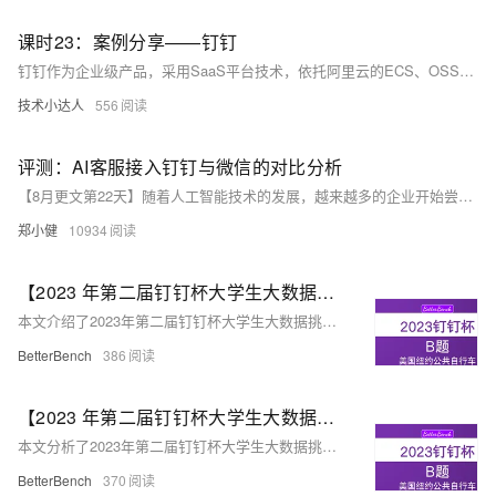
课时23：案例分享——钉钉
钉钉作为企业级产品，采用SaaS平台技术，依托阿里云的ECS、OSS等服务，实现快速部署与客户需求的高效适应。其数据存储于阿里云RDS中，确保安全性和可靠性，并通过高强度加密保障信息传输安全。阿里云的安全防护措施为钉钉提供了坚实后盾，使其能专注于优化和创新，提升用户体验。
技术小达人
556
评测：AI客服接入钉钉与微信的对比分析
【8月更文第22天】随着人工智能技术的发展，越来越多的企业开始尝试将AI客服集成到自己的业务流程中。本文将基于《10分钟构建AI客服并应用到网站、钉钉或微信中》的解决方案，详细评测AI客服在钉钉和微信中的接入流程及实际应用效果，并结合个人体验分享一些心得。
郑小健
10934
【2023 年第二届钉钉杯大学生大数据挑战赛】 初赛 B：美国纽约公共自行车使用量预测分析 问题三时间序列预测Python代码分析
本文介绍了2023年第二届钉钉杯大学生大数据挑战赛初赛B题的Python代码分析，涉及美国纽约公共自行车使用量的时间序列预测、网络分析和聚类分析。
BetterBench
386
【2023 年第二届钉钉杯大学生大数据挑战赛】 初赛 B：美国纽约公共自行车使用量预测分析 问题一Python代码分析
本文分析了2023年第二届钉钉杯大学生大数据挑战赛初赛B题"美国纽约公共自行车使用量预测分析"，重点讨论了问题一的Python代码实现，包括自行车借还网络图的构建、网络密度的计算以及平均最短路径长度和网络直径的分析。
BetterBench
370