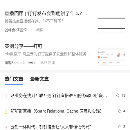
直播回顾 | 钉钉发布会到底讲了什么？企业数字化如何转型？阿里技术最佳实践案例大披露！
最新热点直播都在这，你不了解下？
创峰会-江鑫恒
835
案例分享——钉钉
rds数据库 阿里云为钉钉提供了安全性和整体服务的稳定性
游客6bmubfauzwlsc
1537
热门文章
最新文章
从业务在线到互联互通 钉钉宜搭进入低代码3.0阶段新
13
1
模式 
钉钉群直播【Spark Relational Cache 原理和实践】
4
2
云钉一体时代，钉钉搭想让“人人都懂低代码”
8
3