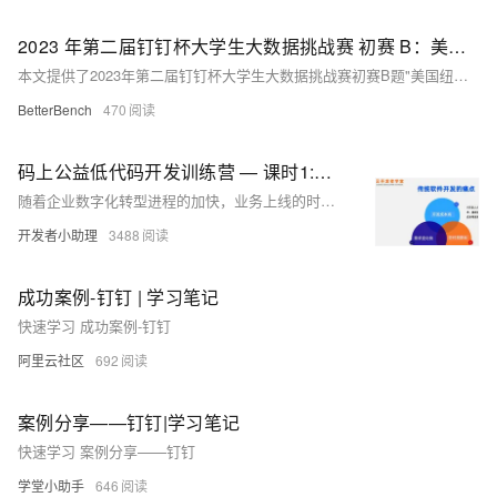
2023 年第二届钉钉杯大学生大数据挑战赛 初赛 B：美国纽约公共自行车使用量预测分析 问题二Python代码分析
本文提供了2023年第二届钉钉杯大学生大数据挑战赛初赛B题"美国纽约公共自行车使用量预测分析"中问题二的Python代码分析，涉及数据预处理、特征工程、多种聚类算法实现及其结果评估和可视化。
BetterBench
470
码上公益低代码开发训练营 — 课时1:《低代码开发师初级认证课程》1-2章 初识钉钉宜搭低代码
随着企业数字化转型进程的加快，业务上线的时间要求也越来越短，若要提高业务应用系统的开发效率，传统的开发模式必然向更加敏捷而高效的开发模式转变。低代码的开发方式能够加速业务敏捷创新，实现业务应用的快速交付，并且让没有技术背景的企业业务人员也能够基于低代码平台快速搭建业务系统。本章将从认识低代码和低代码平台开始，学习低代码开发师系列课程。
开发者小助理
3488
成功案例-钉钉 | 学习笔记
快速学习 成功案例-钉钉
阿里云社区
692
案例分享——钉钉|学习笔记
快速学习 案例分享——钉钉
学堂小助手
646