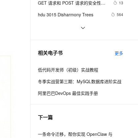
安全
GET 请求和 POST 请求的安全性有
我要投诉
e-1.1-I2V
Cosyvoice-V3-Flash
13
PolarDB
上云场景组合购
伴
Qoder CN V1.7.0 发布
何区别？
漫剧创作，剧本、分镜、视频高效生成
100%兼容MySQL、PostgreSQL，兼容Oracle，支持集中和分布式
覆盖90%+业务场景，专享组合折扣价
畅自然，细节丰富
高表现力语音合成大模型，语音克隆听感自然
VPN
hdu 3015 Disharmony Trees
564
ernetes 版 ACK
云聚AI 严选权益
云安全中心 AI BAS 智能自动
SSL 证书
perl--CGI编程之Apache服务器安装
439
2V
Fun-ASR
，一键激活高效办公新体验
理容器应用的 K8s 服务
精选AI产品，从模型到应用全链提效
化模拟渗透攻击产品发布
配置
文戏情感细腻自然，动作戏激烈拳拳到肉，实现更强表演能力
支持中英文自由切换，具备更强的噪声鲁棒性
堡垒机
如何绑定多个action到一个slot
457
AI 用量加速计划
DataWorks ChatBI 会话支持
防火墙
、识别商机，让客服更高效、服务更出色。
结构struct(值类型)在实际应用要注
新老同享，达量后返
上传临时文件分析
622
相关电子书
更多
意的二点:
主机安全
应用
低代码开发师（初级）实战教程
千问办公
NEW
AI 应用及服务市场
的智能体编程平台
一站式AI生产力平台
冬季实战营第三期：MySQL数据库进阶实战
AI 应用
伶鹊
阿里巴巴DevOps 最佳实践手册
企业级人与Agent协作平台，接入和调度多个数字员工
智能客服平台，对话机器人、对话分析、智能外呼
大模型
大模型服务平台百炼 - 全妙
自然语言处理
下一篇
应用创作平台
多模态内容创作工具，已接入 DeepSeek
数据标注
机器学习
一条命令迁移，帮你实现 OpenClaw 与