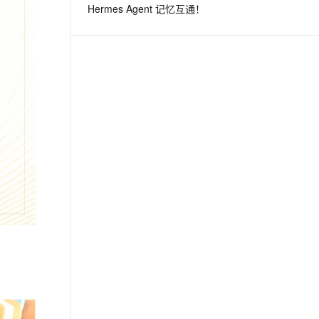
Hermes Agent 记忆互通！
息提取
与 AI 智能体进行实时音视频通话
从文本、图片、视频中提取结构化的属性信息
构建支持视频理解的 AI 音视频实时通话应用
t.diy 一步搞定创意建站
构建大模型应用的安全防护体系
通过自然语言交互简化开发流程,全栈开发支持
通过阿里云安全产品对 AI 应用进行安全防护