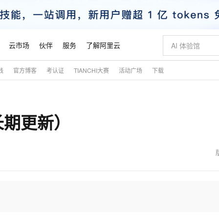
云市场
伙伴
服务
了解阿里云
践
官方博客
考认证
TIANCHI大赛
活动广场
下载
AI 特惠
数据与 API
成为产品伙伴
企业增值服务
最佳实践
价格计算器
AI 场景体
基础软件
产品伙伴合
阿里云认证
市场活动
配置报价
大模型
自助选配和估算价格
步到位
智启 AI 普惠权益
产品生态集成认证中心
企业支持计划
云上春晚
域名与网站
Qwen Audio：打造专属 AI 语音助手
千问官方 MaaS 平台，为开发者和 Agent 而生，新用户赠送 1 亿 + tokens 额度
一句话生成原生
AI Coding
阿里云Maa
2026 阿里云
云服务器 E
为企业打
数据集
Windows
大模型认证
模型
NEW
NEW
长期更新）
格式还原
值低价云产品抢先购
至高享 1亿+免费 tokens，加速 Al 应用落地
提供智能易用的域名与建站服务
Qwen-Audio-3.0-Realtime 端到端实时语音角色扮演
输入一句话想法,
智能编程，一键
安全可靠、
产品生态伙伴
专家技术服务
云上奥运之旅
弹性计算合作
阿里云中企出
手机三要素
宝塔 Linux
全部认证
价格优势
开源旗舰模型
即刻拥有 DeepSeek-V4-Pro
阿里云 OPC 创新助力计划
千问大模型
一键部署幻兽
AI 电商营销
对象存储 O
大模型
产品生态伙伴工作台
企业增值服务台
云栖战略参考
云存储合作计
云栖大会
身份实名认证
CentOS
训练营
推动算力普惠，释放技术红利
最高返9万
真正可用的 1M 上下文,一次完成代码全链路开发
快速构建应用程序和网站，即刻迈出上云第一步
轻松解锁专属 DeepSeek-V4-Pro
至高百万元 Token 补贴，加速一人公司成长
多元化、高性能、安全可靠的大模型服务
一键购买专属
从图文生成到
云上的中国
数据库合作计
活动全景
短信
Docker
图片和
自进化智能体
5 分钟轻松部署专属 QwenPaw
Token Plan 模型订阅计划
数字证书管理服务（原SSL证书）
高效搭建 AI
AI 广告创作
无影云电脑
企业成长
NEW
HOT
信息公告
看见新力量
云网络合作计
OCR 文字识别
JAVA
越聪明
证享300元代金券
全托管，含MySQL、PostgreSQL、SQL Server、MariaDB多引擎
Qwen3.8-Max 首发尝鲜，限时加量 10 倍，夜间低至2折
实现全站HTTPS，呈现可信的WEB访问
从聊天伙伴进化为能主动干活的本地数字员工
图文、视频一
随时随地安
魔搭 Mode
Kimi-K3
HappyHors
NEW
loud
服务实践
官网公告
金融模力时刻
Salesforce O
版
发票查验
全能环境
Claude Code + GStack 打造工程团队
千问办公，限时限量积分加倍
Qoder
低代码高效构
AI 建站
短信服务
型
NEW
作计划
Kimi 最新旗舰模型，长程编程与推理利器
让文字生成流
计划
创新中心
魔搭 ModelSc
健康状态
理服务
让AI从“聊天伙伴”进化为能干活的“数字员工”
安装技能 GStack，拥有专属 AI 工程团队
你的AI工作搭子，覆盖日常办公高频场景
面向真实软件的智能体编程平台
0 代码专业建
客户案例
天气预报查询
操作系统
态合作计划