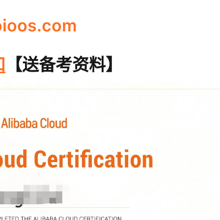
Deepseek-v4-pro
HappyHors
同享
万小智 AI 建站低至 15元/月
Qoder CN
AI 短剧/漫剧
云原生数据库 
快递物流查询
WordPress
成为服务伙
高校合作
点，立即开启云上创新
覆盖公网/内网、递归/权威、移动APP等全场景解析服务
送.CN域名，送备案服务码
基于千问大模型等，支持代码智能生成、研发智能问答
AI助力短剧
态智能体模型
旗舰 MoE 大模型，百万上下文与顶尖推理能力
图生视频，流
.oioos.com
Ubuntu
服务生态伙伴
云工开物
企业应用
Works
Night Plan 支持 Qwen 3.8-Max
云原生大数据计算服务 MaxCompute
AI 办公
容器服务 Kub
NEW
GLM-5.2
Wan2.7-T
Red Hat
30+ 款产品免费体验
Data Agent 驱动的一站式 Data+AI 开发治理平台
夜间 5 折，Qwen/Meoo/TokenPlan 客户专享
面向分析的企业级SaaS模式云数据仓库
AI智能应用
提供一站式管
科研合作
视觉 Coding、空间感知、多模态思考等全面升级
1M上下文，专为长程任务能力而生
ERP
扣
【送备考资料】
堂（旗舰版）
SUSE
智能客服
CRM
防护产品
2个月
自动承接线索
建站小程序
OA 办公系统
AI 应用构建
大模型原生
力提升
财税管理
模板建站
Qoder
大模型服务平台百炼-应用模版
HOT
NEW
面向真实软件
个人版上线、团队版降价；千问3.8-Max首发发尝鲜
丰富多元化的应用模版和解决方案
400电话
定制建站
万有无界
大模型服务平台百炼-智能体
方案
广告营销
模板小程序
的模型效果
灵活可视化地构建企业级 Agent
定制小程序
秒悟
人工智能平台 PAI
APP 开发
云端极速 AI 
新一代 AI 视频生成模型，深度适配广告营销等场景
AI Native 的算法工程平台，一站式完成建模、训练、推理服务部署
建站系统