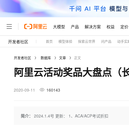
大模型
产品
解决方案
权益
定价
开发者社区
首页
模型体验
探索云世界
问产品
动手实
大模型
产品
解决方案
权益
定价
云市场
伙伴
服务
了解阿里云
精选产品
精选解决方案
普惠上云
产品定价
精选商城
成为销售伙伴
售前咨询
为什么选择阿里云
千问AI平台
开发者社区
数据库
文章
正文
了解云产品的定价详情
大模型服务平台百炼
睿译宝，AI翻译排版一
普惠上云 官方力荐
分销伙伴
在线服务
网站建设
什么是云计算
大
阿里云活动奖品大盘点（
大模型服务与应用平台
上传文档即自动完成翻译和
云服务器38元/年起，超
咨询伙伴
多端小程序
技术领先
云上成本管理
售后服务
轻量应用服务器
GLM-5.2：长任务时代
官方推荐返现计划
大模型
精选产品
精选解决方案
Salesforce 国际版订阅
稳定可靠
管理和优化成本
推荐新用户得奖励，单订单
销售伙伴合作计划
2020-09-11
160143
自助服务
友盟天域
安全合规
人工智能与机器学习
AI
文本生成
云数据库 RDS
Hermes Agent，打造
云工开物
无影生态合作计划
在线服务
观测云
分析师报告
自主进化，持久记忆，越用
高校专属算力普惠，学生认
计算
互联网应用开发
Qwen3.8-Max
HOT
Salesforce On Alibaba C
工单服务
Tuya 物联网平台阿里云
研究报告与白皮书
人工智能平台 PAI
快速拥有专属 OpenClaw
简介：
2024.1.4号 更新： 1、ACA/ACP考试折扣
大模
Consulting Partner 合
大数据
容器
智能体时代全能旗舰模型
免费试用
短信专区
一站式AI开发、训练和推
蓝凌 OA
AI 大模型销售与服务生
现代化应用