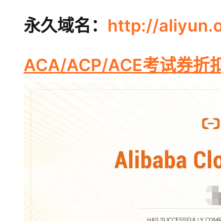
存储
天池大赛
Qwen3.7-Plus
云解析DNS
解决方案免费试用 新老
电子合同
最高领取价值200元试用
能看、能想、能动手的多模
安全
永久域名：
网络与CDN
http://aliyun
AI 算法大赛
畅捷通
大数据开发治理平台 Data
AI 产品 免费试用
网络
安全
云开发大赛
Qwen3-VL-Plus
Tableau 订阅
1亿+ 大模型 tokens 和 
可观测
入门学习赛
ACA/ACP/ACE考试券折
中间件
AI空中课堂在线直播课
云防火墙
140+云产品 免费试用
上云与迁云
云原生的云上边界网络安全
产品新客免费试用，最长1
数据库
生态解决方案
大模型服务
企业出海
大模型ACA认证体验
大数据计算
助力企业全员 AI 认知与能
行业生态解决方案
千问AI平台-Token Plan
政企业务
媒体服务
开发者生态解决方案
企业服务与云通信
千问AI平台-模型体验
AI 开发和 AI 应用解决
在线体验全尺寸、多种模态
域名与网站
Happy 系列大模型
终端用户计算
Serverless
开发工具