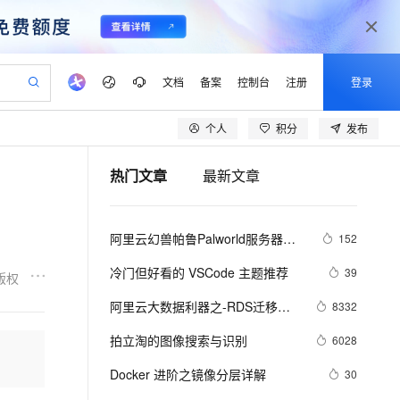
文档
备案
控制台
注册
登录
个人
积分
发布
验
作计划
器
AI 活动
专业服务
服务伙伴合作计划
开发者社区
加入我们
产品动态
服务平台百炼
阿里云 OPC 创新助力计划
热门文章
最新文章
一站式生成采购清单，支持单品或批量购买
可编辑精美 PPT 文稿
S产品伙伴计划（繁花）
峰会
CS
造的大模型服务与应用开发平台
Agency Agents：拥有专属领域专家
AI 生产力先锋
Al MaaS 服务伙伴赋能合作
域名
博文
Careers
PolarDB Agentic Database
至高可申请百万元
 轻松生成专业的 PPT
开启高性价比 AI 编程新体验
弹性可伸缩的云计算服务
先锋实践拓展 AI 生产力的边界
发布
多领域专家智能体,一键组建 AI 虚拟交付团队
Token 补贴，五大权
计划
海大会
伙伴信用分合作计划
商标
问答
社会招聘
阿里云幻兽帕鲁Palworld服务器配
152
益加速 OPC 成功
帕鲁游戏服务器
SS
HappyHorse 打造一站式影视创作平台
飞天发布时刻
HOT
秒悟 Meoo CLI 支持一键部
划
备案
电子书
校园招聘
置及价格整理（2024年版）
联机服务器，轻松开启游戏
视频创作，一键激活电商全链路生产力
稳定、安全、高性价比、高性能的云存储服务
所见，即是所愿
署项目至阿里云账号
可视化编排打通从文字构思到成片全链路闭环
更多支持
冷门但好看的 VSCode 主题推荐
39
版权
划
公司注册
镜像站
视频生成
语音识别与合成
 智能体与工作流应用
漫剧工坊：一站式动画创作平台
AI 实训营
Flink OSS 支持
阿里云大数据利器之-RDS迁移到
8332
合作伙伴培训与认证
划
上云迁移
站生成，高效打造优质广告素材
全接入的云上超级电脑
通过阿里云百炼高效搭建AI应用,助力高效开发
快速生产连贯的高质量长漫剧
从基础到进阶，Agent 创客手把手教你
AssumeRole 角色自定义
Maxcompute实现动态分区
lScope
我要反馈
e-1.1-T2V
Qwen3-TTS-Flash
拍立淘的图像搜索与识别
6028
查询合作伙伴
n Alibaba Cloud ISV 合作
代维服务
建企业门户网站
10 分钟搭建微信、支付宝小程序
百炼 Qwen3.7-Flash 系列模
畅细腻的高质量视频
离线语音合成大模型，多语言方言自适应，低延迟高稳定
创新加速
Docker 进阶之镜像分层详解
ope
登录合作伙伴管理后台
30
我要建议
站，无忧落地极速上线
以可视化方式快速构建移动和 PC 门户网站
国内短信简单易用，安全可靠，秒级触达，全球覆盖200+国家和地区。
高效部署网站，快速应用到小程序
型发布