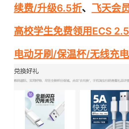
续费/升级6.5折
、
飞天会员
高校学生免费领用ECS 2.5
电动牙刷/保温杯/无线充电