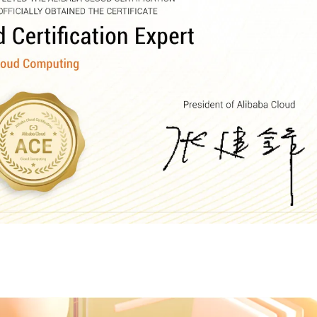
AI 应用
10分钟微调：让0.6B模型媲美235B模
多模态数据信
型
依托云原生高可用架构,实现Dify私有化部署
用1%尺寸在特定领域达到大模型90%以上效果
一个 AI 助手
超强辅助，Bol
即刻拥有 DeepSeek-R1 满血版
在企业官网、通讯软件中为客户提供 AI 客服
多种方案随心选，轻松解锁专属 DeepSeek