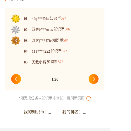
1
知识币
597
0
1
46q***f5hs
2
知识币
586
0
2
游客b***osns
3
知识币
584
0
3
游客j***47ie
4
知识币
577
0
4
111***4222
5
知识币
572
0
5
无敌小将
1
/
20
*如完成任务未
知识币
未增长，请刷新页面
-
-
我的
知识币
：
我的排名：