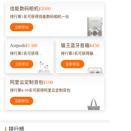
佳能数码相机
¥
2000
排行第1名可获得佳能数码相机一台
立即参加
Airpods
¥
1300
猫王蓝牙音箱
¥
450
排行第2名可获得
排行第3名可获得猫王
Airpods第三代
蓝牙音箱
立即参加
立即参加
阿里云定制背包
¥
100
排行第4-50名可获得阿里云定制背包
立即参加
排行榜