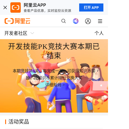
打开 APP
开发者社区
个人
开发技能PK竞技大赛
本期已
结束
本期竞技共6关，每完成一关，可获得知识币奖
励，按知识币累计排行兑换大奖
详细规则 >
活动奖品