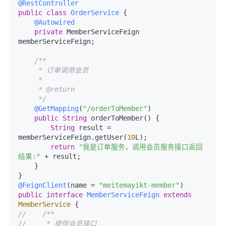
@RestController
public
class
OrderService
{

@Autowired
private
 MemberServiceFeign 
memberServiceFeign;

/**

     * 订单调用会员

     *

     * @return

     */
@GetMapping
(
"/orderToMember"
)

public
String
 orderToMember() {

String
 result = 
memberServiceFeign.getUser(
10
L);

return
"我是订单服务，调用会员服务接口返回
结果:"
 + result;

    }

@FeignClient
(name = 
"meitemayikt-member"
public
interface
MemberServiceFeign
extends
MemberService
//    /**
//     * 提供会员接口