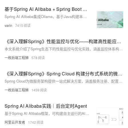
基于Spring AI Alibaba + Spring Boot + Ollama搭建本地AI对话机器人API
Spring AI Alibaba集成Ollama，基于Java构建本地大模型应用，支持流式对话、knife4j接口可视化，实现高隐私、免API密钥的离线AI服务。
varin
7415
《深入理解Spring》性能监控与优化——构建高性能应用的艺术
本文系统介绍了Spring生态下的性能监控与优化实践，涵盖监控体系构建、数据库调优、缓存策略、线程池配置及性能测试等内容，强调通过数据驱动、分层优化和持续迭代提升应用性能。
一枚后端工程狮
578
《深入理解Spring》Spring Cloud 构建分布式系统的微服务全家桶
Spring Cloud为微服务架构提供一站式解决方案，涵盖服务注册、配置管理、负载均衡、熔断限流等核心功能，助力开发者构建高可用、易扩展的分布式系统，并持续向云原生演进。
一枚后端工程狮
1459
Spring AI Alibaba实践｜后台定时Agent
基于Spring AI Alibaba框架，可构建自主运行的AI Agent，突破传统Chat模式限制，支持定时任务、事件响应与人工协同，实现数据采集、分析到决策的自动化闭环，提升企业智能化效率。
阿里云开发者
1742