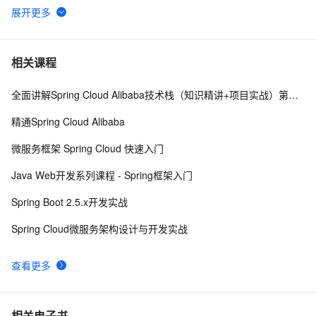
微服务架构下的事务一致性保证
16105
6
微服务架构下，解决数据一致性问题的实践
15677
7
相关课程
全面讲解Spring Cloud Alibaba技术栈（知识精讲+项目实战）第四阶段
微服务技术栈选型，看了这个别的可以不用看了
15617
8
精通Spring Cloud Alibaba
鹰眼跟踪、限流降级，EDAS的微服务解决之道
15519
9
微服务框架 Spring Cloud 快速入门
微服务架构下分布式事务解决方案 —— 阿里GTS
14446
10
Java Web开发系列课程 - Spring框架入门
Spring Boot 2.5.x开发实战
Spring Cloud微服务架构设计与开发实战
查看更多
相关电子书