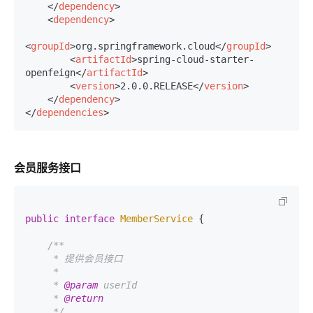
</
dependency
>
<
dependency
>
<
groupId
>
org.springframework.cloud
</
groupId
>
<
artifactId
>
spring-cloud-starter-
openfeign
</
artifactId
>
<
version
>
2.0.0.RELEASE
</
version
>
</
dependency
>
</
dependencies
>
会员服务接口
public
interface
MemberService
 {

/**

     * 提供会员接口

     *

     * 
@param
 userId

     * 
@return
     */