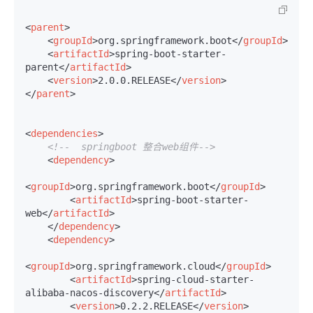
<
parent
>
<
groupId
>
org.springframework.boot
</
groupId
>
<
artifactId
>
spring-boot-starter-
parent
</
artifactId
>
<
version
>
2.0.0.RELEASE
</
version
>
</
parent
>
<
dependencies
>
<!--  springboot 整合web组件-->
<
dependency
>
<
groupId
>
org.springframework.boot
</
groupId
>
<
artifactId
>
spring-boot-starter-
web
</
artifactId
>
</
dependency
>
<
dependency
>
<
groupId
>
org.springframework.cloud
</
groupId
>
<
artifactId
>
spring-cloud-starter-
alibaba-nacos-discovery
</
artifactId
>
<
version
>
0.2.2.RELEASE
</
version
>