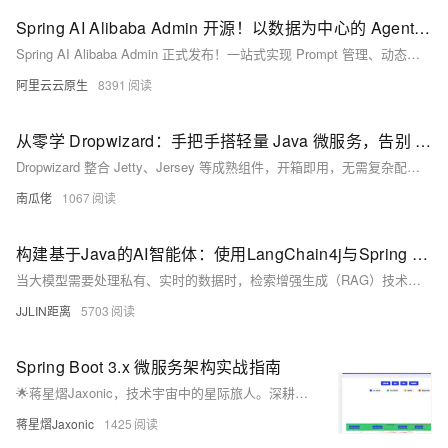
Spring AI Alibaba Admin 开源！以数据为中心的 Agent 开发平台
Spring AI Alibaba Admin 正式发布！一站式实现 Prompt 管理、动态热更新、评测集构建、自动化评估与全链路可观测，助力企业高效构建可信赖的 AI Agent 应用。开源共建，现已上线！
阿里云云原生
8391
从零学 Dropwizard：手把手搭轻量 Java 微服务，告别 Spring 臃肿
Dropwizard 整合 Jetty、Jersey 等成熟组件，开箱即用，无需复杂配置。轻量高效，启动快，资源占用少，内置监控、健康检查与安全防护，搭配 Docker 部署便捷，是构建生产级 Java 微服务的极简利器。
南瓜佬
1067
构建基于Java的AI智能体：使用LangChain4j与Spring AI实现RAG应用
当大模型需要处理私有、实时的数据时，检索增强生成（RAG）技术成为了核心解决方案。本文深入探讨如何在Java生态中构建具备RAG能力的AI智能体。我们将介绍新兴的Spring AI项目与成熟的LangChain4j框架，详细演示如何从零开始构建一个能够查询私有知识库的智能问答系统。内容涵盖文档加载与分块、向量数据库集成、语义检索以及与大模型的最终合成，并提供完整的代码实现，为Java开发者开启构建复杂AI智能体的大门。
JJLIN距离
5703
Spring Boot 3.x 微服务架构实战指南
🌟蒋星熠Jaxonic，技术宇宙中的星际旅人。深耕Spring Boot 3.x与微服务架构，探索云原生、性能优化与高可用系统设计。以代码为笔，在二进制星河中谱写极客诗篇。关注我，共赴技术星辰大海！（238字）
蒋星熠Jaxonic
1425