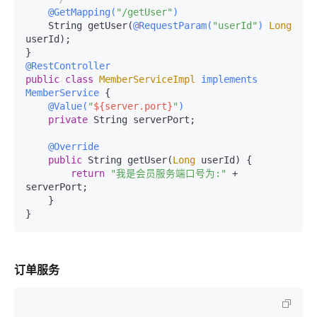
@GetMapping(
"/getUser"
)
    String getUser(
@RequestParam(
"userId"
)
Long
userId);

@RestController
public
class
MemberServiceImpl
implements
MemberService
 {

@Value(
"
${server.port}
"
)
private
 String serverPort;

@Override
public
 String getUser(
Long
 userId) {

return
"我是会员服务端口号为:"
 + 
serverPort;

    }

订单服务