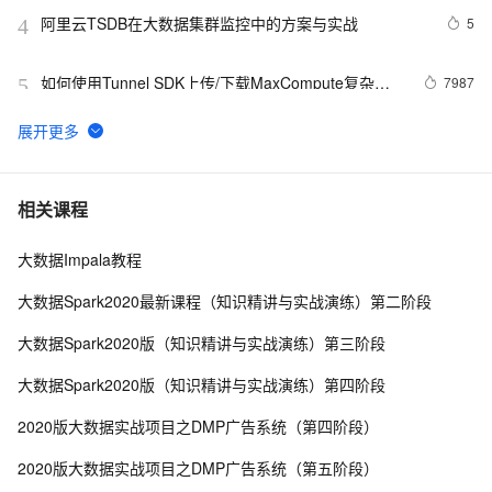
阿里云TSDB在大数据集群监控中的方案与实战
5
4
如何使用Tunnel SDK上传/下载MaxCompute复杂类
7987
5
型数据
数据无界、湖仓无界，Apache Doris 湖仓一体典型场景
7
6
实战指南（下篇）
大数据数据采集的数据类型的结构化数据
4
7
相关课程
大数据Impala教程
大数据和5G：这个交叉路口指向何方？
591
8
大数据Spark2020最新课程（知识精讲与实战演练）第二阶段
Gartner：大数据投资增长，但计划投资的组织机构却
570
9
大数据Spark2020版（知识精讲与实战演练）第三阶段
在减少
阿里云大数据ACP认证指的是什么？阿里云大数据ACP认
8
10
大数据Spark2020版（知识精讲与实战演练）第四阶段
证题库举例
2020版大数据实战项目之DMP广告系统（第四阶段）
2020版大数据实战项目之DMP广告系统（第五阶段）