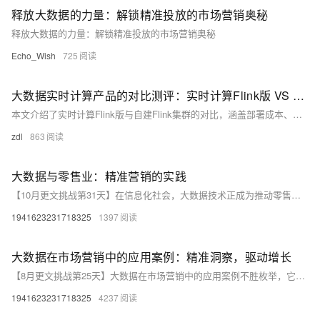
释放大数据的力量：解锁精准投放的市场营销奥秘
释放大数据的力量：解锁精准投放的市场营销奥秘
Echo_Wish
725
大数据实时计算产品的对比测评：实时计算Flink版 VS 自建Flink集群
本文介绍了实时计算Flink版与自建Flink集群的对比，涵盖部署成本、性能表现、易用性和企业级能力等方面。实时计算Flink版作为全托管服务，显著降低了运维成本，提供了强大的集成能力和弹性扩展，特别适合中小型团队和业务波动大的场景。文中还提出了改进建议，并探讨了与其他产品的联动可能性。总结指出，实时计算Flink版在简化运维、降低成本和提升易用性方面表现出色，是大数据实时计算的优选方案。
zdl
863
大数据与零售业：精准营销的实践
【10月更文挑战第31天】在信息化社会，大数据技术正成为推动零售业革新的重要驱动力。本文探讨了大数据在零售业中的应用，包括客户细分、个性化推荐、动态定价、营销自动化、预测性分析、忠诚度管理和社交网络洞察等方面，通过实际案例展示了大数据如何帮助商家洞悉消费者行为，优化决策，实现精准营销。同时，文章也讨论了大数据面临的挑战和未来展望。
1941623231718325
1397
大数据在市场营销中的应用案例：精准洞察，驱动增长
【8月更文挑战第25天】大数据在市场营销中的应用案例不胜枚举，它们共同展示了大数据技术在精准营销、市场预测、用户行为分析等方面的巨大潜力。通过深度挖掘和分析数据，企业能够更加精准地洞察市场需求，优化营销策略，提升市场竞争力。未来，随着大数据技术的不断发展和普及，其在市场营销领域的应用将更加广泛和深入。
1941623231718325
4237