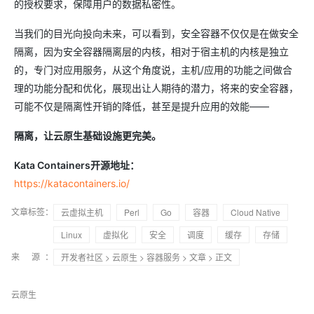
的授权要求，保障用户的数据私密性。
当我们的目光向投向未来，可以看到，安全容器不仅仅是在做安全
隔离，因为安全容器隔离层的内核，相对于宿主机的内核是独立
的，专门对应用服务，从这个角度说，主机/应用的功能之间做合
理的功能分配和优化，展现出让人期待的潜力，将来的安全容器，
可能不仅是隔离性开销的降低，甚至是提升应用的效能——
隔离，让云原生基础设施更完美。
Kata Containers开源地址：
https://katacontainers.io/
文章标签：
云虚拟主机
Perl
Go
容器
Cloud Native
Linux
虚拟化
安全
调度
缓存
存储
来 源：
开发者社区
>
云原生
>
容器服务
>
文章
> 正文
云原生