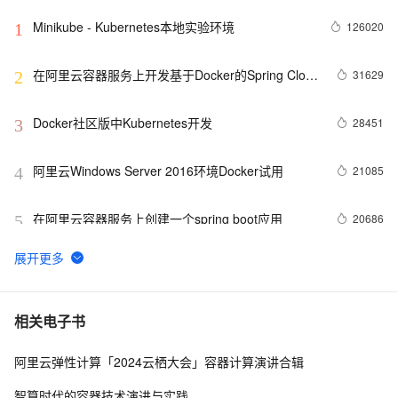
Minikube - Kubernetes本地实验环境
126020
1
在阿里云容器服务上开发基于Docker的Spring Cloud
31629
2
微服务应用
Docker社区版中Kubernetes开发
28451
3
阿里云Windows Server 2016环境Docker试用
21085
4
在阿里云容器服务上创建一个spring boot应用
20686
5
DevOps与阿里云容器服务（三）
18937
6
100个容器周边项目，点亮你的容器集群技能树
17261
7
相关电子书
阿里云弹性计算「2024云栖大会」容器计算演讲合辑
DevOps与阿里云容器服务（二）
13264
8
智算时代的容器技术演进与实践