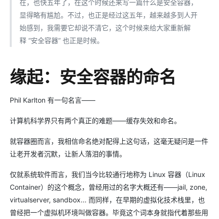
在，也快五年了，在这个时候还来写一篇什么是安全容器，
显得略有尴尬。不过，也正是经过这五年，越来越多到人开
始感到，我需要它却说不清它，这个时候来给大家重新解
释 “安全容器” 也正是时候。
缘起：安全容器的命名
Phil Karlton 有一句名言——
计算机科学界只有两个真正的难题——缓存失效和命名。
就容器圈而言，我相信命名绝对配得上这句话，这毫无疑问是一件
让老开发者沉默，让新人落泪的事情。
仅就系统软件而言，我们当今比较通行地称为 Linux 容器（Linux
Container）的这个概念，曾经用过的名字大概还有——jail, zone,
virtualserver, sandbox... 而同样，在早期的虚拟化技术栈里，也
曾经把一个虚拟机环境叫做容器。毕竟这个词本身就指代着那些用