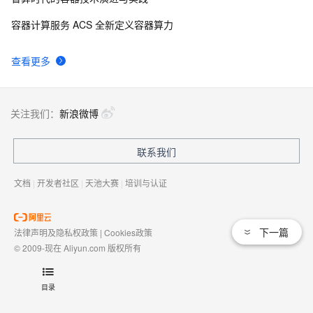
Docker for Windows 中“executable file not found”和
12465
9
容器计算服务 ACS 全新定义容器算力
“no such file”问题
《自己动手写Docker》书摘之一：  Linux 
11112
10
查看更多
Namespace
关注我们：
新浪微博
联系我们
文档
|
开发者社区
|
天池大赛
|
培训与认证
下一篇
法律声明及隐私权政策
|
Cookies政策
© 2009-现在 Aliyun.com 版权所有
增值电信业务经营许可证：
浙B2-20080101
域名注册服务机构许可：
浙D3-20210002
目录
浙公网安备 33010602009975号
浙B2-20080101-4