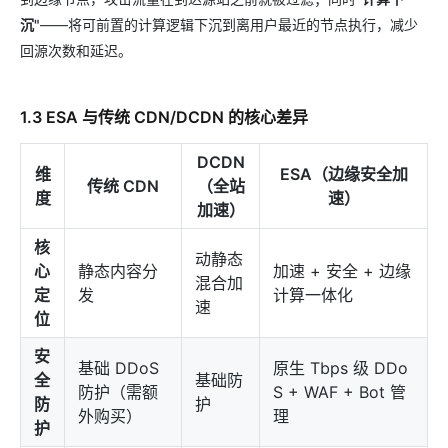
沉"
——将可前置的计算逻辑下沉到离用户最近的节点执行，减少
回源次数和延迟。
1.3 ESA 与传统 CDN/DCDN 的核心差异
DCDN
维
ESA（边缘安全加
传统 CDN
（全站
度
速）
加速）
核
动静态
心
静态内容分
加速 + 安全 + 边缘
混合加
定
发
计算一体化
速
位
安
基础 DDoS
原生 Tbps 级 DDo
全
基础防
防护（需额
S + WAF + Bot 管
防
护
外购买）
理
护