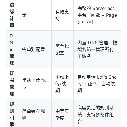
边
完整的 Serverless
缘
有限支
无
平台（函数 + Page
计
持
s + KV）
算
D
N
内置 DNS 管理，根
需单独
S
需单独配置
域名统一管理所有
配置
管
子域名
理
证
手动上
自动申请 Let's Enc
书
手动上传/续
传/续
rypt 证书，自动续
管
期
期
期
理
规
高度灵活的规则系
则
简单缓存规
中等复
统，支持多条件组
引
则
杂度
合
擎