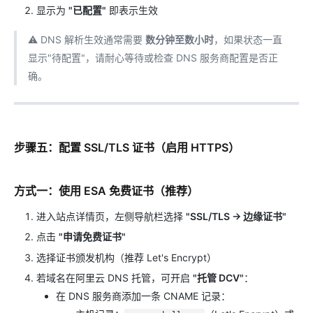
显示为
"已配置"
即表示生效
⚠️ DNS 解析生效通常需要
数分钟至数小时
，如果状态一直
显示"待配置"，请耐心等待或检查 DNS 服务商配置是否正
确。
步骤五：配置 SSL/TLS 证书（启用 HTTPS）
方式一：使用 ESA 免费证书（推荐）
进入站点详情页，左侧导航栏选择
"SSL/TLS → 边缘证书"
点击
"申请免费证书"
选择证书颁发机构（推荐 Let's Encrypt）
若域名在阿里云 DNS 托管，可开启
"托管 DCV"
：
在 DNS 服务商添加一条 CNAME 记录：