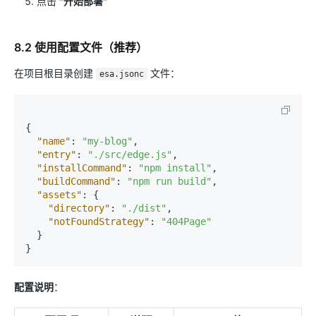
点击
"开始部署"
8.2 使用配置文件（推荐）
在项目根目录创建
文件：
esa.jsonc
{
"name"
:
"my-blog"
,
"entry"
:
"./src/edge.js"
,
"installCommand"
:
"npm install"
,
"buildCommand"
:
"npm run build"
,
"assets"
:
{
"directory"
:
"./dist"
,
"notFoundStrategy"
:
"404Page"
}
}
配置说明
：