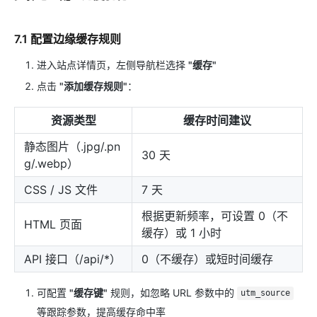
7.1 配置边缘缓存规则
进入站点详情页，左侧导航栏选择
"缓存"
点击
"添加缓存规则"
：
资源类型
缓存时间建议
静态图片（.jpg/.pn
30 天
g/.webp）
CSS / JS 文件
7 天
根据更新频率，可设置 0（不
HTML 页面
缓存）或 1 小时
API 接口（/api/*）
0（不缓存）或短时间缓存
可配置
"缓存键"
规则，如忽略 URL 参数中的
utm_source
等跟踪参数，提高缓存命中率