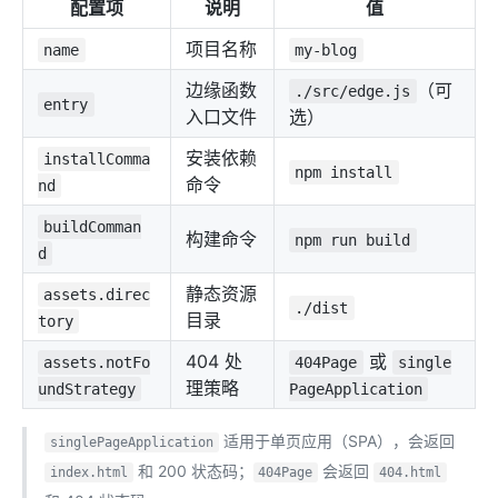
配置项
说明
值
项目名称
name
my-blog
边缘函数
（可
./src/edge.js
entry
入口文件
选）
安装依赖
installComma
npm install
命令
nd
buildComman
构建命令
npm run build
d
静态资源
assets.direc
./dist
目录
tory
404 处
或
assets.notFo
404Page
single
理策略
undStrategy
PageApplication
适用于单页应用（SPA），会返回
singlePageApplication
和 200 状态码；
会返回
index.html
404Page
404.html