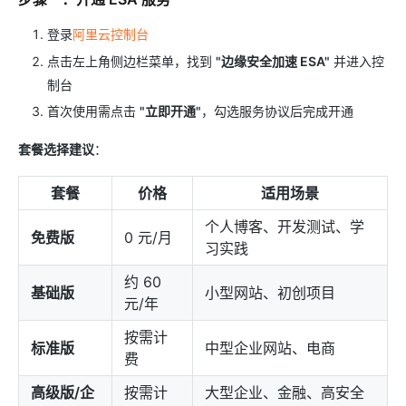
登录
阿里云控制台
点击左上角侧边栏菜单，找到
"边缘安全加速 ESA"
并进入控
制台
首次使用需点击
"立即开通"
，勾选服务协议后完成开通
套餐选择建议
：
套餐
价格
适用场景
个人博客、开发测试、学
免费版
0 元/月
习实践
约 60
基础版
小型网站、初创项目
元/年
按需计
标准版
中型企业网站、电商
费
高级版/企
按需计
大型企业、金融、高安全