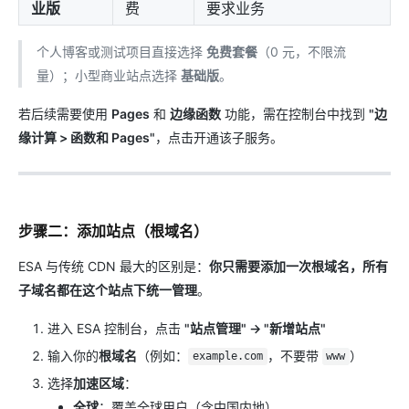
业版
费
要求业务
个人博客或测试项目直接选择
免费套餐
（0 元，不限流
量）；小型商业站点选择
基础版
。
若后续需要使用
Pages
和
边缘函数
功能，需在控制台中找到
"边
缘计算 > 函数和 Pages"
，点击开通该子服务。
步骤二：添加站点（根域名）
ESA 与传统 CDN 最大的区别是：
你只需要添加一次根域名，所有
子域名都在这个站点下统一管理
。
进入 ESA 控制台，点击
"站点管理" → "新增站点"
输入你的
根域名
（例如：
，不要带
）
example.com
www
选择
加速区域
：
全球
：覆盖全球用户（含中国内地）