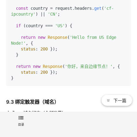
const
 country = request.
headers
.
get
(
'cf-
ipcountry'
) || 
'CN'
;

if
 (country === 
'US'
) {

return
new
Response
(
'Hello from US Edge 
Node!'
, {

status
: 
200
 });

  }

return
new
Response
(
'你好，来自边缘节点！'
, {

status
: 
200
 });

下一篇
9.3 绑定触发器（域名）
方式一：域名绑定（全部流量）
目录
在函数详情页，切换至
"域名"
页签
点击
"添加域名"
，输入子域名（如
）
api.example.com