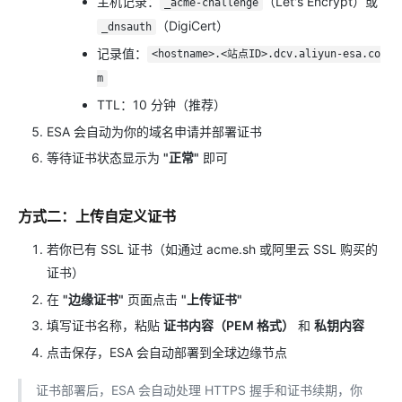
主机记录：
（Let's Encrypt）或
_acme-challenge
（DigiCert）
_dnsauth
记录值：
<hostname>.<站点ID>.dcv.aliyun-esa.co
m
TTL：10 分钟（推荐）
ESA 会自动为你的域名申请并部署证书
等待证书状态显示为
"正常"
即可
方式二：上传自定义证书
若你已有 SSL 证书（如通过 acme.sh 或阿里云 SSL 购买的
证书）
在
"边缘证书"
页面点击
"上传证书"
填写证书名称，粘贴
证书内容（PEM 格式）
和
私钥内容
点击保存，ESA 会自动部署到全球边缘节点
证书部署后，ESA 会自动处理 HTTPS 握手和证书续期，你