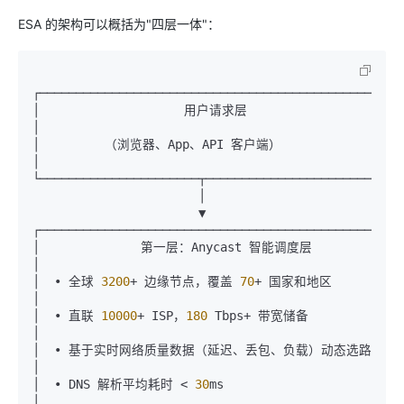
ESA 的架构可以概括为"四层一体"：
┌───────────────────────────────────────────────────
│                    用户请求层                                
│

│         （浏览器、App、API 客户端）                          
│

└──────────────────────┬────────────────────────────
                       │

                       ▼

┌───────────────────────────────────────────────────
│              第一层：Anycast 智能调度层                       
│

│  • 全球 
3200
+ 边缘节点，覆盖 
70
+ 国家和地区                  
│

│  • 直联 
10000
+ ISP，
180
 Tbps+ 带宽储备                      
│

│  • 基于实时网络质量数据（延迟、丢包、负载）动态选路            
│

│  • DNS 解析平均耗时 < 
30
ms                                   
│
