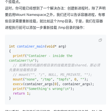
个挂载点。
这时，你可能已经想到了一个解决办法：创建新进程时，除了声明
要启用Mount Namespace之外，我们还可以告诉容器进程，有哪
些目录需要重新挂载，就比如这个/tmp目录。于是，我们在容器
进程执行前可以添加一步重新挂载 /tmp目录的操作：
int
container_main
(
void
* arg)
{

printf
(
"Container - inside the 
container!\n"
);

// 如果你的机器的根目录的挂载类型是shared，那必须
先重新挂载根目录
// mount("", "/", NULL, MS_PRIVATE, "");
mount
(
"none"
, 
"/tmp"
, 
"tmpfs"
, 
0
, 
""
);

execv
(container_args[
0
], container_args);

printf
(
"Something's wrong!\n"
);

return
1
;

}