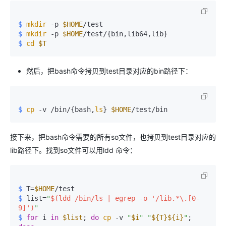
$ 
mkdir
 -p 
$HOME
/test
$ 
mkdir
 -p 
$HOME
/test/{bin,lib64,lib}
$ 
cd
$T
然后，把bash命令拷贝到test目录对应的bin路径下：
$ 
cp
 -v /bin/{bash,
ls
} 
$HOME
/test/bin
接下来，把bash命令需要的所有so文件，也拷贝到test目录对应的
lib路径下。找到so文件可以用ldd 命令：
$ 
T=
$HOME
/test
$ 
list=
"
$(ldd /bin/ls | egrep -o '/lib.*\.[0-
9]')
"
$ 
for
 i 
in
$list
; 
do
cp
 -v 
"
$i
"
"
${T}
${i}
"
; 