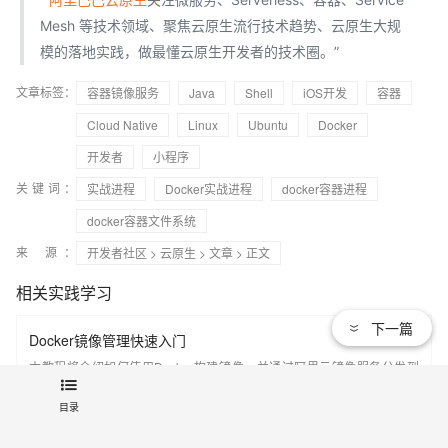
Mesh 等技术领域、聚焦云原生流行技术趋势、云原生大规
模的落地实践，做最懂云原生开发者的技术圈。”
文章标签：
容器镜像服务
Java
Shell
iOS开发
容器
Cloud Native
Linux
Ubuntu
Docker
开发者
小程序
关键词：
实战进程
Docker实战进程
docker容器进程
docker容器文件系统
来 源：
开发者社区
>
云原生
>
文章
> 正文
相关实践学习
下一篇
Docker镜像管理快速入门
本教程将介绍如何使用Docker构建镜像，并通过阿里云镜像服务分发到
ECS服务器，运行该镜像。
目录