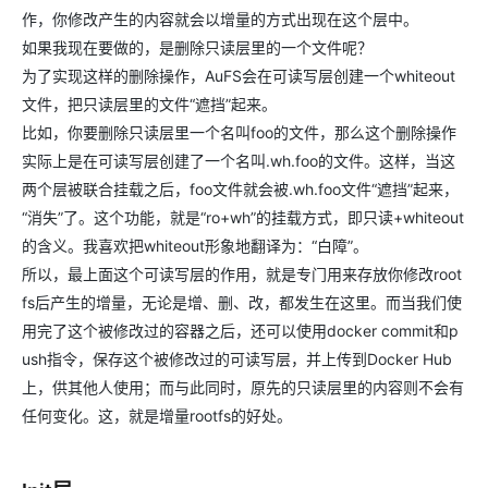
作，你修改产生的内容就会以增量的方式出现在这个层中。
如果我现在要做的，是删除只读层里的一个文件呢？
为了实现这样的删除操作，AuFS会在可读写层创建一个whiteout
文件，把只读层里的文件“遮挡”起来。
比如，你要删除只读层里一个名叫foo的文件，那么这个删除操作
实际上是在可读写层创建了一个名叫.wh.foo的文件。这样，当这
两个层被联合挂载之后，foo文件就会被.wh.foo文件“遮挡”起来，
“消失”了。这个功能，就是“ro+wh”的挂载方式，即只读+whiteout
的含义。我喜欢把whiteout形象地翻译为：“白障”。
所以，最上面这个可读写层的作用，就是专门用来存放你修改root
fs后产生的增量，无论是增、删、改，都发生在这里。而当我们使
用完了这个被修改过的容器之后，还可以使用docker commit和p
ush指令，保存这个被修改过的可读写层，并上传到Docker Hub
上，供其他人使用；而与此同时，原先的只读层里的内容则不会有
任何变化。这，就是增量rootfs的好处。