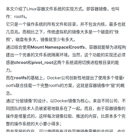
本文介绍了Linux容器文件系统的实现方式。即容器镜像，也叫
作：rootfs。
它只是一个操作系统的所有文件和目录，并不包含内核，最多也就
几百兆。而相比之下，传统虚拟机的镜像大多是一个磁盘的“快
照”，磁盘有多大，镜像就至少有多大。
通过结合使用
Mount Namespace
和
rootfs
，容器就能够为进程构
建出一个完善的文件系统隔离环境。当然，这个功能的实现还必须
感谢
chroot
和
pivot_root
这两个系统调用切换进程根目录的能
力。
而在
rootfs
的基础上，Docker公司创新性地提出了使用多个增量r
ootfs联合挂载一个完整rootfs的方案，这就是容器镜像中“层”的概
念。
通过“分层镜像”的设计，以Docker镜像为核心，来自不同公司、不
同团队的技术人员被紧密地联系在了一起。而且，由于容器镜像的
操作是增量式的，这样每次镜像拉取、推送的内容，比原本多个完
整的操作系统的大小要小得多；
而共享层的存在，可以使得所有这些容器镜像需要的总空间，也比