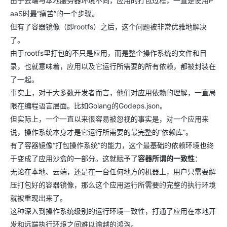
由于云端与本地服务器环境不同，应用的打包过程，一直是使用P
aaS时最“痛苦”的一个步骤。
但有了容器镜像（即rootfs）之后，这个问题被非常优雅地解决
了。
由于rootfs里打包的不只是应用，而是整个操作系统的文件和目
录，也就意味着，应用以及它运行所需要的所有依赖，都被封装在
了一起。
事实上，对于大多数开发者而言，他们对应用依赖的理解，一直局
限在编程语言层面。比如Golang的Godeps.json。
但实际上，一个一直以来很容易被忽视的事实是，对一个应用来
说，操作系统本身才是它运行所需要的最完整的“依赖库”。
有了容器镜像“打包操作系统”的能力，这个最基础的依赖环境也终
于变成了应用沙盒的一部分。这就赋予了
容器所谓的一致性
：
无论在本地、云端，还是在一台任何地方的机器上，用户只需要解
压打包好的容器镜像，那么这个应用运行所需要的完整的执行环境
就被重现出来了。
这种深入到操作系统级别的运行环境一致性，打通了应用在本地开
发和远端执行环境之间难以逾越的鸿沟。