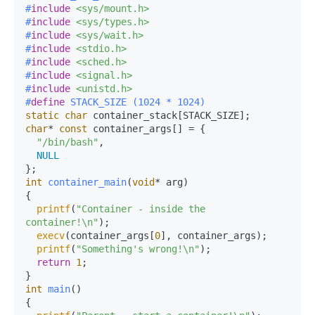
#
include
<sys/mount.h>
#
include
<sys/types.h>
#
include
<sys/wait.h>
#
include
<stdio.h>
#
include
<sched.h>
#
include
<signal.h>
#
include
<unistd.h>
#
define
 STACK_SIZE (1024 * 1024)
static
char
char
* 
const
 container_args[] = {

"/bin/bash"
,

NULL
int
container_main
(
void
* arg)
{  

printf
(
"Container - inside the 
container!\n"
);

execv
(container_args[
0
], container_args);

printf
(
"Something's wrong!\n"
);

return
1
;

int
main
()
{
