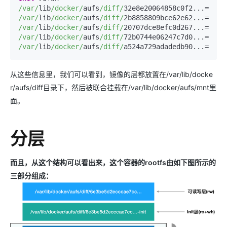
/var/
lib
/docker/
aufs
/diff/
32e8e20064858c0f2
...=
ro
+
/var/
lib
/docker/
aufs
/diff/
2b8858809bce62e62
...=
ro
+
/var/
lib
/docker/
aufs
/diff/
20707dce8efc0d267
...=
ro
+
/var/
lib
/docker/
aufs
/diff/
72b0744e06247c7d0
...=
ro
+
/var/
lib
/docker/
aufs
/diff/
a524a729adadedb90
...=
ro
+
w
从这些信息里，我们可以看到，镜像的层都放置在/var/lib/docke
r/aufs/diff目录下，然后被联合挂载在/var/lib/docker/aufs/mnt里
面。
分层
而且，从这个结构可以看出来，这个容器的rootfs由如下图所示的
三部分组成：