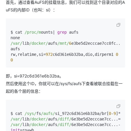
首先，通过查看AuFS的挂载信息，我们可以找到这个目录对应的A
uFS的内部ID（也叫：si）：
$ cat 
/proc/m
ounts| 
grep
 aufs

none 
/var/
lib
/docker/
aufs
/mnt/
6
e3be5d2ecccae7cc0fc... 
aufs 
rw,relatime,si=
972
c6d361e6b32ba,dio,dirperm1 
0
0
即，si=972c6d361e6b32ba。
然后使用这个ID，你就可以在/sys/fs/aufs下查看被联合挂载在一
起的各个层的信息：
$ cat 
/sys/
fs
/aufs/
si_972c6d361e6b32ba
/
br[
0
-
9
]
*
/var/
lib
/docker/
aufs
/diff/
6e3be5d2ecccae7cc
...=
/var/
lib
/docker/
aufs
/diff/
6e3be5d2ecccae7cc
...-
init
=
ro
+