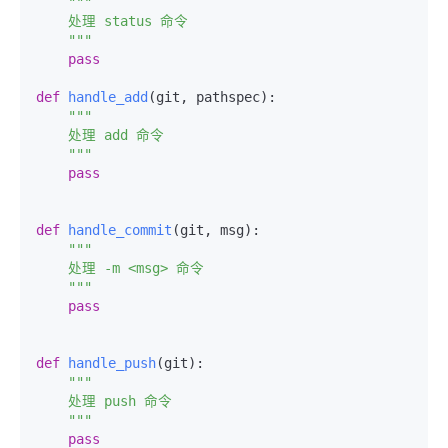
"""

    处理 status 命令

    """
pass
def
handle_add
(
git, pathspec
):

"""

    处理 add 命令

    """
pass
def
handle_commit
(
git, msg
):

"""

    处理 -m <msg> 命令

    """
pass
def
handle_push
(
git
):

"""

    处理 push 命令

    """
pass