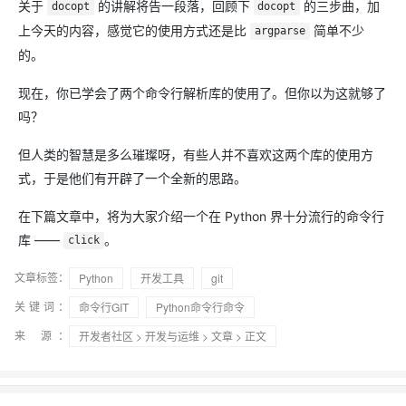
关于
的讲解将告一段落，回顾下
的三步曲，加
docopt
docopt
上今天的内容，感觉它的使用方式还是比
简单不少
argparse
的。
现在，你已学会了两个命令行解析库的使用了。但你以为这就够了
吗？
但人类的智慧是多么璀璨呀，有些人并不喜欢这两个库的使用方
式，于是他们有开辟了一个全新的思路。
在下篇文章中，将为大家介绍一个在 Python 界十分流行的命令行
库 ——
。
click
文章标签：
Python
开发工具
git
关键词：
命令行GIT
Python命令行命令
来 源：
开发者社区
>
开发与运维
>
文章
> 正文