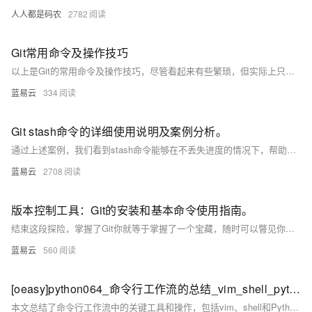
人人都是码农
2782
Git常用命令及操作技巧
以上是Git的常用命令及操作技巧，尽管看起来有些繁琐，但实际上只要花费一些时间进行实践，您将很快熟练掌握。随着使用熟练度的提高，您会发现Git对项目管理和协同工作的强大帮助。
蓝易云
334
Git stash命令的详细使用说明及案例分析。
通过上述案例，我们看到stash命令能够在不丢失进度的情况下，帮助开发者临时切换开发上下文，这在处理多个任务或紧急bug时特别有用。正确使用Git stash可以大大提高开发的灵活性和效率。
蓝易云
2708
版本控制工具：Git的安装和基本命令使用指南。
结束这段探险，掌握了Git你就等于掌握了一个宝藏，随时可以瞥见你的编程历程，轻松面对日后的挑战。Git，无疑是编程者的强大武器，开始你的Git探险之旅吧！
蓝易云
560
[oeasy]python064_命令行工作流的总结_vim_shell_python
本文总结了命令行工作流中的关键工具和操作，包括vim、shell和Python。主要内容如下： 1. **上次回顾**：完成了输入输出的代码编写，并再次练习了vim的使用。 2. **shell基础**：介绍了shell环境及其基本命令，如`pwd`、`cd`、`ll -l`等。 3. **Python游乐场**：通过`python3`命令进入Python交互环境，可以进行简单计算和函数调用，常用函数有`help`、`ord`、`chr`等。 4. **vim编辑器**：详细讲解了vim的三种模式（正常模式、插入模式、底行命令模式）及其切换方法，以及常用的底行命令如`:w`、`:q`、`