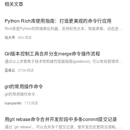
相关文章
Python Rich库使用指南：打造更美观的命令行应用
Rich库是Python的终端美化利器，支持彩色文本、智能表格、动态进度条和语法高亮，大幅提升命令行应用的可视化效果与用户体验。
站大爷
950
Git版本控制工具合并分支merge命令操作流程
通过以上步聚焦于技术性和操作层面指南(guidance), 可以有效管理项目版本控制(version control), 并促进团队协作(collaboration).
蓝易云
2706
git的常用操作命令
git的常用操作命令
luanpanfei
773
用git rebase命令合并开发阶段中多条commit提交记录
通过 `git rebase`，可以合并多个提交记录，使开发历史更简洁清晰。操作分为 6 步：查看提交历史 (`git log --oneline`)、设置需合并的提交数 (`git rebase -i HEAD~N`)、修改动作标识为 `s`（squash）、保存退出编辑、调整提交信息、强制推送至远程仓库 (`git push -f`)。此方法适合清理本地无关提交，但若有团队协作或冲突风险，需谨慎使用以避免问题。