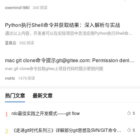
overmind1980
340
Python执行Shell命令并获取结果：深入解析与实战
通过以上内容，开发者可以在实际项目中灵活应用Python执行Shell命令，实现各种自动化任务，提高开发和运维效率。
蓝易云
592
mac git clone命令提示git@gitee.com: Permission denied (publickey).问题修复
mac git clone命令拉取gitee上项目代码时提示密钥问题
mshfx
1479
热门文章
最新文章
rdc最佳实践之开发模式——git flow
5
1
《走进git时代系列三》详解部分git思想及SVN/GIT命令对
5
2
比解析