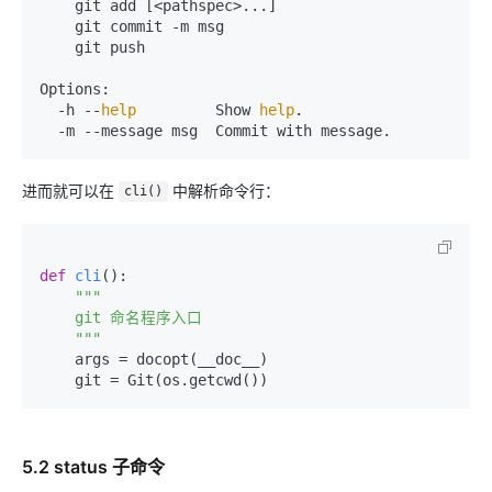
    git add [<pathspec>...]

    git commit -m msg

    git push

Options:

  -h --
help
         Show 
help
.

  -m --message msg  Commit with message.
进而就可以在
中解析命令行：
cli()
def
cli
():

"""

    git 命名程序入口

    """
    args = docopt(__doc__)

    git = Git(os.getcwd())
5.2 status 子命令