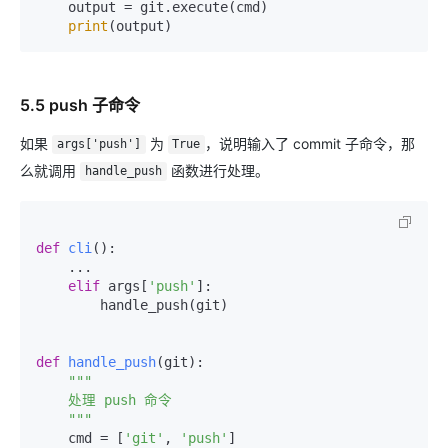
    output = git.execute(cmd)

print
(output)
5.5 push 子命令
如果
为
，说明输入了 commit 子命令，那
args['push']
True
么就调用
函数进行处理。
handle_push
def
cli
():

    ...

elif
 args[
'push'
]:

        handle_push(git)

def
handle_push
(
git
):

"""

    处理 push 命令

    """
    cmd = [
'git'
, 
'push'
]
