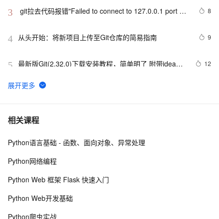
 git拉去代码报错"Failed to connect to 127.0.0.1 port 
8
3
31181: Connection refused"
从头开始：将新项目上传至Git仓库的简易指南
9
4
最新版Git(2.32.0)下载安装教程，简单明了 附带idea配
12
5
置
git使用
536
6
71_数据版本控制：Git与DVC在LLM开发中的最佳实践
17
7
相关课程
Python语言基础 - 函数、面向对象、异常处理
成功解决git rebase问题：First, rewinding head to 
5
8
replay your work on top of it...
Python网络编程
git checkout 切 commit
13
9
Python Web 框架 Flask 快速入门
Git 如何将一个项目的代码放到一个新的仓库中，但不在
10
10
Python Web开发基础
新的仓库中显示旧的提交记录
Python爬虫实战