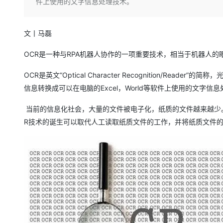
存储
天池大赛
件上使用的文字信息处理技术。
Qwen3.7-Plus
云解析DNS
解决方案免费试用 新老
电子合同
最高领取价值200元试用
能看、能想、能动手的多模
安全
网络与CDN
AI 算法大赛
畅捷通
文丨马磊
大数据开发治理平台 Data
AI 产品 免费试用
网络
安全
云开发大赛
Qwen3-VL-Plus
Tableau 订阅
1亿+ 大模型 tokens 和 
OCR是一种与RPA机器人协作的一项重要技术，相当于机器人的
可观测
入门学习赛
中间件
AI空中课堂在线直播课
云防火墙
140+云产品 免费试用
OCR是英文“Optical Character Recognition/R
上云与迁云
云原生的云上边界网络安全
产品新客免费试用，最长1
数据库
信息转换成可以在电脑的Excel，World等软件上使用的文字信
生态解决方案
大模型服务
企业出海
大模型ACA认证体验
大数据计算
当前的信息化社会，大量的文件被电子化，纸质的文件越来越少
助力企业全员 AI 认知与能
行业生态解决方案
千问AI平台-Token Plan
政企业务
R技术的诞生可以取代人工读取纸质文件的工作，并将纸质文件
媒体服务
开发者生态解决方案
企业服务与云通信
千问AI平台-模型体验
AI 开发和 AI 应用解决
在线体验全尺寸、多种模态
域名与网站
Happy 系列大模型
终端用户计算
Serverless
开发工具