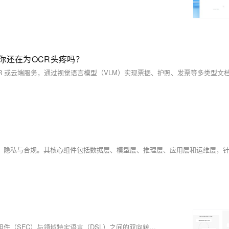
！你还在为OCR头疼吗？
VTJ.PRO 是一个基于 AI 的 Vue3 低代码开发平台，支持 Vue 单文件组件（SFC）与领域特定语言（DSL）之间的双向转换。它构建于 monorepo 架构之上，提供同步版本控制和全面的软件包生态系统，涵盖可视化设计、代码生成及多平台部署功能，同时兼容现有 Vue 3 工作流。平台特点包括双向代码流、AI 集成、Vue 3 基础支持、多平台适配以及低学习门槛等。通过模块化架构与智能工具，VTJ 加速开发流程并保持灵活性，适用于 Web、移动及跨平台项目。当前版本为 0.12.40，源码托管于 Gitee。