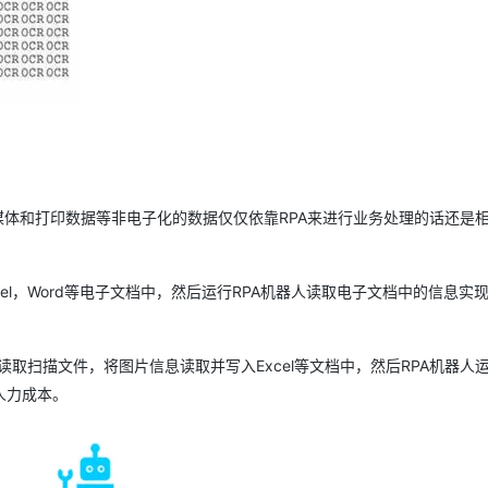
AI 应用
10分钟微调：让0.6B模型媲美235B模
多模态数据信
型
依托云原生高可用架构,实现Dify私有化部署
用1%尺寸在特定领域达到大模型90%以上效果
一个 AI 助手
超强辅助，Bol
即刻拥有 DeepSeek-R1 满血版
在企业官网、通讯软件中为客户提供 AI 客服
多种方案随心选，轻松解锁专属 DeepSeek
媒体和打印数据等非电子化的数据仅仅依靠RPA来进行业务处理的话还是
el，Word等电子文档中，然后运行RPA机器人读取电子文档中的信息实
动读取扫描文件，将图片信息读取并写入Excel等文档中，然后RPA机器人
人力成本。