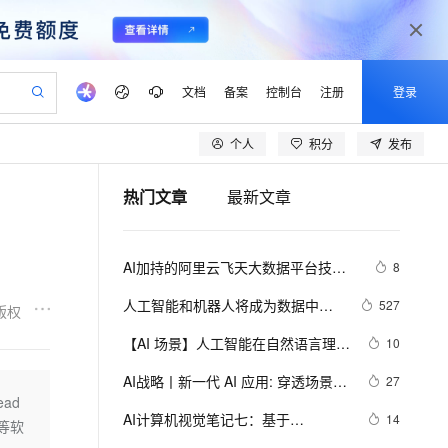
文档
备案
控制台
注册
登录
个人
积分
发布
验
作计划
器
AI 活动
专业服务
服务伙伴合作计划
开发者社区
加入我们
产品动态
服务平台百炼
阿里云 OPC 创新助力计划
热门文章
最新文章
一站式生成采购清单，支持单品或批量购买
可编辑精美 PPT 文稿
S产品伙伴计划（繁花）
峰会
CS
造的大模型服务与应用开发平台
Agency Agents：拥有专属领域专家
AI 生产力先锋
Al MaaS 服务伙伴赋能合作
域名
博文
Careers
至高可申请百万元
Qwen3.8-Max 模型上线
 轻松生成专业的 PPT
开启高性价比 AI 编程新体验
弹性可伸缩的云计算服务
先锋实践拓展 AI 生产力的边界
多领域专家智能体,一键组建 AI 虚拟交付团队
Token 补贴，五大权
计划
海大会
伙伴信用分合作计划
商标
问答
社会招聘
AI加持的阿里云飞天大数据平台技术
8
益加速 OPC 成功
帕鲁游戏服务器
SS
HappyHorse 打造一站式影视创作平台
飞天发布时刻
HOT
Open Search 向量检索版支
划
备案
电子书
校园招聘
揭秘
联机服务器，轻松开启游戏
视频创作，一键激活电商全链路生产力
稳定、安全、高性价比、高性能的云存储服务
所见，即是所愿
持视频检索 Pipeline 功能
可视化编排打通从文字构思到成片全链路闭环
更多支持
人工智能和机器人将成为数据中心
527
版权
划
公司注册
镜像站
视频生成
语音识别与合成
最佳“伴侣”
 智能体与工作流应用
漫剧工坊：一站式动画创作平台
AI 实训营
应用身份服务 (IDaaS)
【AI 场景】人工智能在自然语言理解
10
合作伙伴培训与认证
划
上云迁移
站生成，高效打造优质广告素材
全接入的云上超级电脑
通过阿里云百炼高效搭建AI应用,助力高效开发
快速生产连贯的高质量长漫剧
从基础到进阶，Agent 创客手把手教你
OpenClaw 管理能力上线
方面的挑战和解决方案
lScope
我要反馈
e-1.1-T2V
Qwen3-TTS-Flash
AI战略丨新一代 AI 应用: 穿透场景，
27
查询合作伙伴
n Alibaba Cloud ISV 合作
代维服务
建企业门户网站
10 分钟搭建微信、支付宝小程序
ad
MaxCompute MaxFrame 提
释放价值
畅细腻的高质量视频
离线语音合成大模型，多语言方言自适应，低延迟高稳定
创新加速
AI计算机视觉笔记七：基于
ope
登录合作伙伴管理后台
14
我要建议
站，无忧落地极速上线
以可视化方式快速构建移动和 PC 门户网站
国内短信简单易用，安全可靠，秒级触达，全球覆盖200+国家和地区。
高效部署网站，快速应用到小程序
供自动弹性内存功能
等软
mediapipe的虚拟鼠标控制