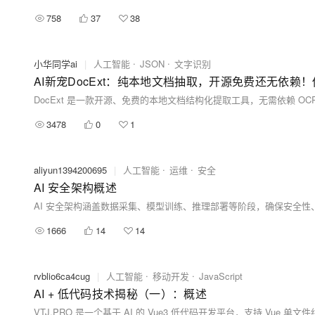
758
37
38
小华同学ai
|
人工智能
JSON
文字识别
AI新宠DocExt：纯本地文档抽取，开源免费还无依赖
3478
0
1
aliyun1394200695
|
人工智能
运维
安全
AI 安全架构概述
1666
14
14
rvblio6ca4cug
|
人工智能
移动开发
JavaScript
AI + 低代码技术揭秘（一）：概述