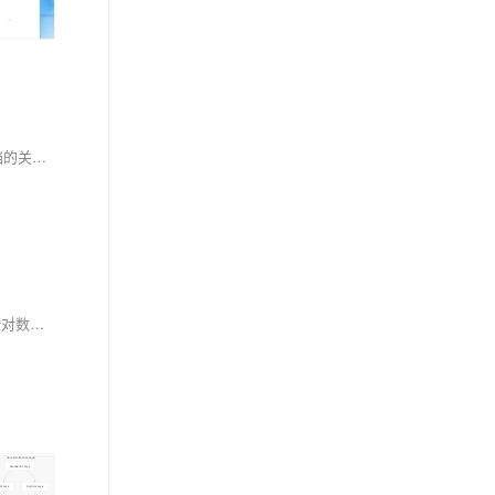
DocExt 是一款开源、免费的本地文档结构化提取工具，无需依赖 OCR 或云端服务，通过视觉语言模型（VLM）实现票据、护照、发票等多类型文档的关键字段与表格识别。支持多页文档处理、置信度量化及本地部署，提供直观的 Gradio Web 界面和灵活的 API 调用方式，适配高隐私场景如金融、医疗等领域。项目参与 IDP Leaderboard 评测，具备零模板限制和多模型支持等优势，是处理敏感文件的理想选择。
AI 安全架构涵盖数据采集、模型训练、推理部署等阶段，确保安全性、隐私与合规。其核心组件包括数据层、模型层、推理层、应用层和运维层，针对数据安全威胁（如数据投毒）、模型窃取、对抗攻击及系统漏洞等风险，提出数据加密、对抗训练、联邦学习等防御策略，并强调开发前、开发中和部署后的最佳实践，以降低 AI 解决方案的安全风险。