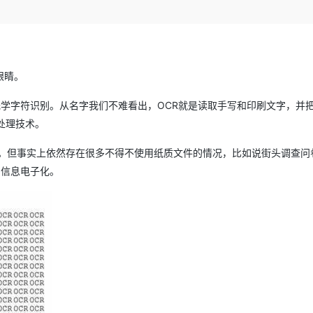
Deepseek-v4-pro
HappyHors
同享
万小智 AI 建站低至 15元/月
Qoder CN
AI 短剧/漫剧
云原生数据库 
快递物流查询
WordPress
成为服务伙
高校合作
点，立即开启云上创新
覆盖公网/内网、递归/权威、移动APP等全场景解析服务
送.CN域名，送备案服务码
基于千问大模型等，支持代码智能生成、研发智能问答
AI助力短剧
态智能体模型
旗舰 MoE 大模型，百万上下文与顶尖推理能力
图生视频，流
Ubuntu
服务生态伙伴
云工开物
企业应用
Works
Night Plan 支持 Qwen 3.8-Max
云原生大数据计算服务 MaxCompute
AI 办公
容器服务 Kub
NEW
GLM-5.2
Wan2.7-T
Red Hat
30+ 款产品免费体验
Data Agent 驱动的一站式 Data+AI 开发治理平台
夜间 5 折，Qwen/Meoo/TokenPlan 客户专享
面向分析的企业级SaaS模式云数据仓库
AI智能应用
提供一站式管
科研合作
眼睛。
视觉 Coding、空间感知、多模态思考等全面升级
1M上下文，专为长程任务能力而生
ERP
堂（旗舰版）
SUSE
智能客服
eader”的简称，光学字符识别。从名字我们不难看出，OCR就是读取手写和印刷文字，
CRM
防护产品
2个月
自动承接线索
息处理技术。
建站小程序
OA 办公系统
AI 应用构建
大模型原生
。但事实上依然存在很多不得不使用纸质文件的情况，比如说街头调查问
力提升
财税管理
模板建站
Qoder
大模型服务平台百炼-应用模版
HOT
NEW
的信息电子化。
面向真实软件
个人版上线、团队版降价；千问3.8-Max首发发尝鲜
丰富多元化的应用模版和解决方案
400电话
定制建站
万有无界
大模型服务平台百炼-智能体
方案
广告营销
模板小程序
的模型效果
灵活可视化地构建企业级 Agent
定制小程序
秒悟
人工智能平台 PAI
APP 开发
云端极速 AI 
新一代 AI 视频生成模型，深度适配广告营销等场景
AI Native 的算法工程平台，一站式完成建模、训练、推理服务部署
建站系统