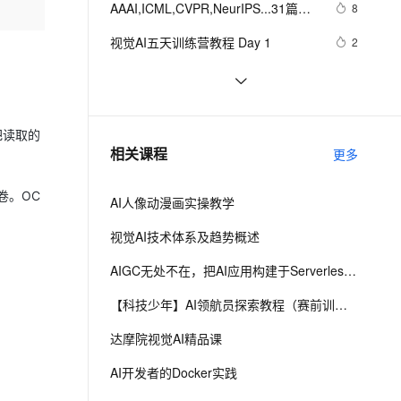
安全
AAAI,ICML,CVPR,NeurIPS...31篇国
我要投诉
e-1.1-I2V
Cosyvoice-V3-Flash
8
PolarDB
上云场景组合购
Milvus 弹性伸缩功能新增节
伴
际七大AI顶会2021年度Best Papers 
漫剧创作，剧本、分镜、视频高效生成
100%兼容MySQL、PostgreSQL，兼容Oracle，支持集中和分布式
覆盖90%+业务场景，专享组合折扣价
点支持范围
畅自然，细节丰富
高表现力语音合成大模型，语音克隆听感自然
VPN
视觉AI五天训练营教程 Day 1
2
一文回顾（1）
ernetes 版 ACK
云聚AI 严选权益
AI 原生数据库服务发布
SSL 证书
固特异（Goodyear）利用人工智能
10
2V
Fun-ASR
，一键激活高效办公新体验
理容器应用的 K8s 服务
精选AI产品，从模型到应用全链提效
Agent 数据网关
和物联网实现数字化转型的惊人方式
文戏情感细腻自然，动作戏激烈拳拳到肉，实现更强表演能力
支持中英文自由切换，具备更强的噪声鲁棒性
堡垒机
AI战略丨协同共治，应对 AI 时代安全
9
AI 用量加速计划
云原生数据库 PolarDB
新挑战
并把读取的
防火墙
、识别商机，让客服更高效、服务更出色。
【学习记录】《DeepLearning.ai》第
新老同享，达量后返
Agentic Database 发布
9
相关课程
更多
十课：卷积神经网络(Convolutional 
主机安全
应用
Neural Networks)
卷。OC
AI人像动漫画实操教学
千问办公
NEW
AI 应用及服务市场
的智能体编程平台
一站式AI生产力平台
视觉AI技术体系及趋势概述
AI 应用
伶鹊
AIGC无处不在，把AI应用构建于Serverless之上
企业级人与Agent协作平台，接入和调度多个数字员工
智能客服平台，对话机器人、对话分析、智能外呼
大模型
【科技少年】AI领航员探索教程（赛前训练）
大模型服务平台百炼 - 全妙
自然语言处理
达摩院视觉AI精品课
应用创作平台
多模态内容创作工具，已接入 DeepSeek
数据标注
AI开发者的Docker实践
机器学习