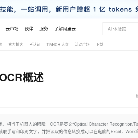
云市场
伙伴
服务
了解阿里云
践
官方博客
考认证
TIANCHI大赛
活动广场
下载
AI 特惠
数据与 API
成为产品伙伴
企业增值服务
最佳实践
价格计算器
AI 场景体
基础软件
产品伙伴合
阿里云认证
市场活动
配置报价
大模型
自助选配和估算价格
步到位
智启 AI 普惠权益
产品生态集成认证中心
企业支持计划
云上春晚
域名与网站
Qwen Audio：打造专属 AI 语音助手
千问官方 MaaS 平台，为开发者和 Agent 而生，新用户赠送 1 亿 + tokens 额度
一句话生成原生
AI Coding
阿里云Maa
2026 阿里云
云服务器 E
为企业打
数据集
Windows
大模型认证
模型
NEW
NEW
-OCR概述
格式还原
值低价云产品抢先购
至高享 1亿+免费 tokens，加速 Al 应用落地
提供智能易用的域名与建站服务
Qwen-Audio-3.0-Realtime 端到端实时语音角色扮演
输入一句话想法,
智能编程，一键
安全可靠、
产品生态伙伴
专家技术服务
云上奥运之旅
弹性计算合作
阿里云中企出
手机三要素
宝塔 Linux
全部认证
价格优势
开源旗舰模型
即刻拥有 DeepSeek-V4-Pro
阿里云 OPC 创新助力计划
千问大模型
一键部署幻兽
AI 电商营销
对象存储 O
大模型
产品生态伙伴工作台
企业增值服务台
云栖战略参考
云存储合作计
云栖大会
身份实名认证
CentOS
训练营
推动算力普惠，释放技术红利
最高返9万
真正可用的 1M 上下文,一次完成代码全链路开发
快速构建应用程序和网站，即刻迈出上云第一步
轻松解锁专属 DeepSeek-V4-Pro
至高百万元 Token 补贴，加速一人公司成长
多元化、高性能、安全可靠的大模型服务
一键购买专属
从图文生成到
云上的中国
数据库合作计
活动全景
短信
Docker
图片和
自进化智能体
5 分钟轻松部署专属 QwenPaw
Token Plan 模型订阅计划
数字证书管理服务（原SSL证书）
高效搭建 AI
AI 广告创作
无影云电脑
企业成长
NEW
HOT
信息公告
看见新力量
云网络合作计
OCR 文字识别
JAVA
越聪明
证享300元代金券
全托管，含MySQL、PostgreSQL、SQL Server、MariaDB多引擎
Qwen3.8-Max 首发尝鲜，限时加量 10 倍，夜间低至2折
实现全站HTTPS，呈现可信的WEB访问
从聊天伙伴进化为能主动干活的本地数字员工
图文、视频一
随时随地安
魔搭 Mode
Kimi-K3
HappyHors
NEW
loud
服务实践
官网公告
金融模力时刻
Salesforce O
版
发票查验
全能环境
Claude Code + GStack 打造工程团队
千问办公，限时限量积分加倍
Qoder
低代码高效构
AI 建站
短信服务
人的眼睛。OCR是英文“Optical Character Recognition/Re
型
NEW
作计划
Kimi 最新旗舰模型，长程编程与推理利器
让文字生成流
计划
创新中心
魔搭 ModelSc
健康状态
理服务
让AI从“聊天伙伴”进化为能干活的“数字员工”
安装技能 GStack，拥有专属 AI 工程团队
你的AI工作搭子，覆盖日常办公高频场景
面向真实软件的智能体编程平台
0 代码专业建
取手写和印刷文字，并把读取的信息转换成可以在电脑的Excel，World
客户案例
天气预报查询
操作系统
态合作计划