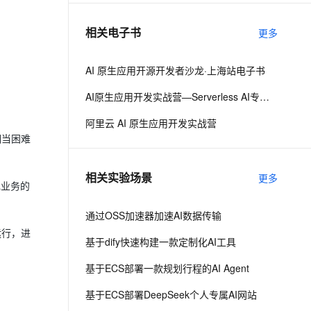
相关电子书
更多
息提取
与 AI 智能体进行实时音视频通话
从文本、图片、视频中提取结构化的属性信息
构建支持视频理解的 AI 音视频实时通话应用
AI 原生应用开源开发者沙龙·上海站电子书
t.diy 一步搞定创意建站
构建大模型应用的安全防护体系
AI原生应用开发实战营—Serverless AI专场·北京
通过自然语言交互简化开发流程,全栈开发支持
通过阿里云安全产品对 AI 应用进行安全防护
阿里云 AI 原生应用开发实战营
相当困难
相关实验场景
更多
现业务的
通过OSS加速器加速AI数据传输
运行，进
基于dify快速构建一款定制化AI工具
基于ECS部署一款规划行程的AI Agent
基于ECS部署DeepSeek个人专属AI网站