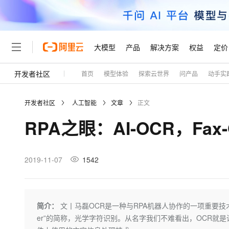
大模型
产品
解决方案
权益
定价
开发者社区
首页
模型体验
探索云世界
问产品
动手实
大模型
产品
解决方案
权益
定价
云市场
伙伴
服务
了解阿里云
精选产品
精选解决方案
普惠上云
产品定价
精选商城
成为销售伙伴
售前咨询
为什么选择阿里云
千问AI平台
开发者社区
人工智能
文章
正文
了解云产品的定价详情
大模型服务平台百炼
睿译宝，AI翻译排版一
普惠上云 官方力荐
分销伙伴
在线服务
网站建设
什么是云计算
大
RPA之眼：AI-OCR，Fax
大模型服务与应用平台
上传文档即自动完成翻译和
云服务器38元/年起，超
咨询伙伴
多端小程序
技术领先
云上成本管理
售后服务
轻量应用服务器
GLM-5.2：长任务时代
官方推荐返现计划
大模型
精选产品
精选解决方案
Salesforce 国际版订阅
稳定可靠
管理和优化成本
推荐新用户得奖励，单订单
销售伙伴合作计划
2019-11-07
1542
自助服务
友盟天域
安全合规
人工智能与机器学习
AI
文本生成
云数据库 RDS
Hermes Agent，打造
云工开物
无影生态合作计划
在线服务
观测云
分析师报告
自主进化，持久记忆，越用
高校专属算力普惠，学生认
计算
互联网应用开发
Qwen3.8-Max
HOT
Salesforce On Alibaba C
工单服务
Tuya 物联网平台阿里云
研究报告与白皮书
人工智能平台 PAI
快速拥有专属 OpenClaw
简介：
文丨马磊OCR是一种与RPA机器人协作的一项重要技术，相当于机器
大模
Consulting Partner 合
大数据
容器
智能体时代全能旗舰模型
免费试用
短信专区
一站式AI开发、训练和推
er”的简称，光学字符识别。从名字我们不难看出，OCR就是读
蓝凌 OA
AI 大模型销售与服务生
现代化应用