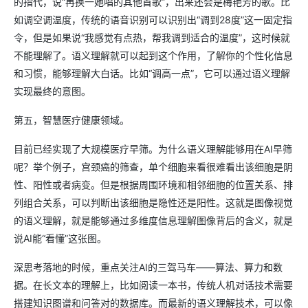
的指代，说“再换一她唱的其他首歌”，出来还会是梅艳芳的歌。比
如调空调温度，传统的语音识别可以识别出“调到28度”这一固定指
令，但是如果说“我感觉有点热，帮我调到适合的温度”，这时候就
不能理解了。语义理解就可以起到这个作用，了解你的个性化信息
和习惯，能够理解大白话。比如“调高一点”，它可以通过语义理解
实现最终的意图。
第五，智慧医疗健康领域。
目前已经实现了大规模医疗早筛。为什么语义理解能够用在AI早筛
呢？举个例子，宫颈癌的筛查，单个细胞来看很难看出该细胞是阴
性、阳性或者病变。但是根据周围环境和相邻细胞的位置关系、排
列组合关系，可以判断出该细胞是隐性还是阳性。这就是图像视觉
的语义理解，就是能够通过多维度信息理解图像背后的含义，就是
说AI能“看懂”这张图。
深思考落地的时候，重点关注AI的三驾马车——算法、算力和数
据。在长文本的理解上，比如阅读一本书，传统人机对话技术需要
搭建知识图谱和问答对的数据库。而最新的语义理解技术，可以像