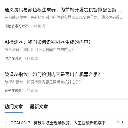
通义灵码与颜色板生成器，为前端开发提供智能配色解决方案
在前端开发中，色彩搭配对用户体验和界面美观至关重要。通义灵码提供的颜色板生成器通过自动推荐配色方案、随机生成颜色组合及支持自定义调整，帮助开发者高效完成配色任务。该工具支持一键导出为 CSS 样式表，并提供简洁的中文指令交互方式，大大提升开发效率，助力开发者打造美观和谐的用户界面。
不起名字可以不
644
AI检测器：我们如何识别机器生成的内容？
AI检测器：我们如何识别机器生成的内容？
时光在流逝
717
破译AI指纹：如何检测内容是否出自机器之手？
破译AI指纹：如何检测内容是否出自机器之手？
时光在流逝
423
热门文章
最新文章
CCAI 2017 | 谭铁牛院士现场致辞：人工智能新热潮下要
5
1