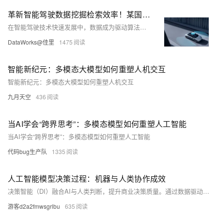
革新智能驾驶数据挖掘检索效率！某国内新能源汽车未来出行领导者选择阿里云Milvus构建多模态检索引擎
在智能驾驶技术快速发展中，数据成为驱动算法进步的核心。某新能源汽车领军企业基于阿里云Milvus向量数据库构建智能驾驶数据挖掘平台，利用其高性能、可扩展的相似性检索服务，解决了大规模向量数据检索瓶颈问题，显著降低20%以上成本，缩短模型迭代周期，实现从数据采集到场景挖掘的智能化闭环，加速智能驾驶落地应用。
DataWorks@佳里
1475
智能新纪元：多模态大模型如何重塑人机交互
智能新纪元：多模态大模型如何重塑人机交互
九月天空
436
当AI学会“跨界思考”：多模态模型如何重塑人工智能
当AI学会“跨界思考”：多模态模型如何重塑人工智能
代码bug生产队
1335
人工智能模型决策过程：机器与人类协作成效
决策智能（DI）融合AI与人类判断，提升商业决策质量。通过数据驱动的预测与建议，结合人机协作，实现更高效、精准的业务成果，推动企业迈向数据文化新阶段。（238字）
游客d2a2fmwsgrlbu
635