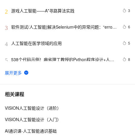
保持清醒头脑，设定科学的目标
游戏人工智能——A*寻路算法实践
3
2
软件测试/人工智能|解决Selenium中的异常问题：“error 
6
3
sending request for url”
人工智能在医学领域的应用
5
4
538个代码示例！麻省理工教授的Python程序设计+人工
8
5
智能案例实践
贾扬清：如何看待人工智能方向的重要问题？
8
6
探索人工智能的伦理困境：我们如何确保AI的道德发展？
1
7
相关课程
VISION人工智能设计（进阶）
赋予机器可媲美人类的视觉，或是人工智能的发展趋势
13
8
VISION人工智能设计（入门）
云计算人工智能服务（阿里）|学习笔记
13
9
AI通识课-人工智能通识基础