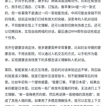
第三，针对手机场景，跟手机厂商做深度战略合作。比如在智慧出
行，用手机订酒店、订车票、订饭店。像苹果Siri是一问一答式
的，但一些事情不是通过一问一答就能完成，中间可能会穿插不同
的场景。目前这块我们已经有很大的突破，深思考的人机对话技
术，不但能够实现上下文理解，还可以做到切换完场景之后，还可
以切换回来，实现自由跨域的对话，最后通过RPA帮你自动完成这
个任务。
另外在健康咨询这块，很多健康营养非常重要，比如妇女孕期的健
康咨询，不用去医院，可以通过人机交互的方式，以手机作为载
体，实现健康咨询场景下的多模态语义理解和人机对话。
第四，智能家居人机交互场景。目前的对话体验远远不够，背后缺
的就是语义理解，就是它能听见语音指令，但不能理解背后的场
景。比如年初有一个媒体披露，“我要订餐，不要日本菜”，结果出
来的都是日本菜。比如有一些厂商发布音箱的时候，无法进行上下
文理解，“来一首梅艳芳的歌，然后再说换一首她唱的其他歌”，就
成了其他人唱的歌。如果用了多模态理解技术，就可以实现上下文