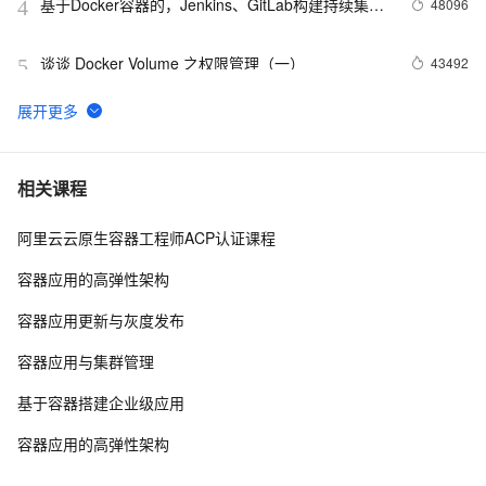
基于Docker容器的，Jenkins、GitLab构建持续集成
48096
4
CI
谈谈 Docker Volume 之权限管理（一）
43492
5
容器镜像服务 Docker镜像的基本使用
39003
6
理解Docker容器的进程管理
31996
7
相关课程
阿里云云原生容器工程师ACP认证课程
在阿里云容器服务上开发基于Docker的Spring Cloud
31618
8
微服务应用
容器应用的高弹性架构
利用Docker和阿里云容器服务轻松搭建TensorFlow 
29003
9
容器应用更新与灰度发布
Serving集群
阿里云容器服务新建集群优化方案
28630
10
容器应用与集群管理
基于容器搭建企业级应用
容器应用的高弹性架构