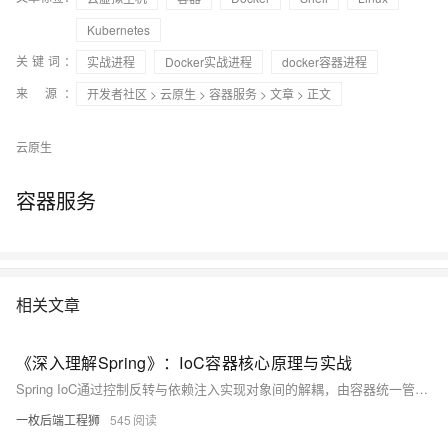
Kubernetes
关键词：
实战进程
Docker实战进程
docker容器进程
来 源：
开发者社区
>
云原生
>
容器服务
>
文章
> 正文
云原生
容器服务
相关文章
《深入理解Spring》：IoC容器核心原理与实战
Spring IoC通过控制反转与依赖注入实现对象间的解耦，由容器统一管理Bean的生命周期与依赖关系。支持XML、注解和Java配置三种方式，结合作用域、条件化配置与循环依赖处理等机制，提升应用的可维护性与可测试性，是现代Java开发的核心基石。
一枚后端工程狮
545