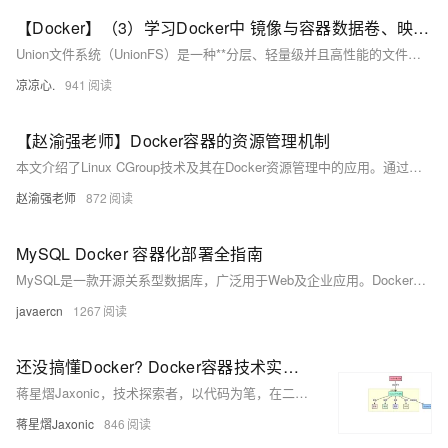
【Docker】（3）学习Docker中 镜像与容器数据卷、映射关系！手把手带你安装 MySql主从同步 和 Redis三主三从集群！并且进行主从切换与扩容操作，还有分析 哈希分区 等知识点！
Union文件系统（UnionFS）是一种**分层、轻量级并且高性能的文件系统**，它支持对文件系统的修改作为一次提交来一层层的叠加，同时可以将不同目录挂载到同一个虚拟文件系统下(unite several directories into a single virtual filesystem) Union 文件系统是 Docker 镜像的基础。 镜像可以通过分层来进行继承，基于基础镜像（没有父镜像），可以制作各种具体的应用镜像。
凉凉心.
941
【赵渝强老师】Docker容器的资源管理机制
本文介绍了Linux CGroup技术及其在Docker资源管理中的应用。通过实例演示了如何利用CGroup限制应用程序的CPU、内存和I/O带宽使用，实现系统资源的精细化控制，帮助理解Docker底层资源限制机制。
赵渝强老师
872
MySQL Docker 容器化部署全指南
MySQL是一款开源关系型数据库，广泛用于Web及企业应用。Docker容器化部署可解决环境不一致、依赖冲突问题，实现高效、隔离、轻量的MySQL服务运行，支持数据持久化与快速迁移，适用于开发、测试及生产环境。
javaercn
1267
还没搞懂Docker? Docker容器技术实战指南 ! 从入门到企业级应用 !
蒋星熠Jaxonic，技术探索者，以代码为笔，在二进制星河中书写极客诗篇。专注Docker与容器化实践，分享从入门到企业级应用的深度经验，助力开发者乘风破浪，驶向云原生新世界。
蒋星熠Jaxonic
846