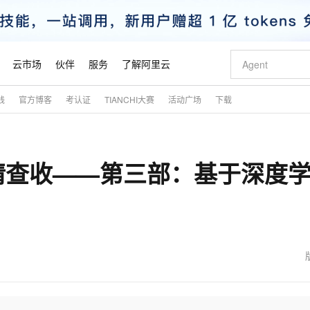
云市场
伙伴
服务
了解阿里云
践
官方博客
考认证
TIANCHI大赛
活动广场
下载
AI 特惠
数据与 API
成为产品伙伴
企业增值服务
最佳实践
价格计算器
AI 场景体
基础软件
产品伙伴合
阿里云认证
市场活动
配置报价
大模型
自助选配和估算价格
新方式
睿译宝，AI翻译排版一步到位
智启 AI 普惠权益
产品生态集成认证中心
企业支持计划
云上春晚
域名与网站
千问官方 MaaS 平台，为开发者和 Agent 而生，新用户赠送 1 亿 + tokens 额度
Qwen Aud
AI Coding
阿里云Maa
2026 阿里云
云服务器 E
为企业打
数据集
Windows
大模型认证
模型
NEW
NEW
请查收——第三部：基于深度
交付可用成果
值低价云产品抢先购
上传文档即自动完成翻译和格式还原
至高享 1亿+免费 tokens，加速 Al 应用落地
提供智能易用的域名与建站服务
智能编程，一键
安全可靠、
产品生态伙伴
专家技术服务
云上奥运之旅
弹性计算合作
阿里云中企出
手机三要素
宝塔 Linux
全部认证
价格优势
有专属领域专家
GLM-5.2：长任务时代开源旗舰模型
阿里云 OPC 创新助力计划
千问大模型
即刻拥有 DeepS
AI 电商营销
对象存储 O
大模型
产品生态伙伴工作台
企业增值服务台
云栖战略参考
云存储合作计
云栖大会
身份实名认证
CentOS
训练营
推动算力普惠，释放技术红利
最高返9万
多领域专家智能体,一键组建 AI 虚拟交付团队
快速构建应用程序和网站，即刻迈出上云第一步
至高百万元 Token 补贴，加速一人公司成长
多元化、高性能、安全可靠的大模型服务
真正可用的 1M 上下文,一次完成代码全链路开发
轻松解锁专属 Dee
从图文生成到
云上的中国
数据库合作计
活动全景
短信
Docker
图片和
站式影视创作平台
Hermes Agent，打造自进化智能体
Token Plan 模型订阅计划
数字证书管理服务（原SSL证书）
5 分钟轻松部署
AI 广告创作
无影云电脑
企业成长
NEW
信息公告
看见新力量
云网络合作计
OCR 文字识别
JAVA
证享300元代金券
可视化编排打通从文字构思到成片全链路闭环
全托管，含MySQL、PostgreSQL、SQL Server、MariaDB多引擎
自主进化，持久记忆，越用越聪明
Qwen3.8-Max 首发尝鲜，限时加量 10 倍，夜间低至2折
实现全站HTTPS，呈现可信的WEB访问
图文、视频一
随时随地安
魔搭 Mode
Kimi-K3
HappyHors
NEW
loud
服务实践
官网公告
金融模力时刻
Salesforce O
版
发票查验
全能环境
Claude Code + GStack 打造工程团队
千问办公，限时限量积分加倍
Qoder
低代码高效构
AI 建站
短信服务
型
NEW
作计划
Kimi 最新旗舰模型，长程编程与推理利器
让文字生成流
计划
创新中心
魔搭 ModelSc
健康状态
理服务
让AI从“聊天伙伴”进化为能干活的“数字员工”
安装技能 GStack，拥有专属 AI 工程团队
你的AI工作搭子，覆盖日常办公高频场景
面向真实软件的智能体编程平台
0 代码专业建
客户案例
天气预报查询
操作系统
态合作计划