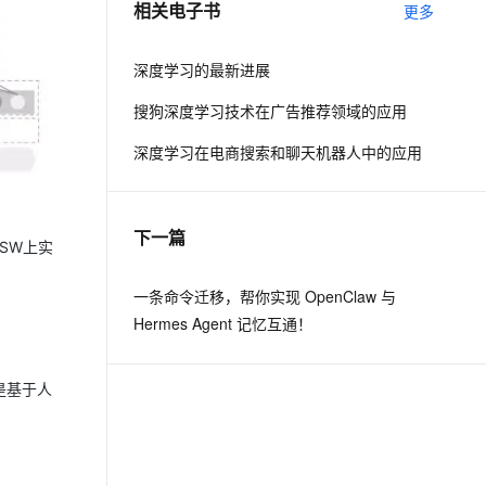
相关电子书
更多
息提取
与 AI 智能体进行实时音视频通话
深度学习的最新进展
从文本、图片、视频中提取结构化的属性信息
构建支持视频理解的 AI 音视频实时通话应用
搜狗深度学习技术在广告推荐领域的应用
t.diy 一步搞定创意建站
构建大模型应用的安全防护体系
通过自然语言交互简化开发流程,全栈开发支持
通过阿里云安全产品对 AI 应用进行安全防护
深度学习在电商搜索和聊天机器人中的应用
下一篇
SW上实
一条命令迁移，帮你实现 OpenClaw 与
Hermes Agent 记忆互通！
是基于人