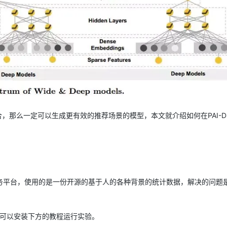
AI 应用
10分钟微调：让0.6B模型媲美235B模
多模态数据信
型
依托云原生高可用架构,实现Dify私有化部署
用1%尺寸在特定领域达到大模型90%以上效果
一个 AI 助手
超强辅助，Bol
即刻拥有 DeepSeek-R1 满血版
在企业官网、通讯软件中为客户提供 AI 客服
多种方案随心选，轻松解锁专属 DeepSeek
合，那么一定可以生成更有效的推荐场景的模型，本文就介绍如何在PAI-D
模型服务平台，使用的是一份开源的基于人的各种背景的统计数据，解决的问题
W就可以安装下方的教程运行实验。