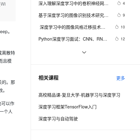
安全
我要投诉
e-1.1-I2V
Cosyvoice-V3-Flash
深入理解深度学习中的卷积神经网络
4
Wi
PolarDB
上云场景组合购
Milvus 弹性伸缩功能新增节
伴
（CNN）：从原理到实践
漫剧创作，剧本、分镜、视频高效生成
100%兼容MySQL、PostgreSQL，兼容Oracle，支持集中和分布式
覆盖90%+业务场景，专享组合折扣价
点支持范围
畅自然，细节丰富
高表现力语音合成大模型，语音克隆听感自然
VPN
基于深度学习的图像识别技术研究进
9
展### 
ernetes 版 ACK
云聚AI 严选权益
AI 原生数据库服务发布
SSL 证书
 深度学习中的图像风格迁移技术探
2V
Fun-ASR
10
，一键激活高效办公新体验
理容器应用的 K8s 服务
精选AI产品，从模型到应用全链提效
Agent 数据网关
Deep。
析
文戏情感细腻自然，动作戏激烈拳拳到肉，实现更强表演能力
支持中英文自由切换，具备更强的噪声鲁棒性
堡垒机
Python深度学习面试：CNN、RNN
12
AI 用量加速计划
云原生数据库 PolarDB
与Transformer详解
防火墙
、识别商机，让客服更高效、服务更出色。
新老同享，达量后返
Agentic Database 发布
基于Pytorch的深度学习模型保存和
10
成离散特
加载方式
主机安全
应用
而且模
使用PyTorch解决多分类问题：构建、
5
训练和评估深度学习模型
千问办公
NEW
基于tensorflow深度学习的猫狗分类识
4
AI 应用及服务市场
相关课程
更多
的智能体编程平台
一站式AI生产力平台
别
关的。那
AI 应用
效。
伶鹊
高校精品课-复旦大学-机器学习与深度学习
企业级人与Agent协作平台，接入和调度多个数字员工
智能客服平台，对话机器人、对话分析、智能外呼
大模型
也可以作
深度学习框架TensorFlow入门
一个人
大模型服务平台百炼 - 全妙
自然语言处理
深度学习与自动驾驶
应用创作平台
多模态内容创作工具，已接入 DeepSeek
数据标注
机器学习