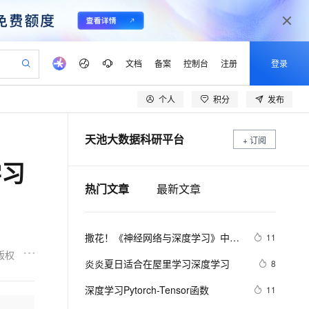
文档
备案
控制台
注册
登录
个人
积分
发布
验
作计划
器
AI 活动
专业服务
服务伙伴合作计划
开发者社区
加入我们
产品动态
服务平台百炼
阿里云 OPC 创新助力计划
天池大数据科研平台
一站式生成采购清单，支持单品或批量购买
+ 订阅
io：打造专属 AI 语音助手
S产品伙伴计划（繁花）
峰会
CS
造的大模型服务与应用开发平台
一句话生成原生可编辑精美 PPT 文稿
AI 生产力先锋
Al MaaS 服务伙伴赋能合作
域名
博文
Careers
至高可申请百万元
Qwen3.8-Max 模型上线
学习
开启高性价比 AI 编程新体验
弹性可伸缩的云计算服务
Qwen-Audio-3.0-Realtime 端到端实时语音角色扮演
输入一句话想法, 轻松生成专业的 PPT
先锋实践拓展 AI 生产力的边界
Token 补贴，五大权
计划
海大会
伙伴信用分合作计划
商标
问答
社会招聘
热门文章
最新文章
益加速 OPC 成功
eek-V4-Pro
SS
一键部署幻兽帕鲁游戏服务器
飞天发布时刻
HOT
Open Search 向量检索版支
划
备案
电子书
校园招聘
pSeek-V4-Pro
视频创作，一键激活电商全链路生产力
稳定、安全、高性价比、高性能的云存储服务
一键购买专属联机服务器，轻松开启游戏
所见，即是所愿
持视频检索 Pipeline 功能
更多支持
划
公司注册
镜像站
视频生成
语音识别与合成
专属 QwenPaw
漫剧工坊：一站式动画创作平台
AI 实训营
HOT
应用身份服务 (IDaaS)
撒花！《神经网络与深度学习》中文
11
合作伙伴培训与认证
划
上云迁移
站生成，高效打造优质广告素材
全接入的云上超级电脑
从聊天伙伴进化为能主动干活的本地数字员工
快速生产连贯的高质量长漫剧
从基础到进阶，Agent 创客手把手教你
OpenClaw 管理能力上线
教程正式开源！全书 pdf、ppt 和代
版权
lScope
我要反馈
e-1.1-T2V
Qwen3-TTS-Flash
炎炎夏日适合在屋里学习深度学习
8
查询合作伙伴
码一同放出
n Alibaba Cloud ISV 合作
代维服务
建企业门户网站
10 分钟搭建微信、支付宝小程序
MaxCompute MaxFrame 提
畅细腻的高质量视频
离线语音合成大模型，多语言方言自适应，低延迟高稳定
创新加速
ope
深度学习Pytorch-Tensor函数
登录合作伙伴管理后台
我要建议
11
站，无忧落地极速上线
以可视化方式快速构建移动和 PC 门户网站
国内短信简单易用，安全可靠，秒级触达，全球覆盖200+国家和地区。
高效部署网站，快速应用到小程序
供自动弹性内存功能