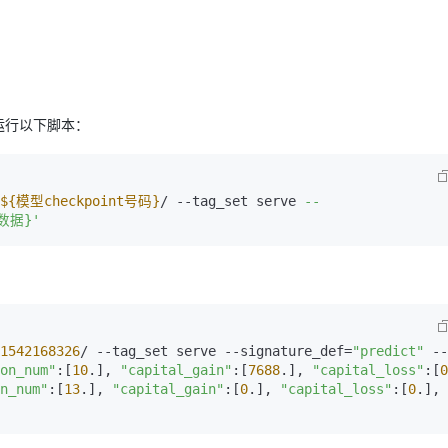
l，运行以下脚本：
${模型checkpoint号码}
/ --tag_set serve 
--
数据}'
1542168326
/ --tag_set serve --signature_def=
"predict"
 --
on_num"
:[
10
.], 
"capital_gain"
:[
7688
.], 
"capital_loss"
:[
0
n_num"
:[
13
.], 
"capital_gain"
:[
0
.], 
"capital_loss"
:[
0
.], 