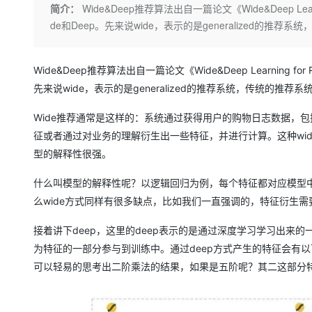
存储
天池大赛
Qwen3.7-Plus
简介：
Wide&Deep推荐算法出自一篇论文《Wide&Deep Lear
云解析DNS
解决方案免费试用 新老
电子合同
de和Deep。先来说wide，表示的是generalized
最高领取价值200元试用
能看、能想、能动手的多模
安全
网络与CDN
AI 算法大赛
畅捷通
大数据开发治理平台 Data
AI 产品 免费试用
网络
安全
云开发大赛
Qwen3-VL-Plus
Tableau 订阅
1亿+ 大模型 tokens 和 
Wide&Deep推荐算法出自一篇论文《Wide&Deep Learning fo
可观测
入门学习赛
中间件
AI空中课堂在线直播课
先来说wide，表示的是generalized的推荐系统，传统的
云防火墙
140+云产品 免费试用
上云与迁云
云原生的云上边界网络安全
产品新客免费试用，最长1
数据库
Wide推荐通常是这样的：系统通过获得用户的购物日志数据，包
生态解决方案
大模型服务
征或者通过对业务的理解衍生出一些特征，并进行计算。这种wi
企业出海
大模型ACA认证体验
大数据计算
型的解释性很强。
助力企业全员 AI 认知与能
行业生态解决方案
千问AI平台-Token Plan
政企业务
媒体服务
开发者生态解决方案
什么叫模型的解释性呢？以逻辑回归为例，每个特征都对应模型
企业服务与云通信
么wide方式同样有很多缺点，比如我们一直强调的，特征衍生
千问AI平台-模型体验
AI 开发和 AI 应用解决
在线体验全尺寸、多种模态
域名与网站
接着讲下deep，这里的deep表示的是通过深度学习学习出
为特征的一部分参与到训练中。通过deep方式产生的特征会有
Happy 系列大模型
终端用户计算
可以轻易的思考出二阶乘法的结果，如果是五阶呢？其二这部分
Serverless
开发工具