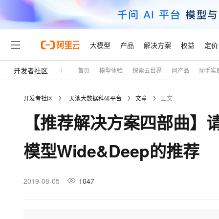
大模型
产品
解决方案
权益
定价
开发者社区
首页
模型体验
探索云世界
问产品
动手实
大模型
产品
解决方案
权益
定价
云市场
伙伴
服务
了解阿里云
精选产品
精选解决方案
普惠上云
产品定价
精选商城
成为销售伙伴
售前咨询
为什么选择阿里云
千问AI平台
开发者社区
天池大数据科研平台
文章
正文
了解云产品的定价详情
大模型服务平台百炼
千问办公，解锁你的工作
普惠上云 官方力荐
分销伙伴
在线服务
网站建设
什么是云计算
大
【推荐解决方案四部曲】
大模型服务与应用平台
企业级Agent产品，直接
云服务器38元/年起，超
咨询伙伴
多端小程序
技术领先
云上成本管理
售后服务
轻量应用服务器
Agency Agents：拥
官方推荐返现计划
大模型
精选产品
精选解决方案
Salesforce 国际版订阅
稳定可靠
模型Wide&Deep的推荐
管理和优化成本
推荐新用户得奖励，单订单
销售伙伴合作计划
自助服务
友盟天域
安全合规
人工智能与机器学习
AI
文本生成
云数据库 RDS
HappyHorse 打造一
云工开物
无影生态合作计划
在线服务
观测云
分析师报告
高校专属算力普惠，学生认
计算
互联网应用开发
2019-08-05
1047
Qwen3.8-Max
HOT
Salesforce On Alibaba C
工单服务
Tuya 物联网平台阿里云
研究报告与白皮书
人工智能平台 PAI
快速拥有专属 OpenClaw
大模
Consulting Partner 合
大数据
容器
智能体时代全能旗舰模型
免费试用
短信专区
一站式AI开发、训练和推
蓝凌 OA
AI 大模型销售与服务生
现代化应用