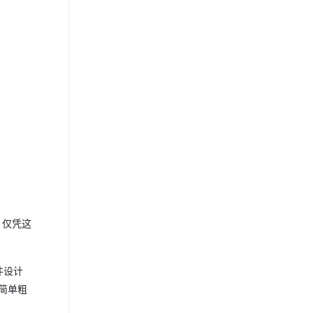
”。仅凭这
件设计
简单粗