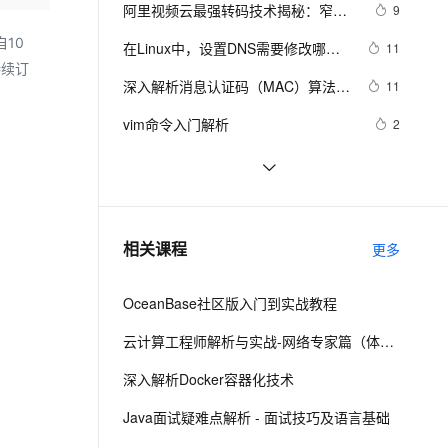
安全
我要投诉
e-1.1-I2V
Cosyvoice-V3-Flash
阿里视频云最强转码技术揭秘：窄带
9
PolarDB
上云场景组合购
Milvus 弹性伸缩功能新增节
伴
高清原理解析+用户接入指南
漫剧创作，剧本、分镜、视频高效生成
100%兼容MySQL、PostgreSQL，兼容Oracle，支持集中和分布式
覆盖90%+业务场景，专享组合折扣价
点支持范围
畅自然，细节丰富
高表现力语音合成大模型，语音克隆听感自然
自10
VPN
在Linux中，设置DNS需要修改哪个
11
持续订
配置文件？
ernetes 版 ACK
云聚AI 严选权益
AI 原生数据库服务发布
SSL 证书
深入解析消息认证码（MAC）算法：
2V
Fun-ASR
11
，一键激活高效办公新体验
理容器应用的 K8s 服务
精选AI产品，从模型到应用全链提效
Agent 数据网关
HmacMD5与HmacSHA1
文戏情感细腻自然，动作戏激烈拳拳到肉，实现更强表演能力
支持中英文自由切换，具备更强的噪声鲁棒性
堡垒机
vim命令入门解析
2
AI 用量加速计划
云原生数据库 PolarDB
防火墙
、识别商机，让客服更高效、服务更出色。
新老同享，达量后返
Agentic Database 发布
【C++调试】深入探索C++调试：从
7
DWARF到堆栈解析
主机安全
应用
二十三种设计模式全面解析-代理模式
3
（Proxy Pattern）详解：探索隐藏于
千问办公
NEW
Golang语言使用 jwt-go 库生成和解析 
7
AI 应用及服务市场
相关课程
背后的力量
更多
的智能体编程平台
一站式AI生产力平台
token
AI 应用
伶鹊
OceanBase社区版入门到实战教程
企业级人与Agent协作平台，接入和调度多个数字员工
智能客服平台，对话机器人、对话分析、智能外呼
大模型
云计算工程师解析与实战-网络专家篇（体验版）
大模型服务平台百炼 - 全妙
自然语言处理
深入解析Docker容器化技术
应用创作平台
多模态内容创作工具，已接入 DeepSeek
数据标注
Java面试疑难点解析 - 面试技巧及语言基础
机器学习