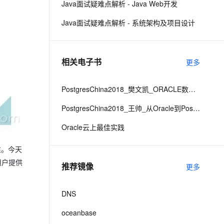
Java面试疑难点解析 - Java Web开发
Java面试疑难点解析 - 系统架构及项目设计
息提取
与 AI 智能体进行实时音视频通话
从文本、图片、视频中提取结构化的属性信息
构建支持视频理解的 AI 音视频实时通话应用
t.diy 一步搞定创意建站
构建大模型应用的安全防护体系
相关电子书
更多
通过自然语言交互简化开发流程,全栈开发支持
通过阿里云安全产品对 AI 应用进行安全防护
PostgresChina2018_樊文凯_ORACLE数据库和应用异构迁移最佳实践
PostgresChina2018_王帅_从Oracle到PostgreSQL的数据迁移
Oracle云上最佳实践
性。今天
用户提供
推荐镜像
更多
DNS
oceanbase