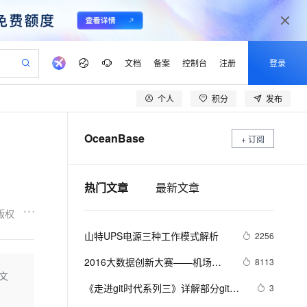
文档
备案
控制台
注册
登录
个人
积分
发布
验
作计划
器
AI 活动
专业服务
服务伙伴合作计划
开发者社区
加入我们
产品动态
服务平台百炼
阿里云 OPC 创新助力计划
OceanBase
一站式生成采购清单，支持单品或批量购买
+ 订阅
io：打造专属 AI 语音助手
S产品伙伴计划（繁花）
峰会
CS
造的大模型服务与应用开发平台
一句话生成原生可编辑精美 PPT 文稿
AI 生产力先锋
Al MaaS 服务伙伴赋能合作
域名
博文
Careers
至高可申请百万元
Qwen3.8-Max 模型上线
开启高性价比 AI 编程新体验
弹性可伸缩的云计算服务
Qwen-Audio-3.0-Realtime 端到端实时语音角色扮演
输入一句话想法, 轻松生成专业的 PPT
先锋实践拓展 AI 生产力的边界
Token 补贴，五大权
计划
海大会
伙伴信用分合作计划
商标
问答
社会招聘
热门文章
最新文章
益加速 OPC 成功
eek-V4-Pro
SS
一键部署幻兽帕鲁游戏服务器
飞天发布时刻
HOT
Open Search 向量检索版支
划
备案
电子书
校园招聘
pSeek-V4-Pro
视频创作，一键激活电商全链路生产力
稳定、安全、高性价比、高性能的云存储服务
一键购买专属联机服务器，轻松开启游戏
所见，即是所愿
持视频检索 Pipeline 功能
更多支持
版权
划
公司注册
镜像站
视频生成
语音识别与合成
专属 QwenPaw
漫剧工坊：一站式动画创作平台
AI 实训营
HOT
应用身份服务 (IDaaS)
山特UPS电源三种工作模式解析
2256
合作伙伴培训与认证
划
上云迁移
站生成，高效打造优质广告素材
全接入的云上超级电脑
从聊天伙伴进化为能主动干活的本地数字员工
快速生产连贯的高质量长漫剧
从基础到进阶，Agent 创客手把手教你
OpenClaw 管理能力上线
lScope
我要反馈
e-1.1-T2V
Qwen3-TTS-Flash
2016大数据创新大赛——机场客
8113
查询合作伙伴
n Alibaba Cloud ISV 合作
代维服务
建企业门户网站
10 分钟搭建微信、支付宝小程序
本文
MaxCompute MaxFrame 提
流量的时空分布预测模型解析
畅细腻的高质量视频
离线语音合成大模型，多语言方言自适应，低延迟高稳定
创新加速
ope
《走进git时代系列三》详解部分git思
登录合作伙伴管理后台
我要建议
3
站，无忧落地极速上线
以可视化方式快速构建移动和 PC 门户网站
国内短信简单易用，安全可靠，秒级触达，全球覆盖200+国家和地区。
高效部署网站，快速应用到小程序
供自动弹性内存功能
想及SVN/GIT命令对比解析