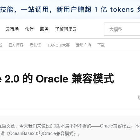
云市场
伙伴
服务
了解阿里云
践
官方博客
考认证
TIANCHI大赛
活动广场
下载
AI 特惠
数据与 API
成为产品伙伴
企业增值服务
最佳实践
价格计算器
AI 场景体
基础软件
产品伙伴合
阿里云认证
市场活动
配置报价
大模型
自助选配和估算价格
新方式
睿译宝，AI翻译排版一步到位
智启 AI 普惠权益
产品生态集成认证中心
企业支持计划
云上春晚
域名与网站
千问官方 MaaS 平台，为开发者和 Agent 而生，新用户赠送 1 亿 + tokens 额度
Qwen Aud
AI Coding
阿里云Maa
2026 阿里云
云服务器 E
为企业打
数据集
Windows
大模型认证
模型
NEW
NEW
e 2.0 的 Oracle 兼容模式
交付可用成果
值低价云产品抢先购
上传文档即自动完成翻译和格式还原
至高享 1亿+免费 tokens，加速 Al 应用落地
提供智能易用的域名与建站服务
智能编程，一键
安全可靠、
产品生态伙伴
专家技术服务
云上奥运之旅
弹性计算合作
阿里云中企出
手机三要素
宝塔 Linux
全部认证
价格优势
有专属领域专家
GLM-5.2：长任务时代开源旗舰模型
阿里云 OPC 创新助力计划
千问大模型
即刻拥有 DeepS
AI 电商营销
对象存储 O
大模型
产品生态伙伴工作台
企业增值服务台
云栖战略参考
云存储合作计
云栖大会
身份实名认证
CentOS
训练营
推动算力普惠，释放技术红利
最高返9万
多领域专家智能体,一键组建 AI 虚拟交付团队
快速构建应用程序和网站，即刻迈出上云第一步
至高百万元 Token 补贴，加速一人公司成长
多元化、高性能、安全可靠的大模型服务
真正可用的 1M 上下文,一次完成代码全链路开发
轻松解锁专属 Dee
从图文生成到
云上的中国
数据库合作计
活动全景
短信
Docker
图片和
站式影视创作平台
Hermes Agent，打造自进化智能体
Token Plan 模型订阅计划
数字证书管理服务（原SSL证书）
5 分钟轻松部署
AI 广告创作
无影云电脑
企业成长
NEW
信息公告
看见新力量
云网络合作计
OCR 文字识别
JAVA
证享300元代金券
可视化编排打通从文字构思到成片全链路闭环
全托管，含MySQL、PostgreSQL、SQL Server、MariaDB多引擎
自主进化，持久记忆，越用越聪明
Qwen3.8-Max 首发尝鲜，限时加量 10 倍，夜间低至2折
实现全站HTTPS，呈现可信的WEB访问
图文、视频一
随时随地安
魔搭 Mode
Kimi-K3
HappyHors
NEW
loud
服务实践
官网公告
金融模力时刻
Salesforce O
版
发票查验
全能环境
Claude Code + GStack 打造工程团队
千问办公，限时限量积分加倍
Qoder
低代码高效构
AI 建站
短信服务
” 的第九篇文章，今天我们来说说2.0版本最不得不提的——Oracle兼容模式。
型
NEW
作计划
Kimi 最新旗舰模型，长程编程与推理利器
让文字生成流
计划
创新中心
魔搭 ModelSc
健康状态
理服务
让AI从“聊天伙伴”进化为能干活的“数字员工”
安装技能 GStack，拥有专属 AI 工程团队
你的AI工作搭子，覆盖日常办公高频场景
面向真实软件的智能体编程平台
0 代码专业建
讲《OceanBase2.0的Oracle兼容模式》。
客户案例
天气预报查询
操作系统
态合作计划