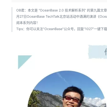
存储
天池大赛
Qwen3.7-Plus
云解析DNS
解决方案免费试用 新老
电子合同
最高领取价值200元试用
能看、能想、能动手的多模
安全
网络与CDN
OB君：本文是 “OceanBase 2.0 技术解析系列” 的第
AI 算法大赛
畅捷通
月27日OceanBase TechTalk北京站活动中酒满的演讲《Oc
大数据开发治理平台 Data
AI 产品 免费试用
网络
安全
云开发大赛
Qwen3-VL-Plus
Tableau 订阅
阅本系列内容！
1亿+ 大模型 tokens 和 
可观测
入门学习赛
Tips：你可以关注"OceanBase"公众号，回复“1027”一键下载
中间件
AI空中课堂在线直播课
云防火墙
140+云产品 免费试用
上云与迁云
云原生的云上边界网络安全
产品新客免费试用，最长1
数据库
生态解决方案
大模型服务
企业出海
大模型ACA认证体验
大数据计算
助力企业全员 AI 认知与能
行业生态解决方案
千问AI平台-Token Plan
政企业务
媒体服务
开发者生态解决方案
企业服务与云通信
千问AI平台-模型体验
AI 开发和 AI 应用解决
在线体验全尺寸、多种模态
域名与网站
Happy 系列大模型
终端用户计算
Serverless
开发工具