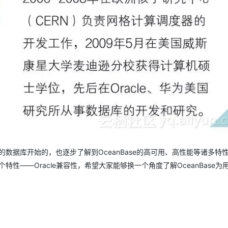
AI 应用
10分钟微调：让0.6B模型媲美235B模
多模态数据信
型
依托云原生高可用架构,实现Dify私有化部署
用1%尺寸在特定领域达到大模型90%以上效果
一个 AI 助手
超强辅助，Bol
即刻拥有 DeepSeek-R1 满血版
在企业官网、通讯软件中为客户提供 AI 客服
多种方案随心选，轻松解锁专属 DeepSeek
统的数据库开始的，也逐步了解到OceanBase的高可用、高性能等诸多特
特性——Oracle兼容性，希望大家能够换一个角度了解OceanBase为