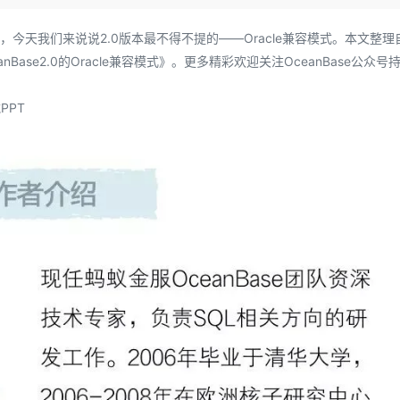
Deepseek-v4-pro
HappyHors
同享
万小智 AI 建站低至 15元/月
Qoder CN
AI 短剧/漫剧
云原生数据库 
快递物流查询
WordPress
成为服务伙
高校合作
点，立即开启云上创新
覆盖公网/内网、递归/权威、移动APP等全场景解析服务
送.CN域名，送备案服务码
基于千问大模型等，支持代码智能生成、研发智能问答
AI助力短剧
态智能体模型
旗舰 MoE 大模型，百万上下文与顶尖推理能力
图生视频，流
九篇文章，今天我们来说说2.0版本最不得不提的——Oracle兼容模式。本文整理
Ubuntu
服务生态伙伴
eanBase2.0的Oracle兼容模式》。更多精彩欢迎关注OceanBase公众号
云工开物
企业应用
Works
Night Plan 支持 Qwen 3.8-Max
云原生大数据计算服务 MaxCompute
AI 办公
容器服务 Kub
NEW
GLM-5.2
Wan2.7-T
Red Hat
30+ 款产品免费体验
Data Agent 驱动的一站式 Data+AI 开发治理平台
夜间 5 折，Qwen/Meoo/TokenPlan 客户专享
面向分析的企业级SaaS模式云数据仓库
AI智能应用
提供一站式管
科研合作
视觉 Coding、空间感知、多模态思考等全面升级
1M上下文，专为长程任务能力而生
ERP
PPT
堂（旗舰版）
SUSE
智能客服
CRM
防护产品
2个月
自动承接线索
建站小程序
OA 办公系统
AI 应用构建
大模型原生
力提升
财税管理
模板建站
Qoder
大模型服务平台百炼-应用模版
HOT
NEW
面向真实软件
个人版上线、团队版降价；千问3.8-Max首发发尝鲜
丰富多元化的应用模版和解决方案
400电话
定制建站
万有无界
大模型服务平台百炼-智能体
方案
广告营销
模板小程序
的模型效果
灵活可视化地构建企业级 Agent
定制小程序
秒悟
人工智能平台 PAI
APP 开发
云端极速 AI 
新一代 AI 视频生成模型，深度适配广告营销等场景
AI Native 的算法工程平台，一站式完成建模、训练、推理服务部署
建站系统