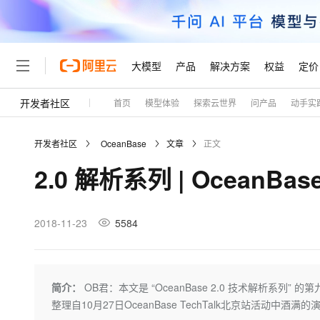
大模型
产品
解决方案
权益
定价
开发者社区
首页
模型体验
探索云世界
问产品
动手实
大模型
产品
解决方案
权益
定价
云市场
伙伴
服务
了解阿里云
精选产品
精选解决方案
普惠上云
产品定价
精选商城
成为销售伙伴
售前咨询
为什么选择阿里云
千问AI平台
开发者社区
OceanBase
文章
正文
了解云产品的定价详情
大模型服务平台百炼
千问办公，解锁你的工作
普惠上云 官方力荐
分销伙伴
在线服务
网站建设
什么是云计算
大
2.0 解析系列 | OceanBas
大模型服务与应用平台
企业级Agent产品，直接
云服务器38元/年起，超
咨询伙伴
多端小程序
技术领先
云上成本管理
售后服务
轻量应用服务器
Agency Agents：拥
官方推荐返现计划
大模型
精选产品
精选解决方案
Salesforce 国际版订阅
稳定可靠
管理和优化成本
推荐新用户得奖励，单订单
销售伙伴合作计划
2018-11-23
5584
自助服务
友盟天域
安全合规
人工智能与机器学习
AI
文本生成
云数据库 RDS
HappyHorse 打造一
云工开物
无影生态合作计划
在线服务
观测云
分析师报告
高校专属算力普惠，学生认
计算
互联网应用开发
Qwen3.8-Max
HOT
Salesforce On Alibaba C
工单服务
Tuya 物联网平台阿里云
研究报告与白皮书
人工智能平台 PAI
快速拥有专属 OpenClaw
简介：
OB君：本文是 “OceanBase 2.0 技术解析系列
大模
Consulting Partner 合
大数据
容器
智能体时代全能旗舰模型
免费试用
短信专区
一站式AI开发、训练和推
整理自10月27日OceanBase TechTalk北京站活动中酒满的演
蓝凌 OA
AI 大模型销售与服务生
现代化应用