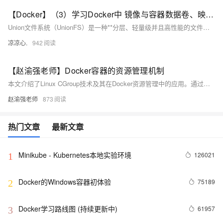
【Docker】（3）学习Docker中 镜像与容器数据卷、映射关系！手把手带你安装 MySql主从同步 和 Redis三主三从集群！并且进行主从切换与扩容操作，还有分析 哈希分区 等知识点！
Union文件系统（UnionFS）是一种**分层、轻量级并且高性能的文件系统**，它支持对文件系统的修改作为一次提交来一层层的叠加，同时可以将不同目录挂载到同一个虚拟文件系统下(unite several directories into a single virtual filesystem) Union 文件系统是 Docker 镜像的基础。 镜像可以通过分层来进行继承，基于基础镜像（没有父镜像），可以制作各种具体的应用镜像。
凉凉心.
942
【赵渝强老师】Docker容器的资源管理机制
本文介绍了Linux CGroup技术及其在Docker资源管理中的应用。通过实例演示了如何利用CGroup限制应用程序的CPU、内存和I/O带宽使用，实现系统资源的精细化控制，帮助理解Docker底层资源限制机制。
赵渝强老师
873
热门文章
最新文章
Minikube - Kubernetes本地实验环境
126021
1
Docker的Windows容器初体验
75189
2
Docker学习路线图 (持续更新中)
61957
3