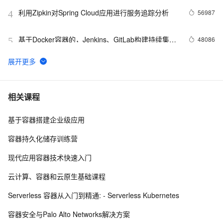
利用Zipkin对Spring Cloud应用进行服务追踪分析
56987
4
基于Docker容器的，Jenkins、GitLab构建持续集成
48086
5
CI
谈谈 Docker Volume 之权限管理（一）
43493
6
容器镜像服务 Docker镜像的基本使用
39009
7
相关课程
基于容器搭建企业级应用
使用阿里云容器服务Jenkins 2.0实现持续集成之
37082
8
Pipeline篇(updated on 2016.12.23)
容器持久化储存训练营
利用Helm简化Kubernetes应用部署
36611
9
现代应用容器技术快速入门
在阿里云容器服务上开发基于Docker的Spring Cloud
31624
10
云计算、容器和云原生基础课程
微服务应用
Serverless 容器从入门到精通: - Serverless Kubernetes
容器安全与Palo Alto Networks解决方案