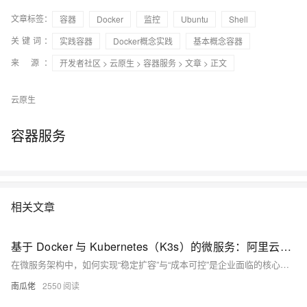
文章标签：
容器
Docker
监控
Ubuntu
Shell
关键词：
实践容器
Docker概念实践
基本概念容器
来 源：
开发者社区
>
云原生
>
容器服务
>
文章
> 正文
云原生
容器服务
相关文章
基于 Docker 与 Kubernetes（K3s）的微服务：阿里云生产环境扩容实践
在微服务架构中，如何实现“稳定扩容”与“成本可控”是企业面临的核心挑战。本文结合 Python FastAPI 微服务实战，详解如何基于阿里云基础设施，利用 Docker 封装服务、K3s 实现容器编排，构建生产级微服务架构。内容涵盖容器构建、集群部署、自动扩缩容、可观测性等关键环节，适配阿里云资源特性与服务生态，助力企业打造低成本、高可靠、易扩展的微服务解决方案。
南瓜佬
2550