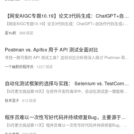
【网安AIGC专题10.19】论文3代码生成：ChatGPT+自协作代码生成+角色扮演（分析员、程序员、测试员）+消融实验、用于MBPP+HumanEval数据集
【网安AIGC专题10.19】论文3代码生成：ChatGPT+自协作代码生成+角色扮演（分析员、程序员、测试员）+消融实验、用于MBPP+HumanEval数据集
是Yu欸
588
Postman vs. Apifox 用于 API 测试全面对比
寻找一款可靠的 API 测试工具？这份对比分析将深入探讨 Postman 和 Apifox 的功能和特性。了解哪款工具最适合您的 API 测试需求。
一个幽默的程序员
1227
自动化测试框架的选择与实践： Selenium vs. TestComplete
【6月更文挑战第18天】在软件开发的海洋中，自动化测试是一艘能够确保产品质量和效率的坚固船只。本文将深入探讨两种流行的自动化测试框架——Selenium和TestComplete，从它们的优势、局限性到适用场景进行对比分析。我们将通过实际案例来揭示如何根据项目需求选择最合适的测试工具，并提供一些实用的实施建议。文章旨在为读者提供清晰的指导，帮助他们在自动化测试的旅程中做出明智的决定。
技术混子
612
程序员难以一次性写好代码并持续修复Bug，主要源于软件的高复杂性、需求不确定性、测试局限性和技术能力限制。
【5月更文挑战第11天】程序员难以一次性写好代码并持续修复Bug，主要源于软件的高复杂性、需求不确定性、测试局限性和技术能力限制。复杂的系统易产生意外问题，需求变化导致初始设计难完备，测试无法覆盖所有情况，而技术更新和个体能力差异也会引入错误。因此，持续调试和优化是保证软件质量的关键步骤。