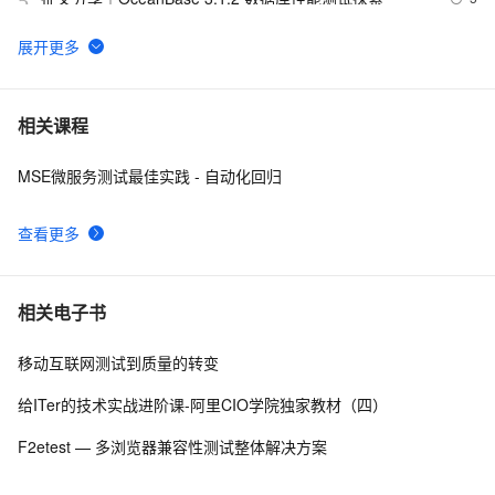
5
Matlab+Qt开发笔记（一）：matlab搭建Qt开发matlib环
2
6
境以及Demo测试
优化IAA广告策略：通过A/B测试和实时反馈提高广告效果
7
7
相关课程
MSE微服务测试最佳实践 - 自动化回归
腾讯START云游戏开启不限量测试，支持MacOS和
4
8
Windows
查看更多
阿里云智能视觉开放平台人脸人体API测试Demo
7
9
.NET Compact Framework下的单元测试
4
10
相关电子书
移动互联网测试到质量的转变
给ITer的技术实战进阶课-阿里CIO学院独家教材（四）
F2etest — 多浏览器兼容性测试整体解决方案