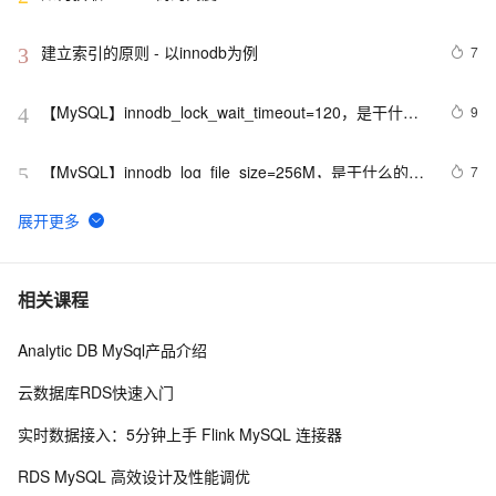
建立索引的原则 - 以innodb为例
7
3
【MySQL】innodb_lock_wait_timeout=120，是干什么
9
4
的？底层原理是什么？
【MySQL】innodb_log_file_size=256M，是干什么的？
7
5
底层原理是什么？
InnoDB重做日志架构和innodb_redo_log_capacity系统
9
6
变量(译文)
MySQL · 引擎特性 · InnoDB 文件系统之文件物理结构
9
7
相关课程
Analytic DB MySql产品介绍
深入探究InnoDB的MVCC快照机制
5
8
云数据库RDS快速入门
在Linux中，mysql的innodb如何定位锁问题？
6
9
实时数据接入：5分钟上手 Flink MySQL 连接器
MySQL的InnoDB引擎：深度解析与应用
3
10
RDS MySQL 高效设计及性能调优