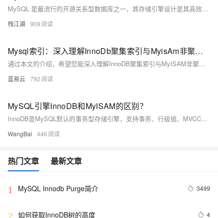
MySQL 是最流行的开源关系型数据库之一，其存储引擎设计是其高效灵活的关键。InnoDB 作为默认存储引擎，支持事务、行级锁和外键约束，适用于高并发读写和数据完整性要求高的场景；而 MyISAM 不支持事务，适合读密集且对事务要求不高的应用。根据不同需求选择合适的存储引擎至关重要，官方推荐大多数场景使用 InnoDB。
栈江湖
909
Mysql索引：深入理解InnoDb聚集索引与MyisAm非聚集索引
通过本文的介绍，希望您能深入理解InnoDB聚集索引与MyISAM非聚集索引的概念、结构和应用场景，从而在实际工作中灵活运用这些知识，优化数据库性能。
蓝易云
792
MySQL引擎InnoDB和MyISAM的区别？
InnoDB是MySQL默认的事务型存储引擎，支持事务、行级锁、MVCC、在线热备份等特性，主索引为聚簇索引，适用于高并发、高可靠性的场景。MyISAM设计简单，支持压缩表、空间索引，但不支持事务和行级锁，适合读多写少、不要求事务的场景。
WangBai
446
热门文章
最新文章
MySQL Innodb Purge简介
3499
1
如何获取InnoDB树的高度
4
2