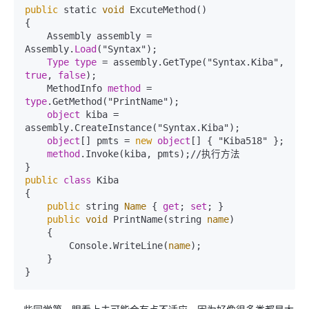
public
 static 
void
 ExcuteMethod()

{

    Assembly assembly = 
Assembly.
Load
("Syntax");

Type
type
 = assembly.GetType("Syntax.Kiba", 
true
, 
false
);

    MethodInfo 
method
 =  
type
.GetMethod("PrintName");

object
 kiba = 
assembly.CreateInstance("Syntax.Kiba");

object
[] pmts = 
new
object
[] { "Kiba518" };

method
.Invoke(kiba, pmts);//执行方法 

public
class
 Kiba

{

public
 string 
Name
 { 
get
; 
set
; }

public
void
 PrintName(string 
name
)

    {

        Console.WriteLine(
name
);

    }

}