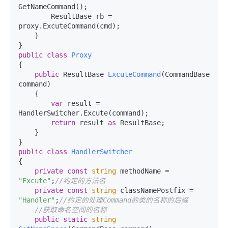
GetNameCommand();

        ResultBase rb = 
proxy.ExcuteCommand(cmd);

    }

public
class
Proxy
{

public
 ResultBase 
ExcuteCommand
(
CommandBase 
command
)
    {

var
 result = 
HandlerSwitcher.Excute(command);

return
 result 
as
 ResultBase;

    }

public
class
HandlerSwitcher
{

private
const
string
 methodName = 
"Excute"
;
//约定的方法名
private
const
string
 classNamePostfix = 
"Handler"
;
//约定的处理Command的类的名称的后缀
//获取命名空间的名称
public
static
string