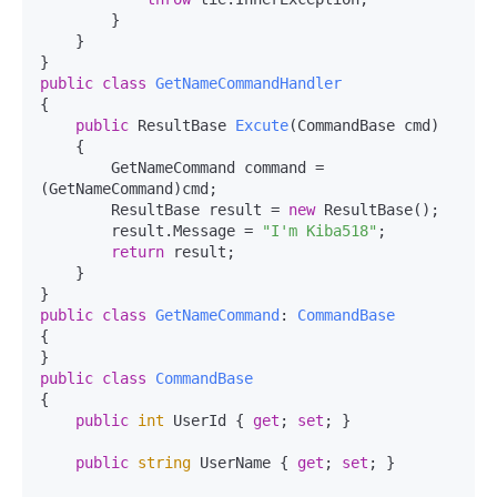
        }

    }

public
class
GetNameCommandHandler
{

public
 ResultBase 
Excute
(
CommandBase cmd
)
    {

        GetNameCommand command = 
(GetNameCommand)cmd;

        ResultBase result = 
new
 ResultBase();

        result.Message = 
"I'm Kiba518"
;

return
 result;

    }

public
class
GetNameCommand
: 
CommandBase
{ 

public
class
CommandBase
{

public
int
 UserId { 
get
; 
set
; }

public
string
 UserName { 
get
; 
set
; }
