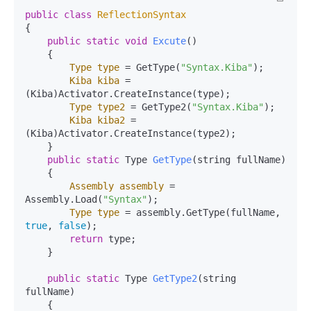
public
class
ReflectionSyntax
{

public
static
void
Excute
()
    {

Type
type
=
 GetType(
"Syntax.Kiba"
);

Kiba
kiba
=
(Kiba)Activator.CreateInstance(type);

Type
type2
=
 GetType2(
"Syntax.Kiba"
);

Kiba
kiba2
=
(Kiba)Activator.CreateInstance(type2);

    }

public
static
 Type 
GetType
(string fullName)
    {

Assembly
assembly
=
Assembly.Load(
"Syntax"
);

Type
type
=
 assembly.GetType(fullName, 
true
, 
false
);

return
 type;

    }

public
static
 Type 
GetType2
(string 
fullName)
    {
