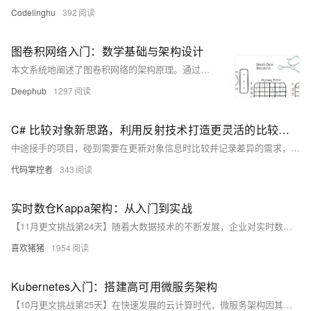
Codelinghu
392
图卷积网络入门：数学基础与架构设计
本文系统地阐述了图卷积网络的架构原理。通过简化数学表述并聚焦于矩阵运算的核心概念，详细解析了GCN的工作机制。
Deephub
1297
C# 比较对象新思路，利用反射技术打造更灵活的比较工具
中途接手的项目，碰到需要在更新对象信息时比较并记录差异的需求，最变态的还有附加要求，怎么办？有没有既能满足需求又能对项目影响最小的方法呢？分享这个我封装的方法，一个利用反射技术打造的更灵活的比较工具
代码掌控者
343
实时数仓Kappa架构：从入门到实战
【11月更文挑战第24天】随着大数据技术的不断发展，企业对实时数据处理和分析的需求日益增长。实时数仓（Real-Time Data Warehouse, RTDW）应运而生，其中Kappa架构作为一种简化的数据处理架构，通过统一的流处理框架，解决了传统Lambda架构中批处理和实时处理的复杂性。本文将深入探讨Kappa架构的历史背景、业务场景、功能点、优缺点、解决的问题以及底层原理，并详细介绍如何使用Java语言快速搭建一套实时数仓。
喜欢猪猪
1954
Kubernetes入门：搭建高可用微服务架构
【10月更文挑战第25天】在快速发展的云计算时代，微服务架构因其灵活性和可扩展性备受青睐。本文通过一个案例分析，展示了如何使用Kubernetes将传统Java Web应用迁移到Kubernetes平台并改造成微服务架构。通过定义Kubernetes服务、创建MySQL的Deployment/RC、改造Web应用以及部署Web应用，最终实现了高可用的微服务架构。Kubernetes不仅提供了服务发现和负载均衡的能力，还通过各种资源管理工具，提升了系统的可扩展性和容错性。