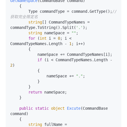
GetNameSpace
(
CommandBase command
)
    {

        Type commandType = command.GetType();
//
获取完全限定名
string
[] CommandTypeNames = 
commandType.ToString().Split(
'.'
);

string
 nameSpace = 
""
;

for
 (
int
 i = 
0
; i < 
CommandTypeNames.Length - 
1
; i++)

        {

            nameSpace += CommandTypeNames[i];

if
 (i < CommandTypeNames.Length - 
2
)

            {

                nameSpace += 
"."
;

            }

        }

return
 nameSpace;

    }

public
static
object
Excute
(
CommandBase 
command
)
    {

string
 fullName = 