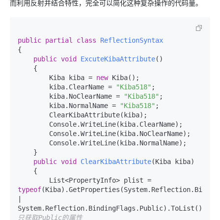
而利用反射并结合特性，完全可以简化这种复杂操作的代码量。
public
partial
class
ReflectionSyntax
{

public
void
ExcuteKibaAttribute
()
    {

        Kiba kiba = 
new
 Kiba();

        kiba.ClearName = 
"Kiba518"
;

        kiba.NoClearName = 
"Kiba518"
;

        kiba.NormalName = 
"Kiba518"
;

        ClearKibaAttribute(kiba);

        Console.WriteLine(kiba.ClearName);

        Console.WriteLine(kiba.NoClearName);

        Console.WriteLine(kiba.NormalName);

    }

public
void
ClearKibaAttribute
(
Kiba kiba
)
    {

        List<PropertyInfo> plist = 
typeof
(Kiba).GetProperties(System.Reflection.Binding
| 
System.Reflection.BindingFlags.Public).ToList();
//
只获取Public的属性