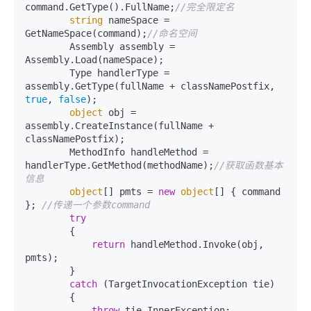
command.GetType().FullName;
//完全限定名
string
 nameSpace = 
GetNameSpace(command);
//命名空间 
        Assembly assembly = 
Assembly.Load(nameSpace);

        Type handlerType = 
assembly.GetType(fullName + classNamePostfix, 
true
, 
false
);

object
 obj = 
assembly.CreateInstance(fullName + 
classNamePostfix);

        MethodInfo handleMethod = 
handlerType.GetMethod(methodName);
//获取函数基本
信息
object
[] pmts = 
new
object
[] { command 
}; 
//传递一个参数command
try
        {

return
 handleMethod.Invoke(obj, 
pmts);

        }

catch
 (TargetInvocationException tie)

        {

throw
 tie.InnerException;
