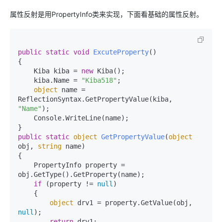
属性反射是用PropertyInfo类来实现，下面看基础的属性反射。
public
static
void
ExcuteProperty
()
{

    Kiba kiba = 
new
 Kiba();

    kiba.Name = 
"Kiba518"
;

object
 name = 
ReflectionSyntax.GetPropertyValue(kiba, 
"Name"
);

    Console.WriteLine(name);

public
static
object
GetPropertyValue
(
object
obj, 
string
 name
)
{

    PropertyInfo property = 
obj.GetType().GetProperty(name);

if
 (property != 
null
)

    {

object
 drv1 = property.GetValue(obj, 
null
);

return
 drv1;
