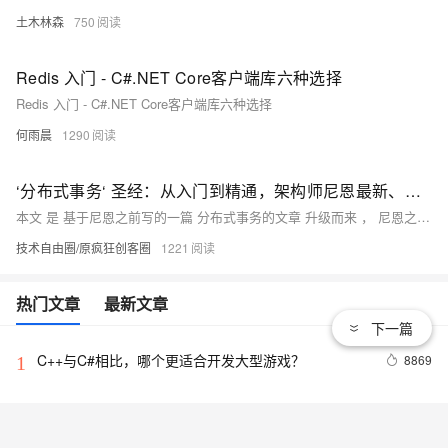
土木林森
750
Redis 入门 - C#.NET Core客户端库六种选择
Redis 入门 - C#.NET Core客户端库六种选择
何雨晨
1290
‘分布式事务‘ 圣经：从入门到精通，架构师尼恩最新、最全详解 (50+图文4万字全面总结 )
本文 是 基于尼恩之前写的一篇 分布式事务的文章 升级而来 ， 尼恩之前写的 分布式事务的文章， 在全网阅读量 100万次以上 ， 被很多培训机构 作为 顶级教程。 此文修改了 老版本的 一个大bug ， 大家不要再看老版本啦。
技术自由圈/原疯狂创客圈
1221
热门文章
最新文章
下一篇
C++与C#相比，哪个更适合开发大型游戏？
8869
1
C#与JAVA线程间同步实现比较
3
2