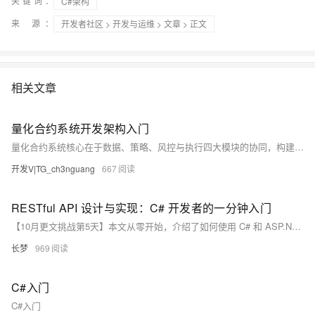
关键词：
C#架构
来 源：
开发者社区
>
开发与运维
>
文章
> 正文
相关文章
量化合约系统开发架构入门
量化合约系统核心在于数据、策略、风控与执行四大模块的协同，构建从数据到决策再到执行的闭环工作流。强调可追溯、可复现与可观测性，避免常见误区如重回测轻验证、忽视数据质量或滞后风控。初学者应以MVP为起点，结合回测框架与实时风控实践，逐步迭代。详见相关入门与实战资料。
开发V|TG_ch3nguang
667
RESTful API 设计与实现：C# 开发者的一分钟入门
【10月更文挑战第5天】本文从零开始，介绍了如何使用 C# 和 ASP.NET Core 设计并实现一个简单的 RESTful API。首先解释了 RESTful API 的概念及其核心原则，然后详细说明了设计 RESTful API 的关键步骤，包括资源识别、URI 设计、HTTP 方法选择、状态码使用和错误处理。最后，通过一个用户管理 API 的示例，演示了如何创建项目、定义模型、实现控制器及运行测试，帮助读者掌握 RESTful API 的开发技巧。
长梦
969
C#入门
C#入门