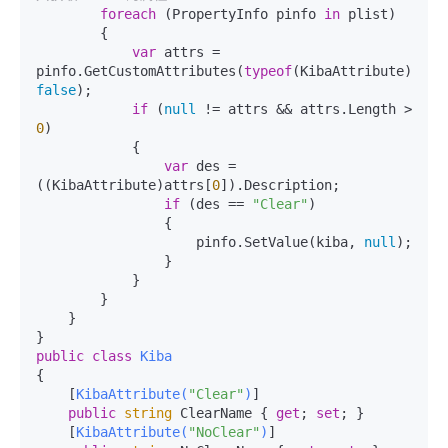
foreach
 (PropertyInfo pinfo 
in
 plist)

        {

var
 attrs = 
pinfo.GetCustomAttributes(
typeof
(KibaAttribute), 
false
);

if
 (
null
 != attrs && attrs.Length > 
0
)

            {

var
 des = 
((KibaAttribute)attrs[
0
]).Description;

if
 (des == 
"Clear"
)

                {

                    pinfo.SetValue(kiba, 
null
);

                }

            }

        }

    }

public
class
Kiba
{

    [
KibaAttribute(
"Clear"
)
]

public
string
 ClearName { 
get
; 
set
; }

    [
KibaAttribute(
"NoClear"
)
]
