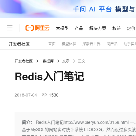
大模型
产品
解决方案
权益
定价
开发者社区
首页
模型体验
探索云世界
问产品
动手实
大模型
产品
解决方案
权益
定价
云市场
伙伴
服务
了解阿里云
精选产品
精选解决方案
普惠上云
产品定价
精选商城
成为销售伙伴
售前咨询
为什么选择阿里云
千问AI平台
开发者社区
数据库
文章
正文
了解云产品的定价详情
大模型服务平台百炼
千问办公，解锁你的工作
普惠上云 官方力荐
分销伙伴
在线服务
网站建设
什么是云计算
大
Redis入门笔记
大模型服务与应用平台
企业级Agent产品，直接
云服务器38元/年起，超
咨询伙伴
多端小程序
技术领先
云上成本管理
售后服务
轻量应用服务器
Agency Agents：拥
官方推荐返现计划
大模型
精选产品
精选解决方案
Salesforce 国际版订阅
稳定可靠
管理和优化成本
推荐新用户得奖励，单订单
销售伙伴合作计划
2018-07-04
1530
自助服务
友盟天域
安全合规
人工智能与机器学习
AI
文本生成
云数据库 RDS
HappyHorse 打造一
云工开物
无影生态合作计划
在线服务
观测云
分析师报告
高校专属算力普惠，学生认
计算
互联网应用开发
Qwen3.8-Max
HOT
Salesforce On Alibaba C
工单服务
Tuya 物联网平台阿里云
研究报告与白皮书
人工智能平台 PAI
快速拥有专属 OpenClaw
简介：
Redis入门笔记http://www.bieryun.com/3156
大模
Consulting Partner 合
大数据
容器
智能体时代全能旗舰模型
免费试用
短信专区
一站式AI开发、训练和推
基于MySQL的网站实时统计系统 LLOOGG，然而没过多久该公司的创
蓝凌 OA
AI 大模型销售与服务生
现代化应用