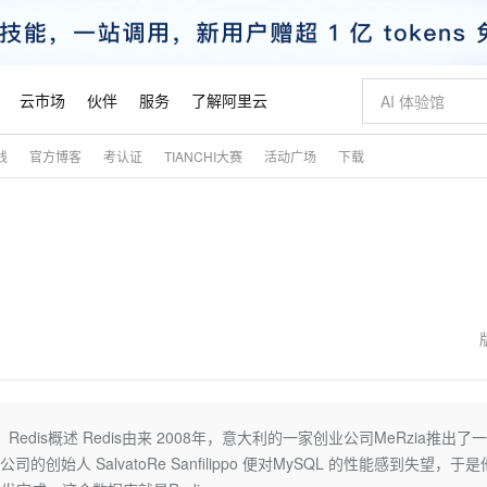
云市场
伙伴
服务
了解阿里云
践
官方博客
考认证
TIANCHI大赛
活动广场
下载
AI 特惠
数据与 API
成为产品伙伴
企业增值服务
最佳实践
价格计算器
AI 场景体
基础软件
产品伙伴合
阿里云认证
市场活动
配置报价
大模型
自助选配和估算价格
新方式
睿译宝，AI翻译排版一步到位
智启 AI 普惠权益
产品生态集成认证中心
企业支持计划
云上春晚
域名与网站
千问官方 MaaS 平台，为开发者和 Agent 而生，新用户赠送 1 亿 + tokens 额度
Qwen Aud
AI Coding
阿里云Maa
2026 阿里云
云服务器 E
为企业打
数据集
Windows
大模型认证
模型
NEW
NEW
交付可用成果
值低价云产品抢先购
上传文档即自动完成翻译和格式还原
至高享 1亿+免费 tokens，加速 Al 应用落地
提供智能易用的域名与建站服务
智能编程，一键
安全可靠、
产品生态伙伴
专家技术服务
云上奥运之旅
弹性计算合作
阿里云中企出
手机三要素
宝塔 Linux
全部认证
价格优势
有专属领域专家
GLM-5.2：长任务时代开源旗舰模型
阿里云 OPC 创新助力计划
千问大模型
即刻拥有 DeepS
AI 电商营销
对象存储 O
大模型
产品生态伙伴工作台
企业增值服务台
云栖战略参考
云存储合作计
云栖大会
身份实名认证
CentOS
训练营
推动算力普惠，释放技术红利
最高返9万
多领域专家智能体,一键组建 AI 虚拟交付团队
快速构建应用程序和网站，即刻迈出上云第一步
至高百万元 Token 补贴，加速一人公司成长
多元化、高性能、安全可靠的大模型服务
真正可用的 1M 上下文,一次完成代码全链路开发
轻松解锁专属 Dee
从图文生成到
云上的中国
数据库合作计
活动全景
短信
Docker
图片和
站式影视创作平台
Hermes Agent，打造自进化智能体
Token Plan 模型订阅计划
数字证书管理服务（原SSL证书）
5 分钟轻松部署
AI 广告创作
无影云电脑
企业成长
NEW
信息公告
看见新力量
云网络合作计
OCR 文字识别
JAVA
证享300元代金券
可视化编排打通从文字构思到成片全链路闭环
全托管，含MySQL、PostgreSQL、SQL Server、MariaDB多引擎
自主进化，持久记忆，越用越聪明
Qwen3.8-Max 首发尝鲜，限时加量 10 倍，夜间低至2折
实现全站HTTPS，呈现可信的WEB访问
图文、视频一
随时随地安
魔搭 Mode
Kimi-K3
HappyHors
NEW
loud
服务实践
官网公告
金融模力时刻
Salesforce O
版
发票查验
全能环境
Claude Code + GStack 打造工程团队
千问办公，限时限量积分加倍
Qoder
低代码高效构
AI 建站
短信服务
.html 一、Redis概述 Redis由来 2008年，意大利的一家创业公司MeRzia推出了
型
NEW
作计划
Kimi 最新旗舰模型，长程编程与推理利器
让文字生成流
计划
创新中心
魔搭 ModelSc
健康状态
理服务
让AI从“聊天伙伴”进化为能干活的“数字员工”
安装技能 GStack，拥有专属 AI 工程团队
你的AI工作搭子，覆盖日常办公高频场景
面向真实软件的智能体编程平台
0 代码专业建
始人 SalvatoRe Sanfilippo 便对MySQL 的性能感到失望，于
客户案例
天气预报查询
操作系统
态合作计划