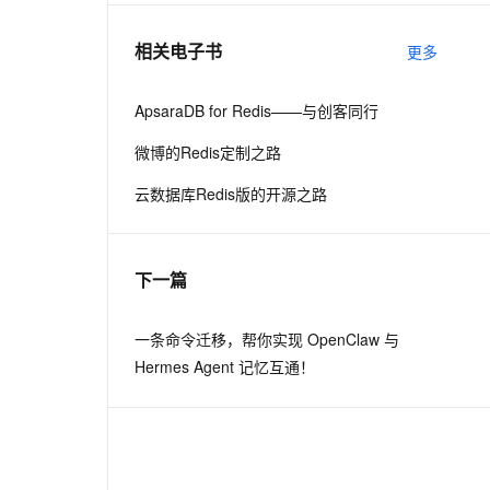
相关电子书
更多
息提取
与 AI 智能体进行实时音视频通话
从文本、图片、视频中提取结构化的属性信息
构建支持视频理解的 AI 音视频实时通话应用
ApsaraDB for Redis——与创客同行
t.diy 一步搞定创意建站
构建大模型应用的安全防护体系
微博的Redis定制之路
通过自然语言交互简化开发流程,全栈开发支持
通过阿里云安全产品对 AI 应用进行安全防护
云数据库Redis版的开源之路
下一篇
一条命令迁移，帮你实现 OpenClaw 与
Hermes Agent 记忆互通！