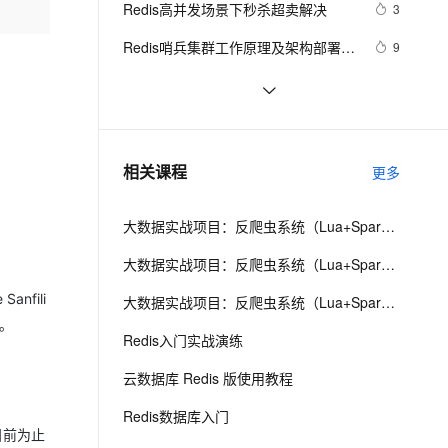
安全
Redis高并发场景下秒杀超卖解决
我要投诉
e-1.1-I2V
Cosyvoice-V3-Flash
3
PolarDB
上云场景组合购
Milvus 弹性伸缩功能新增节
量，实现分布式锁
伴
漫剧创作，剧本、分镜、视频高效生成
100%兼容MySQL、PostgreSQL，兼容Oracle，支持集中和分布式
覆盖90%+业务场景，专享组合折扣价
点支持范围
畅自然，细节丰富
高表现力语音合成大模型，语音克隆听感自然
VPN
Redis哨兵集群工作原理及架构部署
9
（八）
ernetes 版 ACK
云聚AI 严选权益
AI 原生数据库服务发布
SSL 证书
缓存工厂之Redis缓存
11
2V
Fun-ASR
，一键激活高效办公新体验
理容器应用的 K8s 服务
精选AI产品，从模型到应用全链提效
Agent 数据网关
文戏情感细腻自然，动作戏激烈拳拳到肉，实现更强表演能力
支持中英文自由切换，具备更强的噪声鲁棒性
堡垒机
云数据库 Redis清除数据的步骤
3
AI 用量加速计划
云原生数据库 PolarDB
防火墙
、识别商机，让客服更高效、服务更出色。
探索Redis发布订阅与消息队列：构建
新老同享，达量后返
Agentic Database 发布
5
相关课程
更多
实时消息通信系统
主机安全
应用
大数据实战项目：反爬虫系统（Lua+Spark+Redis+Hadoop框架搭建）第一阶段
千问办公
NEW
AI 应用及服务市场
的智能体编程平台
一站式AI生产力平台
大数据实战项目：反爬虫系统（Lua+Spark+Redis+Hadoop框架搭建）第二阶段
AI 应用
伶鹊
nfili
大数据实战项目：反爬虫系统（Lua+Spark+Redis+Hadoop框架搭建）第三阶段
企业级人与Agent协作平台，接入和调度多个数字员工
智能客服平台，对话机器人、对话分析、智能外呼
大模型
s。
Redis入门实战演练
大模型服务平台百炼 - 全妙
自然语言处理
云数据库 Redis 版使用教程
应用创作平台
多模态内容创作工具，已接入 DeepSeek
数据标注
Redis数据库入门
机器学习
目前为止