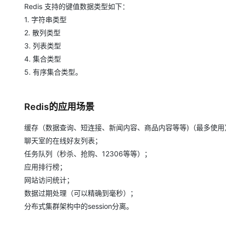
大模型解决方案
Redis 支持的键值数据类型如下：
1. 字符串类型
迁移与运维管理
快速部署 Dify，高效搭建 
2. 散列类型
专有云
3. 列表类型
10 分钟在聊天系统中增加
4. 集合类型
5. 有序集合类型。
Redis的应用场景
缓存（数据查询、短连接、新闻内容、商品内容等等)（最多使用
聊天室的在线好友列表；
任务队列（秒杀、抢购、12306等等）；
应用排行榜；
网站访问统计；
数据过期处理（可以精确到毫秒）；
分布式集群架构中的session分离。