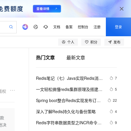
文档
备案
控制台
注册
登录
个人
积分
发布
验
作计划
器
AI 活动
专业服务
服务伙伴合作计划
开发者社区
加入我们
产品动态
服务平台百炼
阿里云 OPC 创新助力计划
热门文章
最新文章
一站式生成采购清单，支持单品或批量购买
io：打造专属 AI 语音助手
S产品伙伴计划（繁花）
峰会
CS
造的大模型服务与应用开发平台
一句话生成原生可编辑精美 PPT 文稿
AI 生产力先锋
Al MaaS 服务伙伴赋能合作
域名
博文
Careers
至高可申请百万元
Qwen3.8-Max 模型上线
开启高性价比 AI 编程新体验
弹性可伸缩的云计算服务
Qwen-Audio-3.0-Realtime 端到端实时语音角色扮演
输入一句话想法, 轻松生成专业的 PPT
先锋实践拓展 AI 生产力的边界
Token 补贴，五大权
计划
海大会
伙伴信用分合作计划
商标
问答
社会招聘
Redis笔记（七）Java实现Redis消息
7
益加速 OPC 成功
eek-V4-Pro
SS
一键部署幻兽帕鲁游戏服务器
飞天发布时刻
HOT
Open Search 向量检索版支
划
备案
电子书
校园招聘
队列
pSeek-V4-Pro
视频创作，一键激活电商全链路生产力
稳定、安全、高性价比、高性能的云存储服务
一键购买专属联机服务器，轻松开启游戏
所见，即是所愿
持视频检索 Pipeline 功能
更多支持
一文轻松搞懂redis集群原理及搭建与
5
版权
划
公司注册
镜像站
视频生成
语音识别与合成
使用
专属 QwenPaw
漫剧工坊：一站式动画创作平台
AI 实训营
HOT
应用身份服务 (IDaaS)
Spring boot整合Redis实现发布订阅
22
合作伙伴培训与认证
划
上云迁移
站生成，高效打造优质广告素材
全接入的云上超级电脑
从聊天伙伴进化为能主动干活的本地数字员工
快速生产连贯的高质量长漫剧
从基础到进阶，Agent 创客手把手教你
OpenClaw 管理能力上线
（超详细）
lScope
我要反馈
e-1.1-T2V
Qwen3-TTS-Flash
深入了解Redis持久化与备份策略
4
查询合作伙伴
n Alibaba Cloud ISV 合作
代维服务
建企业门户网站
10 分钟搭建微信、支付宝小程序
一款
MaxCompute MaxFrame 提
畅细腻的高质量视频
离线语音合成大模型，多语言方言自适应，低延迟高稳定
创新加速
Redis字符串数据类型之INCR命令，
ope
登录合作伙伴管理后台
9
我要建议
站，无忧落地极速上线
以可视化方式快速构建移动和 PC 门户网站
国内短信简单易用，安全可靠，秒级触达，全球覆盖200+国家和地区。
高效部署网站，快速应用到小程序
供自动弹性内存功能
是他决
通常用于统计网站访问量，文章访问