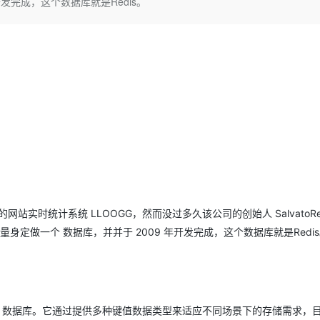
开发完成，这个数据库就是Redis。
Deepseek-v4-pro
HappyHors
同享
万小智 AI 建站低至 15元/月
Qoder CN
AI 短剧/漫剧
云原生数据库 
快递物流查询
WordPress
成为服务伙
高校合作
点，立即开启云上创新
覆盖公网/内网、递归/权威、移动APP等全场景解析服务
送.CN域名，送备案服务码
基于千问大模型等，支持代码智能生成、研发智能问答
AI助力短剧
态智能体模型
旗舰 MoE 大模型，百万上下文与顶尖推理能力
图生视频，流
Ubuntu
服务生态伙伴
云工开物
企业应用
Works
Night Plan 支持 Qwen 3.8-Max
云原生大数据计算服务 MaxCompute
AI 办公
容器服务 Kub
NEW
GLM-5.2
Wan2.7-T
Red Hat
30+ 款产品免费体验
Data Agent 驱动的一站式 Data+AI 开发治理平台
夜间 5 折，Qwen/Meoo/TokenPlan 客户专享
面向分析的企业级SaaS模式云数据仓库
AI智能应用
提供一站式管
科研合作
视觉 Coding、空间感知、多模态思考等全面升级
1M上下文，专为长程任务能力而生
ERP
堂（旗舰版）
SUSE
智能客服
CRM
防护产品
2个月
自动承接线索
建站小程序
OA 办公系统
AI 应用构建
大模型原生
力提升
财税管理
模板建站
Qoder
大模型服务平台百炼-应用模版
HOT
NEW
面向真实软件
个人版上线、团队版降价；千问3.8-Max首发发尝鲜
丰富多元化的应用模版和解决方案
400电话
定制建站
万有无界
大模型服务平台百炼-智能体
方案
广告营销
模板小程序
站实时统计系统 LLOOGG，然而没过多久该公司的创始人 SalvatoRe Sa
的模型效果
灵活可视化地构建企业级 Agent
G 量身定做一个 数据库，并并于 2009 年开发完成，这个数据库就是Redi
定制小程序
秒悟
人工智能平台 PAI
APP 开发
云端极速 AI 
新一代 AI 视频生成模型，深度适配广告营销等场景
AI Native 的算法工程平台，一站式完成建模、训练、推理服务部署
建站系统
value）数据库。它通过提供多种键值数据类型来适应不同场景下的存储需求，