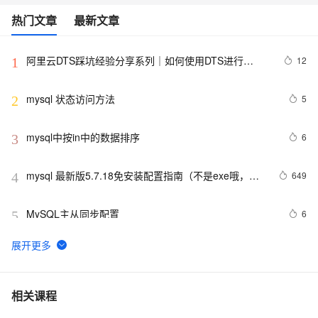
热门文章
最新文章
阿里云DTS踩坑经验分享系列｜如何使用DTS进行
12
1
MySQL->ClickHouse同步
mysql 状态访问方法
5
2
mysql中按in中的数据排序
6
3
mysql 最新版5.7.18免安装配置指南（不是exe哦，下
649
4
载完后没有data目录）
MySQL主从同步配置
6
5
【阿里云新品发布·周刊】第11期：云数据库 MySQL 
438
6
8.0 重磅发布，更适合企业使用场景的RDS数据库
PostgreSQL\MySQL比较
3
7
相关课程