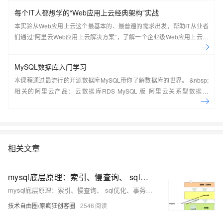
每个IT人都想学的“Web应用上云经典架构”实战
本实验从Web应用上云这个最基本的、最普遍的需求出发，帮助IT从业者
们通过“阿里云Web应用上云解决方案”，了解一个企业级Web应用上云的
常见架构，了解如何构建一个高可用、可扩展的企业级应用架构。
MySQL数据库入门学习
本课程通过最流行的开源数据库MySQL带你了解数据库的世界。 &nbsp;
相关的阿里云产品：云数据库RDS MySQL 版 阿里云关系型数据库
RDS（Relational Database Service）是一种稳定可靠、可弹性伸缩的在
线数据库服务，提供容灾、备份、恢复、迁移等方面的全套解决方案，彻
底解决数据库运维的烦恼。 了解产品详
情:&nbsp;https://www.aliyun.com/product/rds/mysql&nbsp;
相关文章
mysql底层原理：索引、慢查询、 sql优化、事务、隔离级别、MVCC、redolog、undolog（图解+秒懂+史上最全）
mysql底层原理：索引、慢查询、 sql优化、事务、隔离级别、MVCC、redolog、undolog（图解+秒懂+史上最全）
技术自由圈/原疯狂创客圈
2546