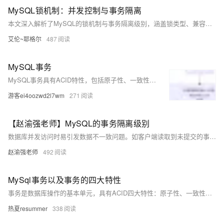
MySQL锁机制：并发控制与事务隔离
本文深入解析了MySQL的锁机制与事务隔离级别，涵盖锁类型、兼容性、死锁处理及性能优化策略，助你掌握高并发场景下的数据库并发控制核心技巧。
艾伦~耶格尔
487
MySQL事务
MySQL事务具有ACID特性，包括原子性、一致性、隔离性和持久性。其默认隔离级别为可重复读，通过MVCC和间隙锁解决幻读问题，确保事务间数据的一致性和并发性。
游客ei4oozwd2l7wm
271
【赵渝强老师】MySQL的事务隔离级别
数据库并发访问时易引发数据不一致问题。如客户端读取到未提交的事务数据，可能导致“脏读”。MySQL通过四种事务隔离级别（读未提交、读已提交、可重复读、可序列化）控制并发行为，默认为“可重复读”，以平衡性能与数据一致性。
赵渝强老师
492
MySql事务以及事务的四大特性
事务是数据库操作的基本单元，具有ACID四大特性：原子性、一致性、隔离性、持久性。它确保数据的正确性与完整性。并发事务可能引发脏读、不可重复读、幻读等问题，数据库通过不同隔离级别（如读未提交、读已提交、可重复读、串行化）加以解决。MySQL默认使用可重复读级别。高隔离级别虽能更好处理并发问题，但会降低性能。
热夏resummer
338