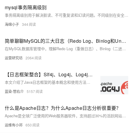
mysql事务隔离级别
事务隔离级别用于解决脏读、不可重复读和幻读问题。不同级别在安全与性能间权衡，如SERIALIZABLE最安全但性能差，READ_UNCOMMITTED性能高但易导致数据不一致。了解各级别特性有助于合理选择以平衡并发性与数据一致性需求。
海绵小子
344
简单聊聊MySQL的三大日志（Redo Log、Binlog和Undo Log）各有什么区别
在MySQL数据库管理中，理解Redo Log（重做日志）、Binlog（二进制日志）和Undo Log（回滚日志）至关重要。Redo Log确保数据持久性和崩溃恢复；Binlog用于主从复制和数据恢复，记录逻辑操作；Undo Log支持事务的原子性和隔离性，实现回滚与MVCC。三者协同工作，保障事务ACID特性。文章还详细解析了日志写入流程及可能的异常情况，帮助深入理解数据库日志机制。
运营研究坊
2064
【日志框架整合】Slf4j、Log4j、Log4j2、Logback配置模板
本文介绍了Java日志框架的基本概念和使用方法，重点讨论了SLF4J、Log4j、Logback和Log4j2之间的关系及其性能对比。SLF4J作为一个日志抽象层，允许开发者使用统一的日志接口，而Log4j、Logback和Log4j2则是具体的日志实现框架。Log4j2在性能上优于Logback，推荐在新项目中使用。文章还详细说明了如何在Spring Boot项目中配置Log4j2和Logback，以及如何使用Lombok简化日志记录。最后，提供了一些日志配置的最佳实践，包括滚动日志、统一日志格式和提高日志性能的方法。
蓝染-惣右介
5157
什么是Apache日志？为什么Apache日志分析很重要？
Apache是全球广泛使用的Web服务器软件，支持超过30%的活跃网站。它通过接收和处理HTTP请求，与后端服务器通信，返回响应并记录日志，确保网页请求的快速准确处理。Apache日志分为访问日志和错误日志，对提升用户体验、保障安全及优化性能至关重要。EventLog Analyzer等工具可有效管理和分析这些日志，增强Web服务的安全性和可靠性。
运维有小邓
650