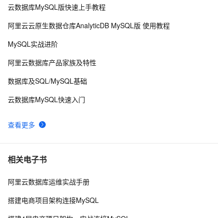
云数据库MySQL版快速上手教程
Mysql笔记--常用命令
3
8
阿里云云原生数据仓库AnalyticDB MySQL版 使用教程
Java必学MySQL数据库应用场景
4
9
MySQL实战进阶
mysql预处理语句
478
10
阿里云数据库产品家族及特性
数据库及SQL/MySQL基础
云数据库MySQL快速入门
查看更多
相关电子书
阿里云数据库运维实战手册
搭建电商项目架构连接MySQL