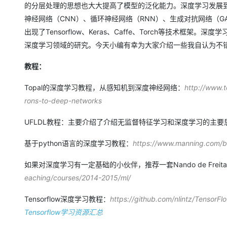
大模型解决方案
的分层处理的思想也大大提高了模型的泛化能力。深度学习发展
神经网络（CNN）、循环神经网络（RNN）、生成对抗网络（
迁移与运维管理
快速部署 Dify，高效搭建 
出现了Tensorflow、Keras、Caffe、Torch等技术
专有云
深度学习领域的研究。今天小编有幸为大家介绍一些我自认为不
10 分钟在聊天系统中增加
教程：
Topal的深度学习教程，从感知机到深度神经网络：
http://www.t
rons-to-deep-networks
UFLDL教程：主要介绍了介绍无监督特征学习和深度学习的主要
基于python语言的深度学习教程：
https://www.manning.com/b
如果对深度学习有一定基础的小伙伴，推荐一套Nando de Fr
eaching/courses/2014-2015/ml/
Tensorflow深度学习教程：
https://github.com/nlintz/TensorFlo
Tensorflow学习资源汇总