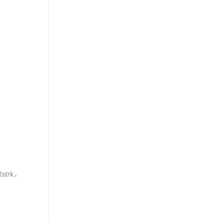
strk
，