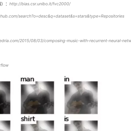
赛）：
http://bias.csr.unibo.it/fvc2000/
github.com/search?o=desc&q=dataset&s=stars&type=Repositories
edria.com/2015/08/03/composing-music-with-recurrent-neural-netw
rflow