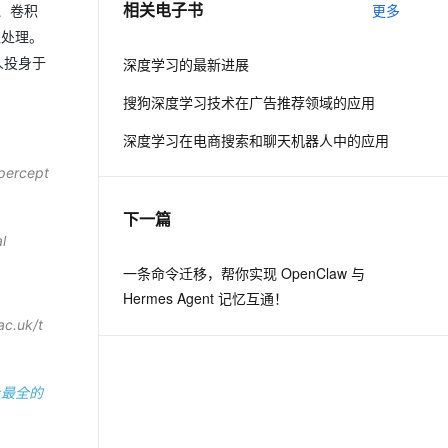
相关电子书
更多
、卷积
像处理。
息提取
与 AI 智能体进行实时音视频通话
人投身于
深度学习的最新进展
从文本、图片、视频中提取结构化的属性信息
构建支持视频理解的 AI 音视频实时通话应用
搜狗深度学习技术在广告推荐领域的应用
t.diy 一步搞定创意建站
构建大模型应用的安全防护体系
通过自然语言交互简化开发流程,全栈开发支持
通过阿里云安全产品对 AI 应用进行安全防护
深度学习在电商搜索和聊天机器人中的应用
-percept
下一篇
l
一条命令迁移，帮你实现 OpenClaw 与
Hermes Agent 记忆互通！
ac.uk/t
上最全的