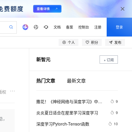
文档
备案
控制台
注册
登录
个人
积分
发布
验
作计划
器
AI 活动
专业服务
服务伙伴合作计划
开发者社区
加入我们
产品动态
服务平台百炼
阿里云 OPC 创新助力计划
新智元
一站式生成采购清单，支持单品或批量购买
+ 订阅
io：打造专属 AI 语音助手
S产品伙伴计划（繁花）
峰会
CS
造的大模型服务与应用开发平台
一句话生成原生可编辑精美 PPT 文稿
AI 生产力先锋
Al MaaS 服务伙伴赋能合作
域名
博文
Careers
至高可申请百万元
Qwen3.8-Max 模型上线
开启高性价比 AI 编程新体验
弹性可伸缩的云计算服务
Qwen-Audio-3.0-Realtime 端到端实时语音角色扮演
输入一句话想法, 轻松生成专业的 PPT
先锋实践拓展 AI 生产力的边界
Token 补贴，五大权
计划
海大会
伙伴信用分合作计划
商标
问答
社会招聘
热门文章
最新文章
益加速 OPC 成功
eek-V4-Pro
SS
一键部署幻兽帕鲁游戏服务器
飞天发布时刻
HOT
Open Search 向量检索版支
划
备案
电子书
校园招聘
pSeek-V4-Pro
视频创作，一键激活电商全链路生产力
稳定、安全、高性价比、高性能的云存储服务
一键购买专属联机服务器，轻松开启游戏
所见，即是所愿
持视频检索 Pipeline 功能
更多支持
版权
划
公司注册
镜像站
视频生成
语音识别与合成
专属 QwenPaw
漫剧工坊：一站式动画创作平台
AI 实训营
HOT
应用身份服务 (IDaaS)
撒花！《神经网络与深度学习》中文
9
合作伙伴培训与认证
划
上云迁移
站生成，高效打造优质广告素材
全接入的云上超级电脑
从聊天伙伴进化为能主动干活的本地数字员工
快速生产连贯的高质量长漫剧
从基础到进阶，Agent 创客手把手教你
OpenClaw 管理能力上线
教程正式开源！全书 pdf、ppt 和代码
lScope
我要反馈
e-1.1-T2V
Qwen3-TTS-Flash
炎炎夏日适合在屋里学习深度学习
9
查询合作伙伴
一同放出
n Alibaba Cloud ISV 合作
代维服务
建企业门户网站
10 分钟搭建微信、支付宝小程序
总，
MaxCompute MaxFrame 提
畅细腻的高质量视频
离线语音合成大模型，多语言方言自适应，低延迟高稳定
创新加速
ope
深度学习Pytorch-Tensor函数
登录合作伙伴管理后台
我要建议
10
站，无忧落地极速上线
以可视化方式快速构建移动和 PC 门户网站
国内短信简单易用，安全可靠，秒级触达，全球覆盖200+国家和地区。
高效部署网站，快速应用到小程序
供自动弹性内存功能