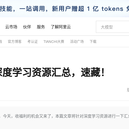
云市场
伙伴
服务
了解阿里云
践
官方博客
考认证
TIANCHI大赛
活动广场
下载
AI 特惠
数据与 API
成为产品伙伴
企业增值服务
最佳实践
价格计算器
AI 场景体
基础软件
产品伙伴合
阿里云认证
市场活动
配置报价
大模型
自助选配和估算价格
新方式
睿译宝，AI翻译排版一步到位
智启 AI 普惠权益
产品生态集成认证中心
企业支持计划
云上春晚
域名与网站
千问官方 MaaS 平台，为开发者和 Agent 而生，新用户赠送 1 亿 + tokens 额度
Qwen Aud
AI Coding
阿里云Maa
2026 阿里云
云服务器 E
为企业打
数据集
Windows
大模型认证
模型
NEW
NEW
深度学习资源汇总，速藏！
交付可用成果
值低价云产品抢先购
上传文档即自动完成翻译和格式还原
至高享 1亿+免费 tokens，加速 Al 应用落地
提供智能易用的域名与建站服务
智能编程，一键
安全可靠、
产品生态伙伴
专家技术服务
云上奥运之旅
弹性计算合作
阿里云中企出
手机三要素
宝塔 Linux
全部认证
价格优势
有专属领域专家
GLM-5.2：长任务时代开源旗舰模型
阿里云 OPC 创新助力计划
千问大模型
即刻拥有 DeepS
AI 电商营销
对象存储 O
大模型
产品生态伙伴工作台
企业增值服务台
云栖战略参考
云存储合作计
云栖大会
身份实名认证
CentOS
训练营
推动算力普惠，释放技术红利
最高返9万
多领域专家智能体,一键组建 AI 虚拟交付团队
快速构建应用程序和网站，即刻迈出上云第一步
至高百万元 Token 补贴，加速一人公司成长
多元化、高性能、安全可靠的大模型服务
真正可用的 1M 上下文,一次完成代码全链路开发
轻松解锁专属 Dee
从图文生成到
云上的中国
数据库合作计
活动全景
短信
Docker
图片和
站式影视创作平台
Hermes Agent，打造自进化智能体
Token Plan 模型订阅计划
数字证书管理服务（原SSL证书）
5 分钟轻松部署
AI 广告创作
无影云电脑
企业成长
NEW
信息公告
看见新力量
云网络合作计
OCR 文字识别
JAVA
证享300元代金券
可视化编排打通从文字构思到成片全链路闭环
全托管，含MySQL、PostgreSQL、SQL Server、MariaDB多引擎
自主进化，持久记忆，越用越聪明
Qwen3.8-Max 首发尝鲜，限时加量 10 倍，夜间低至2折
实现全站HTTPS，呈现可信的WEB访问
图文、视频一
随时随地安
魔搭 Mode
Kimi-K3
HappyHors
NEW
loud
服务实践
官网公告
金融模力时刻
Salesforce O
版
发票查验
全能环境
Claude Code + GStack 打造工程团队
千问办公，限时限量积分加倍
Qoder
低代码高效构
AI 建站
短信服务
货文章，今天，收福利的机会又来了，本篇文章将针对深度学习资源进行一下汇
型
NEW
作计划
Kimi 最新旗舰模型，长程编程与推理利器
让文字生成流
计划
创新中心
魔搭 ModelSc
健康状态
理服务
让AI从“聊天伙伴”进化为能干活的“数字员工”
安装技能 GStack，拥有专属 AI 工程团队
你的AI工作搭子，覆盖日常办公高频场景
面向真实软件的智能体编程平台
0 代码专业建
客户案例
天气预报查询
操作系统
态合作计划