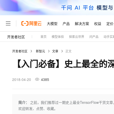
大模型
产品
解决方案
权益
定价
开发者社区
首页
模型体验
探索云世界
问产品
动手实
大模型
产品
解决方案
权益
定价
云市场
伙伴
服务
了解阿里云
精选产品
精选解决方案
普惠上云
产品定价
精选商城
成为销售伙伴
售前咨询
为什么选择阿里云
千问AI平台
开发者社区
新智元
文章
正文
了解云产品的定价详情
大模型服务平台百炼
千问办公，解锁你的工作
普惠上云 官方力荐
分销伙伴
在线服务
网站建设
什么是云计算
大
【入门必备】史上最全的
大模型服务与应用平台
企业级Agent产品，直接
云服务器38元/年起，超
咨询伙伴
多端小程序
技术领先
云上成本管理
售后服务
轻量应用服务器
Agency Agents：拥
官方推荐返现计划
大模型
精选产品
精选解决方案
Salesforce 国际版订阅
稳定可靠
管理和优化成本
推荐新用户得奖励，单订单
销售伙伴合作计划
2018-04-20
4385
自助服务
友盟天域
安全合规
人工智能与机器学习
AI
文本生成
云数据库 RDS
HappyHorse 打造一
云工开物
无影生态合作计划
在线服务
观测云
分析师报告
高校专属算力普惠，学生认
计算
互联网应用开发
Qwen3.8-Max
HOT
Salesforce On Alibaba C
工单服务
Tuya 物联网平台阿里云
研究报告与白皮书
人工智能平台 PAI
快速拥有专属 OpenClaw
简介：
之前，我们推荐过一期史上最全TensorFlow干
大模
Consulting Partner 合
大数据
容器
智能体时代全能旗舰模型
免费试用
短信专区
一站式AI开发、训练和推
欢迎转发、点赞、收藏。
蓝凌 OA
AI 大模型销售与服务生
现代化应用