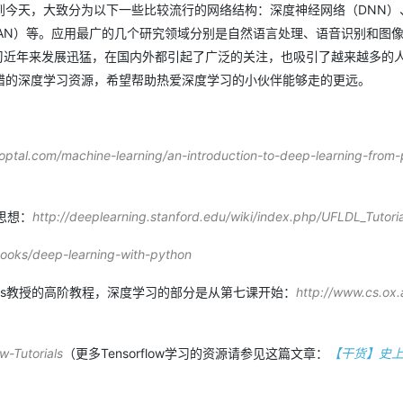
到今天，大致分为以下一些比较流行的网络结构：深度神经网络（DNN）
GAN）等。应用最广的几个研究领域分别是自然语言处理、语音识别和图
AI 应用
10分钟微调：让0.6B模型媲美235B模
多模态数据信
框架。深度学习近年来发展迅猛，在国内外都引起了广泛的关注，也吸引了越来越多的
型
依托云原生高可用架构,实现Dify私有化部署
错的深度学习资源，希望帮助热爱深度学习的小伙伴能够走的更远。
用1%尺寸在特定领域达到大模型90%以上效果
一个 AI 助手
超强辅助，Bol
即刻拥有 DeepSeek-R1 满血版
在企业官网、通讯软件中为客户提供 AI 客服
多种方案随心选，轻松解锁专属 DeepSeek
optal.com/machine-learning/an-introduction-to-deep-learning-from
思想：
http://deeplearning.stanford.edu/wiki/index.php/UFLDL_Tutoria
ooks/deep-learning-with-python
eitas教授的高阶教程，深度学习的部分是从第七课开始：
http://www.cs.ox.
w-Tutorials
（更多Tensorflow学习的资源请参见这篇文章：
【干货】史