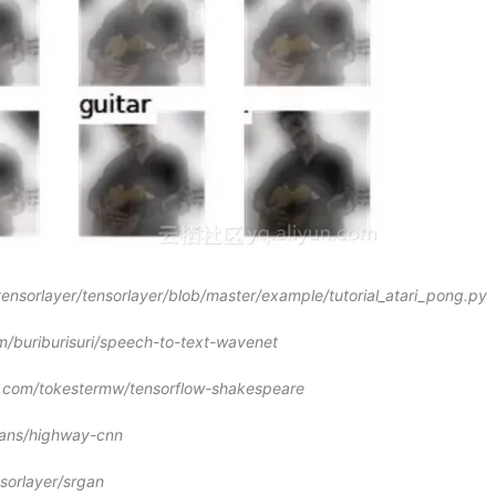
tensorlayer/tensorlayer/blob/master/example/tutorial_atari_pong.py
om/buriburisuri/speech-to-text-wavenet
b.com/tokestermw/tensorflow-shakespeare
ians/highway-cnn
sorlayer/srgan