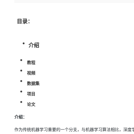
存储
天池大赛
Qwen3.7-Plus
云解析DNS
解决方案免费试用 新老
电子合同
最高领取价值200元试用
能看、能想、能动手的多模
安全
网络与CDN
AI 算法大赛
畅捷通
目录：
大数据开发治理平台 Data
AI 产品 免费试用
网络
安全
云开发大赛
Qwen3-VL-Plus
Tableau 订阅
1亿+ 大模型 tokens 和 
可观测
入门学习赛
中间件
AI空中课堂在线直播课
云防火墙
140+云产品 免费试用
介绍
上云与迁云
云原生的云上边界网络安全
产品新客免费试用，最长1
数据库
生态解决方案
大模型服务
企业出海
大模型ACA认证体验
大数据计算
教程
助力企业全员 AI 认知与能
行业生态解决方案
千问AI平台-Token Plan
政企业务
视频
媒体服务
开发者生态解决方案
数据集
企业服务与云通信
千问AI平台-模型体验
AI 开发和 AI 应用解决
项目
在线体验全尺寸、多种模态
域名与网站
论文
Happy 系列大模型
终端用户计算
介绍：
Serverless
作为传统机器学习重要的一个分支，与机器学习算法相比，深度
开发工具