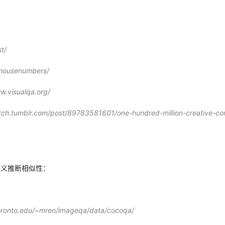
t/
u/housenumbers/
w.visualqa.org/
arch.tumblr.com/post/89783581601/one-hundred-million-creative-
行语义推断相似性：
toronto.edu/~mren/imageqa/data/cocoqa/