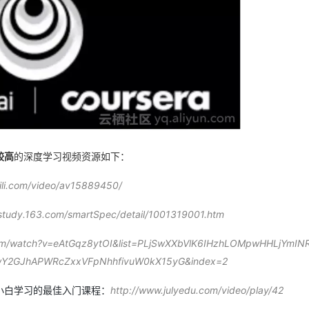
较高
的深度学习视频资源如下：
bili.com/video/av15889450/
.study.163.com/smartSpec/detail/1001319001.htm
com/watch?v=eAtGqz8ytOI&list=PLjSwXXbVlK6IHzhLOMpwHHLjYmINR
PLwY2GJhAPWRcZxxVFpNhhfivuW0kX15yG&index=2
小白学习的最佳入门课程：
http://www.julyedu.com/video/play/42