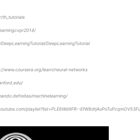
/th_tutorials
learningcvpr2014/
/DeepLearningTutorial/DeepLearningTutorial
://www.coursera.org/learn/neural-networks
anford.edu/
nando.defreitas/machinelearning/
.youtube.com/playlist?list=PLE6Wd9FR--EfW8dtjAuPoTuPcqmOV53