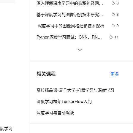
安全
我要投诉
e-1.1-I2V
Cosyvoice-V3-Flash
深入理解深度学习中的卷积神经网络
3
PolarDB
上云场景组合购
Milvus 弹性伸缩功能新增节
伴
（CNN）：从原理到实践
漫剧创作，剧本、分镜、视频高效生成
100%兼容MySQL、PostgreSQL，兼容Oracle，支持集中和分布式
覆盖90%+业务场景，专享组合折扣价
点支持范围
畅自然，细节丰富
高表现力语音合成大模型，语音克隆听感自然
VPN
基于深度学习的图像识别技术研究进
8
展### 
ernetes 版 ACK
云聚AI 严选权益
AI 原生数据库服务发布
SSL 证书
 深度学习中的图像风格迁移技术探析
2V
Fun-ASR
9
，一键激活高效办公新体验
理容器应用的 K8s 服务
精选AI产品，从模型到应用全链提效
Agent 数据网关
文戏情感细腻自然，动作戏激烈拳拳到肉，实现更强表演能力
支持中英文自由切换，具备更强的噪声鲁棒性
堡垒机
Python深度学习面试：CNN、RNN
11
AI 用量加速计划
云原生数据库 PolarDB
与Transformer详解
防火墙
、识别商机，让客服更高效、服务更出色。
新老同享，达量后返
Agentic Database 发布
基于Pytorch的深度学习模型保存和加
8
载方式
主机安全
应用
使用PyTorch解决多分类问题：构建、
5
训练和评估深度学习模型
千问办公
NEW
基于tensorflow深度学习的猫狗分类识
4
AI 应用及服务市场
相关课程
更多
的智能体编程平台
一站式AI生产力平台
别
AI 应用
伶鹊
高校精品课-复旦大学-机器学习与深度学习
企业级人与Agent协作平台，接入和调度多个数字员工
智能客服平台，对话机器人、对话分析、智能外呼
大模型
深度学习框架TensorFlow入门
大模型服务平台百炼 - 全妙
自然语言处理
深度学习与自动驾驶
应用创作平台
多模态内容创作工具，已接入 DeepSeek
数据标注
机器学习
深度学习