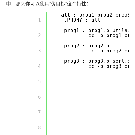
中，那么你可以使用“伪目标”这个特性：
all : prog1 prog2 prog3
        1 

.PHONY : all
prog1 : prog1.o utils.o
        2 

cc -o prog1 pro
prog2 : prog2.o
        3 

cc -o prog2 pro
prog3 : prog3.o sort.o 
        4 

cc -o prog3 pro
        5 

        6 

        7 

        8 
