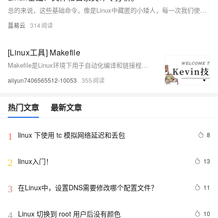
总的来说，这些基础命令，像是Linux中藏匿的小矮人，每一次我们使用他们，他们就把我们的指令准确的传递给Linux，让我们的指令变为现实。所以，现在就开始你的Linux之旅，挥动你的命令之剑，探索这个充满神秘而又奇妙的世界吧！
蓝易云
314
[Linux工具] Makefile
Makefile是Linux环境下用于自动化编译和链接程序的配置文件，常用于简化大型项目的编译流程。通过定义目标文件、依赖文件及生成命令，Makefile能高效管理编译任务。它不仅适用于C语言项目，还可扩展到其他编程语言和非编程任务中。
aliyun7406565512-10053
355
热门文章
最新文章
linux 下使用 tc 模拟网络延迟和丢包
8
1
linux入门！
13
2
在Linux中，设置DNS需要修改哪个配置文件？
11
3
Linux 切换到 root 用户后没有颜色
10
4