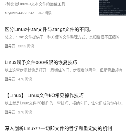
7种比较Linux中文本文件的最佳工具
aliyun3944920541
947
区分Linux中.tar文件与.tar.gz文件的不同。
总之，".tar"文件提供了一种方便的文件整理方式，其归档但不压缩的特点适用于快速打包和解压，而".tar.gz"文件通过额外的压缩步骤，尽管处理时间更长，但可以减小文件尺寸，更适合于需要节约存储空间或进行文件传输的场景。用户在选择时应根据具体需求，考虑两种格式各自的优劣。
蓝易云
2052
Linux赋予文件000权限的恢复技巧
以上这些步骤就像是打开一扇锁住的门，步骤看似简单，但是背后却有着严格的逻辑和规则。切记，在任何时候，变更文件权限都要考虑安全性，不要无谓地放宽权限，那样可能
蓝易云
476
【Linux】 Linux文件I/O常见操作技巧
以上就是Linux文件I/O操作的一些技巧，接纳它们，让它们成为你在Linux世界中的得力伙伴，工作会变得轻松许多。不过记住，技巧的运用也需要根据实际情况灵活掌握，毕竟，最适合的才是最好的。
蓝易云
376
深入剖析Linux中一切即文件的哲学和重定向的机制