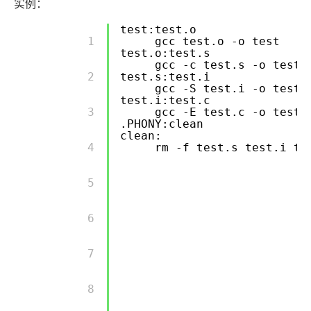
实例：
test:test.o
        1 

gcc test.o -o test
test.o:test.s
gcc -c test.s -o test.
        2 

test.s:test.i
gcc -S test.i -o test.
test.i:test.c
        3 

gcc -E test.c -o test.
.PHONY:clean
clean:
        4 

rm -f test.s test.i te
        5 

        6 

        7 

        8 
