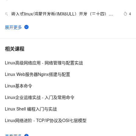
嵌入式linux/鸿蒙开发板(IMX6ULL）开发（三十四）
4
5
Linux系统对中断的处理（下）
Linux系统中密码为空的用户
10
6
使用Mono管理Coyote Linux
5
7
相关课程
Linux高级网络应用 - 网络管理与配置实战
linux DHCP
4
8
Linux Web服务器Nginx搭建与配置
Hadoop2.7实战v1.0之Linux参数调优
5
9
Linux基本命令
FFmpeg开发笔记（五十九）Linux编译ijkplayer的
5
10
Linux企业运维实战 - 入门及常用命令
Android平台so库
Linux Shell 编程入门与实战
Linux网络进阶 - TCP/IP协议及OSI七层模型
查看更多