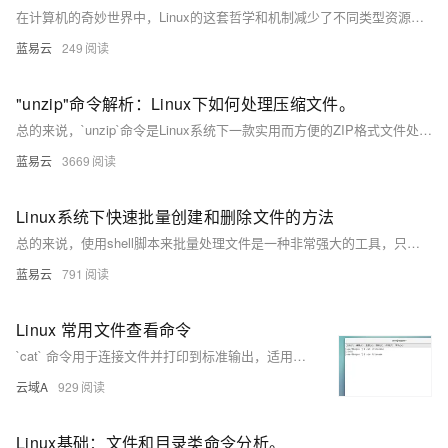
在计算机的奇妙世界中，Linux的这套哲学和机制减少了不同类型资源的处理方式，简化了抽象的概念，并蕴藏着强大的灵活性。就像变戏法一样，轻轻松松地在文件、程序与设备之间转换数据流，标准输入、输出、错误流就在指尖舞动，程序的交互和数据处理因此变得既高效又富有乐趣。
蓝易云
249
"unzip"命令解析：Linux下如何处理压缩文件。
总的来说，`unzip`命令是Linux系统下一款实用而方便的ZIP格式文件处理工具。本文通过简明扼要的方式，详细介绍了在各类Linux发行版上安装 `unzip`的方法，以及如何使用 `unzip`命令进行解压、查看和测试ZIP文件。希望本文章能为用户带来实际帮助，提高日常操作的效率。
蓝易云
3669
Linux系统下快速批量创建和删除文件的方法
总的来说，使用shell脚本来批量处理文件是一种非常强大的工具，只要你愿意花时间学习和实践，你会发现它能大大提高你的工作效率。
蓝易云
791
Linux 常用文件查看命令
`cat` 命令用于连接文件并打印到标准输出，适用于快速查看和合并文本文件内容。常用示例包括：`cat file1.txt` 查看单个文件，`cat file1.txt file2.txt` 合并多个文件，`cat &gt; filename` 创建新文件，`cat &gt;&gt; filename` 追加内容。`more` 和 `less` 命令用于分页查看文件，`tail` 命令则用于查看文件末尾内容，支持实时追踪日志更新，如 `tail -f file.log`。
云域A
929
Linux基础：文件和目录类命令分析。