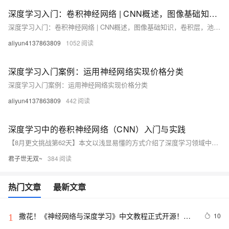
深度学习入门：卷积神经网络 | CNN概述，图像基础知识，卷积层，池化层（超详解！！！）
深度学习入门：卷积神经网络 | CNN概述，图像基础知识，卷积层，池化层（超详解！！！）
aliyun4137863809
1052
深度学习入门案例：运用神经网络实现价格分类
深度学习入门案例：运用神经网络实现价格分类
aliyun4137863809
442
深度学习中的卷积神经网络（CNN）入门与实践
【8月更文挑战第62天】本文以浅显易懂的方式介绍了深度学习领域中的核心技术之一——卷积神经网络（CNN）。文章通过生动的比喻和直观的图示，逐步揭示了CNN的工作原理和应用场景。同时，结合具体的代码示例，引导读者从零开始构建一个简单的CNN模型，实现对图像数据的分类任务。无论你是深度学习的初学者还是希望巩固理解的开发者，这篇文章都将为你打开一扇通往深度学习世界的大门。
君子世无双~
384
热门文章
最新文章
撒花！《神经网络与深度学习》中文教程正式开源！全
10
1
书 pdf、ppt 和代码一同放出