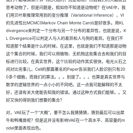
思考动物了，但是问题是，假如你不知道是动物呢？在VAE中，我
们用贝叶斯推理常用到的变分推理（Variational Inference），VI
的先进性比MCMC(Markov Chain Monte Carol)是好很多。用KL
divergence来判定一个分布与另一个分布的差异性，也就是说，K
L Divergence可以判定人与人的差异和人与狗的差异。在我们不
知道那个结果是什么的时候，在这里，也就是我们不知道那是动物
这个集合的时候，我们可以用植物、无机物这些集合去和我们的目
标进行比较。在真实世界，这个比较的动作其实很快，电光火石之
间对比完事儿，Cell的那篇著名的Paper告诉我们人脸识别只有20
0多个细胞，而我们的算法。。。别提了。。。也算是真实世界与
数学的逻辑世界的一点小小的不同吧。这一点我可能解释的不太
好，还请有关大佬能告知我的错误。通过这种方式我们能够。。又
好又快的得到我们想要的集合？
对，VAE玩了一个“大概”，要不怎么我猜猜猜，猜到最后可以出犀
牛和鸭嘴兽呢？但是这并没有影响VAE在一个高水平、高容量的m
odel里面表现出色。