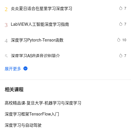
炎炎夏日适合在屋里学习深度学习
7
2
LabVIEW人工智能深度学习指南
7
3
深度学习Pytorch-Tensor函数
10
4
深度学习ASR语音识别简介
7
5
Kafka +深度学习+ MQTT搭建可扩展的物联网平台【附
4
6
源码】
基于深度学习的图像识别技术研究进展### 
10
7
相关课程
高校精品课-复旦大学-机器学习与深度学习
深入理解深度学习中的卷积神经网络（CNN）：从原理到
5
8
实践
深度学习框架TensorFlow入门
使用PyTorch解决多分类问题：构建、训练和评估深度学
3
9
深度学习与自动驾驶
习模型