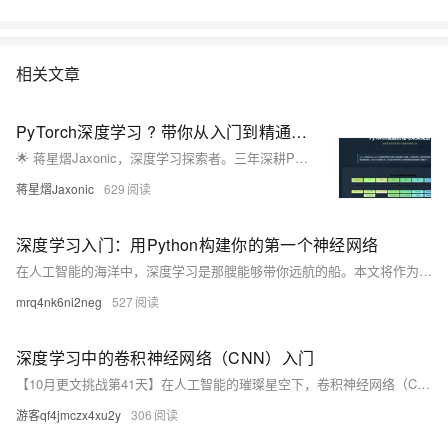
相关文章
PyTorch深度学习 ? 带你从入门到精通！！！
🌟 蒋星熠Jaxonic，深度学习探索者。三年深耕PyTorch，从基础到部署，分享模型构建、GPU加速、TorchScript优化及PyTorch 2.0新特性，助力AI开发者高效进阶。
蒋星熠Jaxonic
629
深度学习入门：用Python构建你的第一个神经网络
在人工智能的海洋中，深度学习是那艘能够带你远航的船。本文将作为你的航标，引导你搭建第一个神经网络模型，让你领略深度学习的魅力。通过简单直观的语言和实例，我们将一起探索隐藏在数据背后的模式，体验从零开始创造智能系统的快感。准备好了吗？让我们启航吧！
mrq4nk6ni2neg
527
深度学习中的卷积神经网络（CNN）入门
【10月更文挑战第41天】在人工智能的璀璨星空下，卷积神经网络（CNN）如一颗耀眼的新星，照亮了图像处理和视觉识别的路径。本文将深入浅出地介绍CNN的基本概念、核心结构和工作原理，同时提供代码示例，带领初学者轻松步入这一神秘而又充满无限可能的领域。
游客qf4jmczx4xu2y
306