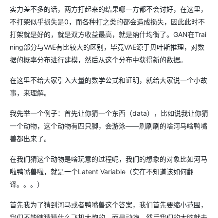
实力差不多的话，两方打起来的结果哪一方都不会讨好，在这里，
不打架似乎损失是0，而各种打之类的都会造成损失，因此此时不
打架就是好的，就是双方收益最高，就是纳什均衡了。GAN在Trai
ning部分与VAE有比较大的区别，毕竟VAE源于贝叶斯推理，对数
据的概率分布进行建模，然后从这个分布中获得新的数据。
在这里不给大家引入大量的数学公式和证明，就给大家说一个小故
事，来理解。
我先举一个例子：首先让你猜一个东西（data），比如说我让你猜
一个动物，这个动物有四只脚，会游泳——刷刷刷的啥河马啥鸭嘴
兽都出来了。
在我们猜这个动物是啥玩意的过程呢，我们的想象的对象比如河马
啦鸭嘴兽啦，就是一个Latent Variable（实在不知道该如何翻
译。。。）
首先我为了猜到河马或者鸭嘴兽这个答案，我们首先要缩小范围，
我们不能瞎猜猜什么飞机大炮的，而是动物，然后我们的大脑就去