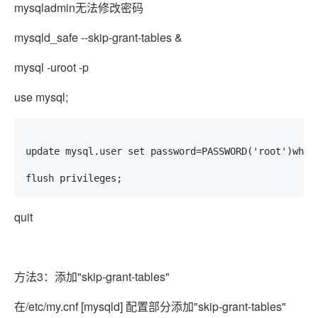
mysqladmin无法修改密码
mysqld_safe --skip-grant-tables &
mysql -uroot -p
use mysql;
update mysql.user set password=PASSWORD('root')where
flush privileges;
quit
方法3：添加"skip-grant-tables"
在/etc/my.cnf [mysqld] 配置部分添加"skip-grant-tables"