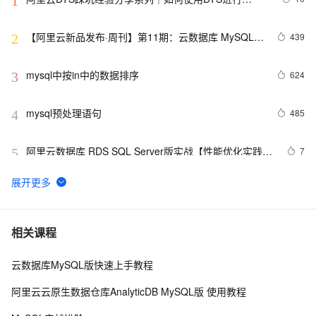
1
MySQL->ClickHouse同步
【阿里云新品发布·周刊】第11期：云数据库 MySQL 
439
2
8.0 重磅发布，更适合企业使用场景的RDS数据库
mysql中按in中的数据排序
624
3
mysql预处理语句
485
4
阿里云数据库 RDS SQL Server版实战【性能优化实践、
7
5
优点探析】
MySQL插入时间戳字段的值
2
6
MySQL怎么卸载干净
6
7
相关课程
云数据库MySQL版快速上手教程
MySQL调优
6
8
阿里云云原生数据仓库AnalyticDB MySQL版 使用教程
PostgreSQL\MySQL比较
2
9