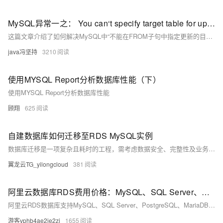
MySQL异常一之： You can‘t specify target table for update in FROM clause解决办法
这篇文章介绍了如何解决MySQL中“不能在FROM子句中指定更新的目标表”（You can't specify target table for update in FROM clause）的错误，提供了错误描述、需求说明、错误做法和正确的SQL写法。
java冯坚持
3210
使用MYSQL Report分析数据库性能（下）
使用MYSQL Report分析数据库性能
顾翔
625
自建数据库如何迁移至RDS MySQL实例
数据库迁移是一项复杂且耗时的工程，需考虑数据安全、完整性及业务中断影响。使用阿里云数据传输服务DTS，可快速、平滑完成迁移任务，将应用停机时间降至分钟级。您还可通过全量备份自建数据库并恢复至RDS MySQL实例，实现间接迁移上云。
翼龙云TG_yilongcloud
381
阿里云数据库RDS费用价格：MySQL、SQL Server、PostgreSQL和MariaDB引擎收费标准
阿里云RDS数据库支持MySQL、SQL Server、PostgreSQL、MariaDB，多种引擎优惠上线！MySQL倚天版88元/年，SQL Server 2核4G仅299元/年，PostgreSQL 227元/年起。高可用、可弹性伸缩，安全稳定。详情见官网活动页。
游客vphb4ae2je2zi
1655