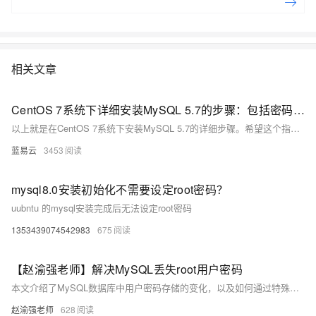
RDS（Relational Database Service）是一种稳定可靠、可弹性伸缩的在
线数据库服务，提供容灾、备份、恢复、迁移等方面的全套解决方案，彻
底解决数据库运维的烦恼。 了解产品详
情:&nbsp;https://www.aliyun.com/product/rds/mysql&nbsp;
相关文章
CentOS 7系统下详细安装MySQL 5.7的步骤：包括密码配置、字符集配置、远程连接配置
以上就是在CentOS 7系统下安装MySQL 5.7的详细步骤。希望这个指南能帮助你顺利完成安装。
蓝易云
3453
mysql8.0安装初始化不需要设定root密码？
uubntu 的mysql安装完成后无法设定root密码
1353439074542983
675
【赵渝强老师】解决MySQL丢失root用户密码
本文介绍了MySQL数据库中用户密码存储的变化，以及如何通过特殊方法重置root用户的密码。从MySQL 5.7版本开始，密码字段由“password”改为“authentication_string”。文章详细列出了重置密码的步骤，并提供了相关代码示例和视频教程。
赵渝强老师
628