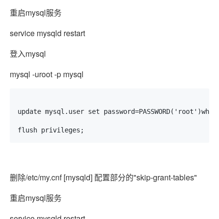
重启mysql服务
service mysqld restart
登入mysql
mysql -uroot -p mysql
update mysql.user set password=PASSWORD('root')where
flush privileges;
删除/etc/my.cnf [mysqld] 配置部分的"skip-grant-tables"
重启mysql服务
service mysqld restart