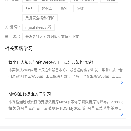
PHP
数据库
SQL
运维
数据安全/隐私保护
关键词：
mysql sleep进程
来 源：
开发者社区
>
数据库
>
文章
> 正文
相关实践学习
每个IT人都想学的“Web应用上云经典架构”实战
本实验从Web应用上云这个最基本的、最普遍的需求出发，帮助IT从业者
们通过“阿里云Web应用上云解决方案”，了解一个企业级Web应用上云的
常见架构，了解如何构建一个高可用、可扩展的企业级应用架构。
MySQL数据库入门学习
本课程通过最流行的开源数据库MySQL带你了解数据库的世界。 &nbsp;
相关的阿里云产品：云数据库RDS MySQL 版 阿里云关系型数据库
RDS（Relational Database Service）是一种稳定可靠、可弹性伸缩的在
线数据库服务，提供容灾、备份、恢复、迁移等方面的全套解决方案，彻
底解决数据库运维的烦恼。 了解产品详