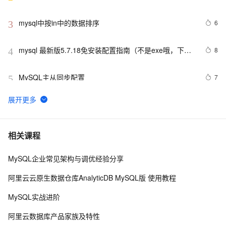
mysql中按in中的数据排序
6
3
mysql 最新版5.7.18免安装配置指南（不是exe哦，下载
8
4
完后没有data目录）
MySQL主从同步配置
7
5
【阿里云新品发布·周刊】第11期：云数据库 MySQL 
438
6
8.0 重磅发布，更适合企业使用场景的RDS数据库
PostgreSQL\MySQL比较
2
7
相关课程
MySQL企业常见架构与调优经验分享
Mysql笔记--常用命令
453
8
阿里云云原生数据仓库AnalyticDB MySQL版 使用教程
Java必学MySQL数据库应用场景
4
9
MySQL实战进阶
mysql预处理语句
480
10
阿里云数据库产品家族及特性