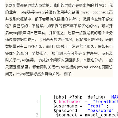
务器配置都是运维人员维护，我们的运维还是很出色的 排除1： 我
的业务，php链接mysql并没有使用持久链接 mysql_pconnect,高
并发系统框架中，都不会用持久链接的 排除3： 数据库查询不够优
化？自己写的，不能够。如果真的有不够不够优化的sql，可以开
启mysql慢查询日志查看，并优化之；还有一点就是我的这个业务
通过看数据库昨日、今日两天的访问情况，读写都不是很多，表的
数据量只有二百多万条，而且已经线上正常运营了很久，假如有不
够优化的查询，早就挂了。 那问题只有可能是 2 程序中，没有及
时关闭mysql连接， 造成这个问题的原因很多，也很难分析。一般
只要是框架里，都会即时关闭mysql链接的(mysql_close),页面访
问完，mysql链接必然会自动关闭。 例子：
[php] <?php define(
'MA
         1

$
hostname
=
"localhos
$username =
"root"
;
$password =
"password"
         2

$connect = mysql_connec