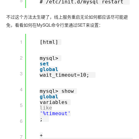
       5

# /etc/init.d/mysql restart  
不过这个方法太生硬了，线上服务重启无论如何都应该尽可能避
免，看看如何在MySQL命令行里通过SET来设置：
       1

[html] 
       2

mysql> 
set
global
       3

wait_timeout=10;  
       4

mysql> show 
global
variables 
       5

like
'%timeout'
;  
       6

+
       7
