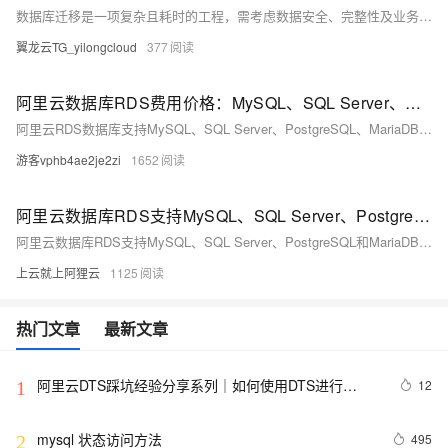
数据库迁移是一项复杂且耗时的工程，需考虑数据安全、完整性及业务中断影响。使用阿里云数据传输服务DTS，可快速、平滑完成迁移任务，将应用停机时间降至分钟级。您还可通过全量备份自建数据库并恢复至RDS MySQL实例，实现间接迁移上云。
翼龙云TG_yilongcloud
377
阿里云数据库RDS费用价格：MySQL、SQL Server、PostgreSQL和MariaDB引擎收费标准
阿里云RDS数据库支持MySQL、SQL Server、PostgreSQL、MariaDB，多种引擎优惠上线！MySQL倚天版88元/年，SQL Server 2核4G仅299元/年，PostgreSQL 227元/年起。高可用、可弹性伸缩，安全稳定。详情见官网活动页。
游客vphb4ae2je2zi
1652
阿里云数据库RDS支持MySQL、SQL Server、PostgreSQL和MariaDB引擎
阿里云数据库RDS支持MySQL、SQL Server、PostgreSQL和MariaDB引擎，提供高性价比、稳定安全的云数据库服务，适用于多种行业与业务场景。
上云就上阿狸云
1125
热门文章
最新文章
阿里云DTS踩坑经验分享系列｜如何使用DTS进行
12
1
MySQL->ClickHouse同步
mysql 状态访问方法
495
2