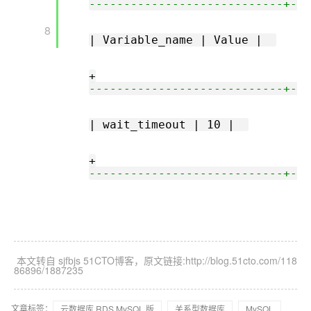
----------------------------+---
       8

| Variable_name | Value |  
+
----------------------------+---
| wait_timeout | 10 |  
+
----------------------------+---
本文转自 sjfbjs 51CTO博客，原文链接:http://blog.51cto.com/118
86896/1887235
文章标签：
云数据库 RDS MySQL 版
关系型数据库
MySQL