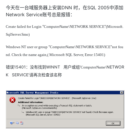
今天在一台域服务器上安装DNN 时，在SQL 2005中添加
Network Service账号总是报错：
“
”
Create failed for Login
ComputerName\NETWORK SERVICE
(Microsoft.
SqlServer.Smo)
“
”
Windows NT user or group
ComputerName\NETWORK SERVICE
not fou
nd. Check the name again,( Microsoft SQL Server, Error:15401)
错误15401：没有找到WINNT 用户或组'
NETWOR
ComputerName\
K SERVICE‘请再次检查该名称