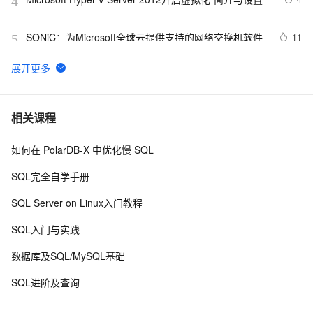
4
SONiC：为Microsoft全球云提供支持的网络交换机软件
11
5
未在本地计算机上注册“microsoft.ACE.oledb.12.0”提供
1
6
程序
Microsoft 帐户异常登录活动，QQ邮箱代收hotmail邮
2411
7
相关课程
件不成功
如何在 PolarDB-X 中优化慢 SQL
Microsoft二任CEO业绩对比，说明什么？
3
8
SQL完全自学手册
Microsoft .NET Gadgeteer 简介及其它
2
9
SQL Server on Linux入门教程
MICROSOFT REPORT VIEWER 2012之无法加载相关
1
10
SQL入门与实践
的dll
数据库及SQL/MySQL基础
SQL进阶及查询