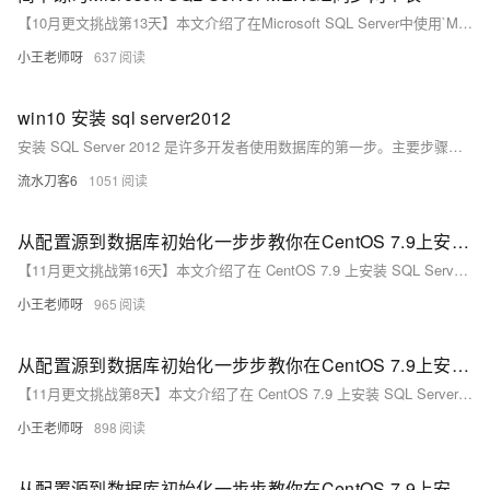
【10月更文挑战第13天】本文介绍了在Microsoft SQL Server中使用`MERGE`语句同步两个表的步骤。首先创建源表`SourceTable`和目标表`TargetTable`并分别插入数据，然后通过`MERGE`语句根据ID匹配行，实现更新、插入和删除操作，最后验证同步结果。此方法可根据需求调整以适应不同场景。
小王老师呀
637
win10 安装 sql server2012
安装 SQL Server 2012 是许多开发者使用数据库的第一步。主要步骤包括：下载并运行安装程序，接受许可条款，选择功能（如数据库引擎服务），配置实例和服务器设置，设置身份验证模式，完成安装并进行测试。建议安装 SQL Server Management Studio (SSMS) 进行管理和维护，确保数据安全。
流水刀客6
1051
从配置源到数据库初始化一步步教你在CentOS 7.9上安装SQL Server 2019
【11月更文挑战第16天】本文介绍了在 CentOS 7.9 上安装 SQL Server 2019 的详细步骤，包括配置系统源、安装 SQL Server 2019 软件包以及数据库初始化，确保 SQL Server 正常运行。
小王老师呀
965
从配置源到数据库初始化一步步教你在CentOS 7.9上安装SQL Server 2019
【11月更文挑战第8天】本文介绍了在 CentOS 7.9 上安装 SQL Server 2019 的详细步骤，包括系统准备、配置安装源、安装 SQL Server 软件包、运行安装程序、初始化数据库以及配置远程连接。通过这些步骤，您可以顺利地在 CentOS 系统上部署和使用 SQL Server 2019。
小王老师呀
898
从配置源到数据库初始化一步步教你在CentOS 7.9上安装SQL Server 2019