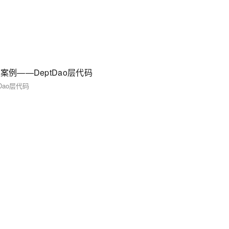
组件的简单案例——DeptDao层代码
ptDao层代码