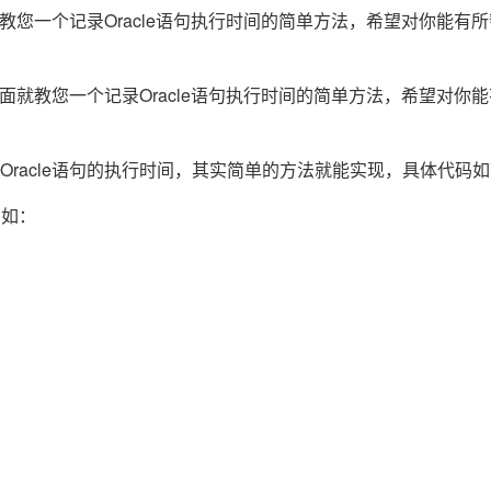
Deepseek-v4-pro
HappyHors
同享
万小智 AI 建站低至 15元/月
Qoder CN
AI 短剧/漫剧
云原生数据库 
就教您一个记录Oracle语句执行时间的简单方法，希望对你能有所
快递物流查询
WordPress
成为服务伙
高校合作
点，立即开启云上创新
覆盖公网/内网、递归/权威、移动APP等全场景解析服务
送.CN域名，送备案服务码
基于千问大模型等，支持代码智能生成、研发智能问答
AI助力短剧
态智能体模型
旗舰 MoE 大模型，百万上下文与顶尖推理能力
图生视频，流
Ubuntu
服务生态伙伴
云工开物
企业应用
Works
Night Plan 支持 Qwen 3.8-Max
云原生大数据计算服务 MaxCompute
AI 办公
云防火墙
NEW
面就教您一个记录Oracle语句执行时间的简单方法，希望对你
GLM-5.2
Wan2.7-T
Red Hat
30+ 款产品免费体验
Data Agent 驱动的一站式 Data+AI 开发治理平台
夜间 5 折，Qwen/Meoo/TokenPlan 客户专享
面向分析的企业级SaaS模式云数据仓库
AI智能应用
云原生的云
科研合作
视觉 Coding、空间感知、多模态思考等全面升级
1M上下文，专为长程任务能力而生
ERP
堂（旗舰版）
SUSE
 ACK
智能客服
acle语句的执行时间，其实简单的方法就能实现，具体代码如
CRM
8s 服务
2个月
自动承接线索
建站小程序
OA 办公系统
AI 应用构建
大模型原生
例如：
力提升
财税管理
模板建站
Qoder
大模型服务平台百炼-应用模版
HOT
NEW
面向真实软件
个人版上线、团队版降价；千问3.8-Max首发发尝鲜
丰富多元化的应用模版和解决方案
400电话
定制建站
万有无界
大模型服务平台百炼-智能体
方案
广告营销
模板小程序
的模型效果
灵活可视化地构建企业级 Agent
定制小程序
秒悟
人工智能平台 PAI
APP 开发
云端极速 AI 
新一代 AI 视频生成模型，深度适配广告营销等场景
AI Native 的算法工程平台，一站式完成建模、训练、推理服务部署
建站系统