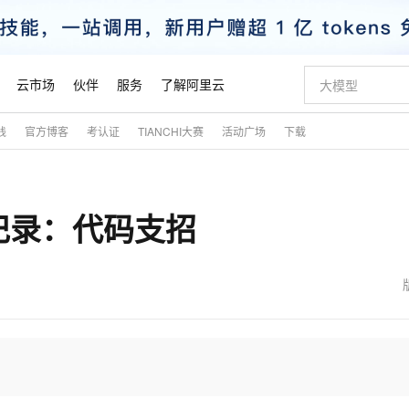
云市场
伙伴
服务
了解阿里云
践
官方博客
考认证
TIANCHI大赛
活动广场
下载
AI 特惠
数据与 API
成为产品伙伴
企业增值服务
最佳实践
价格计算器
AI 场景体
基础软件
产品伙伴合
阿里云认证
市场活动
配置报价
大模型
自助选配和估算价格
新方式
睿译宝，AI翻译排版一步到位
智启 AI 普惠权益
产品生态集成认证中心
企业支持计划
云上春晚
域名与网站
千问官方 MaaS 平台，为开发者和 Agent 而生，新用户赠送 1 亿 + tokens 额度
Qwen Aud
AI Coding
阿里云Maa
2026 阿里云
云服务器 E
为企业打
数据集
Windows
大模型认证
模型
NEW
NEW
踪记录：代码支招
交付可用成果
值低价云产品抢先购
上传文档即自动完成翻译和格式还原
至高享 1亿+免费 tokens，加速 Al 应用落地
提供智能易用的域名与建站服务
智能编程，一键
安全可靠、
产品生态伙伴
专家技术服务
云上奥运之旅
弹性计算合作
阿里云中企出
手机三要素
宝塔 Linux
全部认证
价格优势
有专属领域专家
GLM-5.2：长任务时代开源旗舰模型
阿里云 OPC 创新助力计划
千问大模型
即刻拥有 DeepS
AI 电商营销
对象存储 O
大模型
产品生态伙伴工作台
企业增值服务台
云栖战略参考
云存储合作计
云栖大会
身份实名认证
CentOS
训练营
推动算力普惠，释放技术红利
最高返9万
多领域专家智能体,一键组建 AI 虚拟交付团队
快速构建应用程序和网站，即刻迈出上云第一步
至高百万元 Token 补贴，加速一人公司成长
多元化、高性能、安全可靠的大模型服务
真正可用的 1M 上下文,一次完成代码全链路开发
轻松解锁专属 Dee
从图文生成到
云上的中国
数据库合作计
活动全景
短信
Docker
图片和
站式影视创作平台
Hermes Agent，打造自进化智能体
Token Plan 模型订阅计划
数字证书管理服务（原SSL证书）
5 分钟轻松部署
AI 广告创作
无影云电脑
企业成长
NEW
信息公告
看见新力量
云网络合作计
OCR 文字识别
JAVA
证享300元代金券
可视化编排打通从文字构思到成片全链路闭环
全托管，含MySQL、PostgreSQL、SQL Server、MariaDB多引擎
自主进化，持久记忆，越用越聪明
Qwen3.8-Max 首发尝鲜，限时加量 10 倍，夜间低至2折
实现全站HTTPS，呈现可信的WEB访问
图文、视频一
随时随地安
魔搭 Mode
Kimi-K3
HappyHors
NEW
loud
服务实践
官网公告
金融模力时刻
Salesforce O
版
发票查验
全能环境
Claude Code + GStack 打造工程团队
千问办公，限时限量积分加倍
Qoder
低代码高效构
AI 建站
短信服务
型
NEW
作计划
Kimi 最新旗舰模型，长程编程与推理利器
让文字生成流
计划
创新中心
魔搭 ModelSc
健康状态
理服务
让AI从“聊天伙伴”进化为能干活的“数字员工”
安装技能 GStack，拥有专属 AI 工程团队
你的AI工作搭子，覆盖日常办公高频场景
面向真实软件的智能体编程平台
0 代码专业建
客户案例
天气预报查询
操作系统
态合作计划