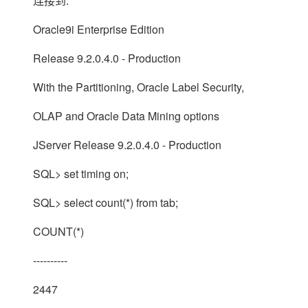
连接到:
大模型解决方案
迁移与运维管理
Oracle9i Enterprise Edition
快速部署 Dify，高效搭建 
专有云
Release 9.2.0.4.0 - Production
10 分钟在聊天系统中增加
With the Partitioning, Oracle Label Security,
OLAP and Oracle Data Mining options
JServer Release 9.2.0.4.0 - Production
SQL> set timing on;
SQL> select count(*) from tab;
COUNT(*)
----------
2447