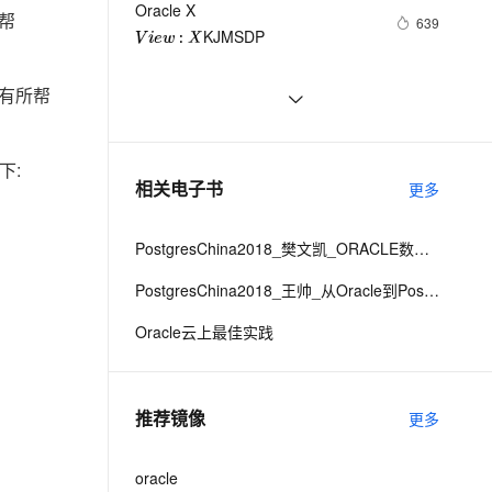
安全
Oracle X
我要投诉
e-1.1-I2V
Cosyvoice-V3-Flash
PolarDB
上云场景组合购
帮
Milvus 弹性伸缩功能新增节
伴
639
KJMSDP
V
i
e
w
:
X
漫剧创作，剧本、分镜、视频高效生成
100%兼容MySQL、PostgreSQL，兼容Oracle，支持集中和分布式
覆盖90%+业务场景，专享组合折扣价
点支持范围
畅自然，细节丰富
高表现力语音合成大模型，语音克隆听感自然
VPN
Migrate database from single 
1
云聚AI 严选权益
AI 原生数据库服务发布
SSL 证书
能有所帮
2V
Fun-ASR
instance to Oracle RAC
，一键激活高效办公新体验
上边界网络安全防护产品
精选AI产品，从模型到应用全链提效
Agent 数据网关
Oracle——18用户、角色和权限信
532
文戏情感细腻自然，动作戏激烈拳拳到肉，实现更强表演能力
支持中英文自由切换，具备更强的噪声鲁棒性
堡垒机
息的视图总结
AI 用量加速计划
云原生数据库 PolarDB
oracle函数学习整理--字符处理
628
下:
防火墙
、识别商机，让客服更高效、服务更出色。
新老同享，达量后返
Agentic Database 发布
相关电子书
更多
【Oracle】ORA-23421: job 
614
主机安全
应用
number XXXX is not a job in the 
PostgresChina2018_樊文凯_ORACLE数据库和应用异构迁移最佳实践
job queue
千问办公
NEW
AI 应用及服务市场
的智能体编程平台
一站式AI生产力平台
PostgresChina2018_王帅_从Oracle到PostgreSQL的数据迁移
AI 应用
伶鹊
Oracle云上最佳实践
企业级人与Agent协作平台，接入和调度多个数字员工
智能客服平台，对话机器人、对话分析、智能外呼
大模型
大模型服务平台百炼 - 全妙
自然语言处理
推荐镜像
更多
应用创作平台
多模态内容创作工具，已接入 DeepSeek
数据标注
机器学习
oracle