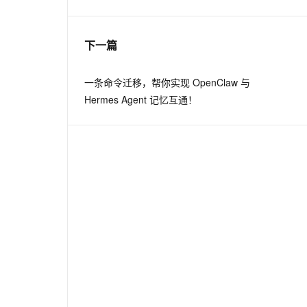
息提取
与 AI 智能体进行实时音视频通话
下一篇
从文本、图片、视频中提取结构化的属性信息
构建支持视频理解的 AI 音视频实时通话应用
t.diy 一步搞定创意建站
构建大模型应用的安全防护体系
一条命令迁移，帮你实现 OpenClaw 与
通过自然语言交互简化开发流程,全栈开发支持
通过阿里云安全产品对 AI 应用进行安全防护
Hermes Agent 记忆互通！