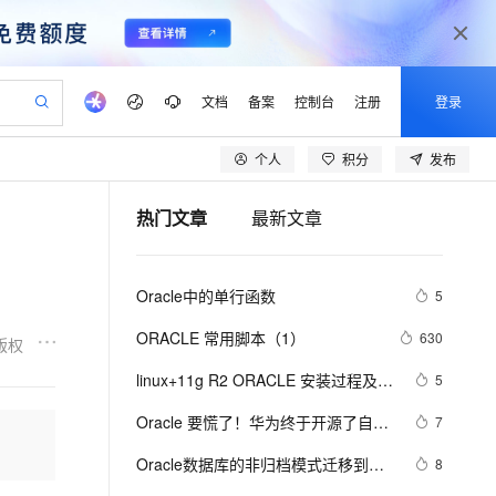
文档
备案
控制台
注册
登录
个人
积分
发布
验
作计划
器
AI 活动
专业服务
服务伙伴合作计划
开发者社区
加入我们
产品动态
服务平台百炼
阿里云 OPC 创新助力计划
热门文章
最新文章
一站式生成采购清单，支持单品或批量购买
io：打造专属 AI 语音助手
S产品伙伴计划（繁花）
峰会
CS
造的大模型服务与应用开发平台
一句话生成原生可编辑精美 PPT 文稿
AI 生产力先锋
Al MaaS 服务伙伴赋能合作
域名
博文
Careers
至高可申请百万元
Qwen3.8-Max 模型上线
开启高性价比 AI 编程新体验
弹性可伸缩的云计算服务
Qwen-Audio-3.0-Realtime 端到端实时语音角色扮演
输入一句话想法, 轻松生成专业的 PPT
先锋实践拓展 AI 生产力的边界
Token 补贴，五大权
计划
海大会
伙伴信用分合作计划
商标
问答
社会招聘
Oracle中的单行函数
5
益加速 OPC 成功
eek-V4-Pro
SS
一键部署幻兽帕鲁游戏服务器
飞天发布时刻
HOT
Open Search 向量检索版支
划
备案
电子书
校园招聘
pSeek-V4-Pro
视频创作，一键激活电商全链路生产力
稳定、安全、高性价比、高性能的云存储服务
一键购买专属联机服务器，轻松开启游戏
所见，即是所愿
持视频检索 Pipeline 功能
更多支持
ORACLE 常用脚本（1）
630
版权
划
公司注册
镜像站
视频生成
语音识别与合成
专属 QwenPaw
漫剧工坊：一站式动画创作平台
AI 实训营
HOT
应用身份服务 (IDaaS)
linux+11g R2 ORACLE 安装过程及遇
5
合作伙伴培训与认证
划
上云迁移
站生成，高效打造优质广告素材
全接入的云上超级电脑
从聊天伙伴进化为能主动干活的本地数字员工
快速生产连贯的高质量长漫剧
从基础到进阶，Agent 创客手把手教你
OpenClaw 管理能力上线
到相关问题解决方案
lScope
我要反馈
e-1.1-T2V
Qwen3-TTS-Flash
Oracle 要慌了！华为终于开源了自家
7
查询合作伙伴
n Alibaba Cloud ISV 合作
代维服务
建企业门户网站
10 分钟搭建微信、支付宝小程序
MaxCompute MaxFrame 提
的 Huawei JDK——毕昇 JDK！
畅细腻的高质量视频
离线语音合成大模型，多语言方言自适应，低延迟高稳定
创新加速
Oracle数据库的非归档模式迁移到归
ope
登录合作伙伴管理后台
8
我要建议
站，无忧落地极速上线
以可视化方式快速构建移动和 PC 门户网站
国内短信简单易用，安全可靠，秒级触达，全球覆盖200+国家和地区。
高效部署网站，快速应用到小程序
供自动弹性内存功能
档模式