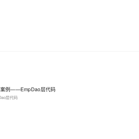
组件的简单案例——EmpDao层代码
mpDao层代码