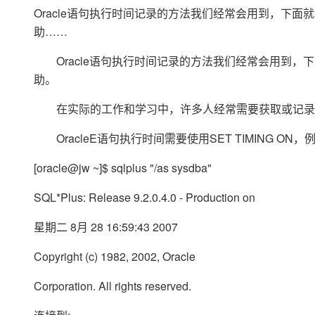
存储
天池大赛
Qwen3.7-Plus
云解析DNS
解决方案免费试用 新老
Oracle语句执行时间记录的方法我们经常会用到，下面
电子合同
最高领取价值200元试用
能看、能想、能动手的多模
安全
网络与CDN
助……
AI 算法大赛
畅捷通
大数据开发治理平台 Data
AI 产品 免费试用
网络
安全
云开发大赛
Oracle语句执行时间记录的方法我们经常会用到，下
Qwen3-VL-Plus
Tableau 订阅
1亿+ 大模型 tokens 和 
助。
可观测
入门学习赛
中间件
AI空中课堂在线直播课
容器服务 Kubernetes 版
140+云产品 免费试用
在实际的工作和学习中，许多人经常需要获取或记录Or
上云与迁云
提供一站式管理容器应用的 K
产品新客免费试用，最长1
数据库
生态解决方案
大模型服务
OracleE语句执行时间需要使用SET TIMING ON，
企业出海
大模型ACA认证体验
大数据计算
助力企业全员 AI 认知与能
行业生态解决方案
千问AI平台-Token Plan
[oracle@jw ~]$ sqlplus "/as sysdba"
政企业务
媒体服务
开发者生态解决方案
SQL*Plus: Release 9.2.0.4.0 - Production on
企业服务与云通信
千问AI平台-模型体验
AI 开发和 AI 应用解决
在线体验全尺寸、多种模态
星期二 8月 28 16:59:43 2007
域名与网站
Happy 系列大模型
Copyright (c) 1982, 2002, Oracle
终端用户计算
Corporation. All rights reserved.
Serverless
开发工具