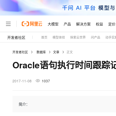
大模型
产品
解决方案
权益
定价
开发者社区
首页
模型体验
探索云世界
问产品
动手实
大模型
产品
解决方案
权益
定价
云市场
伙伴
服务
了解阿里云
精选产品
精选解决方案
普惠上云
产品定价
精选商城
成为销售伙伴
售前咨询
为什么选择阿里云
千问AI平台
开发者社区
数据库
文章
正文
了解云产品的定价详情
大模型服务平台百炼
千问办公，解锁你的工作
普惠上云 官方力荐
分销伙伴
在线服务
网站建设
什么是云计算
大
Oracle语句执行时间跟
大模型服务与应用平台
企业级Agent产品，直接
云服务器38元/年起，超
咨询伙伴
多端小程序
技术领先
云上成本管理
售后服务
轻量应用服务器
Agency Agents：拥
官方推荐返现计划
大模型
精选产品
精选解决方案
Salesforce 国际版订阅
稳定可靠
管理和优化成本
推荐新用户得奖励，单订单
销售伙伴合作计划
2017-11-08
1037
自助服务
友盟天域
安全合规
人工智能与机器学习
AI
文本生成
云数据库 RDS
HappyHorse 打造一
云工开物
无影生态合作计划
在线服务
观测云
分析师报告
高校专属算力普惠，学生认
计算
互联网应用开发
Qwen3.8-Max
HOT
Salesforce On Alibaba C
工单服务
Tuya 物联网平台阿里云
研究报告与白皮书
人工智能平台 PAI
快速拥有专属 OpenClaw
简介：
大模
Consulting Partner 合
大数据
容器
智能体时代全能旗舰模型
免费试用
短信专区
一站式AI开发、训练和推
蓝凌 OA
AI 大模型销售与服务生
现代化应用