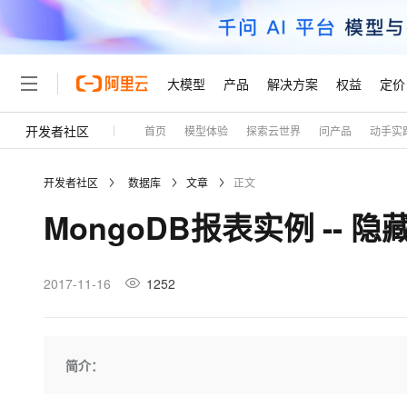
大模型
产品
解决方案
权益
定价
开发者社区
首页
模型体验
探索云世界
问产品
动手实
大模型
产品
解决方案
权益
定价
云市场
伙伴
服务
了解阿里云
精选产品
精选解决方案
普惠上云
产品定价
精选商城
成为销售伙伴
售前咨询
为什么选择阿里云
千问AI平台
开发者社区
数据库
文章
正文
了解云产品的定价详情
大模型服务平台百炼
睿译宝，AI翻译排版一
普惠上云 官方力荐
分销伙伴
在线服务
网站建设
什么是云计算
大
MongoDB报表实例 -- 
大模型服务与应用平台
上传文档即自动完成翻译和
云服务器38元/年起，超
咨询伙伴
多端小程序
技术领先
云上成本管理
售后服务
轻量应用服务器
GLM-5.2：长任务时代
官方推荐返现计划
大模型
精选产品
精选解决方案
Salesforce 国际版订阅
稳定可靠
管理和优化成本
推荐新用户得奖励，单订单
销售伙伴合作计划
2017-11-16
1252
自助服务
友盟天域
安全合规
人工智能与机器学习
AI
文本生成
云数据库 RDS
Hermes Agent，打造
云工开物
无影生态合作计划
在线服务
观测云
分析师报告
自主进化，持久记忆，越用
高校专属算力普惠，学生认
计算
互联网应用开发
Qwen3.8-Max
HOT
Salesforce On Alibaba C
工单服务
Tuya 物联网平台阿里云
研究报告与白皮书
人工智能平台 PAI
快速拥有专属 OpenClaw
简介：
大模
Consulting Partner 合
大数据
容器
智能体时代全能旗舰模型
免费试用
短信专区
一站式AI开发、训练和推
蓝凌 OA
AI 大模型销售与服务生
现代化应用