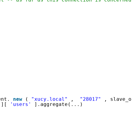
ent.
new
(
"xucy.local"
,
"28017"
, slave_o
][
'users'
].aggregate(...)