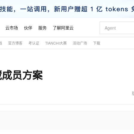
云市场
伙伴
服务
了解阿里云
践
官方博客
考认证
TIANCHI大赛
活动广场
下载
AI 特惠
数据与 API
成为产品伙伴
企业增值服务
最佳实践
价格计算器
AI 场景体
基础软件
产品伙伴合
阿里云认证
市场活动
配置报价
大模型
自助选配和估算价格
步到位
智启 AI 普惠权益
产品生态集成认证中心
企业支持计划
云上春晚
域名与网站
Qwen Audio：打造专属 AI 语音助手
千问官方 MaaS 平台，为开发者和 Agent 而生，新用户赠送 1 亿 + tokens 额度
一句话生成原生
AI Coding
阿里云Maa
2026 阿里云
云服务器 E
为企业打
数据集
Windows
大模型认证
模型
NEW
NEW
隐藏成员方案
格式还原
值低价云产品抢先购
至高享 1亿+免费 tokens，加速 Al 应用落地
提供智能易用的域名与建站服务
Qwen-Audio-3.0-Realtime 端到端实时语音角色扮演
输入一句话想法,
智能编程，一键
安全可靠、
产品生态伙伴
专家技术服务
云上奥运之旅
弹性计算合作
阿里云中企出
手机三要素
宝塔 Linux
全部认证
价格优势
开源旗舰模型
即刻拥有 DeepSeek-V4-Pro
阿里云 OPC 创新助力计划
千问大模型
一键部署幻兽
AI 电商营销
对象存储 O
大模型
产品生态伙伴工作台
企业增值服务台
云栖战略参考
云存储合作计
云栖大会
身份实名认证
CentOS
训练营
推动算力普惠，释放技术红利
最高返9万
真正可用的 1M 上下文,一次完成代码全链路开发
快速构建应用程序和网站，即刻迈出上云第一步
轻松解锁专属 DeepSeek-V4-Pro
至高百万元 Token 补贴，加速一人公司成长
多元化、高性能、安全可靠的大模型服务
一键购买专属
从图文生成到
云上的中国
数据库合作计
活动全景
短信
Docker
图片和
自进化智能体
5 分钟轻松部署专属 QwenPaw
Token Plan 模型订阅计划
数字证书管理服务（原SSL证书）
高效搭建 AI
AI 广告创作
无影云电脑
企业成长
NEW
HOT
信息公告
看见新力量
云网络合作计
OCR 文字识别
JAVA
越聪明
证享300元代金券
全托管，含MySQL、PostgreSQL、SQL Server、MariaDB多引擎
Qwen3.8-Max 首发尝鲜，限时加量 10 倍，夜间低至2折
实现全站 HTTPS，呈现可信的 Web 访问
从聊天伙伴进化为能主动干活的本地数字员工
图文、视频一
随时随地安
魔搭 Mode
Kimi-K3
HappyHors
NEW
loud
服务实践
官网公告
金融模力时刻
Salesforce O
版
发票查验
全能环境
Claude Code + GStack 打造工程团队
千问办公，限时限量积分加倍
Qoder
低代码高效构
AI 建站
短信服务
型
NEW
作计划
Kimi 最新旗舰模型，长程编程与推理利器
让文字生成流
计划
创新中心
魔搭 ModelSc
健康状态
理服务
让AI从“聊天伙伴”进化为能干活的“数字员工”
安装技能 GStack，拥有专属 AI 工程团队
你的AI工作搭子，覆盖日常办公高频场景
面向真实软件的智能体编程平台
0 代码专业建
客户案例
天气预报查询
操作系统
态合作计划