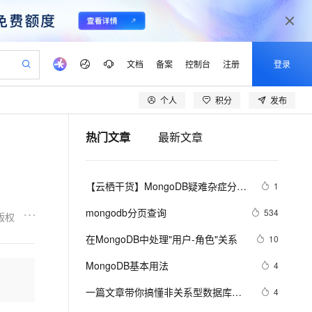
文档
备案
控制台
注册
登录
个人
积分
发布
验
作计划
器
AI 活动
专业服务
服务伙伴合作计划
开发者社区
加入我们
产品动态
服务平台百炼
阿里云 OPC 创新助力计划
热门文章
最新文章
一站式生成采购清单，支持单品或批量购买
可编辑精美 PPT 文稿
S产品伙伴计划（繁花）
峰会
CS
造的大模型服务与应用开发平台
Agency Agents：拥有专属领域专家
AI 生产力先锋
Al MaaS 服务伙伴赋能合作
域名
博文
Careers
PolarDB Agentic Database
至高可申请百万元
 轻松生成专业的 PPT
开启高性价比 AI 编程新体验
弹性可伸缩的云计算服务
先锋实践拓展 AI 生产力的边界
发布
多领域专家智能体,一键组建 AI 虚拟交付团队
Token 补贴，五大权
计划
海大会
伙伴信用分合作计划
商标
问答
社会招聘
【云栖干货】MongoDB疑难杂症分析
1
益加速 OPC 成功
帕鲁游戏服务器
SS
HappyHorse 打造一站式影视创作平台
飞天发布时刻
HOT
秒悟 Meoo CLI 支持一键部
划
备案
电子书
校园招聘
及优化
联机服务器，轻松开启游戏
视频创作，一键激活电商全链路生产力
稳定、安全、高性价比、高性能的云存储服务
所见，即是所愿
署项目至阿里云账号
可视化编排打通从文字构思到成片全链路闭环
更多支持
mongodb分页查询
534
版权
划
公司注册
镜像站
视频生成
语音识别与合成
 智能体与工作流应用
漫剧工坊：一站式动画创作平台
AI 实训营
Flink OSS 支持
在MongoDB中处理"用户-角色"关系
10
合作伙伴培训与认证
划
上云迁移
站生成，高效打造优质广告素材
全接入的云上超级电脑
通过阿里云百炼高效搭建AI应用,助力高效开发
快速生产连贯的高质量长漫剧
从基础到进阶，Agent 创客手把手教你
AssumeRole 角色自定义
lScope
我要反馈
e-1.1-T2V
Qwen3-TTS-Flash
MongoDB基本用法
4
查询合作伙伴
n Alibaba Cloud ISV 合作
代维服务
建企业门户网站
10 分钟搭建微信、支付宝小程序
百炼 Qwen3.7-Flash 系列模
畅细腻的高质量视频
离线语音合成大模型，多语言方言自适应，低延迟高稳定
创新加速
一篇文章带你搞懂非关系型数据库
ope
登录合作伙伴管理后台
4
我要建议
站，无忧落地极速上线
以可视化方式快速构建移动和 PC 门户网站
国内短信简单易用，安全可靠，秒级触达，全球覆盖200+国家和地区。
高效部署网站，快速应用到小程序
型发布
MongoDB