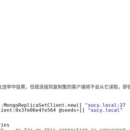
AI 应用
10分钟微调：让0.6B模型媲美235B模
多模态数据信
型
依托云原生高可用架构,实现Dify私有化部署
用1%尺寸在特定领域达到大模型90%以上效果
一个 AI 助手
超强辅助，Bol
即刻拥有 DeepSeek-R1 满血版
在企业官网、通讯软件中为客户提供 AI 客服
多种方案随心选，轻松解锁专属 DeepSeek
常一样在选举中投票，但是连接到复制集的客户端将不会从它读取，即使xu
::MongoReplicaSetClient.new([
"xucy.local:270
lient:0x3fe06e4fe564 @seeds=[[
"xucy.local"
,
mary
17]
ondaries
et -- as far as this connection is concerned,