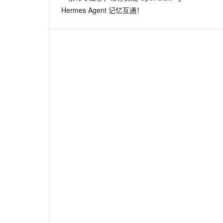
Hermes Agent 记忆互通！
k:
true
)
# error checking goes here