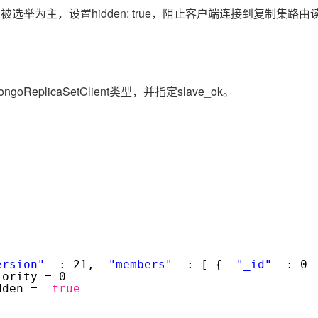
Deepseek-v4-pro
HappyHors
同享
万小智 AI 建站低至 15元/月
Qoder CN
AI 短剧/漫剧
云原生数据库 
们被选举为主，设置hidden: true，阻止客户端连接到复制集路由
快递物流查询
WordPress
成为服务伙
高校合作
点，立即开启云上创新
覆盖公网/内网、递归/权威、移动APP等全场景解析服务
送.CN域名，送备案服务码
基于千问大模型等，支持代码智能生成、研发智能问答
AI助力短剧
态智能体模型
旗舰 MoE 大模型，百万上下文与顶尖推理能力
图生视频，流
Ubuntu
服务生态伙伴
云工开物
企业应用
Works
Night Plan 支持 Qwen 3.8-Max
云原生大数据计算服务 MaxCompute
AI 办公
容器服务 Kub
NEW
GLM-5.2
Wan2.7-T
Red Hat
30+ 款产品免费体验
Data Agent 驱动的一站式 Data+AI 开发治理平台
夜间 5 折，Qwen/Meoo/TokenPlan 客户专享
面向分析的企业级SaaS模式云数据仓库
AI智能应用
提供一站式管
科研合作
视觉 Coding、空间感知、多模态思考等全面升级
1M上下文，专为长程任务能力而生
ERP
licaSetClient类型，并指定slave_ok。
堂（旗舰版）
SUSE
智能客服
CRM
防护产品
2个月
自动承接线索
建站小程序
OA 办公系统
AI 应用构建
大模型原生
力提升
财税管理
模板建站
Qoder
大模型服务平台百炼-应用模版
HOT
NEW
面向真实软件
个人版上线、团队版降价；千问3.8-Max首发发尝鲜
丰富多元化的应用模版和解决方案
400电话
定制建站
万有无界
大模型服务平台百炼-智能体
方案
广告营销
模板小程序
的模型效果
灵活可视化地构建企业级 Agent
定制小程序
g()
秒悟
人工智能平台 PAI
APP 开发
ersion"
: 21,
"members"
: [ {
"_id"
: 0
云端极速 AI 
新一代 AI 视频生成模型，深度适配广告营销等场景
AI Native 的算法工程平台，一站式完成建模、训练、推理服务部署
.priority = 0
建站系统
idden =
true
= 1