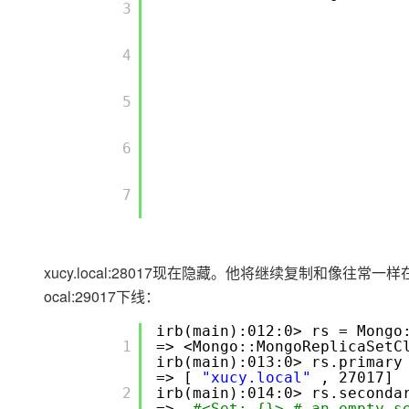
       3

大模型解决方案
迁移与运维管理
快速部署 Dify，高效搭建 
       4

专有云
       5

10 分钟在聊天系统中增加
       6

       7

xucy.local:28017现在隐藏。他将继续复制和像往
ocal:29017下线：
irb(main):012:0> rs = Mongo
       1

=> <Mongo::MongoReplicaSetC
irb(main):013:0> rs.pri
=> [
"xucy.local"
, 270
       2

irb(main):014:0> rs.sec
=>
#<Set: {}> # an empty s