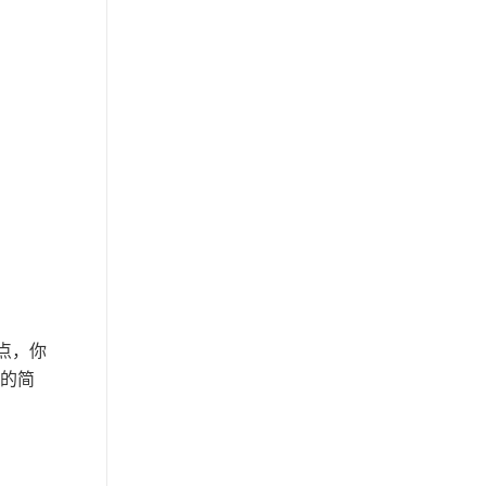
点，你
的简