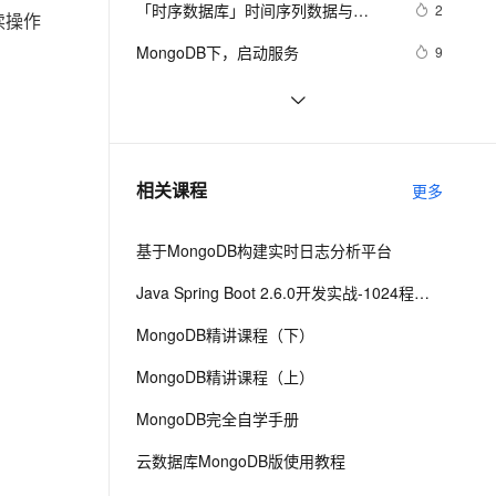
安全
「时序数据库」时间序列数据与
我要投诉
e-1.1-I2V
Cosyvoice-V3-Flash
2
PolarDB
上云场景组合购
读操作
伴
Qoder CN V1.7.0 发布
MongoDB：第一部分-简介
漫剧创作，剧本、分镜、视频高效生成
100%兼容MySQL、PostgreSQL，兼容Oracle，支持集中和分布式
覆盖90%+业务场景，专享组合折扣价
畅自然，细节丰富
高表现力语音合成大模型，语音克隆听感自然
VPN
MongoDB下，启动服务
9
ernetes 版 ACK
云聚AI 严选权益
云安全中心 AI BAS 智能自动
SSL 证书
启动设置mongodb
13
2V
Fun-ASR
，一键激活高效办公新体验
理容器应用的 K8s 服务
精选AI产品，从模型到应用全链提效
化模拟渗透攻击产品发布
文戏情感细腻自然，动作戏激烈拳拳到肉，实现更强表演能力
支持中英文自由切换，具备更强的噪声鲁棒性
堡垒机
如何向mongoDB中添加新的字段附代
3
AI 用量加速计划
DataWorks ChatBI 会话支持
码（全）
防火墙
、识别商机，让客服更高效、服务更出色。
全托管flink-vvp 自定义mongodb-cdc-
新老同享，达量后返
上传临时文件分析
4
相关课程
更多
connector实践
主机安全
应用
基于MongoDB构建实时日志分析平台
千问办公
NEW
AI 应用及服务市场
的智能体编程平台
一站式AI生产力平台
Java Spring Boot 2.6.0开发实战-1024程序员节创造营公益课
AI 应用
伶鹊
MongoDB精讲课程（下）
企业级人与Agent协作平台，接入和调度多个数字员工
智能客服平台，对话机器人、对话分析、智能外呼
大模型
MongoDB精讲课程（上）
大模型服务平台百炼 - 全妙
自然语言处理
,
"host"
:
"xucy.local:27017"
, }, {
"_id"
MongoDB完全自学手册
应用创作平台
多模态内容创作工具，已接入 DeepSeek
数据标注
云数据库MongoDB版使用教程
机器学习