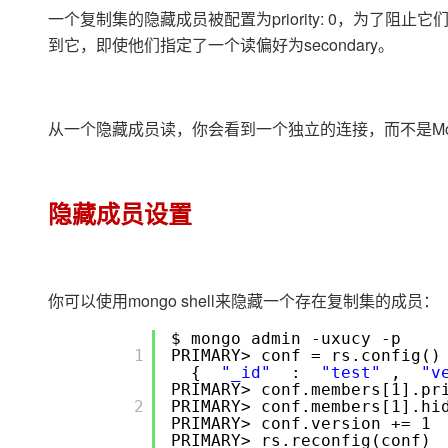
存储
天池大赛
Qwen3.7-Plus
云解析DNS
解决方案免费试用 新老
一个复制集的隐藏成员被配置为priority: 0，为了阻止它
电子合同
最高领取价值200元试用
能看、能想、能动手的多模
安全
网络与CDN
到它，即使他们指定了一个读偏好为secondary。
AI 算法大赛
畅捷通
大数据开发治理平台 Data
AI 产品 免费试用
网络
安全
云开发大赛
Qwen3-VL-Plus
Tableau 订阅
1亿+ 大模型 tokens 和 
可观测
入门学习赛
中间件
从一个隐藏成员读，你会看到一个独立的连接，而不是MongoRep
AI空中课堂在线直播课
云防火墙
140+云产品 免费试用
上云与迁云
云原生的云上边界网络安全
产品新客免费试用，最长1
数据库
生态解决方案
大模型服务
企业出海
大模型ACA认证体验
大数据计算
隐藏成员设置
助力企业全员 AI 认知与能
行业生态解决方案
千问AI平台-Token Plan
政企业务
媒体服务
开发者生态解决方案
企业服务与云通信
千问AI平台-模型体验
AI 开发和 AI 应用解决
你可以使用mongo shell来隐藏一个存在复制集的成员：
在线体验全尺寸、多种模态
域名与网站
$ mongo admin -uxucy -p
       1

PRIMARY> conf = rs.confi
Happy 系列大模型
终端用户计算
{
"_id"
:
"test"
,
"v
PRIMARY> conf.members[1]
Serverless
       2

PRIMARY> conf.members[1].h
PRIMARY> conf.version +
PRIMARY> rs.reconfig(conf)
开发工具