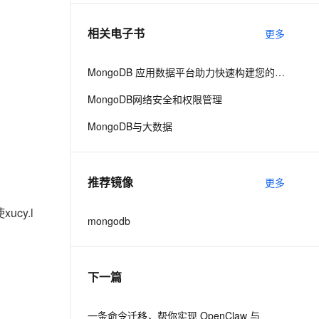
相关电子书
更多
息提取
与 AI 智能体进行实时音视频通话
从文本、图片、视频中提取结构化的属性信息
构建支持视频理解的 AI 音视频实时通话应用
MongoDB 应用数据平台助力快速构建您的应用
t.diy 一步搞定创意建站
构建大模型应用的安全防护体系
MongoDB网络安全和权限管理
通过自然语言交互简化开发流程,全栈开发支持
通过阿里云安全产品对 AI 应用进行安全防护
MongoDB与大数据
推荐镜像
更多
cy.l
mongodb
17"
,
"xucy.local:28017"
,
"xucy.local:2901
 27017], [
"xucy.local"
, 28017], [
"xucy.loc
下一篇
一条命令迁移，帮你实现 OpenClaw 与
 there are no secondaries.