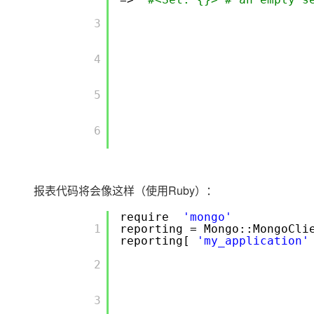
       3

       4

       5

       6

报表代码将会像这样（使用Ruby）：
require
'mongo'
       1

reporting = Mongo::MongoCli
reporting[
'my_application'
       2

       3
