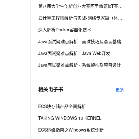
第八届大学生创新创业大赛阿里命题IoT赛题解析
息提取
与 AI 智能体进行实时音视频通话
云计算工程师解析与实战-网络专家篇（体验版）
从文本、图片、视频中提取结构化的属性信息
构建支持视频理解的 AI 音视频实时通话应用
深入解析Docker容器化技术
t.diy 一步搞定创意建站
构建大模型应用的安全防护体系
Java面试疑难点解析 - 面试技巧及语言基础
通过自然语言交互简化开发流程,全栈开发支持
通过阿里云安全产品对 AI 应用进行安全防护
Java面试疑难点解析 - Java Web开发
Java面试疑难点解析 - 系统架构及项目设计
相关电子书
更多
ECS块存储产品全面解析
TAKING WINDOWS 10 KERNEL
ECS运维指南之Windows系统诊断