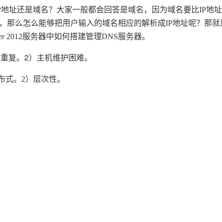
Deepseek-v4-pro
HappyHors
同享
万小智 AI 建站低至 15元/月
Qoder CN
AI 短剧/漫剧
云原生数据库 
快递物流查询
WordPress
成为服务伙
P地址还是域名？大家一般都会回答是域名，因为域名要比IP地
高校合作
点，立即开启云上创新
覆盖公网/内网、递归/权威、移动APP等全场景解析服务
送.CN域名，送备案服务码
基于千问大模型等，支持代码智能生成、研发智能问答
AI助力短剧
态智能体模型
旗舰 MoE 大模型，百万上下文与顶尖推理能力
图生视频，流
，那么怎么能够把用户输入的域名相应的解析成IP地址呢？那就是
Ubuntu
服务生态伙伴
云工开物
企业应用
er 2012服务器中如何搭建管理DNS服务器。
Works
Night Plan 支持 Qwen 3.8-Max
云原生大数据计算服务 MaxCompute
AI 办公
容器服务 Kub
NEW
GLM-5.2
Wan2.7-T
Red Hat
30+ 款产品免费体验
Data Agent 驱动的一站式 Data+AI 开发治理平台
夜间 5 折，Qwen/Meoo/TokenPlan 客户专享
面向分析的企业级SaaS模式云数据仓库
AI智能应用
提供一站式管
科研合作
重复。2）
视觉 Coding、空间感知、多模态思考等全面升级
1M上下文，专为长程任务能力而生
主机维护困难。
ERP
堂（旗舰版）
SUSE
智能客服
CRM
布式。
防护产品
2个月
2）层次性。
自动承接线索
建站小程序
OA 办公系统
AI 应用构建
大模型原生
力提升
财税管理
模板建站
Qoder
大模型服务平台百炼-应用模版
HOT
NEW
面向真实软件
个人版上线、团队版降价；千问3.8-Max首发发尝鲜
丰富多元化的应用模版和解决方案
400电话
定制建站
万有无界
大模型服务平台百炼-智能体
方案
广告营销
模板小程序
的模型效果
灵活可视化地构建企业级 Agent
定制小程序
秒悟
人工智能平台 PAI
APP 开发
云端极速 AI 
新一代 AI 视频生成模型，深度适配广告营销等场景
AI Native 的算法工程平台，一站式完成建模、训练、推理服务部署
建站系统