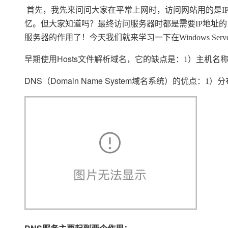
存储
天池大赛
Qwen3.7-Plus
云解析DNS
解决方案免费试用 新老
电子合同
首先，我先来问问大家在平常上网时，访问网站用的是I
最高领取价值200元试用
能看、能想、能动手的多模
安全
网络与CDN
AI 算法大赛
忆。但大家知道吗？最终访问服务器时都是需要IP地址的
畅捷通
服务器的作用了！今天我们就来学习一下在Windows Serv
大数据开发治理平台 Data
AI 产品 免费试用
网络
安全
云开发大赛
Qwen3-VL-Plus
Tableau 订阅
1亿+ 大模型 tokens 和 
Hosts
主机名称
早期使用
可观测
文件解析域名，它的缺点是：1）
入门学习赛
中间件
AI空中课堂在线直播课
云防火墙
140+云产品 免费试用
DNS
Domain Name System
分
上云与迁云
（
域名系统）的优点：1）
云原生的云上边界网络安全
产品新客免费试用，最长1
数据库
生态解决方案
大模型服务
企业出海
大模型ACA认证体验
大数据计算
助力企业全员 AI 认知与能
行业生态解决方案
千问AI平台-Token Plan
政企业务
媒体服务
开发者生态解决方案
企业服务与云通信
千问AI平台-模型体验
AI 开发和 AI 应用解决
在线体验全尺寸、多种模态
域名与网站
Happy 系列大模型
终端用户计算
Serverless
开发工具