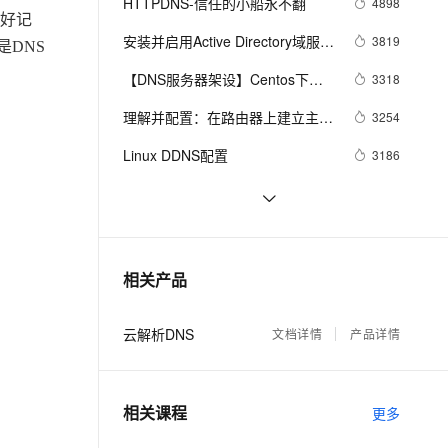
安全
HTTPDNS-信任的小船永不翻
4898
我要投诉
e-1.1-I2V
Cosyvoice-V3-Flash
PolarDB
上云场景组合购
Milvus 弹性伸缩功能新增节
伴
址好记
漫剧创作，剧本、分镜、视频高效生成
100%兼容MySQL、PostgreSQL，兼容Oracle，支持集中和分布式
覆盖90%+业务场景，专享组合折扣价
点支持范围
畅自然，细节丰富
高表现力语音合成大模型，语音克隆听感自然
安装并启用Active Directory域服务
3819
VPN
DNS
与DNS服务
ernetes 版 ACK
云聚AI 严选权益
【DNS服务器架设】Centos下转
AI 原生数据库服务发布
3318
SSL 证书
2V
Fun-ASR
，一键激活高效办公新体验
理容器应用的 K8s 服务
精选AI产品，从模型到应用全链提效
Agent 数据网关
发DNS服务器的架设与测试
文戏情感细腻自然，动作戏激烈拳拳到肉，实现更强表演能力
支持中英文自由切换，具备更强的噪声鲁棒性
理解并配置：在路由器上建立主机
堡垒机
3254
AI 用量加速计划
名与DNS名称解析
云原生数据库 PolarDB
防火墙
Linux DDNS配置
3186
、识别商机，让客服更高效、服务更出色。
新老同享，达量后返
Agentic Database 发布
主机安全
应用
基于BIND实现智能DNS解析
3091
《DNS与BIND（第5版）》——
2584
千问办公
NEW
AI 应用及服务市场
10.7 轮询调度（Round-Robin）
的智能体编程平台
一站式AI生产力平台
《Python自动化运维：技术与最佳
2545
相关产品
负载分配
AI 应用
实践》一1.3　DNS处理模块
伶鹊
dnspython
企业级人与Agent协作平台，接入和调度多个数字员工
智能客服平台，对话机器人、对话分析、智能外呼
大模型
云解析DNS
文档详情
产品详情
大模型服务平台百炼 - 全妙
自然语言处理
应用创作平台
多模态内容创作工具，已接入 DeepSeek
数据标注
相关课程
更多
机器学习