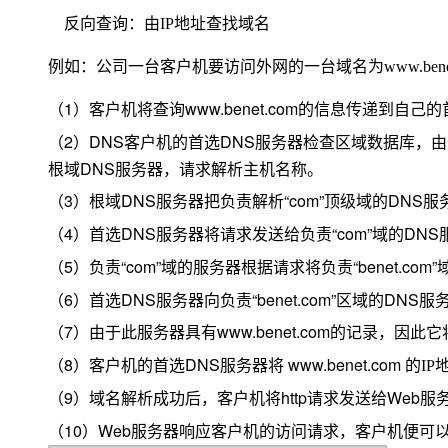
反向查询：由
IP
地址查找域名
例如：公司一台客户机要访问外网的一台域名为www.bene
（
1
）客户机将查询
www.benet.com的信息传递到自己
（
2
）
DNS
客户机的首选
DNS
服务器检查区域数据库，由
根域
DNS
服务器，请求解析主机名称。
（
3
）根域
DNS
服务器把负责解析“
com
”顶级域的
DNS
服
（
4
）首选
DNS
服务器将请求发送给负责“
com
”域的
DNS
（
5
）负责“
com
”域的服务器根据请求将负责“
benet.com
”
（
6
）首选
DNS
服务器向负责“
benet.com
”区域的
DNS
服
（
7
）由于此服务器具有
www.benet.com
的记录，因此它
（
8
）客户机的首选
DNS
服务器将
www.benet.com
的IP
（
9
）域名解析成功后，客户机将
http
请求发送给
Web
服
（
10
）
Web
服务器响应客户机的访问请求，客户机便可