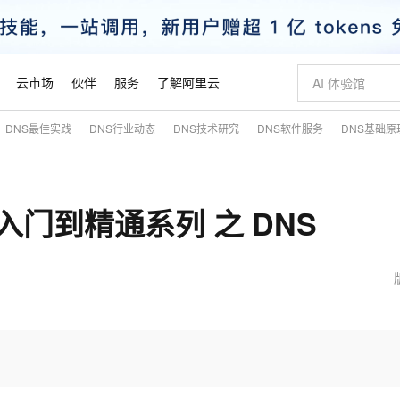
云市场
伙伴
服务
了解阿里云
DNS最佳实践
DNS行业动态
DNS技术研究
DNS软件服务
DNS基础原
AI 特惠
数据与 API
成为产品伙伴
企业增值服务
最佳实践
价格计算器
AI 场景体
基础软件
产品伙伴合
阿里云认证
市场活动
配置报价
大模型
自助选配和估算价格
新方式
睿译宝，AI翻译排版一步到位
智启 AI 普惠权益
产品生态集成认证中心
企业支持计划
云上春晚
域名与网站
千问官方 MaaS 平台，为开发者和 Agent 而生，新用户赠送 1 亿 + tokens 额度
AI Coding
阿里云Maa
2026 阿里云
云服务器 E
为企业打
数据集
Windows
大模型认证
模型
NEW
2 从入门到精通系列 之 DNS
交付可用成果
值低价云产品抢先购
上传文档即自动完成翻译和格式还原
至高享 1亿+免费 tokens，加速 Al 应用落地
提供智能易用的域名与建站服务
智能编程，一键
安全可靠、
产品生态伙伴
专家技术服务
云上奥运之旅
弹性计算合作
阿里云中企出
手机三要素
宝塔 Linux
全部认证
价格优势
有专属领域专家
GLM-5.2：长任务时代开源旗舰模型
阿里云 OPC 创新助力计划
千问大模型
即刻拥有 DeepS
AI 电商营销
对象存储 O
大模型
产品生态伙伴工作台
企业增值服务台
云栖战略参考
云存储合作计
云栖大会
身份实名认证
CentOS
训练营
推动算力普惠，释放技术红利
最高返9万
多领域专家智能体,一键组建 AI 虚拟交付团队
快速构建应用程序和网站，即刻迈出上云第一步
至高百万元 Token 补贴，加速一人公司成长
多元化、高性能、安全可靠的大模型服务
真正可用的 1M 上下文,一次完成代码全链路开发
轻松解锁专属 Dee
从图文生成到
云上的中国
数据库合作计
活动全景
短信
Docker
图片和
站式影视创作平台
Hermes Agent，打造自进化智能体
Token Plan 模型订阅计划
数字证书管理服务（原SSL证书）
5 分钟轻松部署
AI 广告创作
无影云电脑
企业成长
NEW
信息公告
看见新力量
云网络合作计
OCR 文字识别
JAVA
证享300元代金券
可视化编排打通从文字构思到成片全链路闭环
全托管，含MySQL、PostgreSQL、SQL Server、MariaDB多引擎
自主进化，持久记忆，越用越聪明
Qwen3.8-Max 首发尝鲜，限时加量 10 倍，夜间低至2折
实现全站HTTPS，呈现可信的WEB访问
图文、视频一
随时随地安
魔搭 Mode
Kimi-K3
HappyHors
NEW
loud
服务实践
官网公告
金融模力时刻
Salesforce O
版
发票查验
全能环境
Claude Code + GStack 打造工程团队
千问办公，限时限量积分加倍
Qoder
低代码高效构
AI 建站
短信服务
型
NEW
作计划
Kimi 最新旗舰模型，长程编程与推理利器
让文字生成流
计划
创新中心
魔搭 ModelSc
健康状态
理服务
让AI从“聊天伙伴”进化为能干活的“数字员工”
安装技能 GStack，拥有专属 AI 工程团队
你的AI工作搭子，覆盖日常办公高频场景
面向真实软件的智能体编程平台
0 代码专业建
客户案例
天气预报查询
操作系统
态合作计划