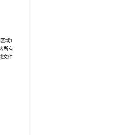
中区域
1
内所有
域文件