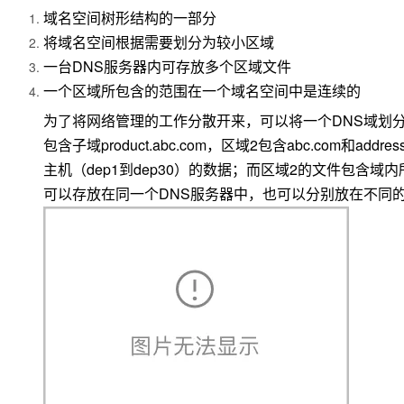
域名空间树形结构的一部分
将域名空间根据需要划分为较小区域
DNS
一台
服务器内可存放多个区域文件
一个区域所包含的范围在一个域名空间中是连续的
为了将网络管理的工作分散开来，可以将一个
DNS
域划
包含子域
product.abc.com
，区域
2
包含
abc.com
和
addres
主机（
dep1
到
dep30
）的数据；而区域
2
的文件包含域内
可以存放在同一个
DNS
服务器中，也可以分别放在不同