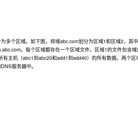
分为多个区域。如下图，将域
abc.com
划分为区域
1
和区域
2
，其
s.abc.com
。每个区域都存在一个区域文件，区域
1
的文件包含域
所有主机（
abc1
到
abc20
和
add1
到
add40
）的所有数据。两个区
的
DNS
服务器中。