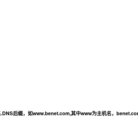
名
.DNS
后缀，如www.benet.com,其中www为主机名，benet.c