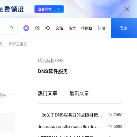
文档
备案
控制台
注册
登录
理
探索云世界
验
作计划
器
AI 活动
专业服务
服务伙伴合作计划
开发者社区
加入我们
产品动态
服务平台百炼
阿里云 OPC 创新助力计划
域名解析DNS
一站式生成采购清单，支持单品或批量购买
S产品伙伴计划（繁花）
峰会
CS
造的大模型服务与应用开发平台
Qwen Audio：打造专属 AI 语音助手
一句话生成原生可编辑精美 PPT 文稿
AI 生产力先锋
Al MaaS 服务伙伴赋能合作
域名
博文
Careers
NEW
至高可申请百万元
Qwen3.8-Max 模型上线
DNS软件服务
开启高性价比 AI 编程新体验
弹性可伸缩的云计算服务
Qwen-Audio-3.0-Realtime 端到端实时语音角色扮演
输入一句话想法, 轻松生成专业的 PPT
先锋实践拓展 AI 生产力的边界
Token 补贴，五大权
计划
海大会
伙伴信用分合作计划
商标
问答
社会招聘
益加速 OPC 成功
eek-V4-Pro
SS
一键部署幻兽帕鲁游戏服务器
飞天发布时刻
HOT
Open Search 向量检索版支
划
备案
电子书
校园招聘
pSeek-V4-Pro
视频创作，一键激活电商全链路生产力
稳定、安全、高性价比、高性能的云存储服务
一键购买专属联机服务器，轻松开启游戏
所见，即是所愿
持视频检索 Pipeline 功能
热门文章
最新文章
更多支持
版权
划
公司注册
镜像站
视频生成
语音识别与合成
专属 QwenPaw
漫剧工坊：一站式动画创作平台
AI 实训营
HOT
应用身份服务 (IDaaS)
合作伙伴培训与认证
划
上云迁移
站生成，高效打造优质广告素材
全接入的云上超级电脑
从聊天伙伴进化为能主动干活的本地数字员工
快速生产连贯的高质量长漫剧
从基础到进阶，Agent 创客手把手教你
OpenClaw 管理能力上线
一次关于DNS服务器的故障排错记
lScope
7050
我要反馈
e-1.1-T2V
Qwen3-TTS-Flash
查询合作伙伴
n Alibaba Cloud ISV 合作
代维服务
录——RNDC故障
建企业门户网站
10 分钟搭建微信、支付宝小程序
MaxCompute MaxFrame 提
畅细腻的高质量视频
离线语音合成大模型，多语言方言自适应，低延迟高稳定
dnsmasq+postfix+sasl+tls+dovecot(邮
5080
创新加速
ope
登录合作伙伴管理后台
我要建议
站，无忧落地极速上线
以可视化方式快速构建移动和 PC 门户网站
国内短信简单易用，安全可靠，秒级触达，全球覆盖200+国家和地区。
高效部署网站，快速应用到小程序
供自动弹性内存功能
件服务器)