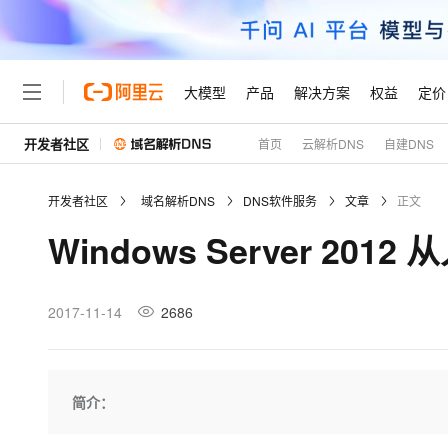
大模型
产品
解决方案
权益
定价
开发者社区
首页
云解析DNS
自建DNS
大模型
产品
解决方案
权益
定价
云市场
伙伴
服务
了解阿里云
精选产品
精选解决方案
普惠上云
产品定价
精选商城
成为销售伙伴
售前咨询
为什么选择阿里云
千问AI平台
开发者社区
域名解析DNS
DNS软件服务
文章
正文
了解云产品的定价详情
大模型服务平台百炼
千问办公，解锁你的工作
普惠上云 官方力荐
分销伙伴
在线服务
网站建设
什么是云计算
大
Windows Server 201
大模型服务与应用平台
企业级Agent产品，直接
云服务器38元/年起，超
咨询伙伴
多端小程序
技术领先
云上成本管理
售后服务
轻量应用服务器
Agency Agents：拥
官方推荐返现计划
大模型
精选产品
精选解决方案
Salesforce 国际版订阅
稳定可靠
管理和优化成本
推荐新用户得奖励，单订单
销售伙伴合作计划
2017-11-14
2686
自助服务
友盟天域
安全合规
人工智能与机器学习
AI
文本生成
云数据库 RDS
HappyHorse 打造一
云工开物
无影生态合作计划
在线服务
观测云
分析师报告
高校专属算力普惠，学生认
计算
互联网应用开发
Qwen3.8-Max
HOT
Salesforce On Alibaba C
工单服务
Tuya 物联网平台阿里云
研究报告与白皮书
人工智能平台 PAI
快速拥有专属 OpenClaw
简介：
大模
Consulting Partner 合
大数据
容器
智能体时代全能旗舰模型
免费试用
短信专区
一站式AI开发、训练和推
蓝凌 OA
AI 大模型销售与服务生
现代化应用