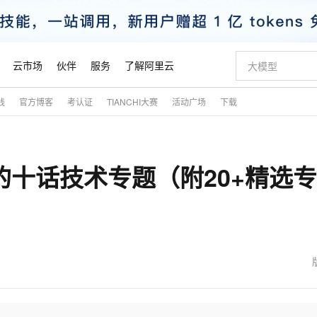
云市场
伙伴
服务
了解阿里云
践
官方博客
考认证
TIANCHI大赛
活动广场
下载
AI 特惠
数据与 API
成为产品伙伴
企业增值服务
最佳实践
价格计算器
AI 场景体
基础软件
产品伙伴合
阿里云认证
市场活动
配置报价
大模型
自助选配和估算价格
步到位
智启 AI 普惠权益
产品生态集成认证中心
企业支持计划
云上春晚
域名与网站
Qwen Audio：打造专属 AI 语音助手
千问官方 MaaS 平台，为开发者和 Agent 而生，新用户赠送 1 亿 + tokens 额度
一句话生成原生
AI Coding
阿里云Maa
2026 阿里云
云服务器 E
为企业打
数据集
Windows
大模型认证
模型
NEW
NEW
的十话技术专题（附20+精选
格式还原
值低价云产品抢先购
至高享 1亿+免费 tokens，加速 Al 应用落地
提供智能易用的域名与建站服务
Qwen-Audio-3.0-Realtime 端到端实时语音角色扮演
输入一句话想法,
智能编程，一键
安全可靠、
产品生态伙伴
专家技术服务
云上奥运之旅
弹性计算合作
阿里云中企出
手机三要素
宝塔 Linux
全部认证
价格优势
开源旗舰模型
即刻拥有 DeepSeek-V4-Pro
阿里云 OPC 创新助力计划
千问大模型
一键部署幻兽
AI 电商营销
对象存储 O
大模型
产品生态伙伴工作台
企业增值服务台
云栖战略参考
云存储合作计
云栖大会
身份实名认证
CentOS
训练营
推动算力普惠，释放技术红利
最高返9万
真正可用的 1M 上下文,一次完成代码全链路开发
快速构建应用程序和网站，即刻迈出上云第一步
轻松解锁专属 DeepSeek-V4-Pro
至高百万元 Token 补贴，加速一人公司成长
多元化、高性能、安全可靠的大模型服务
一键购买专属
从图文生成到
云上的中国
数据库合作计
活动全景
短信
Docker
图片和
自进化智能体
5 分钟轻松部署专属 QwenPaw
Token Plan 模型订阅计划
数字证书管理服务（原SSL证书）
高效搭建 AI
AI 广告创作
无影云电脑
企业成长
NEW
HOT
信息公告
看见新力量
云网络合作计
OCR 文字识别
JAVA
越聪明
证享300元代金券
全托管，含MySQL、PostgreSQL、SQL Server、MariaDB多引擎
Qwen3.8-Max 首发尝鲜，限时加量 10 倍，夜间低至2折
实现全站HTTPS，呈现可信的WEB访问
从聊天伙伴进化为能主动干活的本地数字员工
图文、视频一
随时随地安
魔搭 Mode
Kimi-K3
HappyHors
NEW
loud
服务实践
官网公告
金融模力时刻
Salesforce O
版
发票查验
全能环境
Claude Code + GStack 打造工程团队
千问办公，限时限量积分加倍
Qoder
低代码高效构
AI 建站
短信服务
型
NEW
作计划
Kimi 最新旗舰模型，长程编程与推理利器
让文字生成流
计划
创新中心
魔搭 ModelSc
健康状态
理服务
让AI从“聊天伙伴”进化为能干活的“数字员工”
安装技能 GStack，拥有专属 AI 工程团队
你的AI工作搭子，覆盖日常办公高频场景
面向真实软件的智能体编程平台
0 代码专业建
客户案例
天气预报查询
操作系统
态合作计划