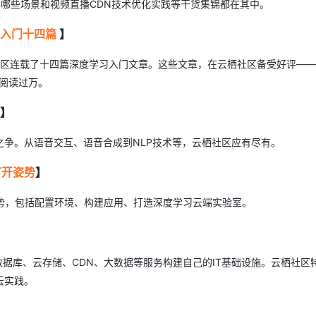
用哪些场景和视频直播CDN技术优化实践等干货集锦都在其中。
入门十四篇
】
栖社区连载了十四篇深度学习入门文章。这些文章，在云栖社区备受好评——
篇阅读过万。
】
争。从语音交互、语音合成到NLP技术等，云栖社区应有尽有。
打开姿势
】
势，包括配置环境、构建应用、打造深度学习云端实验室。
数据库、云存储、CDN、大数据等服务构建自己的IT基础设施。云栖社区
云实践。
】