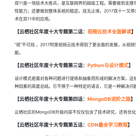
大模型解决方案
双11是一场技术大练兵，是互联网界的超级工程。需要做到支撑
性能力；还要做到整体系统的稳定。技无止境，2017双十一又带
迁移与运维管理
快速部署 Dify，高效搭建 
术在双11中的应用。
专有云
【云栖社区年度十大专题第二话：
视频云技术全面解读
】
10 分钟在聊天系统中增加
“视”不可挡 ，2017阿里视频云技术得到了更全面的发展，从
能。
【云栖社区年度十大专题第三话：
Python
与设计模式
】
设计模式是面对各种问题进行提炼和抽象而形成的解决方案，这
种因素的高度总结。它不限于一种特定的语言，它是一种解决问题的
【云栖社区年度十大专题第四话：
MongoDB
进阶之路
】
云栖社区的MongoDB升级内容不仅仅包含了技术研究，还有优
【云栖社区年度十大专题第五话：
CDN
最全学习教程
】