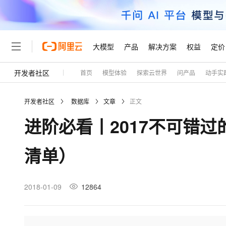
大模型
产品
解决方案
权益
定价
开发者社区
首页
模型体验
探索云世界
问产品
动手实
大模型
产品
解决方案
权益
定价
云市场
伙伴
服务
了解阿里云
精选产品
精选解决方案
普惠上云
产品定价
精选商城
成为销售伙伴
售前咨询
为什么选择阿里云
千问AI平台
开发者社区
数据库
文章
正文
了解云产品的定价详情
大模型服务平台百炼
睿译宝，AI翻译排版一
普惠上云 官方力荐
分销伙伴
在线服务
网站建设
什么是云计算
大
进阶必看丨2017不可错过
大模型服务与应用平台
上传文档即自动完成翻译和
云服务器38元/年起，超
咨询伙伴
多端小程序
技术领先
云上成本管理
售后服务
轻量应用服务器
GLM-5.2：长任务时代
官方推荐返现计划
大模型
精选产品
精选解决方案
Salesforce 国际版订阅
稳定可靠
清单）
管理和优化成本
推荐新用户得奖励，单订单
销售伙伴合作计划
自助服务
友盟天域
安全合规
人工智能与机器学习
AI
文本生成
云数据库 RDS
Hermes Agent，打造
云工开物
无影生态合作计划
在线服务
观测云
分析师报告
自主进化，持久记忆，越用
高校专属算力普惠，学生认
计算
互联网应用开发
2018-01-09
12864
Qwen3.8-Max
HOT
Salesforce On Alibaba C
工单服务
Tuya 物联网平台阿里云
研究报告与白皮书
人工智能平台 PAI
快速拥有专属 OpenClaw
大模
Consulting Partner 合
大数据
容器
智能体时代全能旗舰模型
免费试用
短信专区
一站式AI开发、训练和推
蓝凌 OA
AI 大模型销售与服务生
现代化应用