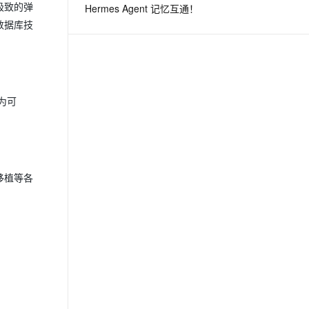
极致的弹
Hermes Agent 记忆互通！
数据库技
息提取
与 AI 智能体进行实时音视频通话
从文本、图片、视频中提取结构化的属性信息
构建支持视频理解的 AI 音视频实时通话应用
t.diy 一步搞定创意建站
构建大模型应用的安全防护体系
通过自然语言交互简化开发流程,全栈开发支持
通过阿里云安全产品对 AI 应用进行安全防护
为可
移植等各