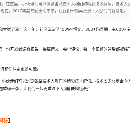
Deepseek-v4-pro
HappyHors
地，在这里，小伙伴们可以浏览各路技术大咖们的精彩技术解读。技术太
同享
万小智 AI 建站低至 15元/月
Qoder CN
AI 短剧/漫剧
云原生数据库 
快递物流查询
WordPress
成为服务伙
高校合作
现在，2017年度专题重磅来袭，让我们一起再重温下大咖们的智慧吧。
点，立即开启云上创新
覆盖公网/内网、递归/权威、移动APP等全场景解析服务
送.CN域名，送备案服务码
基于千问大模型等，支持代码智能生成、研发智能问答
AI助力短剧
态智能体模型
旗舰 MoE 大模型，百万上下文与顶尖推理能力
图生视频，流
Ubuntu
服务生态伙伴
云工开物
企业应用
Works
Night Plan 支持 Qwen 3.8-Max
云原生大数据计算服务 MaxCompute
AI 办公
容器服务 Kub
NEW
GLM-5.2
Wan2.7-T
Red Hat
30+ 款产品免费体验
Data Agent 驱动的一站式 Data+AI 开发治理平台
夜间 5 折，Qwen/Meoo/TokenPlan 客户专享
面向分析的企业级SaaS模式云数据仓库
AI智能应用
提供一站式管
大家分享：这一年，社区沉淀了100W+博文，300+场直播，有600+
科研合作
视觉 Coding、空间感知、多模态思考等全面升级
1M上下文，专为长程任务能力而生
ERP
堂（旗舰版）
SUSE
智能客服
CRM
防护产品
2个月
自动承接线索
社区第一份开发者调查报告。每篇博文、每个评论、每一个视频的背后都凝结
建站小程序
OA 办公系统
AI 应用构建
大模型原生
力提升
财税管理
模板建站
Qoder
大模型服务平台百炼-应用模版
HOT
NEW
期待和你探索更多可能。
面向真实软件
个人版上线、团队版降价；千问3.8-Max首发发尝鲜
丰富多元化的应用模版和解决方案
400电话
定制建站
，小伙伴们可以浏览各路技术大咖们的精彩技术解读。技术太多总是会令
万有无界
大模型服务平台百炼-智能体
方案
广告营销
模板小程序
专题重磅来袭，让我们一起再重温下大咖们的智慧吧：
的模型效果
灵活可视化地构建企业级 Agent
定制小程序
秒悟
人工智能平台 PAI
APP 开发
云端极速 AI 
新一代 AI 视频生成模型，深度适配广告营销等场景
AI Native 的算法工程平台，一站式完成建模、训练、推理服务部署
建站系统
揭秘
】