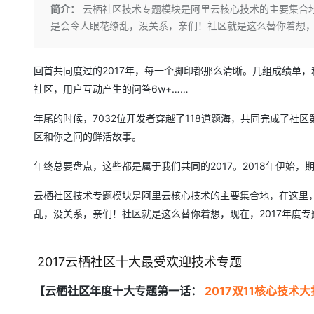
存储
天池大赛
Qwen3.7-Plus
简介：
云栖社区技术专题模块是阿里云核心技术的主要集合
云解析DNS
解决方案免费试用 新老
电子合同
是会令人眼花缭乱，没关系，亲们！社区就是这么替你着想，
最高领取价值200元试用
能看、能想、能动手的多模
安全
网络与CDN
AI 算法大赛
畅捷通
大数据开发治理平台 Data
AI 产品 免费试用
网络
安全
云开发大赛
Qwen3-VL-Plus
Tableau 订阅
1亿+ 大模型 tokens 和 
回首共同度过的2017年，每一个脚印都那么清晰。几组成绩单，和
可观测
入门学习赛
中间件
AI空中课堂在线直播课
社区，用户互动产生的问答6w+……
云防火墙
140+云产品 免费试用
上云与迁云
云原生的云上边界网络安全
产品新客免费试用，最长1
数据库
年尾的时候，7032位开发者穿越了118道题海，共同完成了
生态解决方案
大模型服务
区和你之间的鲜活故事。
企业出海
大模型ACA认证体验
大数据计算
助力企业全员 AI 认知与能
行业生态解决方案
千问AI平台-Token Plan
年终总要盘点，这些都是属于我们共同的2017。2018年伊始，
政企业务
媒体服务
开发者生态解决方案
云栖社区技术专题模块是阿里云核心技术的主要集合地，在这里
企业服务与云通信
千问AI平台-模型体验
AI 开发和 AI 应用解决
乱，没关系，亲们！社区就是这么替你着想，现在，2017年度
在线体验全尺寸、多种模态
域名与网站
Happy 系列大模型
终端用户计算
2017云栖社区十大最受欢迎技术专题
Serverless
【云栖社区年度十大专题第一话：
2017
双
11
核心技术大
开发工具