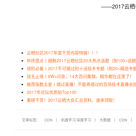
——2017云
云栖社区
2017年度干货内容特辑！！！
年终盘点丨细数2017云栖社区20大热点话题（附100+话
进阶必看丨2017不可错过的十话技术专题（附20+精选专
技无止境丨6W+问答，14大百问集锦，精华都在这里了！
推荐指数五星丨错过直播！不能再错过的百场技术直播全
2017
年论坛优质贴
Top100
重磅干货！2017云栖大会汇总资料，速来领取！
文章标签：
CDN
机器学习/深度学习
大数据
CDN