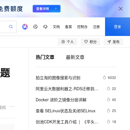
文档
备案
控制台
注册
登录
个人
积分
发布
验
作计划
器
AI 活动
专业服务
服务伙伴合作计划
开发者社区
加入我们
产品动态
服务平台百炼
阿里云 OPC 创新助力计划
热门文章
最新文章
一站式生成采购清单，支持单品或批量购买
可编辑精美 PPT 文稿
S产品伙伴计划（繁花）
峰会
CS
造的大模型服务与应用开发平台
Agency Agents：拥有专属领域专家
AI 生产力先锋
Al MaaS 服务伙伴赋能合作
域名
博文
Careers
至高可申请百万元
Qwen3.8-Max 模型上线
专题
 轻松生成专业的 PPT
开启高性价比 AI 编程新体验
弹性可伸缩的云计算服务
先锋实践拓展 AI 生产力的边界
多领域专家智能体,一键组建 AI 虚拟交付团队
Token 补贴，五大权
计划
海大会
伙伴信用分合作计划
商标
问答
社会招聘
拍立淘的图像搜索与识别
6032
益加速 OPC 成功
帕鲁游戏服务器
SS
HappyHorse 打造一站式影视创作平台
飞天发布时刻
HOT
Open Search 向量检索版支
划
备案
电子书
校园招聘
联机服务器，轻松开启游戏
视频创作，一键激活电商全链路生产力
稳定、安全、高性价比、高性能的云存储服务
所见，即是所愿
持视频检索 Pipeline 功能
可视化编排打通从文字构思到成片全链路闭环
更多支持
阿里云大数据利器之-RDS迁移到
22
划
公司注册
镜像站
视频生成
语音识别与合成
Maxcompute实现动态分区
 智能体与工作流应用
漫剧工坊：一站式动画创作平台
AI 实训营
应用身份服务 (IDaaS)
Docker 进阶之镜像分层详解
40
合作伙伴培训与认证
划
上云迁移
站生成，高效打造优质广告素材
全接入的云上超级电脑
通过阿里云百炼高效搭建AI应用,助力高效开发
快速生产连贯的高质量长漫剧
从基础到进阶，Agent 创客手把手教你
OpenClaw 管理能力上线
版权
lScope
我要反馈
e-1.1-T2V
Qwen3-TTS-Flash
查看 SELinux状态及关闭SELinux
25
查询合作伙伴
n Alibaba Cloud ISV 合作
代维服务
建企业门户网站
10 分钟搭建微信、支付宝小程序
MaxCompute MaxFrame 提
畅细腻的高质量视频
离线语音合成大模型，多语言方言自适应，低延迟高稳定
创新加速
剑池CDK开发工具介绍  |  《平头哥
ope
登录合作伙伴管理后台
18
我要建议
站，无忧落地极速上线
以可视化方式快速构建移动和 PC 门户网站
国内短信简单易用，安全可靠，秒级触达，全球覆盖200+国家和地区。
高效部署网站，快速应用到小程序
供自动弹性内存功能
剑池CDK快速上手指南》第一章