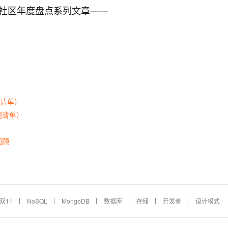
栖社区年度盘点系列文章——
题清单）
题清单）
回顾
双11
NoSQL
MongoDB
数据库
存储
开发者
设计模式