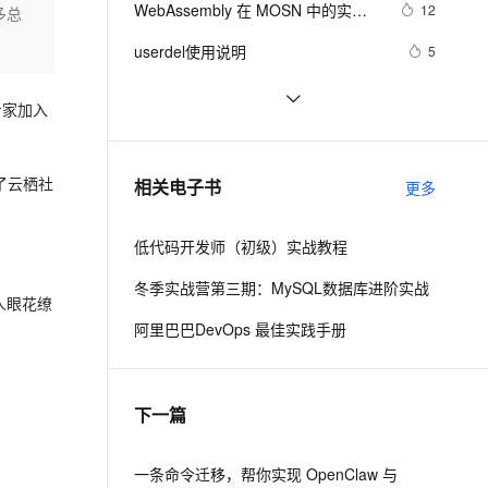
安全
WebAssembly 在 MOSN 中的实践 - 
我要投诉
e-1.1-I2V
Cosyvoice-V3-Flash
12
多总
PolarDB
上云场景组合购
Milvus 弹性伸缩功能新增节
伴
基础框架篇
漫剧创作，剧本、分镜、视频高效生成
100%兼容MySQL、PostgreSQL，兼容Oracle，支持集中和分布式
覆盖90%+业务场景，专享组合折扣价
点支持范围
畅自然，细节丰富
高表现力语音合成大模型，语音克隆听感自然
VPN
userdel使用说明
5
ernetes 版 ACK
云聚AI 严选权益
AI 原生数据库服务发布
SSL 证书
自己看系统的“系统还原”
14
2V
Fun-ASR
，一键激活高效办公新体验
理容器应用的 K8s 服务
精选AI产品，从模型到应用全链提效
Agent 数据网关
专家加入
文戏情感细腻自然，动作戏激烈拳拳到肉，实现更强表演能力
支持中英文自由切换，具备更强的噪声鲁棒性
堡垒机
AngularJS 五大特性，加快 Web 应
10
AI 用量加速计划
云原生数据库 PolarDB
用开发
防火墙
、识别商机，让客服更高效、服务更出色。
WPF游戏开发——小鸡快跑
新老同享，达量后返
Agentic Database 发布
5
了云栖社
相关电子书
更多
主机安全
应用
低代码开发师（初级）实战教程
千问办公
NEW
AI 应用及服务市场
的智能体编程平台
一站式AI生产力平台
冬季实战营第三期：MySQL数据库进阶实战
人眼花缭
AI 应用
伶鹊
阿里巴巴DevOps 最佳实践手册
企业级人与Agent协作平台，接入和调度多个数字员工
智能客服平台，对话机器人、对话分析、智能外呼
大模型
大模型服务平台百炼 - 全妙
自然语言处理
下一篇
应用创作平台
多模态内容创作工具，已接入 DeepSeek
数据标注
机器学习
一条命令迁移，帮你实现 OpenClaw 与