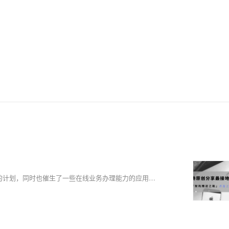
2020年，注定是个不平凡的一年。疫情的蔓延打乱了大家既定的原有的计划，同时也催生了一些在线业务办理能力的应用诉求，作为技术同学，需要在短时间内快速支持建设系统能力并保障其运行系统稳定性。恰逢年终月份，正好梳理总结下自己的系统稳定性建设经验和思考。