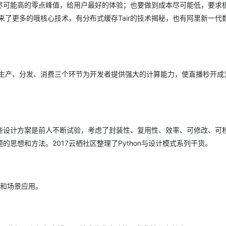
尽可能高的零点峰值，给用户最好的体验；也要做到成本尽可能低，要求
来了更多的哦核心技术，有分布式缓存Tair的技术揭秘，也有阿里新一代
AI 应用
10分钟微调：让0.6B模型媲美235B模
多模态数据信
型
依托云原生高可用架构,实现Dify私有化部署
用1%尺寸在特定领域达到大模型90%以上效果
一个 AI 助手
超强辅助，Bol
即刻拥有 DeepSeek-R1 满血版
在企业官网、通讯软件中为客户提供 AI 客服
视频生产、分发、消费三个环节为开发者提供强大的计算能力，使直播秒开成
多种方案随心选，轻松解锁专属 DeepSeek
些设计方案是前人不断试验，考虑了封装性、复用性、效率、可修改、可
思想和方法。2017云栖社区整理了Python与设计模式系列干货。
化和场景应用。