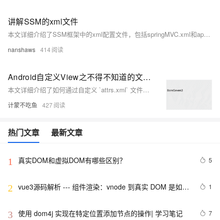
讲解SSM的xml文件
本文详细介绍了SSM框架中的xml配置文件，包括springMVC.xml和applicationContext.xml，涉及组件扫描、数据源配置、事务管理、MyBatis集成以及Spring MVC的视图解析器配置。
nanshaws
414
Android自定义View之不得不知道的文件attrs.xml（自定义属性）
本文详细介绍了如何通过自定义 `attrs.xml` 文件实现 Android 自定义 View 的属性配置。以一个包含 TextView 和 ImageView 的 DemoView 为例，讲解了如何使用自定义属性动态改变文字内容和控制图片显示隐藏。同时，通过设置布尔值和点击事件，实现了图片状态的切换功能。代码中展示了如何在构造函数中解析自定义属性，并通过方法 `setSetting0n` 和 `setbackeguang` 实现功能逻辑的优化与封装。此示例帮助开发者更好地理解自定义 View 的开发流程与 attrs.xml 的实际应用。
计蒙不吃鱼
427
热门文章
最新文章
真实DOM和虚拟DOM有哪些区别？
5
1
vue3源码解析 --- 组件渲染：vnode 到真实 DOM 是如何
1
2
转变的
使用 dom4j 实现在特定位置添加节点的操作| 学习笔记
7
3