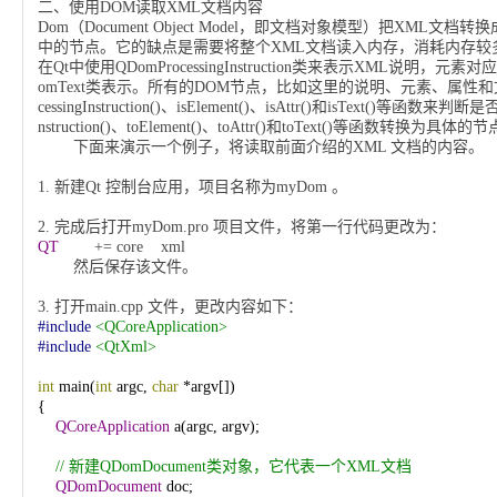
二、使用
DOM
读取
XML
文档内容
Dom（Document Object Model，即文档对象模型）把X
中的节点。它的缺点是需要将整个XML文档读入内存，消耗内存较
在Qt中使用QDomProcessingInstruction类来表示XML说明，元
omText类表示。所有的DOM节点，比如这里的说明、元素、属性和文
cessingInstruction()、isElement()、isAttr()和isText(
nstruction()、toElement()、toAttr()和toText()等函数转换为具体
下面来演示一个例子，将读取前面介绍的
XML
文档的内容。
1.
新建
Qt
控制台应用，项目名称为
myDom
。
2.
完成后打开
myDom.pro
项目文件，将第一行代码更改为：
QT
+= core xml
然后保存该文件。
3.
打开
main.cpp
文件，更改内容如下：
#include
<QCoreApplication>
#include
<QtXml>
int
main(
int
argc,
char
*argv[])
{
QCoreApplication
a(argc,
argv);
//
新建QDomDocument类对象，它代表一个XML文档
QDomDocument
doc;