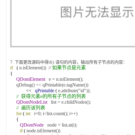
7.
下面更改源码中得
if()
语句的内容，输出所有子节点的内容：
if
(
n.isElement()) //
如果节点是元素
{
QDomElement
e = n.toElement();
qDebug() << qPrintable(e.tagName())
<<
qPrintable
(
e.attribute("id"));
//
获得元素e的所有子节点的列表
QDomNodeList
list = e.childNodes();
//
遍历该列表
for
(
int
i=0; i<list.count(); i++)
{
QDomNode
node = list.at(i);
if
(
node.isElement())