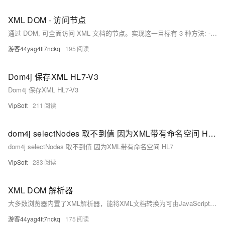
XML DOM - 访问节点
通过 DOM, 可全面访问 XML 文档的节点。实现这一目标有 3 种方法: - 使用 `getElementsByTagName()` 方法， - 循环遍历节点树， - 利用节点间关系进行导航。 `getElementsByTagName()` 返回一个 Node List，即一种节点数组形式。示例代码通过 `loadXMLDoc()` 函数加载 &quot;books.xml&quot; 文件到 `xmlDoc` 变量中，并随后在变量 `x` 中保存所需节点信息。
游客44yag4ft7nckq
195
Dom4j 保存XML HL7-V3
Dom4j 保存XML HL7-V3
VipSoft
211
dom4j selectNodes 取不到值 因为XML带有命名空间 HL7
dom4j selectNodes 取不到值 因为XML带有命名空间 HL7
VipSoft
283
XML DOM 解析器
大多数浏览器内置了XML解析器，能将XML文档转换为可由JavaScript访问的XML DOM对象。DOM接口提供方法来遍历、访问、插入和删除XML树中的节点。加载XML文档涉及创建XMLHTTP对象，打开并发送请求给服务器，最后将响应设为DOM对象以供操作。
游客44yag4ft7nckq
175