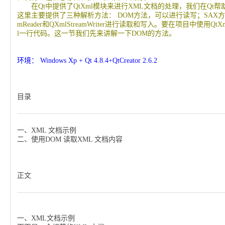
在
Qt
中提供了
QtXml
模块来进行
XML
文档的处理，我们在
Qt
帮
这里主要提供了三种解析方法：
DOM
方法，可以进行读写；
SAX
方
mReader
和
QXmlStreamWriter
进行读取和写入。要在项目中使用
QtX
l
一行代码。这一节我们先来讲解一下
DOM
的方法。
环境：
Windows Xp + Qt 4.8.4+QtCreator 2.6.2
目录
一、
XML
文档示例
二、使用
DOM
读取
XML
文档内容
正文
一、
XML
文档示例