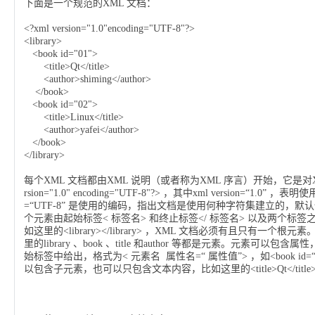
下面是一个规范的
XML
文档：
<?xml version="1.0"encoding="UTF-8"?>
<library>
<book id="01">
<title>Qt</title>
<author>shiming</author>
</book>
<book id="02">
<title>Linux</title>
<author>yafei</author>
</book>
</library>
每个
XML
文档都由
XML
说明（或者称为
XML
序言）开始，它是对
rsion="1.0" encoding="UTF-8"?>
，其中
xml version=“1.0”
，表明使
=“UTF-8”
是使用的编码，指出文档是使用何种字符集建立的，默认
个元素由起始标签
<
标签名
>
和终止标签
</
标签名
>
以及两个标签
如这里的
<library></library>
，
XML
文档必须有且只有一个根元素
里的
library
、
book
、
title
和
author
等都是元素。元素可以包含属性
始标签中给出，格式为
<
元素名
属性名
=“
属性值
”>
，如
<book id=
以包含子元素，也可以只包含文本内容，比如这里的
<title>Qt</titl