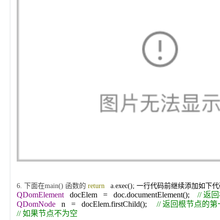
6.
下面在
main()
函数的
return
a.exec();
一行代码前继续添加如下代
QDomElement
docElem
=
doc.documentElement();
//
返回
QDomNode
n
=
docElem.firstChild();
//
返回根节点的第
//
如果节点不为空