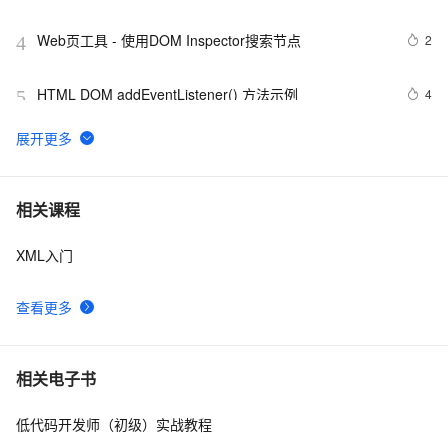
Web页工具 - 使用DOM Inspector搜索节点
2
4
HTML DOM addEventListener() 方法示例
4
5
dom事件不求甚解，色解事件捕获和冒泡
621
6
DOM包裹及遍历
8
7
相关课程
XML入门
react-router与react-router-dom区别
6
8
查看更多
js中dom和bom有什么区别
11
9
DHTML【11】--DOM
5
10
相关电子书
低代码开发师（初级）实战教程