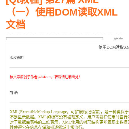
（一）使用DOM读取XML
文档
楼主
使用
DOM
读取
X
版权声明
该文章原创于作者yafeilinux，转载请注明出处！
导语
发
表于 2013-5-21 21:14:28
|
查看: 1001
|
回复: 14
XML(ExtensibleMarkup Language，可扩展标记语言)
不是显示数据。XML的标签没有被预定义，用户需要在使用时自行
对于数据库表格的二维表示，XML使用的树形结构更能表现出数据
性使得它在信息存储和描述领域非常流行。