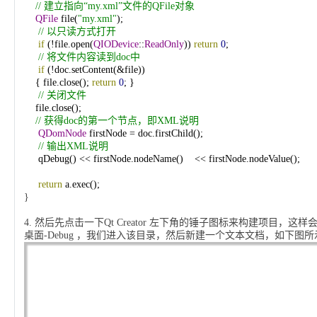
//
建立指向“my.xml”文件的QFile对象
QFile
file(
"my.xml"
);
//
以只读方式打开
if
(!file.
open
(
QIODevice
::
ReadOnly
))
return
0
;
//
将文件内容读到doc中
if
(!doc.setContent(&file))
{
file.
close
();
return
0
;
}
//
关闭文件
file.
close
();
//
获得doc的第一个节点，即XML说明
QDomNode
firstNode
=
doc.firstChild();
//
输出XML说明
qDebug()
<<
firstNode.nodeName()
<<
firstNode.nodeValue();
return
a.exec();
}
4.
然后先点击一下
Qt Creator
左下角的锤子图标来构建项目，这样
桌面
-Debug
，我们进入该目录，然后新建一个文本文档，如下图所