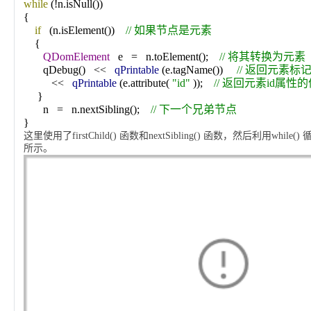
while
(!n.isNull())
{
if
(n.isElement())
//
如果节点是元素
{
QDomElement
e
=
n.toElement();
//
将其转换为元素
qDebug()
<<
qPrintable
(e.tagName())
//
返回元素标
<<
qPrintable
(e.attribute(
"id"
));
//
返回元素id属性的
}
n
=
n.nextSibling();
//
下一个兄弟节点
}
这里使用了
firstChild()
函数和
nextSibling()
函数，然后利用
while()
所示。