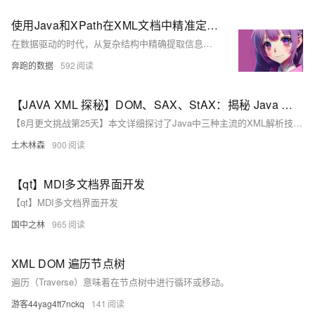
使用Java和XPath在XML文档中精准定位数据
在数据驱动的时代，从复杂结构中精确提取信息至关重要。XML被广泛用于数据存储与传输，而XPath则能高效地在这些文档中导航和提取数据。本文深入探讨如何使用Java和XPath精准定位XML文档中的数据，并通过小红书的实际案例进行分析。首先介绍了XML及其挑战，接着阐述了XPath的优势。然后，提出从大型XML文档中自动提取特定产品信息的需求，并通过代理IP技术、设置Cookie和User-Agent以及多线程技术来解决实际网络环境下的数据抓取问题。最后，提供了一个Java示例代码，演示如何集成这些技术以高效地从XML源中抓取数据。
奔跑的数据
592
【JAVA XML 探秘】DOM、SAX、StAX：揭秘 Java 中 XML 解析技术的终极指南！
【8月更文挑战第25天】本文详细探讨了Java中三种主流的XML解析技术：DOM、SAX与StAX。DOM将XML文档转换为树状结构，便于全方位访问和修改；SAX采取事件驱动模式，适用于大型文件的顺序处理；StAX则兼具DOM和SAX的优点，支持流式处理和随机访问。文中提供了每种技术的示例代码，帮助读者理解如何在实际项目中应用这些解析方法。
土木林森
900
【qt】MDI多文档界面开发
【qt】MDI多文档界面开发
国中之林
965
XML DOM 遍历节点树
遍历（Traverse）意味着在节点树中进行循环或移动。
游客44yag4ft7nckq
141