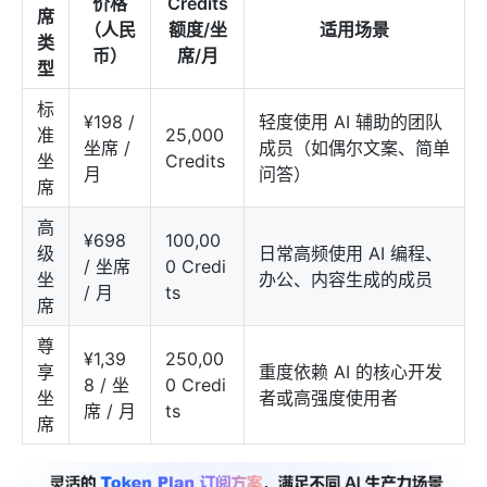
价格
Credits
席
（人民
额度/坐
适用场景
类
币）
席/月
型
标
¥198 /
轻度使用 AI 辅助的团队
准
25,000
坐席 /
成员（如偶尔文案、简单
坐
Credits
月
问答）
席
高
¥698
100,00
级
日常高频使用 AI 编程、
/ 坐席
0 Credi
坐
办公、内容生成的成员
/ 月
ts
席
尊
¥1,39
250,00
享
重度依赖 AI 的核心开发
8 / 坐
0 Credi
坐
者或高强度使用者
席 / 月
ts
席