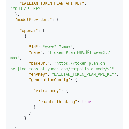
"BAILIAN_TOKEN_PLAN_API_KEY"
:
"YOUR_API_KEY"
}
,
"modelProviders"
:
{
"openai"
:
[
{
"id"
:
"qwen3.7-max"
,
"name"
:
"[Token Plan 团队版] qwen3.7-
max"
,
"baseUrl"
:
"https://token-plan.cn-
beijing.maas.aliyuncs.com/compatible-mode/v1"
,
"envKey"
:
"BAILIAN_TOKEN_PLAN_API_KEY"
,
"generationConfig"
:
{
"extra_body"
:
{
"enable_thinking"
:
true
}
}
}
]
}
,