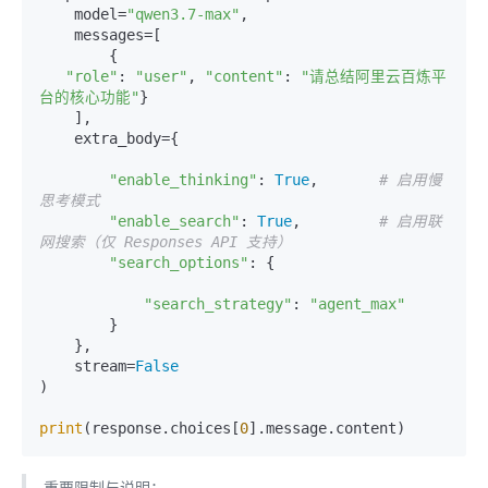
    model=
"qwen3.7-max"
,

    messages=[

        {

"role"
: 
"user"
, 
"content"
: 
"请总结阿里云百炼平
台的核心功能"
}

    ],

    extra_body={

"enable_thinking"
: 
True
,       
# 启用慢
思考模式
"enable_search"
: 
True
,         
# 启用联
网搜索（仅 Responses API 支持）
"search_options"
: {

"search_strategy"
: 
"agent_max"
        }

    },

    stream=
False
)

print
(response.choices[
0
重要限制与说明：