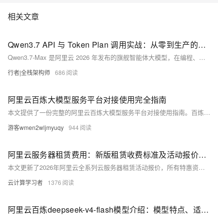
相关文章
Qwen3.7 API 与 Token Plan 调用实战：从零到生产的完整指南
Qwen3.7-Max 是阿里云 2026 年发布的旗舰智能体大模型，在编程、推理等能力上行业领先。本文从实际项目需求出发，详细演示百炼平台注册、API Key 管理、Qwen3.7-Max/Plus 模型调用、Token Plan 订阅配置的完整流程，并提供 Python 和 Java 两种语言的代码示例、成本对比分析和生产环境避坑指南。
行者|全栈架构师
686
阿里云百炼大模型服务平台对接使用完全指南
本文提供了一份完整的阿里云百炼大模型服务平台对接使用指南。百炼是阿里云面向企业与开发者的一站式AI服务底座，整合通义千问全系列及DeepSeek、Kimi等第三方优质模型。文章从账号注册实名认证、开通百炼服务、创建与管理API Key等前置步骤讲起，详细介绍了通过API调用、Token Plan团队版订阅、Coding Plan三种方式接入模型的完整流程，并给出了Python与HTTP两种调用方式的代码示例。在应用构建层面，深入解析了智能体（Agent）、工作流（Workflow）、高代码应用三种开发模式，以及知识库（RAG）的创建、文档导入与检索增强生成实践。同时涵盖了MCP协议工具接入、模
游客wmen2wljmyuqy
944
阿里云服务器租赁费用：新版租赁收费标准及活动报价参考
本文更新了2026年阿里云全系列云服务器租赁活动报价，所有特惠资源均可前往阿里云活动中心选购，整体覆盖从个人入门到企业级高性能场景的全梯度需求。其中轻量应用服务器主打极致性价比，2核2G峰值200M带宽配置每日10点、15点限时抢购价仅38元/年，2核4G配置379元/年起；高性价比的经济型e实例、通用算力型u2i实例覆盖2核4G至4核32G全档位，适配开发测试与中小型企业业务；搭载英特尔至强6处理器的第九代c9i企业级实例算力较上代提升20%，支撑高并发生产环境，不同实例规格价差清晰，用户可根据自身业务负载与预算灵活选型。
云计算学习者
1376
阿里云百炼deepseek-v4-flash模型介绍：模型特点、适用场景、最新优惠及部署流程参考