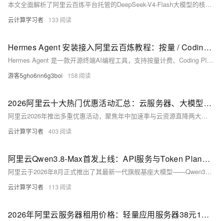
本文全面解析了阿里云百炼平台托管的DeepSeek-V4-Flash大模型的核心参数与使用指南。这款总参284B、激活13B的轻量化MoE模型，原生支持百万级超长上下文，最大输出长度可达39万+Tokens，推理速度快、调用成本低，适配日常对话、批量文案处理、基础RAG等高并发普惠场景。文章同步梳理了北京、新加坡、法兰克福等全球5大部署节点的能力支持情况、分区域计费标准与限流规则，同时标注了预览版与2026年7月31日正式稳定版的版本差异，帮助开发者快速完成选型与API集成。
云计算学习者
133
Hermes Agent 安装接入阿里云百炼教程：按量 / Coding Plan/Token Plan 三种配置方案
Hermes Agent 是一款开源终端AI编程工具，支持按量计费、Coding Plan 或 Token Plan 团队版三种方式接入阿里云百炼大模型，具备自主规划、多工具调用与持续进化能力，开箱即用。阿里云Hermes官方部署教程：https://t.aliyun.com/U/EfvSK0
游客5gho6nn6g3boi
158
2026阿里云十大热门优惠活动汇总：云服务器、大模型、组合购等活动详细解析
阿里云2026年推出多重优惠活动，聚焦年中加速季与云资源直降两大核心。年中加速季提供分层算力方案：个人开发者享轻量服务器2核2G仅68元/年、ECS e实例99元/年；AI创造者获轻量服务器2核4G低至29元/月；OPC创业者可选四档全链路套餐（如AI应用版含服务器+Token Plan）；企业用户配备高性能实例如u2i（206元/月）、A10 GPU实例（3233元/月）；学生认证领300元券及专属算力包。云资源直降活动每日10点/15点限时抢购，新客专享轻量服务器2核2G低至38元/年，并推出ECS 99套餐（含服务器+存储+证书）及u2i高性价比组合。
云计算学习者
403
阿里云Qwen3.8-Max首发上线：API服务与Token Plan同步开放
阿里云于2026年8月正式推出了其最新一代旗舰基座大模型——Qwen3.8-Max。这款模型不仅在参数规模上实现了新的突破，更在推理效率、多模态处理及长周期任务执行上展现了卓越的性能，标志着通义千问系列模型迈入了一个全新的智能体时代。本文将深入解析Qwen3.8-Max的技术特性、应用场景、价格体系及接入方式，为开发者和企业提供一份详尽的参考指南。
云计算学习者
113
2026年阿里云服务器租用价格：轻量应用服务器38元1年起，云服务器99元1年起