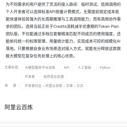
为不同需求的用户提供了灵活的接入路径：临时测试、低频调用的
个人开发者可以选择标准API按量计费模式，无需提前锁定成本就
能快速体验其强大的长周期推理与工具调用能力；而有高频协作需
求的团队，选择当前正处于Credits消耗减半优惠期的Token Plan
团队版，不仅能通过多档位套餐精准匹配不同成员的使用强度，还
能依托统一的权限管理、用量统计能力，实现成本可控的规模化AI
落地。只要根据自身业务场景选对接入方式，就能充分释放这款旗
舰大模型在复杂任务处理上的核心优势。
文章标签：
大模型服务平台百炼
API
人工智能
Python
开发者
自然语言处理
来 源：
开发者社区
>
阿里云百炼
>
文章
> 正文
阿里云百炼