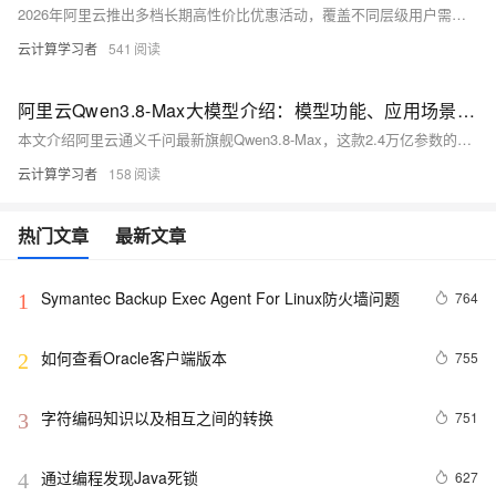
2026年阿里云推出多档长期高性价比优惠活动，覆盖不同层级用户需求。新用户可每日10点/15点限量抢购轻量应用服务器，2核2G峰值200M带宽仅38元/年，2核4G低至9.9元/月或199元/年。新老用户同享“99计划”，2核2G 3M带宽经济型e实例99元/年，2核4G 5M带宽通用算力型u1实例199元/年，均支持续费同价。此外，第九代企业级实例c9i/g9i/r9i享6.4折起，企业迁云最高可获算力补贴，搭配通用优惠券还能享受折上折，是个人站长、中小企业低成本上云的优质选择。
云计算学习者
541
阿里云Qwen3.8-Max大模型介绍：模型功能、应用场景、最新活动参考
本文介绍阿里云通义千问最新旗舰Qwen3.8-Max，这款2.4万亿参数的基座模型实现全栈代码工程、多模态闭环执行、256K长上下文等能力突破，支持企业智能办公、全栈应用开发等复杂场景。当前通过阿里云百炼Token Plan可39元/月起订阅，叠加全天1折、夜间低至0.2折的限时福利，大幅降低开发者探索AGI能力的门槛。
云计算学习者
158
热门文章
最新文章
Symantec Backup Exec Agent For Linux防火墙问题
764
1
如何查看Oracle客户端版本
755
2
字符编码知识以及相互之间的转换
751
3
通过编程发现Java死锁
627
4