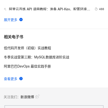
阿里云百炼 API 调用教程：准备 API-Key、配置环境变
488
5
量和调用 API 流程
阿里云百炼平台详解：官网入口链接、免费AI大模型领
467
6
取及常见问题解答FAQ
0 代码也能一键上线应用！阿里云 Meoo 秒悟，一句话
360
7
相关电子书
生成网站 / 小程序全链路开发工具
低代码开发师（初级）实战教程
从零搭建企业私有知识库：RAG + 大模型实战（附完
347
8
整代码）
冬季实战营第三期：MySQL数据库进阶实战
阿里云百炼大模型服务平台文本、图像、音频、视频等
304
9
阿里巴巴DevOps 最佳实践手册
主要模型与能力介绍
阿里云百炼Token Plan三大档位详解：Credits计费规
303
10
查看更多
则、Token换算与团队选型指南
关注我们：
新浪微博