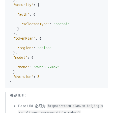
"security"
:
{
"auth"
:
{
"selectedType"
:
"openai"
}
}
,
"tokenPlan"
:
{
"region"
:
"china"
}
,
"model"
:
{
"name"
:
"qwen3.7-max"
}
,
"$version"
:
3
}
关键说明：
Base URL 必须为
https://token-plan.cn-beijing.m
；
aas.aliyuncs.com/compatible-mode/v1