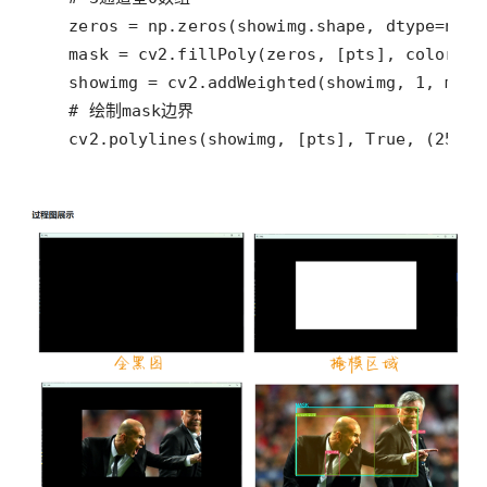
   cv2.polylines(showimg, [pts], True, (255, 