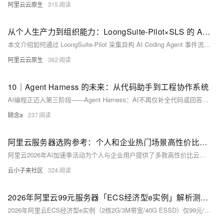
阿里云云原生
315
从个人生产力到组织能力：LoongSuite-Pilot×SLS 的 AI Coding 度量实践
本文介绍如何通过 LoongSuite-Pilot 采集异构 AI Coding Agent 事件流，结合 SLS 大盘的 SQL 分析能力，构建从个人使用行为到组织级度量的完整看板，帮助研发团队量化 AI 工具的实际落地效果。
阿里云云原生
362
10｜Agent Harness 的未来：从代码助手到工程协作系统
AI编程正迈入第三阶段——Agent Harness：AI不再仅补全代码或回答问题，而是深度融入研发全流程——读仓库、改文件、跑测试、连工具、协作者。未来核心在于“可治理的工程协作”，而非单纯自动化。（239字）
顾念a
237
阿里云服务器选购参考：个人和企业热门场景高性价比云服务器配置与活动价格
阿里云2026年AI加速季活动为个人与企业用户提供了多款高性价比云服务器。个人站长推荐38元/年轻量应用服务器（2核2G）入门，99元/年经济型e实例和199元/年u1实例满足进阶需求，支持AI应用快速部署。企业用户可根据场景选择：初期展示站推荐经济型e实例或u2i实例，品牌官网选4核8G u2i或g9i，视频购物类选4核16G u2i或8核16G c9i，游戏软件类选8核32G g9i或8核64G r9i。
云小子来社区
324
2026年阿里云99元服务器「ECS经济型e实例」解析测评，超高性价比
2026年阿里云ECS经济型e实例（2核2G/3M带宽/40G ESSD）仅99元/年，新老用户同享，续费不涨价。搭载Intel Xeon Platinum处理器（主频2.5GHz），支持轻量建站、开发测试等场景，性价比极高。阿里云99元服务器活动：https://t.aliyun.com/U/OTnSAH