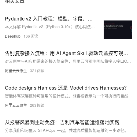
相关文章
Pydantic v2 入门教程：模型、字段、验证器
本文详解 Pydantic v2（Python 3.10+）核心用法：模型定义、字段约束、自定义验证器（field/model）、嵌套/递归结构、序列化控制及 JSON Schema 生成，所有示例完整可运行，助你构建健壮数据验证与序列化逻辑。
Deephub
166
告别复杂接入流程：用 AI Agent Skill 驱动云监控可观测接入
对云原生与AI应用带来的接入复杂性，阿里云可观测团队将接入接口CLI化，并提供开箱即用的Skill，支持主流的APM和AI应用高效接入，用户仅需自然语言描述即可完成自动化接入，显著降低运维门槛。
阿里云云原生
321
Code designs Harness 还是 Model drives Harnesses？
智能体驾驭层这种可复用的设计模式，能否被表示为一个可执行的自然语言对象，将模型周围偶然的胶水转变为科学的表示对象。
阿里云云原生
263
从报警风暴到主动免疫：吉利汽车智能运维落地实践
分享我们和阿里云 STAROps 一起，共建高质量智能运维的三步路径。