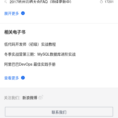
2017杭州云栖大会FAQ（持续更新中）
17201
5
［ETL实践指南］基于Kettle的MaxCompute插件实
13763
6
现数据上云
搜索双链路实时计算体系@双11实战
12404
7
相关电子书
低代码开发师（初级）实战教程
新版发布功能上线，新增「大屏快照」功能！
12023
8
冬季实战营第三期：MySQL数据库进阶实战
JindoFS解析 - 云上大数据高性能数据湖存储方案
11695
9
阿里巴巴DevOps 最佳实践手册
DL应用：query生成和query推荐
11486
10
查看更多
关注我们：
新浪微博
联系我们