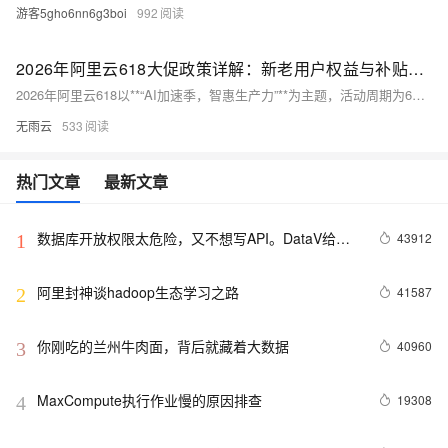
游客5gho6nn6g3boi
992
2026年阿里云618大促政策详解：新老用户权益与补贴规则
2026年阿里云618以**“AI加速季，智惠生产力”**为主题，活动周期为6月1日至6月30日，为期30天，是阿里云年度力度最大的云产品促销活动。本次大促投入**5亿元算力补贴**，覆盖轻量应用服务器、ECS云服务器、GPU高性能实例、数据库、AI大模型、存储与CDN等全品类产品，构建“新客秒杀、老客同价、企业补贴、AI特惠”的完整优惠体系。政策层面打破行业“首年低价、次年涨价”的痛点，推出**续费同价至2029年**、**新老用户权益互通**、**企业迁云高额补贴**等核心规则，同时将AI产品纳入优惠核心，通义千问主力模型直降97%，GPU实例低至1.5折。本文从活动基础信息、核心优惠政策
无雨云
533
热门文章
最新文章
数据库开放权限太危险，又不想写API。DataV给你
43912
1
另外一个选择。
阿里封神谈hadoop生态学习之路
41587
2
你刚吃的兰州牛肉面，背后就藏着大数据
40960
3
MaxCompute执行作业慢的原因排查
19308
4