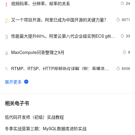
视频码率、分辨率、帧率的关系
24
1
又一个项目开源，阿里已成为中国开源的关键力量？
9071
2
性能最大提升60%，阿里云第八代企业级实例ECS g8i正
33
3
式上线
MaxCompute问答整理之9月
9
4
RTMP、RTSP、HTTP视频协议详解（附：直播流地
6006
5
址、播放软件）
【YOLOv8改进 - 注意力机制】Triplet Attention：轻量有
5
6
效的三元注意力
Python PIL远程命令执行漏洞复现(CVE-2017-8291 
12
7
相关电子书
CVE-2017-8291)
低代码开发师（初级）实战教程
新年快乐 ~
527
8
冬季实战营第三期：MySQL数据库进阶实战
50个优秀的名片设计作品欣赏
579
9