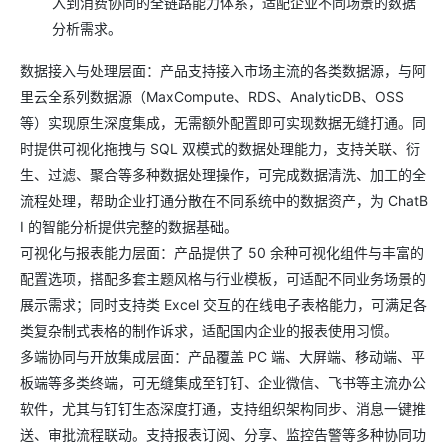
入到消费协同的全链路能力体系，适配企业不同场景的数据
分析需求。
数据接入与处理层面：产品支持接入市场主流的各类数据源，与阿
里云全系列数据源（MaxCompute、RDS、AnalyticDB、OSS
等）实现原生深度集成，无需额外配置即可实现数据无缝打通。同
时提供可视化拖拽与 SQL 双模式的数据处理能力，支持关联、衍
生、过滤、聚合等多种数据处理操作，可完成数据清洗、加工的全
流程处理，帮助企业打通分散在不同系统中的数据资产，为 ChatB
I 的智能分析提供完整的数据基础。
可视化与报表能力层面：产品提供了 50 余种可视化组件与丰富的
配置选项，搭配多套主题风格与行业模板，可适配不同业务场景的
展示需求；同时支持类 Excel 交互的在线电子表格能力，可满足各
类复杂制式表格的制作诉求，适配国内企业的报表使用习惯。
多端协同与开放集成层面：产品覆盖 PC 端、大屏端、移动端、平
板端等多类终端，可无缝集成至钉钉、企业微信、飞书等主流办公
软件，尤其与钉钉生态深度打通，支持组织架构同步、消息一键推
送、审批流程联动。支持报表订阅、分享、监控告警等多种协同功