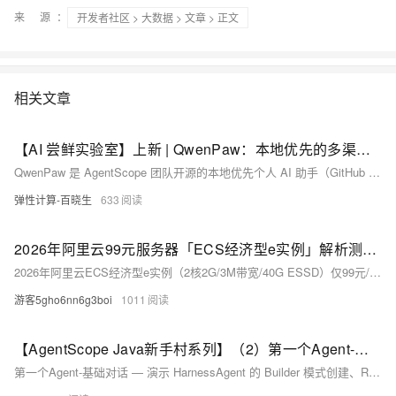
来 源：
开发者社区
>
大数据
>
文章
> 正文
相关文章
【AI 尝鲜实验室】上新 | QwenPaw：本地优先的多渠道个人 AI 助手，让 AI 分身住进你的钉钉与飞书
QwenPaw 是 AgentScope 团队开源的本地优先个人 AI 助手（GitHub 17.4k+ Stars，Apache-2.0 协议），非普通 ChatBot，而是具备长期记忆、多渠道接入（钉钉/飞书/微信/Discord）、本地跑模型、多 Agent 协作能力的“AI 分身”。本实验通过阿里云计算巢一键云端部署，浏览器安全代理即可快速配置使用。
弹性计算-百晓生
633
2026年阿里云99元服务器「ECS经济型e实例」解析测评，超高性价比
2026年阿里云ECS经济型e实例（2核2G/3M带宽/40G ESSD）仅99元/年，新老用户同享，续费不涨价。搭载Intel Xeon Platinum处理器（主频2.5GHz），支持轻量建站、开发测试等场景，性价比极高。阿里云99元服务器活动：https://t.aliyun.com/U/OTnSAH
游客5gho6nn6g3boi
1011
【AgentScope Java新手村系列】（2）第一个Agent-基础对话
第一个Agent-基础对话 — 演示 HarnessAgent 的 Builder 模式创建、ReAct 推理循环、流式事件与思考模式三个核心能力。