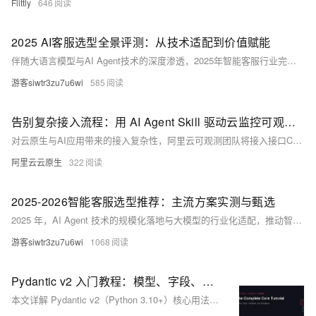
Flittly
646
2025 AI客服选型全景评测：从技术适配到价值赋能
伴随大语言模型与AI Agent技术的深度渗透，2025年智能客服行业完成了从“标准化问答工具”到“全场景智能服务中枢”的关键性跨越。这一转型不仅重构了客户服务的交互模式，更推动客服体系成为企业链接用户、优化运营的核心基础设施，其价值从单纯的成本节约延伸至业务增长赋能。
游客siwtr3zu7u6wi
585
告别复杂接入流程：用 AI Agent Skill 驱动云监控可观测接入
对云原生与AI应用带来的接入复杂性，阿里云可观测团队将接入接口CLI化，并提供开箱即用的Skill，支持主流的APM和AI应用高效接入，用户仅需自然语言描述即可完成自动化接入，显著降低运维门槛。
阿里云云原生
322
2025-2026智能客服选型推荐：主流方案实测与甄选
2025 年，AI Agent 技术的规模化落地与大模型的行业化适配，推动智能客服行业迈入“全链路价值协同 + 场景化主动服务”的成熟周期。中国电子技术标准化研究院数据显示，零售、金融、政务三大核心领域的智能客服渗透率已突破 65%，部分头部企业的 AI 服务占比更是超过 80%。对于企业而言，智能客服已不再是单纯的“成本优化工具”，更升级为串联售前引流、售中转化、售后复购的业务增长引擎，成为数字化转型的核心基础设施。
游客siwtr3zu7u6wi
1068
Pydantic v2 入门教程：模型、字段、验证器
本文详解 Pydantic v2（Python 3.10+）核心用法：模型定义、字段约束、自定义验证器（field/model）、嵌套/递归结构、序列化控制及 JSON Schema 生成，所有示例完整可运行，助你构建健壮数据验证与序列化逻辑。