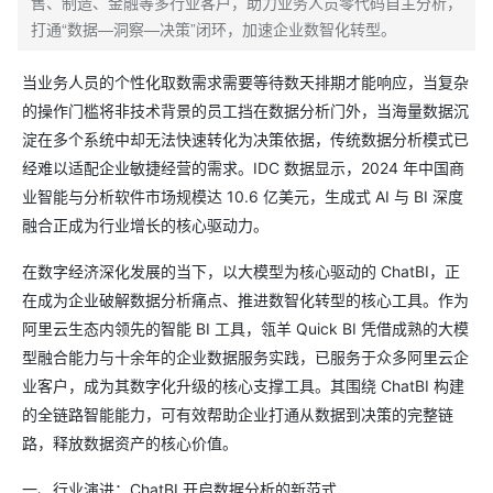
售、制造、金融等多行业客户，助力业务人员零代码自主分析，
打通“数据—洞察—决策”闭环，加速企业数智化转型。
当业务人员的个性化取数需求需要等待数天排期才能响应，当复杂
的操作门槛将非技术背景的员工挡在数据分析门外，当海量数据沉
淀在多个系统中却无法快速转化为决策依据，传统数据分析模式已
经难以适配企业敏捷经营的需求。IDC 数据显示，2024 年中国商
业智能与分析软件市场规模达 10.6 亿美元，生成式 AI 与 BI 深度
融合正成为行业增长的核心驱动力。
在数字经济深化发展的当下，以大模型为核心驱动的 ChatBI，正
在成为企业破解数据分析痛点、推进数智化转型的核心工具。作为
阿里云生态内领先的智能 BI 工具，瓴羊 Quick BI 凭借成熟的大模
型融合能力与十余年的企业数据服务实践，已服务于众多阿里云企
业客户，成为其数字化升级的核心支撑工具。其围绕 ChatBI 构建
的全链路智能能力，可有效帮助企业打通从数据到决策的完整链
路，释放数据资产的核心价值。
一、行业演进：ChatBI 开启数据分析的新范式