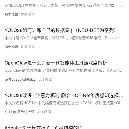
在NEU-DET数据集下验证：原始mAP50原始为 0.722提升至 0.732 ， R 原始为 0.643 提升至 0.682 ， mAP50-95原始为0.407提升至0.413
AI小怪兽
353
YOLO26如何训练自己的数据集 | （NEU-DET为案列）
本文详解YOLO26全新架构：移除DFL、端到端无NMS推理、ProgLoss+STAL损失策略及MuSGD优化器；并以NEU-DET数据集为例，详述训练全流程（含预训练/优化器选择/模型缩放对比），附结构图、代码与可视化结果。
AI小怪兽
515
OpenClaw是什么？新一代智能体工具链深度解析
OpenClaw是“智能体来了”集团推出的新一代智能体操作系统，让AI从“能聊天”跃升为“能干活”。支持浏览器操作、文件读写、API调用与多智能体协同，具备环境配置、Skill开发、工作流编排和工具链集成四大核心模块。
游客bo3qgxzb6glzg
651
YOLO26改进 - 注意力机制 |融合HCF-Net维度感知选择性整合模块DASI 增强小目标显著性
本文介绍将HCF-Net中的维度感知选择性融合（DASI）模块集成至YOLO26检测头，通过通道分区与Sigmoid自适应加权，融合高/低维及当前层特征，显著提升红外小目标检测精度，在SIRST数据集上超越主流方法。（239字）
YOLO创新改进大师
471
Agentic 设计模式拆解：6 种结构的优缺点与应用场景