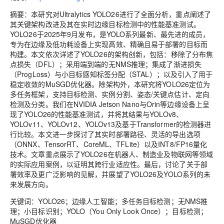
摘要
：本研究对Ultralytics YOLO26进行了全面分析，重点阐述了
其关键架构改进及其在实时边缘目标检测中的性能基准测试。
YOLO26于2025年9月发布，是YOLO系列最新、最先进的成员，
专为在边缘及低功耗设备上实现高效、精确且易于部署的目标而
构建。本文依次详述了YOLO26的架构创新，包括：移除了分布焦
点损失（DFL）；采用端到端的无NMS推理；集成了渐进损失
（ProgLoss）与小目标感知标签分配（STAL）；以及引入了用于
稳定收敛的MuSGD优化器。除架构外，本研究将YOLO26定位为
多任务框架，支持目标检测、实例分割、姿态/关键点估计、定向
检测及分类。我们在NVIDIA Jetson Nano与Orin等边缘设备上呈
现了YOLO26的性能基准测试，并将其结果与YOLOv8、
YOLOv11、YOLOv12、YOLOv13及基于Transformer的检测器进
行比较。本文进一步探讨了其实时部署路径、灵活的导出选项
（ONNX、TensorRT、CoreML、TFLite）以及INT8/FP16量化
技术。文章重点展示了YOLO26在机器人、制造业及物联网等领域
的实际应用案例，以证明其跨行业适应性。最后，讨论了关于部
署效率及更广泛影响的见解，并展望了YOLO26及YOLO系列的未
来发展方向。
关键词
：YOLO26；边缘人工智能；多任务目标检测；无NMS推
理；小目标识别；YOLO（You Only Look Once）；目标检测；
MuSGD优化器