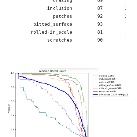
             scratches         90        154 