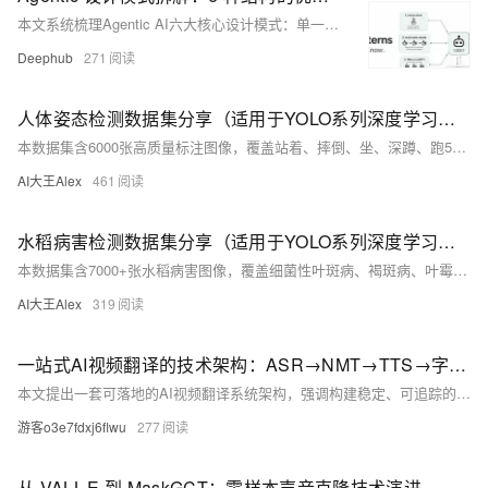
本文系统梳理Agentic AI六大核心设计模式：单一、顺序、并行智能体，循环评审，协调者与子智能体，以及作为工具的子智能体。聚焦智能体、用户、模型与工具间的结构化交互，提炼可复用的工程骨架，助力规模化落地。
Deephub
271
人体姿态检测数据集分享（适用于YOLO系列深度学习检测任务）
本数据集含6000张高质量标注图像，覆盖站着、摔倒、坐、深蹲、跑5类人体姿态，按5:1划分训练集与验证集，采用YOLO格式标注，结构清晰，开箱即用，适用于YOLOv8等目标检测模型训练，助力跌倒监测、智能健身、安防监控等应用。
AI大王Alex
461
水稻病害检测数据集分享（适用于YOLO系列深度学习分类检测任务）
本数据集含7000+张水稻病害图像，覆盖细菌性叶斑病、褐斑病、叶霉病三类，标注规范（YOLO格式），已划分训练/验证/测试集（8:1:1），支持YOLO系列等主流检测模型，助力智慧农业病害识别研究与落地。（239字）
AI大王Alex
319
一站式AI视频翻译的技术架构：ASR→NMT→TTS→字幕压制的全链路设计
本文提出一套可落地的AI视频翻译系统架构，强调构建稳定、可追踪的数据管线而非简单串联模型。全链路分为输入、ASR、说话人分离、NMT、TTS、后处理和任务编排7层，以带时间轴/角色/状态的segment为核心数据结构，确保时间轴精准、声音不串、成品直发，专为出海、课程本地化与短剧翻译等场景优化。
游客o3e7fdxj6flwu
277
从 VALL-E 到 MaskGCT：零样本声音克隆技术演进