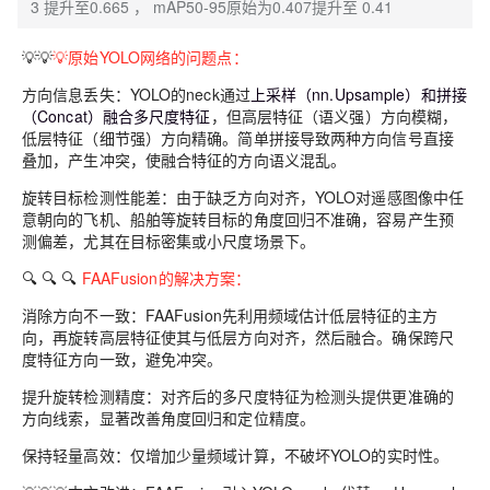
3 提升至0.665 ， mAP50-95原始为0.407提升至 0.41
💡💡
💡原始YOLO网络的问题点：
方向信息丢失：YOLO的neck通过
上采样（nn.Upsample）和拼接
（Concat）融合多尺度特征
，但高层特征（语义强）方向模糊，
低层特征（细节强）方向精确。简单拼接导致两种方向信号直接
叠加，产生冲突，使融合特征的方向语义混乱。
旋转目标检测性能差：由于缺乏方向对齐，YOLO对遥感图像中任
意朝向的飞机、船舶等旋转目标的角度回归不准确，容易产生预
测偏差，尤其在目标密集或小尺度场景下。
🔍 🔍 🔍
FAAFusion的解决方案：
消除方向不一致：FAAFusion先利用频域估计低层特征的主方
向，再旋转高层特征使其与低层方向对齐，然后融合。确保跨尺
度特征方向一致，避免冲突。
提升旋转检测精度：对齐后的多尺度特征为检测头提供更准确的
方向线索，显著改善角度回归和定位精度。
保持轻量高效：仅增加少量频域计算，不破坏YOLO的实时性。