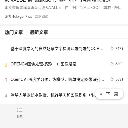
本文梳理零样本声音克隆从VALL-E（自回归）到MaskGCT（非自回归掩码生成）的技术演进，聚焦视频翻译配音这一高要求场景：需兼顾多角色一致性、跨语种音色保真、副语言细节（笑/叹气/情绪）、时间轴对齐与批量稳定性。工程落地重于单句demo，核心在于长视频中“像角色说话”，而非仅“读准文本”。
游客f4qkvgoll7tps
239
热门文章
最新文章
基于深度学习的自然场景文字检测及端到端的OCR中
7473
1
文文字识别
OPENCV图像处理提高(一）图像增强
5802
2
OpenCV+深度学习预训练模型，简单搞定图像识别 | 
5631
3
教程
下一篇
清华大学张长水教授：机器学习和图像识别（附视
3384
4
频、PPT下载）
【阿里云MVP Meetup 第四期】产业中的“图像识别”
3340
5
分享与探索，干货来袭！
目录
[AR]ImageTarget(图像识别)
1996
6