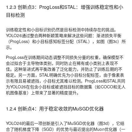
1.2.3 创新点3：ProgLoss和STAL：增强训练稳定性和小
目标检测
训练稳定性和小目标识别仍然是目标检测中持续存在的挑战。
YOLO26通过整合两种新颖策略来解决这些问题：渐进损失平衡
（ProgLoss）和小目标感知标签分配（STAL），如图（图3c）所
示。
ProgLoss在训练期间动态调整不同损失分量的权重，确保模型不
会过拟合于主导物体类别，同时防止在稀有或小类别上表现不
佳。这种渐进式再平衡改善了泛化能力，并防止了训练后期的不
稳定。另一方面，STAL明确优先为小目标分配标签，由于像素表
示有限且易被遮挡，小目标尤其难以检测。ProgLoss和STAL共同
为YOLO26在包含小目标或被遮挡目标的数据集（如COCO和无人
机图像基准）上带来了显著的精度提升。
1.2.4 创新点4：
用于稳定收敛的MuSGD优化器
YOLO26的最后一项创新是引入了MuSGD优化器（图3d），它结
合了随机梯度下降（SGD）的优势与最近提出的Muon优化器（一