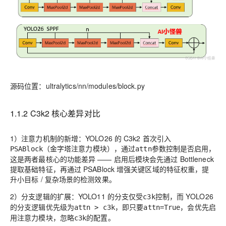
源码位置：ultralytics/nn/modules/block.py
1.1.2 C3k2 核心差异对比
1）注意力机制的新增
：YOLO26 的 C3k2
首次引入
（金字塔注意力模块）
，
通过
参数控制是否启用
，
PSABlock
attn
这是两者最核心的功能差异 —— 启用后模块会先通过 Bottleneck
提取基础特征，再通过 PSABlock 增强关键区域的特征权重，提
升小目标 / 复杂场景的检测效果。
2）分支逻辑的扩展
：YOLO11 的分支仅受
控制，而 Y
OLO26
c3k
的分支逻辑优先级为
，即只要
，会优先启
attn > c3k
attn=True
用注意力模块，忽略
的配置。
c3k