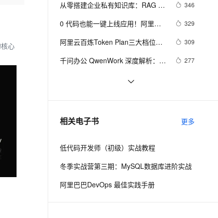
安全
我要投诉
e-1.1-I2V
Cosyvoice-V3-Flash
从零搭建企业私有知识库：RAG + 
346
PolarDB
上云场景组合购
Milvus 弹性伸缩功能新增节
伴
解答FAQ
大模型实战（附完整代码）
漫剧创作，剧本、分镜、视频高效生成
100%兼容MySQL、PostgreSQL，兼容Oracle，支持集中和分布式
覆盖90%+业务场景，专享组合折扣价
点支持范围
畅自然，细节丰富
高表现力语音合成大模型，语音克隆听感自然
VPN
0 代码也能一键上线应用！阿里云 
329
Meoo 秒悟，一句话生成网站 / 小程
ernetes 版 ACK
云聚AI 严选权益
AI 原生数据库服务发布
SSL 证书
阿里云百炼Token Plan三大档位详
2V
Fun-ASR
309
新的核⼼
序全链路开发工具
，一键激活高效办公新体验
理容器应用的 K8s 服务
精选AI产品，从模型到应用全链提效
Agent 数据网关
解：Credits计费规则、Token换算
文戏情感细腻自然，动作戏激烈拳拳到肉，实现更强表演能力
支持中英文自由切换，具备更强的噪声鲁棒性
堡垒机
千问办公 QwenWork 深度解析：基
277
与团队选型指南
AI 用量加速计划
云原生数据库 PolarDB
于 Qwen3.8 大模型，六大核心能力
防火墙
、识别商机，让客服更高效、服务更出色。
新老同享，达量后返
Agentic Database 发布
阿里云百炼上线DeepSeek-V4：
264
重构企业全自动化工作流
API 价格与官网一致，百万Tokens
主机安全
应用
阿里云百炼大模型服务平台文本、
247
输入最低1元、输出最低2元
图像、音频、视频等主要模型与能
千问办公
NEW
打造你的赛博女友/男友 —— 
232
AI 应用及服务市场
相关电子书
力介绍
更多
的智能体编程平台
一站式AI生产力平台
AstrBot 完全指南
AI 应用
伶鹊
低代码开发师（初级）实战教程
企业级人与Agent协作平台，接入和调度多个数字员工
智能客服平台，对话机器人、对话分析、智能外呼
大模型
冬季实战营第三期：MySQL数据库进阶实战
大模型服务平台百炼 - 全妙
自然语言处理
阿里巴巴DevOps 最佳实践手册
应用创作平台
多模态内容创作工具，已接入 DeepSeek
数据标注
机器学习