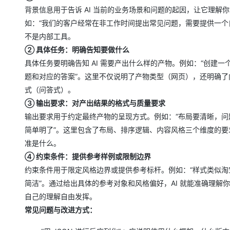
背景信息⽤于告诉 AI 当前的业务场景和问题的起因，让它理解
如：“我们的客户经常在⾮⼯作时间提出常⻅问题，需要提供⼀个⾃
不是内部⼯具。
② 具体任务：明确告知要做什么
具体任务要明确告知 AI 需要产出什么样的产物。例如：“创建
题和对应的答案”。这⾥不仅说明了产物类型（⽹⻚），还明确了
式（问答式）。
③ 输出要求：对产出结果的格式与质量要求
输出要求⽤于约定最终产物的呈现⽅式。例如：“布局要清晰，问
简单明了”。这⾥包含了布局、排序逻辑、内容⻛格三个维度的要求，
准是什么。
④ 约束条件：提供参考样例或限制边界
约束条件⽤于限定⻛格边界或提供参考标杆。例如：“样式类似淘
简洁”。通过给出具体的参考对象和⻛格偏好，AI 就能准确理解你
⾃⼰的理解⾃由发挥。
常⻅问题与改进⽅式：