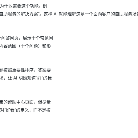
你为什么需要这个功能。例
助服务的解决⽅案”。这样 AI 就能理解这是⼀个⾯向客户的⾃助服务场
⼀个问答⽹⻚，展示⼗个常⻅问
内容范围（⼗个问题）和形
题按照重要性排序，答案要
让 AI 明确知道“好”的标
宝的帮助中⼼⻚⾯，但尽量
对“好看”的定义，⽽不是按