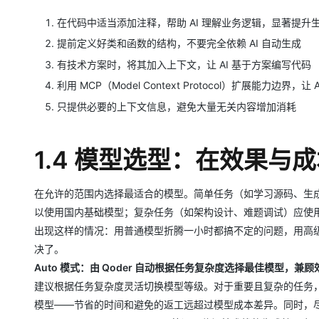
在代码中适当添加注释，帮助 AI 理解业务逻辑，显著提升
提前定义好类和函数的结构，不要完全依赖 AI ⾃动⽣成
有技术⽅案时，将其加⼊上下⽂，让 AI 基于⽅案编写代码
利⽤ MCP（Model Context Protocol）扩展能⼒边界，
只提供必要的上下⽂信息，避免⼤量⽆关内容增加消耗
1.4 模型选型：在效果与
在允许的范围内选择最适合的模型。简单任务（如学习源码、⽣成
以使⽤国内基础模型；复杂任务（如架构设计、难题调试）应使⽤
出现这样的情况：⽤普通模型折腾⼀⼩时都搞不定的问题，⽤⾼
决了。
Auto 模式：由 Qoder ⾃动根据任务复杂度选择最佳模型，兼
建议根据任务复杂度灵活切换模型等级。对于重要且复杂的任务
模型——节省的时间和避免的返⼯远超过模型成本差异。同时，