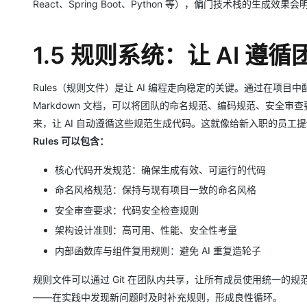
React、Spring Boot、Python 等），偏⻔技术栈的⽣成效果
1.5 规则系统：让 AI 遵
Rules（规则⽂件）是让 AI 编程⾛向稳定的关键。通过在项⽬中配置 
Markdown ⽂档，可以将团队的命名规范、编码规范、安全审
来，让 AI ⾃动遵循这些规范⽣成代码。这就像给新⼊职的员⼯
Rules 可以包含：
核⼼代码开发规范：确保⽣成有效、可运⾏的代码
命名⻛格规范：保持与现有项⽬⼀致的命名⻛格
安全审查要求：代码安全检查规则
架构设计准则：⾼可⽤、性能、安全性考量
内部函数库与组件复⽤规则：避免 AI 重复造轮⼦
规则⽂件可以通过 Git 在团队内共享，让所有成员使⽤统⼀的
——在实践中发现新问题时及时补充规则，形成良性循环。