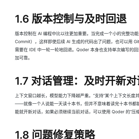
1.6 版本控制与及时回退
版本控制在 AI 编程中⽐以往更加重要。当完成⼀个⼩的完整功能
Commit），这样即使后续 AI ⽣成的代码出了问题，也可以⽤ G
需要在 IDE 中⼀轮⼀轮地回退。Qoder 本身也⽀持单次编写
加可靠。
1.7 对话管理：及时开新对
上下⽂窗⼝越⻓，模型能⼒下降越严重。“⽀持”某个上下⽂⻓度
——就像⼀个⼈说能⼀天读⼗本书，但并不意味着读完⼗本书都
能就开新对话，如果必须继续当前对话，可以使⽤ Qoder 的“压
1.8 问题修复策略