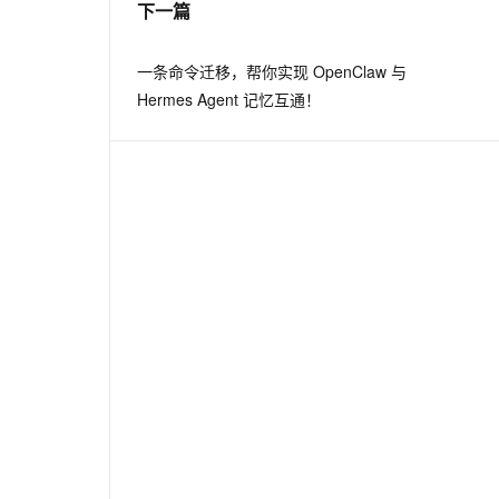
下一篇
息提取
与 AI 智能体进行实时音视频通话
一条命令迁移，帮你实现 OpenClaw 与
从文本、图片、视频中提取结构化的属性信息
构建支持视频理解的 AI 音视频实时通话应用
Hermes Agent 记忆互通！
t.diy 一步搞定创意建站
构建大模型应用的安全防护体系
通过自然语言交互简化开发流程,全栈开发支持
通过阿里云安全产品对 AI 应用进行安全防护