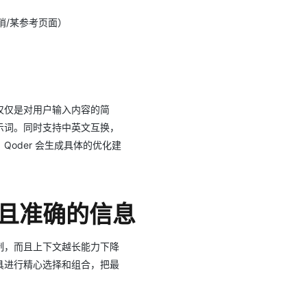
哨/某参考⻚⾯）
仅仅是对⽤户输⼊内容的简
示词。同时⽀持中英⽂互换，
oder 会⽣成具体的优化建
⾜且准确的信息
制，⽽且上下⽂越⻓能⼒下降
具进⾏精⼼选择和组合，把最