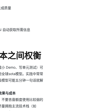
⽣成质量
让 AI ⾃动获取所需信息
成本之间权衡
⼩ Demo、写单元测试）可
全球sota模型。实践中常常
级模型可能五分钟⼀句话就解
顾效果与成本
，不要吝啬额度使⽤⽐较弱的
尽量拥抱主流技术栈（如