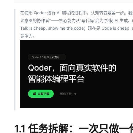
存储
天池大赛
Qwen3.7-Plus
云解析DNS
解决方案免费试用 新老
电子合同
最高领取价值200元试用
能看、能想、能动手的多模
安全
网络与CDN
在使⽤ Qoder 进⾏ AI 编程的过程中，认知转变是第⼀步。
AI 算法大赛
畅捷通
义意图的协作者”——核⼼能⼒从“写代码”变为“控制 AI ⽣
大数据开发治理平台 Data
AI 产品 免费试用
网络
安全
云开发大赛
Qwen3-VL-Plus
Tableau 订阅
Talk is cheap, show me the code；现在是 Code i
1亿+ 大模型 tokens 和 
可观测
入门学习赛
竞争⼒。
中间件
AI空中课堂在线直播课
云防火墙
140+云产品 免费试用
上云与迁云
云原生的云上边界网络安全
产品新客免费试用，最长1
数据库
生态解决方案
大模型服务
企业出海
大模型ACA认证体验
大数据计算
助力企业全员 AI 认知与能
行业生态解决方案
千问AI平台-Token Plan
政企业务
媒体服务
开发者生态解决方案
企业服务与云通信
千问AI平台-模型体验
AI 开发和 AI 应用解决
在线体验全尺寸、多种模态
域名与网站
Happy 系列大模型
终端用户计算
Serverless
1.1 任务拆解：⼀次只做⼀
开发工具