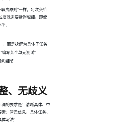
⼀职责原则”⼀样，每次交给
AI 应用
10分钟微调：让0.6B模型媲美235B模
多模态数据信
务粒度就需要拆得越细。即使
型
依托云原生高可用架构,实现Dify私有化部署
⽔平。
用1%尺寸在特定领域达到大模型90%以上效果
一个 AI 助手
超强辅助，Bol
即刻拥有 DeepSeek-R1 满血版
在企业官网、通讯软件中为客户提供 AI 客服
”），⽽是拆解为具体⼦任务
多种方案随心选，轻松解锁专属 DeepSeek
“编写某个单元测试”
验和细节
完整、⽆歧义
示词的要求是：清晰具体、中
要素：背景信息、具体任务、
具体写法：