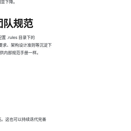
会明显下降。
循团队规范
.rules ⽬录下的
查要求、架构设计准则等沉淀下
提供内部规范⼿册⼀样。
规范。这也可以持续迭代完善