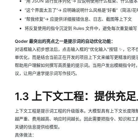
“⽤ JSON 进⾏反序列化”→ 应说明使⽤什么框架、什么版本
“这个界⾯太丑了”→ 应明确说明什么⻛格是“好看”（简洁/花
“帮我修复”→ 应提供详细报错信息、⽇志、截图等上下⽂
将反复使⽤的指令沉淀到 Rules ⽂件中，避免每次重复编写
Qoder 最突出的亮点之⼀是提示词的⾃动优化功能：
对话框输⼊初步想法后，点击输⼊框的"优化输⼊"按钮 ✨，它不
单优化，⽽是结合当前正在开发的项⽬上下⽂来编写更精准的提
帮助⽤户理解如何撰写⾼质量的提示词。当⽤户发出模糊指令时，Q
议，让⽤户速学提示词写作技巧。
1.3 上下⽂⼯程：提供充
上下⽂⼯程是提示词⼯程的升级版本。⼤模型具有上下⽂⻓度限
越严重、费⽤越⾼、响应时间越⻓。因此需要把指令、知识和⼯
关键的信息提供给模型。
具体做法：