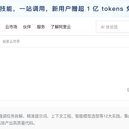
云市场
伙伴
服务
了解阿里云
探索云世界
AI 特惠
数据与 API
成为产品伙伴
企业增值服务
最佳实践
价格计算器
AI 场景体
基础软件
产品伙伴合
阿里云认证
市场活动
配置报价
大模型
自助选配和估算价格
新方式
睿译宝，AI翻译排版一步到位
智启 AI 普惠权益
产品生态集成认证中心
企业支持计划
云上春晚
域名与网站
千问官方 MaaS 平台，为开发者和 Agent 而生，新用户赠送 1 亿 + tokens 额度
Qwen Aud
AI Coding
阿里云Maa
2026 阿里云
云服务器 E
为企业打
数据集
Windows
大模型认证
模型
NEW
NEW
交付可用成果
值低价云产品抢先购
上传文档即自动完成翻译和格式还原
至高享 1亿+免费 tokens，加速 Al 应用落地
提供智能易用的域名与建站服务
智能编程，一键
安全可靠、
产品生态伙伴
专家技术服务
云上奥运之旅
弹性计算合作
阿里云中企出
手机三要素
宝塔 Linux
全部认证
价格优势
有专属领域专家
GLM-5.2：长任务时代开源旗舰模型
阿里云 OPC 创新助力计划
千问大模型
即刻拥有 DeepS
AI 电商营销
对象存储 O
大模型
产品生态伙伴工作台
企业增值服务台
云栖战略参考
云存储合作计
云栖大会
身份实名认证
CentOS
训练营
推动算力普惠，释放技术红利
最高返9万
多领域专家智能体,一键组建 AI 虚拟交付团队
快速构建应用程序和网站，即刻迈出上云第一步
至高百万元 Token 补贴，加速一人公司成长
多元化、高性能、安全可靠的大模型服务
真正可用的 1M 上下文,一次完成代码全链路开发
轻松解锁专属 Dee
从图文生成到
云上的中国
数据库合作计
活动全景
短信
Docker
图片和
站式影视创作平台
Hermes Agent，打造自进化智能体
Token Plan 模型订阅计划
数字证书管理服务（原SSL证书）
5 分钟轻松部署
AI 广告创作
无影云电脑
企业成长
NEW
信息公告
看见新力量
云网络合作计
OCR 文字识别
JAVA
证享300元代金券
可视化编排打通从文字构思到成片全链路闭环
全托管，含MySQL、PostgreSQL、SQL Server、MariaDB多引擎
自主进化，持久记忆，越用越聪明
Qwen3.8-Max 首发尝鲜，限时加量 10 倍，夜间低至2折
实现全站HTTPS，呈现可信的WEB访问
图文、视频一
随时随地安
魔搭 Mode
Kimi-K3
HappyHors
NEW
loud
服务实践
官网公告
金融模力时刻
Salesforce O
版
发票查验
全能环境
Claude Code + GStack 打造工程团队
千问办公，限时限量积分加倍
Qoder
低代码高效构
AI 建站
短信服务
图”。强调任务拆解、精准提示词、上下文工程、智能模型选型等12大实践，集
型
NEW
作计划
Kimi 最新旗舰模型，长程编程与推理利器
让文字生成流
计划
创新中心
魔搭 ModelSc
健康状态
理服务
让AI从“聊天伙伴”进化为能干活的“数字员工”
安装技能 GStack，拥有专属 AI 工程团队
你的AI工作搭子，覆盖日常办公高频场景
面向真实软件的智能体编程平台
0 代码专业建
者高效产出高质量代码。
客户案例
天气预报查询
操作系统
态合作计划