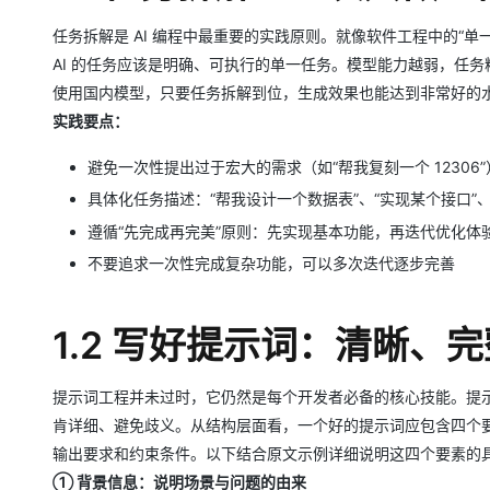
大模型解决方案
任务拆解是 AI 编程中最重要的实践原则。就像软件⼯程中的“单
迁移与运维管理
快速部署 Dify，高效搭建 
AI 的任务应该是明确、可执⾏的单⼀任务。模型能⼒越弱，任
专有云
使⽤国内模型，只要任务拆解到位，⽣成效果也能达到⾮常好的
实践要点：
10 分钟在聊天系统中增加
避免⼀次性提出过于宏⼤的需求（如“帮我复刻⼀个 12306
具体化任务描述：“帮我设计⼀个数据表”、“实现某个接⼝”、
遵循“先完成再完美”原则：先实现基本功能，再迭代优化体
不要追求⼀次性完成复杂功能，可以多次迭代逐步完善
1.2 写好提示词：清晰、
提示词⼯程并未过时，它仍然是每个开发者必备的核⼼技能。提
肯详细、避免歧义。从结构层⾯看，⼀个好的提示词应包含四个
输出要求和约束条件。以下结合原⽂示例详细说明这四个要素的
① 背景信息：说明场景与问题的由来