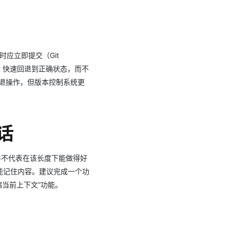
时应⽴即提交（Git
it 快速回退到正确状态，⽽不
的回退操作，但版本控制系统更
话
并不代表在该⻓度下能做得好
能记住内容。建议完成⼀个功
缩当前上下⽂”功能。