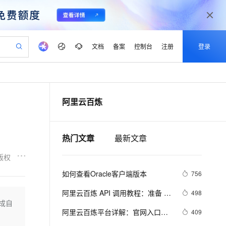
文档
备案
控制台
注册
登录
验
作计划
器
AI 活动
专业服务
服务伙伴合作计划
开发者社区
加入我们
产品动态
服务平台百炼
阿里云 OPC 创新助力计划
阿里云百炼
一站式生成采购清单，支持单品或批量购买
io：打造专属 AI 语音助手
S产品伙伴计划（繁花）
峰会
CS
造的大模型服务与应用开发平台
一句话生成原生可编辑精美 PPT 文稿
AI 生产力先锋
Al MaaS 服务伙伴赋能合作
域名
博文
Careers
至高可申请百万元
Qwen3.8-Max 模型上线
开启高性价比 AI 编程新体验
弹性可伸缩的云计算服务
Qwen-Audio-3.0-Realtime 端到端实时语音角色扮演
输入一句话想法, 轻松生成专业的 PPT
先锋实践拓展 AI 生产力的边界
Token 补贴，五大权
计划
海大会
伙伴信用分合作计划
商标
问答
社会招聘
热门文章
最新文章
益加速 OPC 成功
eek-V4-Pro
SS
一键部署幻兽帕鲁游戏服务器
飞天发布时刻
HOT
Open Search 向量检索版支
划
备案
电子书
校园招聘
pSeek-V4-Pro
视频创作，一键激活电商全链路生产力
稳定、安全、高性价比、高性能的云存储服务
一键购买专属联机服务器，轻松开启游戏
所见，即是所愿
持视频检索 Pipeline 功能
更多支持
版权
划
公司注册
镜像站
视频生成
语音识别与合成
专属 QwenPaw
漫剧工坊：一站式动画创作平台
AI 实训营
HOT
应用身份服务 (IDaaS)
如何查看Oracle客户端版本
756
合作伙伴培训与认证
划
上云迁移
站生成，高效打造优质广告素材
全接入的云上超级电脑
从聊天伙伴进化为能主动干活的本地数字员工
快速生产连贯的高质量长漫剧
从基础到进阶，Agent 创客手把手教你
OpenClaw 管理能力上线
lScope
我要反馈
e-1.1-T2V
Qwen3-TTS-Flash
阿里云百炼 API 调用教程：准备 
498
查询合作伙伴
n Alibaba Cloud ISV 合作
代维服务
建企业门户网站
10 分钟搭建微信、支付宝小程序
成自
MaxCompute MaxFrame 提
API-Key、配置环境变量和调用 API 
畅细腻的高质量视频
离线语音合成大模型，多语言方言自适应，低延迟高稳定
创新加速
ope
阿里云百炼平台详解：官网入口链
登录合作伙伴管理后台
我要建议
409
站，无忧落地极速上线
以可视化方式快速构建移动和 PC 门户网站
国内短信简单易用，安全可靠，秒级触达，全球覆盖200+国家和地区。
高效部署网站，快速应用到小程序
供自动弹性内存功能
流程
接、免费AI大模型领取及常见问题