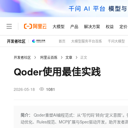
大模型
产品
解决方案
权益
定价
开发者社区
首页
大模型服务平台百炼
千问大模型
大模型
产品
解决方案
权益
定价
云市场
伙伴
服务
了解阿里云
精选产品
精选解决方案
普惠上云
产品定价
精选商城
成为销售伙伴
售前咨询
为什么选择阿里云
千问AI平台
开发者社区
阿里云百炼
文章
正文
了解云产品的定价详情
大模型服务平台百炼
千问办公，解锁你的工作
普惠上云 官方力荐
分销伙伴
在线服务
网站建设
什么是云计算
大
Qoder使⽤最佳实践
大模型服务与应用平台
企业级Agent产品，直接
云服务器38元/年起，超
咨询伙伴
多端小程序
技术领先
云上成本管理
售后服务
轻量应用服务器
Agency Agents：拥
官方推荐返现计划
大模型
精选产品
精选解决方案
Salesforce 国际版订阅
稳定可靠
管理和优化成本
推荐新用户得奖励，单订单
销售伙伴合作计划
2026-05-18
1081
自助服务
友盟天域
安全合规
人工智能与机器学习
AI
文本生成
云数据库 RDS
HappyHorse 打造一
云工开物
无影生态合作计划
在线服务
观测云
分析师报告
高校专属算力普惠，学生认
计算
互联网应用开发
Qwen3.8-Max
HOT
Salesforce On Alibaba C
工单服务
Tuya 物联网平台阿里云
研究报告与白皮书
人工智能平台 PAI
快速拥有专属 OpenClaw
简介：
Qoder重塑AI编程范式：从“写代码”转向“定义意
大模
Consulting Partner 合
大数据
容器
智能体时代全能旗舰模型
免费试用
短信专区
一站式AI开发、训练和推
动优化、Rules规范、MCP扩展与Spec驱动开发，助开发
蓝凌 OA
AI 大模型销售与服务生
现代化应用