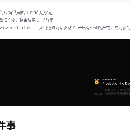
Deepseek-v4-pro
HappyHors
同享
万小智 AI 建站低至 15元/月
Qoder CN
AI 短剧/漫剧
云原生数据库 
快递物流查询
WordPress
成为服务伙
高校合作
点，立即开启云上创新
覆盖公网/内网、递归/权威、移动APP等全场景解析服务
送.CN域名，送备案服务码
基于千问大模型等，支持代码智能生成、研发智能问答
AI助力短剧
态智能体模型
旗舰 MoE 大模型，百万上下文与顶尖推理能力
图生视频，流
我们从“写代码的⼯匠”转变为“定
Ubuntu
服务生态伙伴
成、验证产物、整合结果”。以前是
云工开物
企业应用
Works
Night Plan 支持 Qwen 3.8-Max
云原生大数据计算服务 MaxCompute
AI 办公
容器服务 Kub
NEW
GLM-5.2
Wan2.7-T
Red Hat
s cheap, show me the talk——如何通过对话驱动 AI 产出有价值的产物，成为
30+ 款产品免费体验
Data Agent 驱动的一站式 Data+AI 开发治理平台
夜间 5 折，Qwen/Meoo/TokenPlan 客户专享
面向分析的企业级SaaS模式云数据仓库
AI智能应用
提供一站式管
科研合作
视觉 Coding、空间感知、多模态思考等全面升级
1M上下文，专为长程任务能力而生
ERP
堂（旗舰版）
SUSE
智能客服
CRM
防护产品
2个月
自动承接线索
建站小程序
OA 办公系统
AI 应用构建
大模型原生
力提升
财税管理
模板建站
Qoder
大模型服务平台百炼-应用模版
HOT
NEW
面向真实软件
个人版上线、团队版降价；千问3.8-Max首发发尝鲜
丰富多元化的应用模版和解决方案
400电话
定制建站
万有无界
大模型服务平台百炼-智能体
方案
广告营销
模板小程序
的模型效果
灵活可视化地构建企业级 Agent
定制小程序
秒悟
人工智能平台 PAI
APP 开发
云端极速 AI 
新一代 AI 视频生成模型，深度适配广告营销等场景
AI Native 的算法工程平台，一站式完成建模、训练、推理服务部署
建站系统
件事